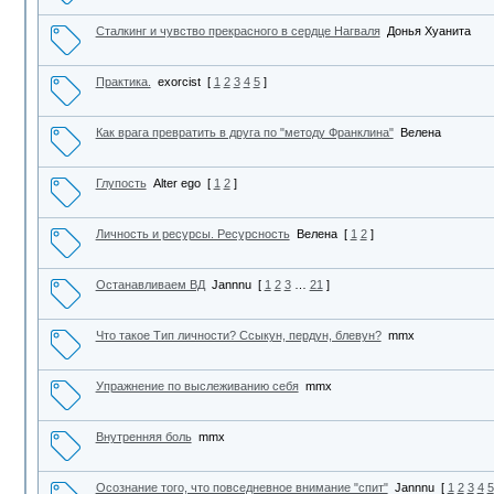
Сталкинг и чувство прекрасного в сердце Нагваля
Донья Хуанита
Практика.
exorcist
[
1
2
3
4
5
]
Как врага превратить в друга по "методу Франклина"
Велена
Глупость
Alter ego
[
1
2
]
Личность и ресурсы. Ресурсность
Велена
[
1
2
]
Останавливаем ВД
Jannnu
[
1
2
3
…
21
]
Что такое Тип личности? Ссыкун, пердун, блевун?
mmx
Упражнение по выслеживанию себя
mmx
Внутренняя боль
mmx
Осознание того, что повседневное внимание "спит"
Jannnu
[
1
2
3
4
5