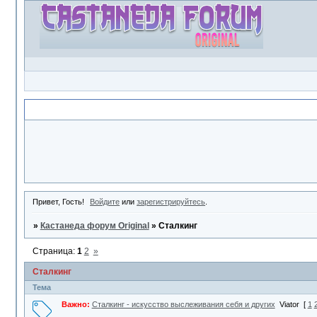
Объявление
Привет, Гость!
Войдите
или
зарегистрируйтесь
.
»
Кастанеда форум Original
»
Сталкинг
Страница:
1
2
»
Сталкинг
Тема
Важно:
Сталкинг - искусство выслеживания себя и других
Viator
[
1