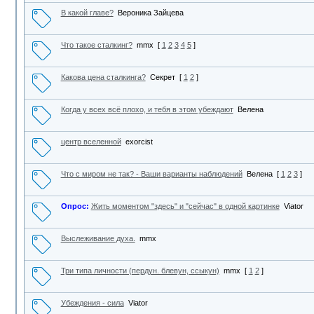
В какой главе?
Вероника Зайцева
Что такое сталкинг?
mmx
[
1
2
3
4
5
]
Какова цена сталкинга?
Секрет
[
1
2
]
Когда у всех всё плохо, и тебя в этом убеждают
Велена
центр вселенной
exorcist
Что с миром не так? - Ваши варианты наблюдений
Велена
[
1
2
3
]
Опрос:
Жить моментом "здесь" и "сейчас" в одной картинке
Viator
Выслеживание духа.
mmx
Три типа личности (пердун. блевун, ссыкун)
mmx
[
1
2
]
Убеждения - сила
Viator