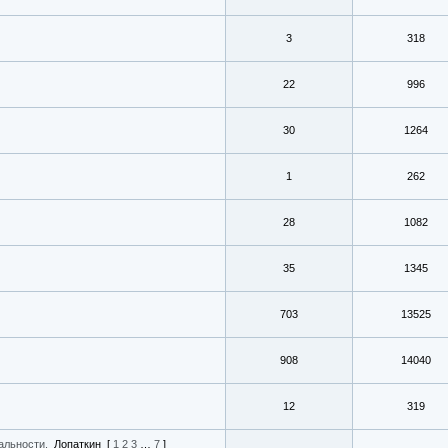
3
318
22
996
30
1264
1
262
28
1082
35
1345
703
13525
908
14040
12
319
альности.
Лопаткин
[
1
2
3
…
7
]