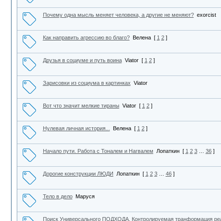
Почему одна мысль меняет человека, а другие не меняют?
exorcist
Как направить агрессию во благо?
Велена
[
1
2
]
Друзья в социуме и путь воина
Viator
[
1
2
]
Зарисовки из социума в картинках
Viator
Вот что значит мелкие тираны
Viator
[
1
2
]
Нулевая личная история...
Велена
[
1
2
]
Начало пути. Работа с Тоналем и Нагвалем
Лопаткин
[
1
2
3
…
36
]
Дорогие конструкции ЛЮДИ
Лопаткин
[
1
2
3
…
46
]
Тело в дело
Маруся
Поиск Универсального ПОДХОДА. Контролируемая транформация ре