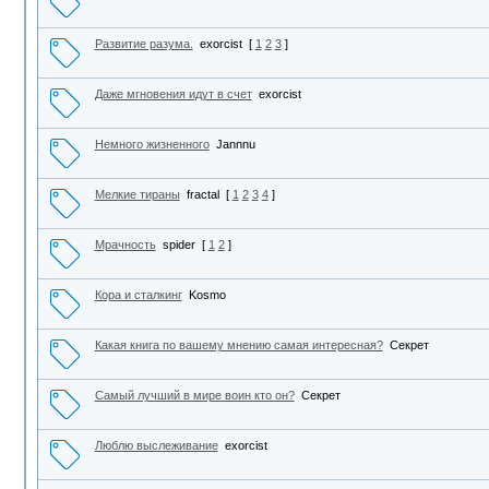
Развитие разума.
exorcist
[
1
2
3
]
Даже мгновения идут в счет
exorcist
Немного жизненного
Jannnu
Мелкие тираны
fractal
[
1
2
3
4
]
Мрачность
spider
[
1
2
]
Кора и сталкинг
Kosmo
Какая книга по вашему мнению самая интересная?
Секрет
Самый лучший в мире воин кто он?
Секрет
Люблю выслеживание
exorcist