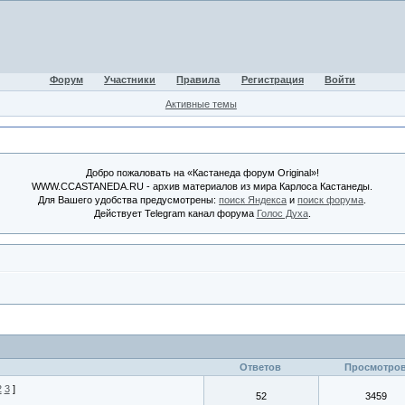
Форум
Участники
Правила
Регистрация
Войти
Активные темы
Добро пожаловать на «Кастанеда форум Original»!
WWW.CCASTANEDA.RU - архив материалов из мира Карлоса Кастанеды.
Для Вашего удобства предусмотрены:
поиск Яндекса
и
поиск форума
.
Действует Telegram канал форума
Голос Духа
.
Ответов
Просмотро
2
3
]
52
3459