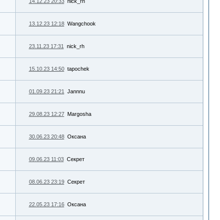
14.12.23 20:33
nick_rh
13.12.23 12:18
Wangchook
23.11.23 17:31
nick_rh
15.10.23 14:50
tapochek
01.09.23 21:21
Jannnu
29.08.23 12:27
Margosha
30.06.23 20:48
Оксана
09.06.23 11:03
Секрет
08.06.23 23:19
Секрет
22.05.23 17:16
Оксана