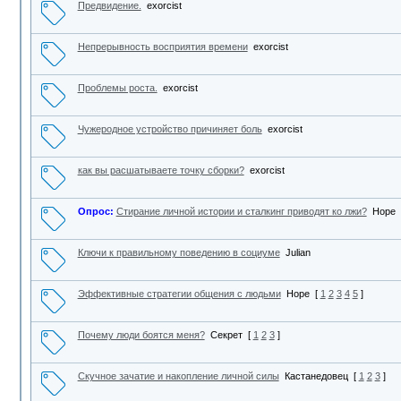
Предвидение.
exorcist
Непрерывность восприятия времени
exorcist
Проблемы роста.
exorcist
Чужеродное устройство причиняет боль
exorcist
как вы расшатываете точку сборки?
exorcist
Опрос:
Стирание личной истории и сталкинг приводят ко лжи?
Hope
Ключи к правильному поведению в социуме
Julian
Эффективные стратегии общения с людьми
Hope
[
1
2
3
4
5
]
Почему люди боятся меня?
Секрет
[
1
2
3
]
Скучное зачатие и накопление личной силы
Кастанедовец
[
1
2
3
]