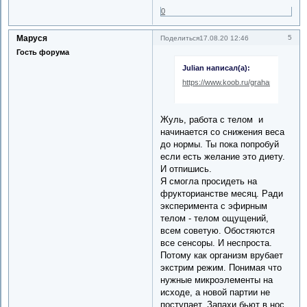
0
Маруся
5
Поделиться
17.08.20 12:46
Гость форума
Julian написал(а):
https://www.koob.ru/graham_d/80_1
Жуль, работа с телом и
начинается со снижения веса
до нормы. Ты пока попробуй
если есть желание это диету.
И отпишись.
Я смогла просидеть на
фрукторианстве месяц. Ради
эксперимента с эфирным
телом - телом ощущений,
всем советую. Обостяются
все сенсоры. И неспроста.
Потому как организм врубает
экстрим режим. Понимая что
нужные микроэлементы на
исходе, а новой партии не
поступает. Запахи бьют в нос,