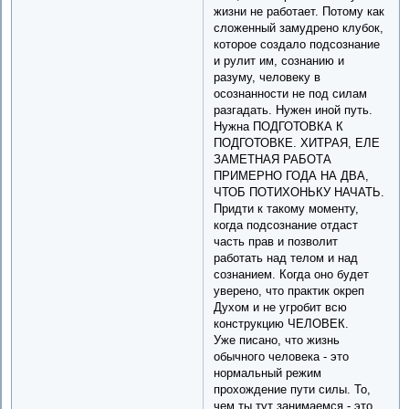
жизни не работает. Потому как
сложенный замудрено клубок,
которое создало подсознание
и рулит им, сознанию и
разуму, человеку в
осознанности не под силам
разгадать. Нужен иной путь.
Нужна ПОДГОТОВКА К
ПОДГОТОВКЕ. ХИТРАЯ, ЕЛЕ
ЗАМЕТНАЯ РАБОТА
ПРИМЕРНО ГОДА НА ДВА,
ЧТОБ ПОТИХОНЬКУ НАЧАТЬ.
Придти к такому моменту,
когда подсознание отдаст
часть прав и позволит
работать над телом и над
сознанием. Когда оно будет
уверено, что практик окреп
Духом и не угробит всю
конструкцию ЧЕЛОВЕК.
Уже писано, что жизнь
обычного человека - это
нормальный режим
прохождение пути силы. То,
чем ты тут занимаемся - это