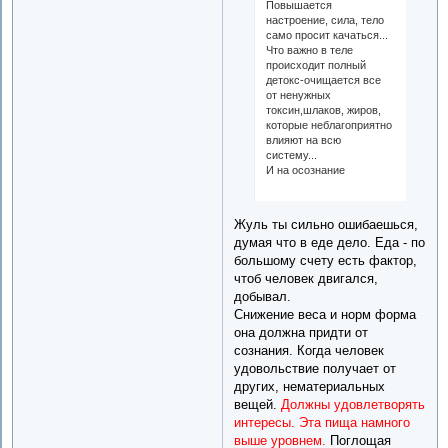
Повышается
настроение, сила, тело
само просит качаться...
Что важно в теле
происходит полный
детокс-очищается все
от ненужных
токсин,шлаков, жиров,
которые неблагоприятно
влияют на всю
систему...
И на осознание
Жуль ты сильно ошибаешься,
думая что в еде дело. Еда - по
большому счету есть фактор,
чтоб человек двигался,
добывал.
Снижение веса и норм форма
она должна придти от
сознания. Когда человек
удовольствие получает от
других, нематериальных
вещей.
Должны удовлетворять
интересы. Эта пища намного
выше уровнем.
Поглощая