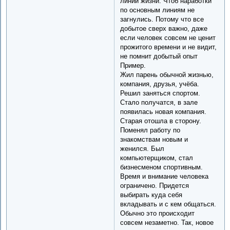
линии жизни. Чтоб наработки
по основным линиям не
загнулись. Потому что все
добытое сверх важно, даже
если человек совсем не ценит
прожитого времени и не видит,
не помнит добытый опыт
Пример.
Жил парень обычной жизнью,
компания, друзья, учёба.
Решил заняться спортом.
Стало получатся, в зале
появилась новая компания.
Старая отошла в сторону.
Поменял работу по
знакомствам новым и
женился. Был
компьютерщиком, стал
бизнесменом спортивным.
Время и внимание человека
ограничено. Придется
выбирать куда себя
вкладывать и с кем общаться.
Обычно это происходит
совсем незаметно. Так, новое