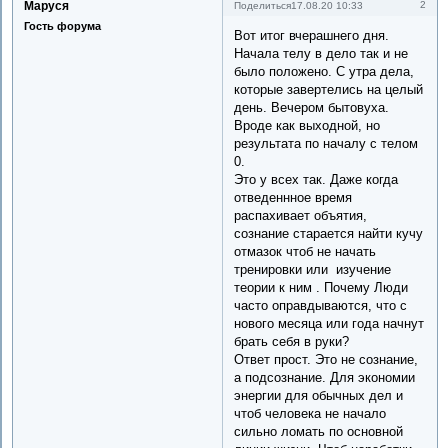
Маруся
2
Поделиться
17.08.20 10:33
Гость форума
Вот итог вчерашнего дня.
Начала телу в дело так и не
было положено. С утра дела,
которые завертелись на целый
день. Вечером бытовуха.
Вроде как выходной, но
результата по началу с телом
0.
Это у всех так. Даже когда
отведеннное время
распахивает объятия,
сознание старается найти кучу
отмазок чтоб не начать
тренировки или изучение
теории к ним . Почему Люди
часто оправдываются, что с
нового месяца или года начнут
брать себя в руки?
Ответ прост. Это не сознание,
а подсознание. Для экономии
энергии для обычных дел и
чтоб человека не начало
сильно ломать по основной