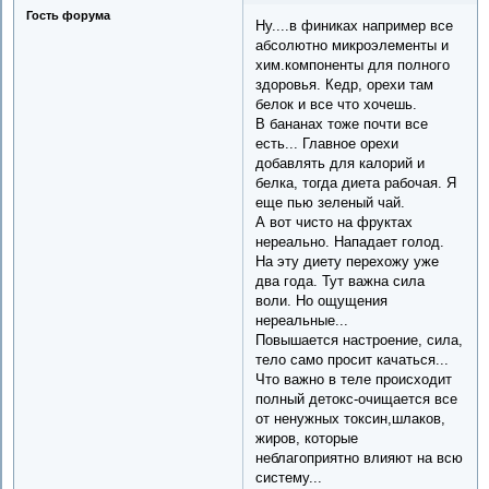
Гость форума
Ну....в финиках например все
абсолютно микроэлементы и
хим.компоненты для полного
здоровья. Кедр, орехи там
белок и все что хочешь.
В бананах тоже почти все
есть... Главное орехи
добавлять для калорий и
белка, тогда диета рабочая. Я
еще пью зеленый чай.
А вот чисто на фруктах
нереально. Нападает голод.
На эту диету перехожу уже
два года. Тут важна сила
воли. Но ощущения
нереальные...
Повышается настроение, сила,
тело само просит качаться...
Что важно в теле происходит
полный детокс-очищается все
от ненужных токсин,шлаков,
жиров, которые
неблагоприятно влияют на всю
систему...