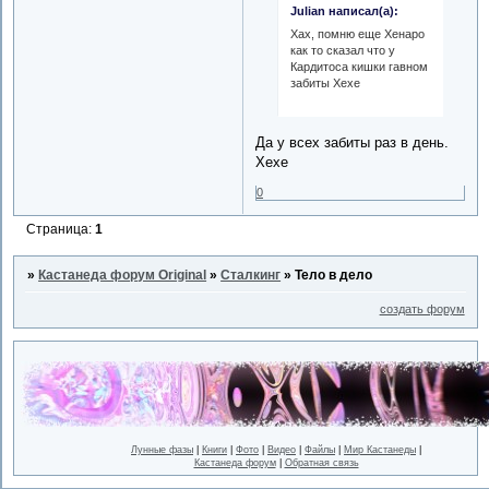
Julian написал(а):
Хах, помню еще Хенаро
как то сказал что у
Кардитоса кишки гавном
забиты Хехе
Да у всех забиты раз в день.
Хехе
0
Страница:
1
»
Кастанеда форум Original
»
Сталкинг
»
Тело в дело
создать форум
Лунные фазы
|
Книги
|
Фото
|
Видео
|
Файлы
|
Мир Кастанеды
|
Кастанеда форум
|
Обратная связь