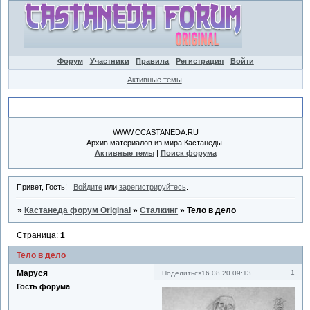
Форум
Участники
Правила
Регистрация
Войти
Активные темы
Объявление
WWW.CCASTANEDA.RU
Архив материалов из мира Кастанеды.
Активные темы
|
Поиск форума
Привет, Гость!
Войдите
или
зарегистрируйтесь
.
»
Кастанеда форум Original
»
Сталкинг
»
Тело в дело
Страница:
1
Тело в дело
Маруся
1
Поделиться
16.08.20 09:13
Гость форума