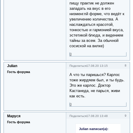
пищу практик не должен
западать на вкус в его
низменглй форме, что ведёт к
увеличению количества. А
наслаждаться красотой,
тонкостью и гармонией вкуса,
эстетикой блюда, и видением
тайны за всем. За обычной
сосиской на вилке)
0
Julian
8
Поделиться
17.08.20 13:15
Гость форума
А что ты паришься? Карлос
тоже жирдяем был, и ты будь.
Это же карлос. Доктор
Кастанеда, не парься, живи
как есть.
0
Маруся
9
Поделиться
17.08.20 13:48
Гость форума
Julian написал(а):