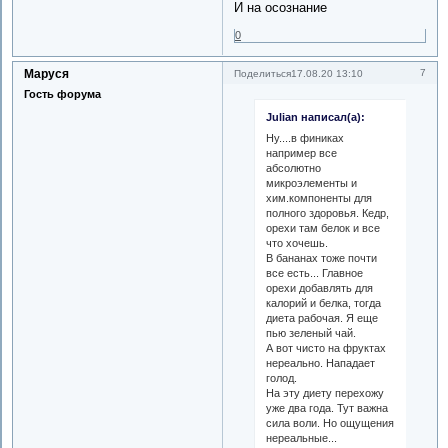
И на осознание
0
Маруся
7
Поделиться
17.08.20 13:10
Гость форума
Julian написал(а):
Ну....в финиках
например все
абсолютно
микроэлементы и
хим.компоненты для
полного здоровья. Кедр,
орехи там белок и все
что хочешь.
В бананах тоже почти
все есть... Главное
орехи добавлять для
калорий и белка, тогда
диета рабочая. Я еще
пью зеленый чай.
А вот чисто на фруктах
нереально. Нападает
голод.
На эту диету перехожу
уже два года. Тут важна
сила воли. Но ощущения
нереальные...