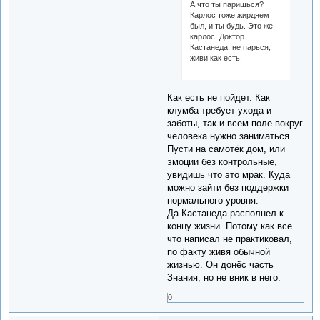
А что ты паришься?
Карлос тоже жирдяем
был, и ты будь. Это же
карлос. Доктор
Кастанеда, не парься,
живи как есть.
Как есть не пойдет. Как
клумба требует ухода и
заботы, так и всем поле вокруг
человека нужно заниматься.
Пусти на самотёк дом, или
эмоции без контрольные,
увидишь что это мрак. Куда
можно зайти без поддержки
нормального уровня.
Да Кастанеда располнел к
концу жизни. Потому как все
что написал не практиковал,
по факту живя обычной
жизнью. Он донёс часть
Знания, но не вник в него.
0