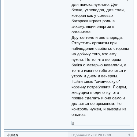
для поиска нужного. Для
белка, углеводов, для соли,
которая как у солевых
батареек играет роль в
аккамуляции энергии в
организме.
Другое тело и оно впереди.
Отпустить организм при
наблюдения своём со стороны
на добычу того, что ему
нужно. Не то, что вечером
бабка с матерью наваляли, а
то что именно тебе хочется и
утром и днем и вечером.
Найти свою *химическую*
корзину потребления. Людям,
живущим в одиночку, это
проще сделать и оно само и
делается со временем. Но
контроль нужен, и выводы из
опытов.
0
Julian
6
Поделиться
17.08.20 12:59