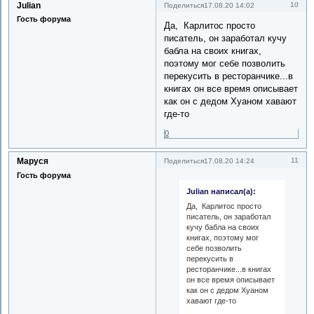
Julian
10
Поделиться
17.08.20 14:02
Гость форума
Да, Карлитос просто
писатель, он заработал кучу
бабла на своих книгах,
поэтому мог себе позволить
перекусить в ресторанчике...в
книгах он все время описывает
как он с дедом Хуаном хавают
где-то
0
Маруся
11
Поделиться
17.08.20 14:24
Гость форума
Julian написал(а):
Да, Карлитос просто
писатель, он заработал
кучу бабла на своих
книгах, поэтому мог
себе позволить
перекусить в
ресторанчике...в книгах
он все время описывает
как он с дедом Хуаном
хавают где-то