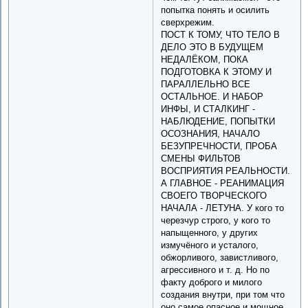
попытка понять и осилить
сверхрежим.
ПОСТ К ТОМУ, ЧТО ТЕЛО В
ДЕЛО ЭТО В БУДУЩЕМ
НЕДАЛЁКОМ, ПОКА
ПОДГОТОВКА К ЭТОМУ И
ПАРАЛЛЕЛЬНО ВСЕ
ОСТАЛЬНОЕ. И НАБОР
ИНФЫ, И СТАЛКИНГ -
НАБЛЮДЕНИЕ, ПОПЫТКИ
ОСОЗНАНИЯ, НАЧАЛО
БЕЗУПРЕЧНОСТИ, ПРОБА
СМЕНЫ ФИЛЬТОВ
ВОСПРИЯТИЯ РЕАЛЬНОСТИ.
А ГЛАВНОЕ - РЕАНИМАЦИЯ
СВОЕГО ТВОРЧЕСКОГО
НАЧАЛА - ЛЕТУНА. У кого то
черезчур строго, у кого то
напыщенного, у других
измучёного и усталого,
обжорливого, завистливого,
агрессивного и т. д. Но по
факту доброго и милого
создания внутри, при том что
оно самое опасное и мощное