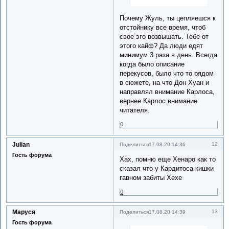
Почему Жуль, ты цепляешся к
отстойнику все время, чтоб
свое эго возвышать. Тебе от
этого кайф? Да люди едят
минимум 3 раза в день. Всегда
когда было описание
перекусов, было что то рядом
в сюжете, на что Дон Хуан и
направлял внимание Карлоса,
вернее Карлос внимание
читателя.
0
Julian
12
Поделиться
17.08.20 14:36
Гость форума
Хах, помню еще Хенаро как то
сказал что у Кардитоса кишки
гавном забиты Хехе
0
Маруся
13
Поделиться
17.08.20 14:39
Гость форума