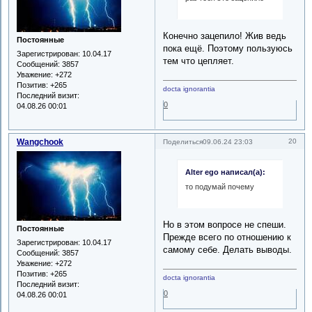
Конечно зацепило! Жив ведь
Постоянные
пока ещё. Поэтому пользуюсь
Зарегистрирован
: 10.04.17
тем что цепляет.
Сообщений:
3857
Уважение:
+272
Позитив:
+265
docta ignorantia
Последний визит:
0
04.08.26 00:01
Wangchook
20
Поделиться
09.06.24 23:03
Alter ego написал(а):
то подумай почему
Но в этом вопросе не спеши.
Постоянные
Прежде всего по отношению к
Зарегистрирован
: 10.04.17
самому себе. Делать выводы.
Сообщений:
3857
Уважение:
+272
Позитив:
+265
docta ignorantia
Последний визит:
0
04.08.26 00:01