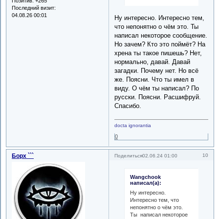
Позитив:
+265
Последний визит:
04.08.26 00:01
Ну интересно. Интересно тем,
что непонятно о чём это. Ты
написал некоторое сообщение.
Но зачем? Кто это поймёт? На
хрена ты такое пишешь? Нет,
нормально, давай. Давай
загадки. Почему нет. Но всё
же. Поясни. Что ты имел в
виду. О чём ты написал? По
русски. Поясни. Расшифруй.
Спасибо.
docta ignorantia
0
Борх ```
10
Поделиться
02.06.24 01:00
Wangchook
написал(а):
Ну интересно.
Интересно тем, что
непонятно о чём это.
Ты написал некоторое