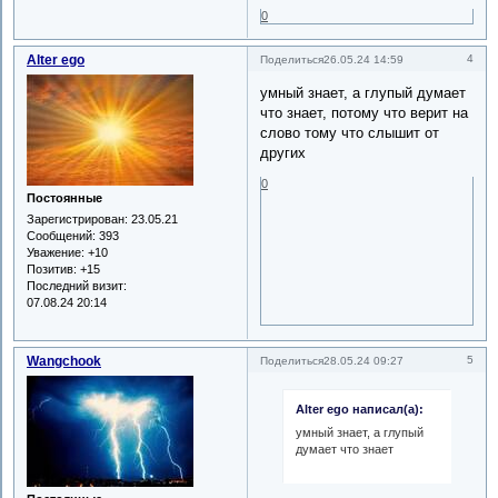
0
Alter ego
4
Поделиться
26.05.24 14:59
умный знает, а глупый думает
что знает, потому что верит на
слово тому что слышит от
других
0
Постоянные
Зарегистрирован
: 23.05.21
Сообщений:
393
Уважение:
+10
Позитив:
+15
Последний визит:
07.08.24 20:14
Wangchook
5
Поделиться
28.05.24 09:27
Alter ego написал(а):
умный знает, а глупый
думает что знает