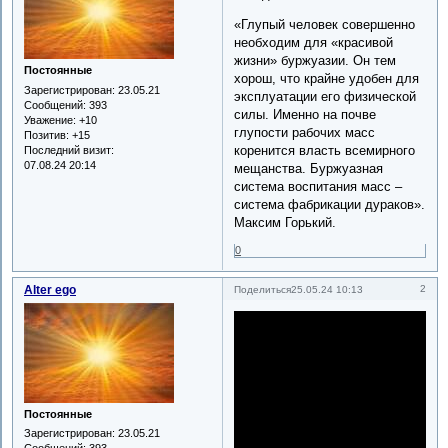
«Глупый человек совершенно
необходим для «красивой
жизни» буржуазии. Он тем
Постоянные
хорош, что крайне удобен для
Зарегистрирован
: 23.05.21
эксплуатации его физической
Сообщений:
393
силы. Именно на почве
Уважение:
+10
глупости рабочих масс
Позитив:
+15
коренится власть всемирного
Последний визит:
07.08.24 20:14
мещанства. Буржуазная
система воспитания масс –
система фабрикации дураков».
Максим Горький.
0
Alter ego
2
Поделиться
25.05.24 10:13
Постоянные
Зарегистрирован
: 23.05.21