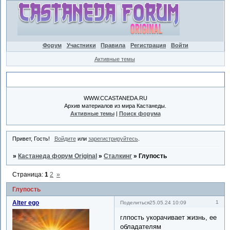
Форум
Участники
Правила
Регистрация
Войти
Активные темы
Объявление
WWW.CCASTANEDA.RU
Архив материалов из мира Кастанеды.
Активные темы
|
Поиск форума
Привет, Гость!
Войдите
или
зарегистрируйтесь
.
»
Кастанеда форум Original
»
Сталкинг
»
Глупость
Страница:
1
2
»
Глупость
Alter ego
1
Поделиться
25.05.24 10:09
глпость укорачивает жизнь, ее
обладателям