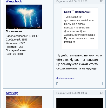
Wangchook
12
Поделиться
02.06.24 12:03
Борх ``` написал(а):
Ты никогда не
достигнешь своей Цели.
Но ты не в силах
прекратить ее иметь.
Далее читай Дона
Постоянные
Хенаро, последняя глава
Зарегистрирован
: 10.04.17
Путешествия в Икстлан
Сообщений:
3857
IMMDFM
Уважение:
+272
Позитив:
+265
Последний визит:
04.08.26 00:01
Ну действительно непонятно о
чём это. Ну раз ты написал -
ну пожалуйста скажи что-то
существенное, а не ерунду.
docta ignorantia
0
Alter ego
13
Поделиться
09.06.24 10:52