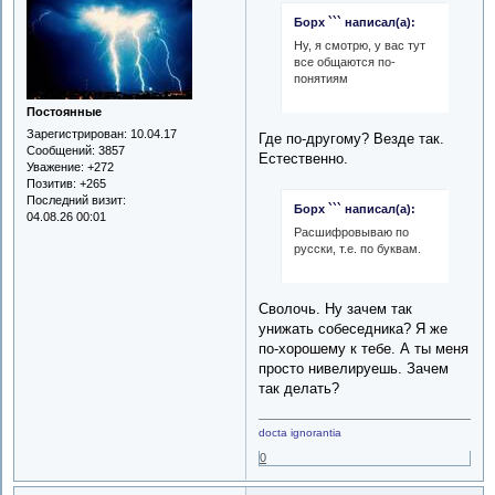
Борх ``` написал(а):
Ну, я смотрю, у вас тут
все общаются по-
понятиям
Постоянные
Зарегистрирован
: 10.04.17
Где по-другому? Везде так.
Сообщений:
3857
Естественно.
Уважение:
+272
Позитив:
+265
Последний визит:
Борх ``` написал(а):
04.08.26 00:01
Расшифровываю по
русски, т.е. по буквам.
Сволочь. Ну зачем так
унижать собеседника? Я же
по-хорошему к тебе. А ты меня
просто нивелируешь. Зачем
так делать?
docta ignorantia
0