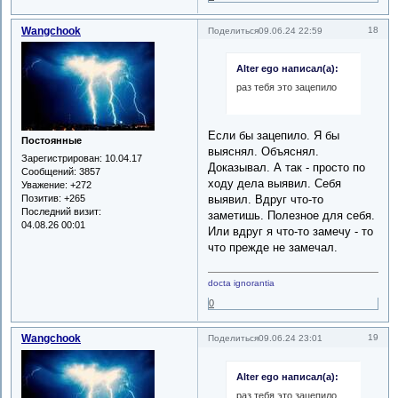
Wangchook
18
Поделиться
09.06.24 22:59
Alter ego написал(а):
раз тебя это зацепило
Если бы зацепило. Я бы
Постоянные
выяснял. Объяснял.
Зарегистрирован
: 10.04.17
Доказывал. А так - просто по
Сообщений:
3857
ходу дела выявил. Себя
Уважение:
+272
Позитив:
+265
выявил. Вдруг что-то
Последний визит:
заметишь. Полезное для себя.
04.08.26 00:01
Или вдруг я что-то замечу - то
что прежде не замечал.
docta ignorantia
0
Wangchook
19
Поделиться
09.06.24 23:01
Alter ego написал(а):
раз тебя это зацепило