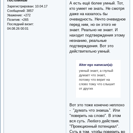
Постоянные
А есть ещё более умный. Тот,
Зарегистрирован
: 10.04.17
кто умеет не знать. Не смотря
Сообщений:
3857
даже на казалось бы
Уважение:
+272
очевидность. Нечто очевидное
Позитив:
+265
Последний визит:
перед ним, но он этого не
04.08.26 00:01
знает. Реально не знает. И
находит подтверждения этому
незнанию, реальные
подтверждения. Вот это
действительно умный.
Alter ego написал(а):
умный знает, а глупый
думает что знает,
потому что верит на
слово тому что слышит
от других
Вот это тоже конечно неплохо
- "думать что знаешь". Или
"поверить на слово". В этом
вся суть. Любого действия.
"Проекционный потенциал".
Суть в том, чтобы поверить во