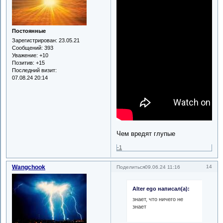
Постоянные
Зарегистрирован
: 23.05.21
Сообщений:
393
Уважение:
+10
Позитив:
+15
Последний визит:
07.08.24 20:14
Чем вредят глупые
-1
Wangchook
14
Поделиться
09.06.24 11:16
Alter ego написал(а):
знает, что ничего не
знает