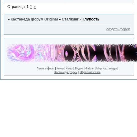
Страница:
1
2
»
»
Кастанеда форум Original
»
Сталкинг
»
Глупость
создать форум
Лунные фазы
|
Книги
|
Фото
|
Видео
|
Файлы
|
Мир Кастанеды
|
Кастанеда форум
|
Обратная связь