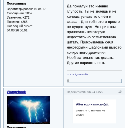
Постоянные
Да,пожалуй,это именно
Зарегистрирован
: 10.04.17
глупость. Ты не знаешь и не
Сообщений:
3857
хочешь узнать то о чём я
Уважение:
+272
сказал. Для тебя этого просто
Позитив:
+265
Последний визит:
не существует. Но при этом
04.08.26 00:01
приносишь некоторую
недостаточно осмысленную
цитату. Прикрываешь себя
некоторыми шаблонами вместо
конкретного движения.
Необязательно так делать.
Другие варианты есть.
docta ignorantia
0
Wangchook
15
Поделиться
09.06.24 11:22
Alter ego написал(а):
знает, что ничего не
знает
Постоянные