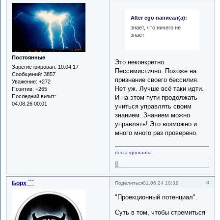
Alter ego написал(а):
знает, что ничего не
знает
Постоянные
Это неконкретно.
Зарегистрирован
: 10.04.17
Пессимистично. Похоже на
Сообщений:
3857
признание своего бессилия.
Уважение:
+272
Нет уж. Лучше всё таки идти.
Позитив:
+265
Последний визит:
И на этом пути продолжать
04.08.26 00:01
учиться управлять своим
знанием. Знанием можно
управлять! Это возможно и
много много раз проверено.
docta ignorantia
0
Борх ```
8
Поделиться
01.06.24 10:32
"Проекционный потенциал".
Суть в том, чтобы стремиться