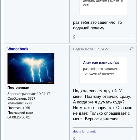
делать. Другие варианты
есть.
раз тебя это зацепило, то
подумай почему
0
Wangchook
17
Поделиться
09.06.24 22:29
Alter ego написал(а):
раз тебя это зацепило,
то подумай почему
Постоянные
Подход совсем другой. У
Зарегистрирован
: 10.04.17
меня. Поэтому отвечаю сразу.
Сообщений:
3857
А когда же я думать буду?
Уважение:
+272
Нету такого варианта. Она мне
Позитив:
+265
Последний визит:
не даёт. Только спрашивает с
04.08.26 00:01
меня. Верное движение.
docta ignorantia
0