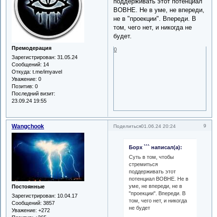
поддерживать этот потенциал
ВОВНЕ. Не в уме, не впереди,
не в "проекции". Впереди. В
том, чего нет, и никогда не
будет.
Премодерация
0
Зарегистрирован
: 31.05.24
Сообщений:
14
Откуда:
t.me/imyavel
Уважение:
0
Позитив:
0
Последний визит:
23.09.24 19:55
Wangchook
9
Поделиться
01.06.24 20:24
Борх ``` написал(а):
Суть в том, чтобы
стремиться
поддерживать этот
потенциал ВОВНЕ. Не в
уме, не впереди, не в
Постоянные
"проекции". Впереди. В
Зарегистрирован
: 10.04.17
том, чего нет, и никогда
Сообщений:
3857
не будет
Уважение:
+272