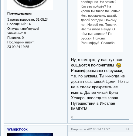
сообщение. Но зачем?
Кто это поймёт? На
хрена ты такое пишешь?
Премодерация
Нет, нормально, давай.
Зарегистрирован
: 31.05.24
Давай загадки. Почему
Сообщений:
14
нет. Но всё же. Поясни.
Откуда:
t.me/imyavel
Что ты имел в виду. О
Уважение:
0
чём ты написал? По
Позитив:
0
русски. Поясни.
Последний визит:
Расшифруй. Спасибо.
23.09.24 19:55
Ну, я смотрю, у вас тут все
общаются по-понятиям
Расшифровываю по русски,
т.е. по буквам. Ты никогда не
достигнешь своей Цели. Но ты
не в силах прекратить ее
иметь. Далее читай Дона
Хенаро, последняя глава
Путешествия в Икстлан
IMMDFM
0
Wangchook
11
Поделиться
02.06.24 11:57