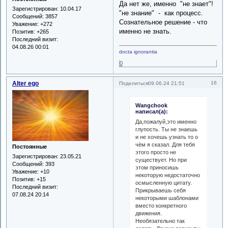
Да нет же, именно "не знает"!
Зарегистрирован
: 10.04.17
"не знание" - как процесс.
Сообщений:
3857
Сознательное решение - что
Уважение:
+272
именно не знать.
Позитив:
+265
Последний визит:
04.08.26 00:01
docta ignorantia
0
Alter ego
16
Поделиться
09.06.24 21:51
Wangchook
написал(а):
Да,пожалуй,это именно
глупость. Ты не знаешь
и не хочешь узнать то о
чём я сказал. Для тебя
Постоянные
этого просто не
Зарегистрирован
: 23.05.21
существует. Но при
Сообщений:
393
этом приносишь
Уважение:
+10
некоторую недостаточно
Позитив:
+15
осмысленную цитату.
Последний визит:
Прикрываешь себя
07.08.24 20:14
некоторыми шаблонами
вместо конкретного
движения.
Необязательно так