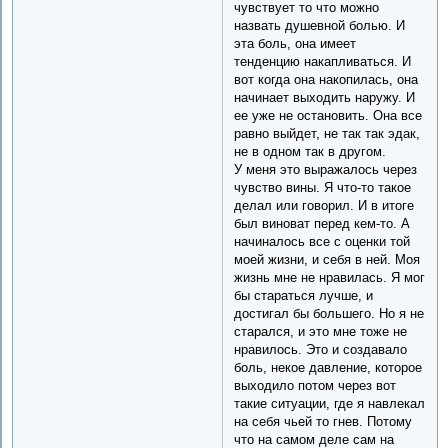
чувствует то что можно
назвать душевной болью. И
эта боль, она имеет
тенденцию накапливаться. И
вот когда она накопилась, она
начинает выходить наружу. И
ее уже не остановить. Она все
равно выйдет, не так так эдак,
не в одном так в другом.
У меня это выражалось через
чувство вины. Я что-то такое
делал или говорил. И в итоге
был виноват перед кем-то. А
начиналось все с оценки той
моей жизни, и себя в ней. Моя
жизнь мне не нравилась. Я мог
бы стараться лучше, и
достигал бы большего. Но я не
старался, и это мне тоже не
нравилось. Это и создавало
боль, некое давление, которое
выходило потом через вот
такие ситуации, где я навлекал
на себя чьей то гнев. Потому
что на самом деле сам на