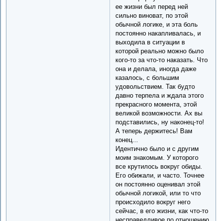
ее жизни был перед ней
сильно виноват, по этой
обычной логике, и эта боль
постоянно накапливалась, и
выходила в ситуации в
которой реально можно было
кого-то за что-то наказать. Что
она и делала, иногда даже
казалось, с большим
удовольствием. Так будто
давно терпела и ждала этого
прекрасного момента, этой
великой возможности. Ах вы
подставились, ну наконец-то!
А теперь держитесь! Вам
конец...
Идентично было и с другим
моим знакомым. У которого
все крутилось вокруг обиды.
Его обижали, и часто. Точнее
он постоянно оценивал этой
обычной логикой, или то что
происходило вокруг него
сейчас, в его жизни, как что-то
несправедливое по отношению