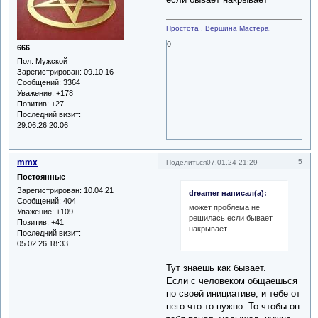
Простота , Вершина Мастера.
0
666
Пол:
Мужской
Зарегистрирован
: 09.10.16
Сообщений:
3364
Уважение:
+178
Позитив:
+27
Последний визит:
29.06.26 20:06
mmx
5
Поделиться
07.01.24 21:29
Постоянные
Зарегистрирован
: 10.04.21
dreamer написал(а):
Сообщений:
404
может проблема не
Уважение:
+109
решилась если бывает
Позитив:
+41
накрывает
Последний визит:
05.02.26 18:33
Тут знаешь как бывает.
Если с человеком общаешься
по своей инициативе, и тебе от
него что-то нужно. То чтобы он