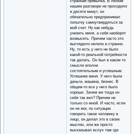
странная привычка. В любом
нашем разговоре не проходило
и десяти минут, он
обязательно предпринимал
попытку самоутвердиться за
мой счет. Ну как нибудь
унизить меня, а себя наоборот
возвысить. Причем часто это
выглядело нелепо и странно.
Ну, то есть у него не было
какой-то реальной потребности
так делать. Он был в каком то
смысле вполне
состоятельным и успешным.
Успешнее меня. У него были
деньги, машина, бизнес. В
общем-то все у него было
хорошо. Зачем же тогда он
себя так вел? Причем не
только со мной. И часто, если
он не мог, по ситуации
говорить такое человеку в
лицо, он делал это в своих
мыслях, или же просто
высказывал вслух там где