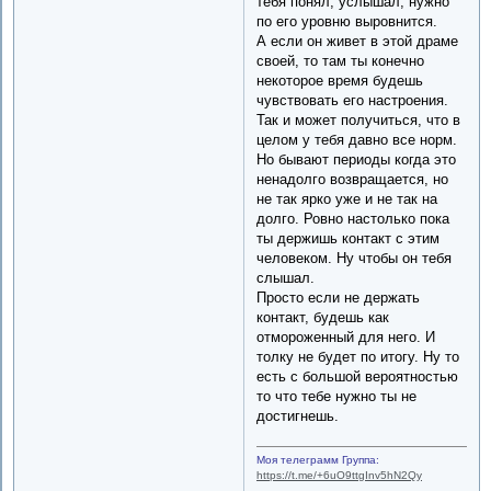
тебя понял, услышал, нужно
по его уровню выровнится.
А если он живет в этой драме
своей, то там ты конечно
некоторое время будешь
чувствовать его настроения.
Так и может получиться, что в
целом у тебя давно все норм.
Но бывают периоды когда это
ненадолго возвращается, но
не так ярко уже и не так на
долго. Ровно настолько пока
ты держишь контакт с этим
человеком. Ну чтобы он тебя
слышал.
Просто если не держать
контакт, будешь как
отмороженный для него. И
толку не будет по итогу. Ну то
есть с большой вероятностью
то что тебе нужно ты не
достигнешь.
Моя телеграмм Группа:
https://t.me/+6uO9ttgInv5hN2Qy