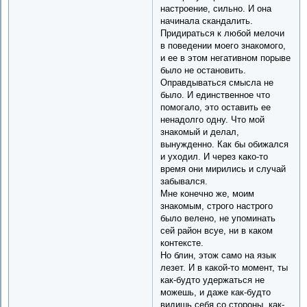
настроение, сильно. И она
начинала скандалить.
Придираться к любой мелочи
в поведении моего знакомого,
и ее в этом негативном порыве
было не остановить.
Оправдываться смысла не
было. И единственное что
помогало, это оставить ее
ненадолго одну. Что мой
знакомый и делал,
вынужденно. Как бы обижался
и уходил. И через како-то
время они мирились и случай
забывался.
Мне конечно же, моим
знакомым, строго настрого
было велено, не упоминать
сей район всуе, ни в каком
контексте.
Но блин, этож само на язык
лезет. И в какой-то момент, ты
как-будто удержаться не
можешь, и даже как-будто
видишь себя со стороны, как-