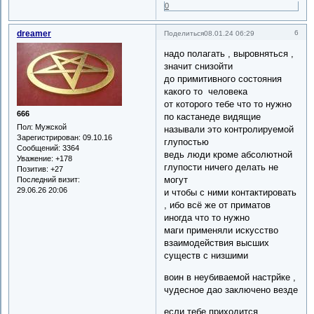
0
dreamer
6
Поделиться
08.01.24 06:29
надо полагать , выровняться ,
значит снизойти
до примитивного состояния
какого то человека
от которого тебе что то нужно
666
по кастанеде видящие
Пол:
Мужской
называли это контролируемой
Зарегистрирован
: 09.10.16
глупостью
Сообщений:
3364
ведь люди кроме абсолютной
Уважение:
+178
глупости ничего делать не
Позитив:
+27
могут
Последний визит:
29.06.26 20:06
и чтобы с ними контактировать
, ибо всё же от приматов
иногда что то нужно
маги применяли искусство
взаимодействия высших
существ с низшими
воин в неубиваемой настрйке ,
чудесное дао заключено везде
если тебе приходится