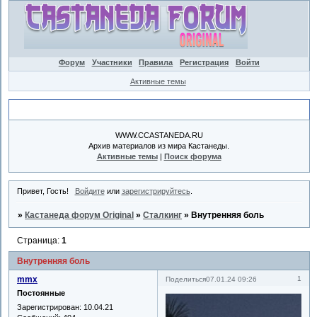
Форум
Участники
Правила
Регистрация
Войти
Активные темы
Объявление
WWW.CCASTANEDA.RU
Архив материалов из мира Кастанеды.
Активные темы
|
Поиск форума
Привет, Гость!
Войдите
или
зарегистрируйтесь
.
»
Кастанеда форум Original
»
Сталкинг
»
Внутренняя боль
Страница:
1
Внутренняя боль
mmx
1
Поделиться
07.01.24 09:26
Постоянные
Зарегистрирован
: 10.04.21