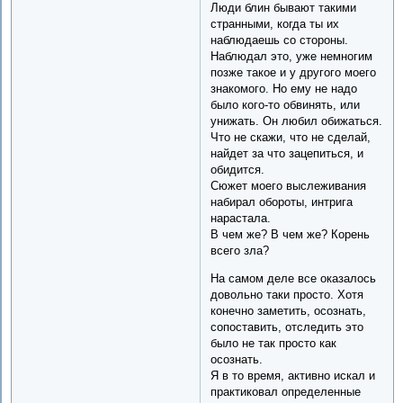
Люди блин бывают такими
странными, когда ты их
наблюдаешь со стороны.
Наблюдал это, уже немногим
позже такое и у другого моего
знакомого. Но ему не надо
было кого-то обвинять, или
унижать. Он любил обижаться.
Что не скажи, что не сделай,
найдет за что зацепиться, и
обидится.
Сюжет моего выслеживания
набирал обороты, интрига
нарастала.
В чем же? В чем же? Корень
всего зла?
На самом деле все оказалось
довольно таки просто. Хотя
конечно заметить, осознать,
сопоставить, отследить это
было не так просто как
осознать.
Я в то время, активно искал и
практиковал определенные