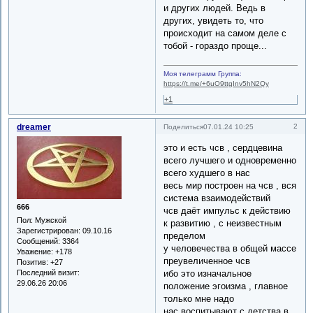
и других людей. Ведь в
других, увидеть то, что
происходит на самом деле с
тобой - гораздо проще...
Моя телеграмм Группа:
https://t.me/+6uO9ttgInv5hN2Qy
+1
dreamer
2
Поделиться
07.01.24 10:25
это и есть чсв , сердцевина
всего лучшего и одновременно
всего худшего в нас
весь мир построен на чсв , вся
система взаимодействий
666
чсв даёт импульс к действию
Пол:
Мужской
к развитию , с неизвестным
Зарегистрирован
: 09.10.16
пределом
Сообщений:
3364
у человечества в общей массе
Уважение:
+178
преувеличенное чсв
Позитив:
+27
ибо это изначальное
Последний визит:
29.06.26 20:06
положение эгоизма , главное
только мне надо
нас воспитывают с детства в