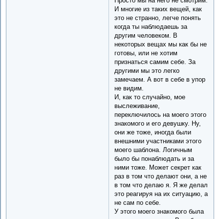
Просто мы на него не смотрим.
И многие из таких вещей, как
это не странно, легче понять
когда ты наблюдаешь за
другим человеком. В
некоторых вещах мы как бы не
готовы, или не хотим
признаться самим себе. За
другими мы это легко
замечаем. А вот в себе в упор
не видим.
И, как то случайно, мое
выслеживание,
переключилось на моего этого
знакомого и его девушку. Ну,
они же тоже, иногда были
внешними участниками этого
моего шаблона. Логичным
было бы понаблюдать и за
ними тоже. Может секрет как
раз в том что делают они, а не
в том что делаю я. Я же делал
это реагируя на их ситуацию, а
не сам по себе.
У этого моего знакомого была