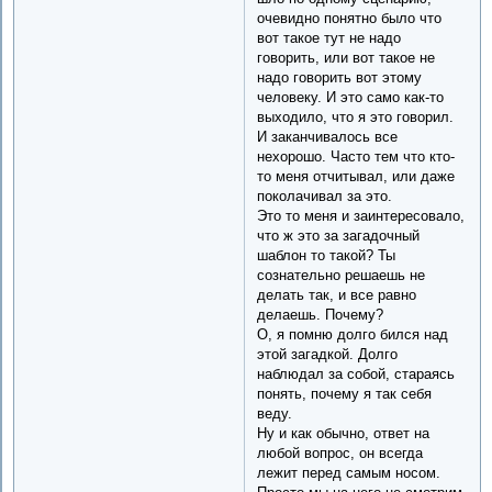
очевидно понятно было что
вот такое тут не надо
говорить, или вот такое не
надо говорить вот этому
человеку. И это само как-то
выходило, что я это говорил.
И заканчивалось все
нехорошо. Часто тем что кто-
то меня отчитывал, или даже
поколачивал за это.
Это то меня и заинтересовало,
что ж это за загадочный
шаблон то такой? Ты
сознательно решаешь не
делать так, и все равно
делаешь. Почему?
О, я помню долго бился над
этой загадкой. Долго
наблюдал за собой, стараясь
понять, почему я так себя
веду.
Ну и как обычно, ответ на
любой вопрос, он всегда
лежит перед самым носом.