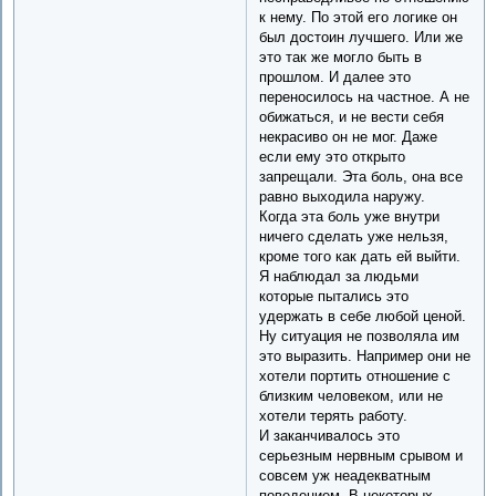
к нему. По этой его логике он
был достоин лучшего. Или же
это так же могло быть в
прошлом. И далее это
переносилось на частное. А не
обижаться, и не вести себя
некрасиво он не мог. Даже
если ему это открыто
запрещали. Эта боль, она все
равно выходила наружу.
Когда эта боль уже внутри
ничего сделать уже нельзя,
кроме того как дать ей выйти.
Я наблюдал за людьми
которые пытались это
удержать в себе любой ценой.
Ну ситуация не позволяла им
это выразить. Например они не
хотели портить отношение с
близким человеком, или не
хотели терять работу.
И заканчивалось это
серьезным нервным срывом и
совсем уж неадекватным
поведением. В некоторых