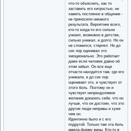
что-то объяснить, как то
заставить его хитростью, не
хамить постоянно в общении -
не приносили никакого
результата. Вероятнее всего,
кто-то когда-то его сильно
унизил, возможно в детстве,
сильно унижал, и долго. Но он
не сломился, стерпел. Но до
сих пор оценивал это
эмоционально. Это работает
даже если человек давно об
этом забыл. Он все еще
отчасти находится там, где его
унижали, и до сих пор
оценивает это, и чувствует от
этого боль. Поэтому он и
чувствует непреодолимое
желание доказать себе, что он
лучше, что он достоин, что это
другие люди неправы и хуже
чем он.
Идентично было и с его
подругой. Только там эта боль
имела форму вины. Кто-то в