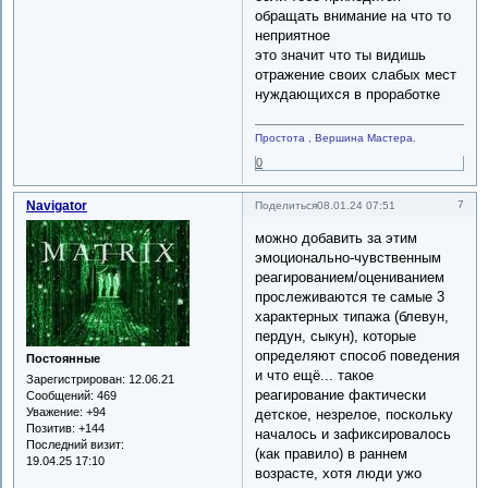
обращать внимание на что то
неприятное
это значит что ты видишь
отражение своих слабых мест
нуждающихся в проработке
Простота , Вершина Мастера.
0
Navigator
7
Поделиться
08.01.24 07:51
можно добавить за этим
эмоционально-чувственным
реагированием/оцениванием
прослеживаются те самые 3
характерных типажа (блевун,
пердун, сыкун), которые
определяют способ поведения
Постоянные
и что ещё... такое
Зарегистрирован
: 12.06.21
реагирование фактически
Сообщений:
469
Уважение:
+94
детское, незрелое, поскольку
Позитив:
+144
началось и зафиксировалось
Последний визит:
(как правило) в раннем
19.04.25 17:10
возрасте, хотя люди ужо