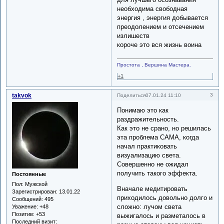
необходима свободная
энергия , энергия добывается
преодолением и отсечением
излишеств
короче это вся жизнь воина
Простота , Вершина Мастера.
+1
takvok
3
Поделиться
07.01.24 11:10
Понимаю это как
раздражительность.
Как это не срано, но решилась
эта проблема САМА, когда
начал практиковать
визуализацию света.
Совершенно не ожидал
получить такого эффекта.
Постоянные
Пол:
Мужской
Вначале медитировать
Зарегистрирован
: 13.01.22
приходилось довольно долго и
Сообщений:
495
сложно: лучом света
Уважение:
+48
Позитив:
+53
выжигалось и разметалось в
Последний визит: