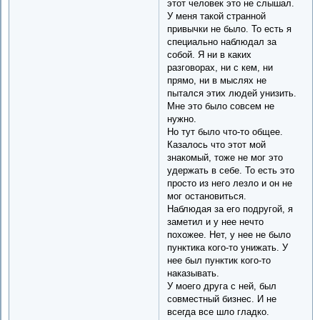
этот человек это не слышал.
У меня такой странной
привычки не было. То есть я
специально наблюдал за
собой. Я ни в каких
разговорах, ни с кем, ни
прямо, ни в мыслях не
пытался этих людей унизить.
Мне это было совсем не
нужно.
Но тут было что-то общее.
Казалось что этот мой
знакомый, тоже не мог это
удержать в себе. То есть это
просто из него лезло и он не
мог остановиться.
Наблюдая за его подругой, я
заметил и у нее нечто
похожее. Нет, у нее не было
пунктика кого-то унижать. У
нее был пунктик кого-то
наказывать.
У моего друга с ней, был
совместный бизнес. И не
всегда все шло гладко.