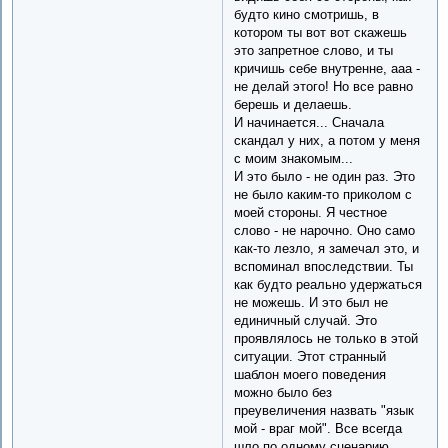
будто кино смотришь, в
котором ты вот вот скажешь
это запретное слово, и ты
кричишь себе внутренне, ааа -
не делай этого! Но все равно
берешь и делаешь.
И начинается... Сначала
скандал у них, а потом у меня
с моим знакомым...
И это было - не один раз. Это
не было каким-то приколом с
моей стороны. Я честное
слово - не нарочно. Оно само
как-то лезло, я замечал это, и
вспоминал впоследствии. Ты
как будто реально удержаться
не можешь. И это был не
единичный случай. Это
проявлялось не только в этой
ситуации. Этот странный
шаблон моего поведения
можно было без
преувеличения назвать "язык
мой - враг мой". Все всегда
шло по одному сценарию,