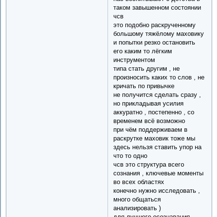
таком завышенном состоянии
чсв
это подобно раскрученному
большому тяжёлому маховику
и попытки резко остановить
его каким то лёгким
инструментом
типа стать другим , не
произносить каких то слов , не
кричать по привычке
не получится сделать сразу ,
но прикладывая усилия
аккуратно , постепенно , со
временем всё возможно
при чём поддерживаем в
раскрутке маховик тоже мы
здесь нельзя ставить упор на
что то одно
чсв это структура всего
сознания , ключевые моменты
во всех областях
конечно нужно исследовать ,
много общаться
анализировать )
для лучшего осознавания