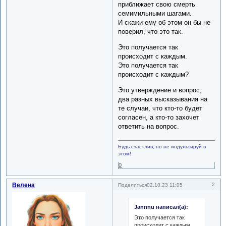
приближает свою смерть
семимильными шагами.
И скажи ему об этом он бы не
поверил, что это так.
Это получается так
происходит с каждым.
Это получается так
происходит с каждым?
Это утверждение и вопрос,
два разных высказывания на
те случаи, что кто-то будет
согласен, а кто-то захочет
ответить на вопрос.
Будь счастлив, но не индульгируй в
этом!
0
Велена
2
Поделиться
02.10.23 11:05
Jannnu написал(а):
Это получается так
происходит с каждым