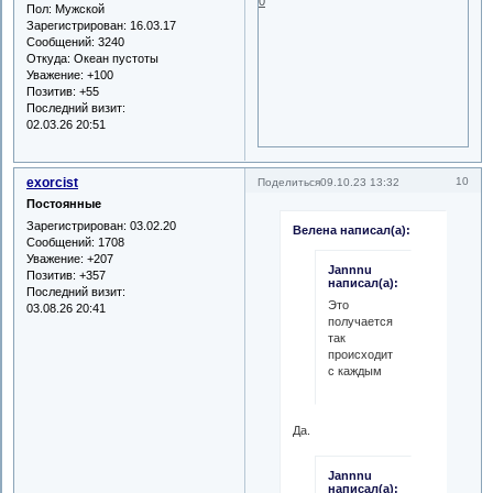
0
Пол:
Мужской
Зарегистрирован
: 16.03.17
Сообщений:
3240
Откуда:
Океан пустоты
Уважение:
+100
Позитив:
+55
Последний визит:
02.03.26 20:51
exorcist
10
Поделиться
09.10.23 13:32
Постоянные
Зарегистрирован
: 03.02.20
Велена написал(а):
Сообщений:
1708
Уважение:
+207
Jannnu
Позитив:
+357
написал(а):
Последний визит:
Это
03.08.26 20:41
получается
так
происходит
с каждым
Да.
Jannnu
написал(а):