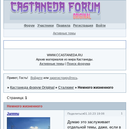
Форум
Участники
Правила
Регистрация
Войти
Активные темы
Объявление
WWW.CCASTANEDA.RU
Архив материалов из мира Кастанеды.
Активные темы
|
Поиск форума
Привет, Гость!
Войдите
или
зарегистрируйтесь
.
»
Кастанеда форум Original
»
Сталкинг
»
Немного жизненного
Страница:
1
Немного жизненного
Jannnu
1
Поделиться
01.10.23 19:06
Думаю это заслуживает
отдельной темы, даже, если в