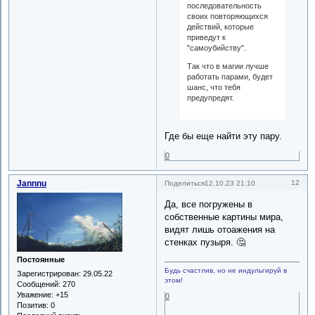
последовательность
своих повторяющихся
действий, которые
приведут к
"самоубийству".
Так что в магии лучше
работать парами, будет
шанс, что тебя
предупредят.
Где бы еще найти эту пару.
0
Jannnu
12
Поделиться
12.10.23 21:10
Да, все погружены в
собственные картины мира,
видят лишь отоажения на
стенках пузыря. 🤔
Постоянные
Будь счастлив, но не индульгируй в
Зарегистрирован
: 29.05.22
этом!
Сообщений:
270
Уважение:
+15
0
Позитив:
0