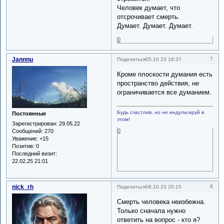
Человек думает, что
отсрочивает смерть.
Думает. Думает. Думает.
0
Jannnu
7
Поделиться
05.10.23 18:37
Кроме плоскости думания есть
пространство действия, не
ограничивается все думанием.
Будь счастлив, но не индульгируй в
Постоянные
этом!
Зарегистрирован
: 29.05.22
0
Сообщений:
270
Уважение:
+15
Позитив:
0
Последний визит:
22.02.25 21:01
nick_rh
8
Поделиться
08.10.23 20:15
Смерть человека неизбежна.
Только сначала нужно
ответить на вопрос - кто я?