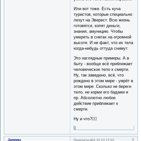
Или вот тоже. Есть куча
туристов, которые специально
лезут на Эверест. Всю жизнь
готовятся, копят деньги,
знания, амуницию. Чтобы
умереть в снегах на огромной
высоте. И не факт, что их тела
когда-нибудь оттуда снимут.
Это наглядные примеры. А в
быту - вообще всё приближает
человеческое тело к смерти.
Ну, так заведено, всё, что
рождено в этом мире - умрёт в
этом мире. Сколько не береги
тело, не корми его бадами и
пр. Абсолютно любое
действие приближает к
смерти.
Ну и что?🤷‍♀️
0
Jannnu
5
Поделиться
02.10.23 17:02