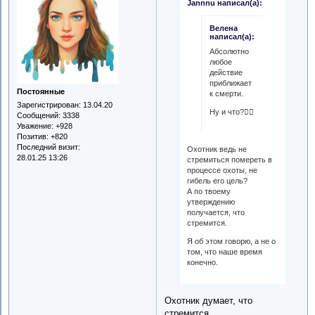
Jannnu написал(а):
Велена
написал(а):
Абсолютно
любое
действие
приближает
Постоянные
к смерти.
Зарегистрирован
: 13.04.20
Ну и что?🤷‍♀️
Сообщений:
3338
Уважение:
+928
Позитив:
+820
Последний визит:
Охотник ведь не
28.01.25 13:26
стремиться помереть в
процессе охоты, не
гибель его цель?
А по твоему
утверждению
получается, что
стремится.
Я об этом говорю, а не о
том, что наше время
конечно.
Охотник думает, что
стремится.