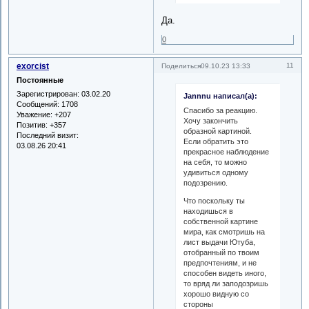
Да.
0
exorcist
11
Поделиться
09.10.23 13:33
Постоянные
Зарегистрирован
: 03.02.20
Jannnu написал(а):
Сообщений:
1708
Спасибо за реакцию.
Уважение:
+207
Хочу закончить
Позитив:
+357
образной картиной.
Последний визит:
Если обратить это
03.08.26 20:41
прекрасное наблюдение
на себя, то можно
удивиться одному
подозрению.
Что поскольку ты
находишься в
собственной картине
мира, как смотришь на
лист выдачи Ютуба,
отобранный по твоим
предпочтениям, и не
способен видеть иного,
то вряд ли заподозришь
хорошо видную со
стороны