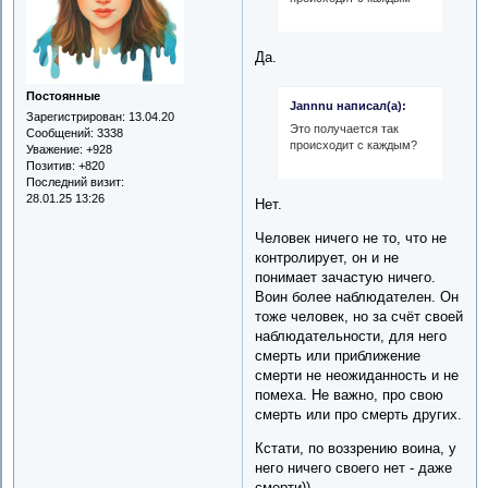
Да.
Постоянные
Jannnu написал(а):
Зарегистрирован
: 13.04.20
Это получается так
Сообщений:
3338
происходит с каждым?
Уважение:
+928
Позитив:
+820
Последний визит:
28.01.25 13:26
Нет.
Человек ничего не то, что не
контролирует, он и не
понимает зачастую ничего.
Воин более наблюдателен. Он
тоже человек, но за счёт своей
наблюдательности, для него
смерть или приближение
смерти не неожиданность и не
помеха. Не важно, про свою
смерть или про смерть других.
Кстати, по воззрению воина, у
него ничего своего нет - даже
смерти))