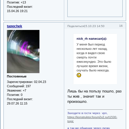
Позитив:
+13
Последний визит:
15.04.26 19:21
tapochek
16
Поделиться
15.10.23 14:50
nick_rh написал(а):
У меня был период
несколько лет назад,
когда я видел свою
смерть почти
ежесекундно. Это было
лучшее время жизни,
скучать было некогда.
Постоянные
Зарегистрирован
: 02.04.23
Сообщений:
197
Уважение:
+7
Лишь бы на пользу пошло, раз
Позитив:
0
ты жив , значит так и
Последний визит:
произошло.
29.07.26 11:15
Заходите в гости через vpn,
https://konstruktor.forum2x2.ru/t1530-
topic
а так же общение через личку,