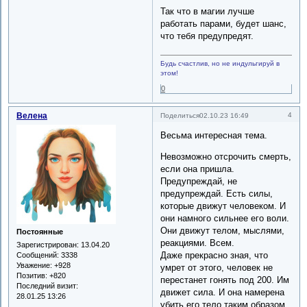
Так что в магии лучше
работать парами, будет шанс,
что тебя предупредят.
Будь счастлив, но не индульгируй в
этом!
0
Велена
4
Поделиться
02.10.23 16:49
Весьма интересная тема.
Невозможно отсрочить смерть,
если она пришла.
Предупреждай, не
предупреждай. Есть силы,
которые движут человеком. И
они намного сильнее его воли.
Они движут телом, мыслями,
Постоянные
реакциями. Всем.
Зарегистрирован
: 13.04.20
Даже прекрасно зная, что
Сообщений:
3338
Уважение:
+928
умрет от этого, человек не
Позитив:
+820
перестанет гонять под 200. Им
Последний визит:
движет сила. И она намерена
28.01.25 13:26
убить его тело таким образом.