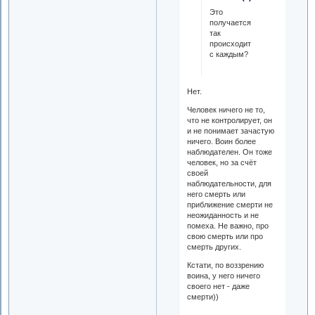
Это
получается
так
происходит
с каждым?
Нет.
Человек ничего не то,
что не контролирует, он
и не понимает зачастую
ничего. Воин более
наблюдателен. Он тоже
человек, но за счёт
своей
наблюдательности, для
него смерть или
приближение смерти не
неожиданность и не
помеха. Не важно, про
свою смерть или про
смерть других.
Кстати, по воззрению
воина, у него ничего
своего нет - даже
смерти))