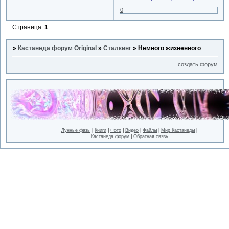
0
Страница:
1
»
Кастанеда форум Original
»
Сталкинг
»
Немного жизненного
создать форум
Лунные фазы
|
Книги
|
Фото
|
Видео
|
Файлы
|
Мир Кастанеды
|
Кастанеда форум
|
Обратная связь