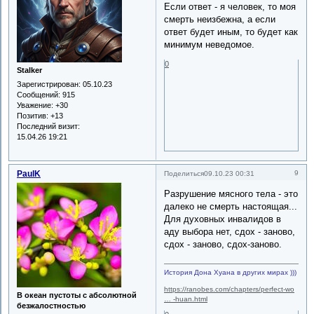
Если ответ - я человек, то моя
смерть неизбежна, а если
ответ будет иным, то будет как
минимум неведомое.
0
Stalker
Зарегистрирован
: 05.10.23
Сообщений:
915
Уважение:
+30
Позитив:
+13
Последний визит:
15.04.26 19:21
PaulK
9
Поделиться
09.10.23 00:31
Разрушение мясного тела - это
далеко не смерть настоящая...
Для духовных инвалидов в
аду выбора нет, сдох - заново,
сдох - заново, сдох-заново.
История Дона Хуана в других мирах )))
https://ranobes.com/chapters/perfect-wo
В океан пустоты с абсолютной
… -huan.html
безжалостностью