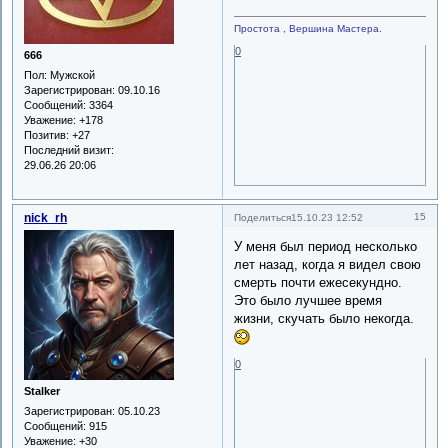
Простота , Вершина Мастера.
0
666
Пол:
Мужской
Зарегистрирован
: 09.10.16
Сообщений:
3364
Уважение:
+178
Позитив:
+27
Последний визит:
29.06.26 20:06
nick_rh
15
Поделиться
15.10.23 12:52
У меня был период несколько
лет назад, когда я видел свою
смерть почти ежесекундно.
Это было лучшее время
жизни, скучать было некогда.
0
Stalker
Зарегистрирован
: 05.10.23
Сообщений:
915
Уважение:
+30