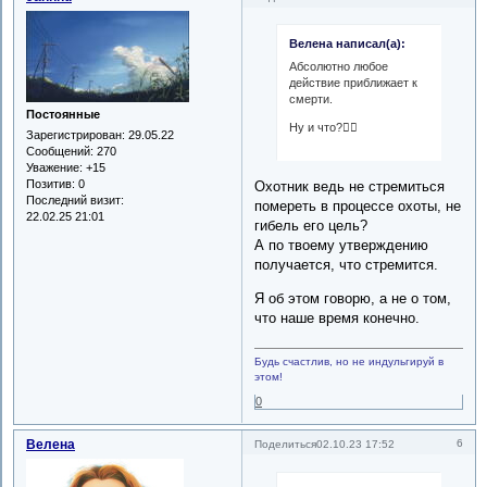
Велена написал(а):
Абсолютно любое
действие приближает к
смерти.
Постоянные
Ну и что?🤷‍♀️
Зарегистрирован
: 29.05.22
Сообщений:
270
Уважение:
+15
Позитив:
0
Охотник ведь не стремиться
Последний визит:
помереть в процессе охоты, не
22.02.25 21:01
гибель его цель?
А по твоему утверждению
получается, что стремится.
Я об этом говорю, а не о том,
что наше время конечно.
Будь счастлив, но не индульгируй в
этом!
0
Велена
6
Поделиться
02.10.23 17:52