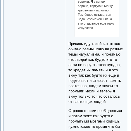
вороны. Я сам как
ворона, каркую и Машу
крыльями и взлетаю.т.
Тем более оставаться
надо незамеченным- а
это отдельное еще одно
искусство.
Прикинь иду такой как то как
обычно размышляю на разные
темы нагуализма, и понимаю
что людей как будто кто то
если не ворует ежесекундно,
то крадет их память и я это
вижу так как будто их ещё и
подменяют и стирают память
постоянно, людям зачем то
промыли мозги и теперь я
вижу только то что осталось
от настоящих людей.
Странно с ними пообщаешься
и потом тоже как будто с
промытыми мозгами ходишь,
нужно какое то время что бы