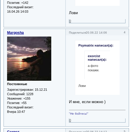
Позитив:
+142
Последний визит:
16.04.26 14:03
Лови
0
Margosha
4
Поделиться
20.06.22 14:06
Psymatrix написал(а):
exorcist
написал(а):
а фото
покажи.
Постоянные
Лови
Зарегистрирован
: 15.12.21
Сообщений:
1228
Уважение:
+155
И мне, если можно )
Позитив:
+55
Последний визит:
Вчера 10:47
"Не бойтесь!"
0
5
Поделиться
20.06.22 14:12