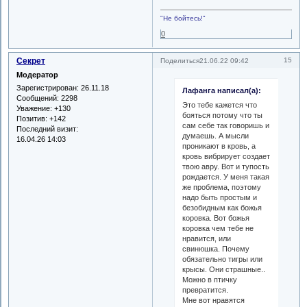
"Не бойтесь!"
0
Секрет
15
Поделиться
21.06.22 09:42
Модератор
Зарегистрирован
: 26.11.18
Лафанга написал(а):
Сообщений:
2298
Это тебе кажется что
Уважение:
+130
бояться потому что ты
Позитив:
+142
сам себе так говоришь и
Последний визит:
думаешь. А мысли
16.04.26 14:03
проникают в кровь, а
кровь вибрирует создает
твою авру. Вот и тупость
рождается. У меня такая
же проблема, поэтому
надо быть простым и
безобидным как божья
коровка. Вот божья
коровка чем тебе не
нравится, или
свинюшка. Почему
обязательно тигры или
крысы. Они страшные..
Можно в птичку
превратится.
Мне вот нравятся