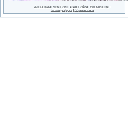
Лунные фазы
|
Книги
|
Фото
|
Видео
|
Файлы
|
Мир Кастанеды
|
Кастанеда форум
|
Обратная связь