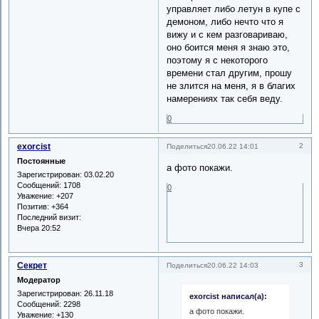
управляет либо летун в купе с
демоном, либо нечто что я
вижу и с кем разговариваю,
оно боится меня я знаю это,
поэтому я с некоторого
времени стал другим, прошу
не злится на меня, я в благих
намерениях так себя веду.
0
exorcist
2
Поделиться
20.06.22 14:01
Постоянные
а фото покажи.
Зарегистрирован
: 03.02.20
Сообщений:
1708
0
Уважение:
+207
Позитив:
+364
Последний визит:
Вчера 20:52
Секрет
3
Поделиться
20.06.22 14:03
Модератор
Зарегистрирован
: 26.11.18
exorcist написал(а):
Сообщений:
2298
а фото покажи.
Уважение:
+130