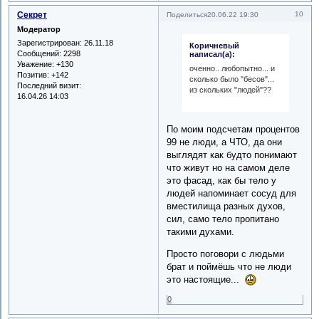
Секрет
10
Поделиться
20.06.22 19:30
Модератор
Зарегистрирован
: 26.11.18
Коричневый
Сообщений:
2298
написал(а):
Уважение:
+130
оченно.. любопытно... и
Позитив:
+142
сколько было "бесов"...
Последний визит:
из скольких "людей"??
16.04.26 14:03
По моим подсчетам процентов
99 не люди, а ЧТО, да они
выглядят как будто понимают
что живут но на самом деле
это фасад, как бы тело у
людей напоминает сосуд для
вместилища разных духов,
сил, само тело пропитано
такими духами.
Просто поговори с людьми
брат и поймёшь что не люди
это настоящие...
0