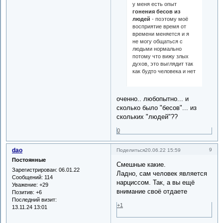
у меня есть опыт
гонения бесов из
людей
- поэтому моё
восприятие время от
времени меняется и я
не могу общаться с
людьми нормально
потому что вижу злых
духов, это выглядит так
как будто человека и нет
оченно.. любопытно... и
сколько было "бесов"... из
скольких "людей"??
0
dao
9
Поделиться
20.06.22 15:59
Постоянные
Смешные какие.
Зарегистрирован
: 06.01.22
Ладно, сам человек является
Сообщений:
114
нарциссом. Так, а вы ещё
Уважение:
+29
внимание своё отдаете
Позитив:
+6
Последний визит:
+1
13.11.24 13:01