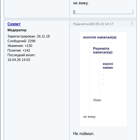
не вижу.
0
Секрет
7
Поделиться
20.06.22 14:17
Модератор
Зарегистрирован
: 26.11.18
exorcist написал(а):
Сообщений:
2298
Уважение:
+130
Psymatrix
Позитив:
+142
написал(а):
Последний визит:
16.04.26 14:03
exorcist
написал(а):
а
фото
покажи.
Лови
не вижу.
Не поймал.