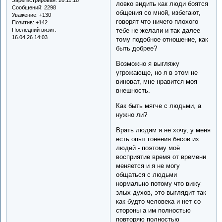
ловко видить как люди боятся
Сообщений:
2298
общения со мной, избегают,
Уважение:
+130
говорят что ничего плохого
Позитив:
+142
Последний визит:
тебе не желали и так далее
16.04.26 14:03
тому подобное отношение, как
быть добрее?
Возможно я выгляжу
угрожающе, но я в этом не
виноват, мне нравится моя
внешность.
Как быть мягче с людьми, а
нужно ли?
Врать людям я не хочу, у меня
есть опыт гонения бесов из
людей - поэтому моё
восприятие время от времени
меняется и я не могу
общаться с людьми
нормально потому что вижу
злых духов, это выглядит так
как будто человека и нет со
стороны а им полностью
повторяю полностью