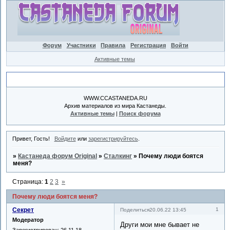
Форум
Участники
Правила
Регистрация
Войти
Активные темы
Объявление
WWW.CCASTANEDA.RU
Архив материалов из мира Кастанеды.
Активные темы
|
Поиск форума
Привет, Гость!
Войдите
или
зарегистрируйтесь
.
»
Кастанеда форум Original
»
Сталкинг
»
Почему люди боятся
меня?
Страница:
1
2
3
»
Почему люди боятся меня?
Секрет
1
Поделиться
20.06.22 13:45
Модератор
Други мои мне бывает не
Зарегистрирован
: 26.11.18