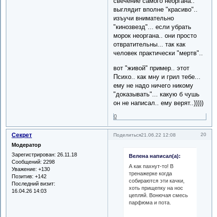
свечение самого неоргана..
выглядит вполне "красиво"..
изъучи внимательно
"кинозвезд"... если убрать
морок неоргана.. они просто
отвратительны... так как
человек практически "мертв"..
вот "живой" пример.. этот
Психо.. как мну и грил тебе...
ему не надо ничего никому
"доказывать"... какую б чушь
он не написал.. ему верят..)))))
0
Секрет
20
Поделиться
21.06.22 12:08
Модератор
Зарегистрирован
: 26.11.18
Велена написал(а):
Сообщений:
2298
А как пахнут-то! В
Уважение:
+130
тренажерке когда
Позитив:
+142
собираются эти качки,
Последний визит:
хоть прищепку на нос
16.04.26 14:03
цепляй. Вонючая смесь
парфюма и пота.