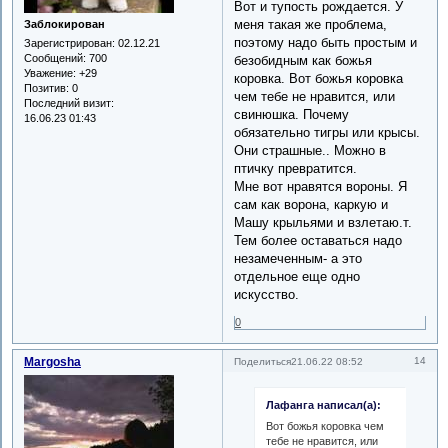
Вот и тупость рождается. У
меня такая же проблема,
Заблокирован
поэтому надо быть простым и
Зарегистрирован
: 02.12.21
Сообщений:
700
безобидным как божья
Уважение:
+29
коровка. Вот божья коровка
Позитив:
0
чем тебе не нравится, или
Последний визит:
свинюшка. Почему
16.06.23 01:43
обязательно тигры или крысы.
Они страшные.. Можно в
птичку превратится.
Мне вот нравятся вороны. Я
сам как ворона, каркую и
Машу крыльями и взлетаю.т.
Тем более оставаться надо
незамеченным- а это
отдельное еще одно
искусство.
0
Margosha
14
Поделиться
21.06.22 08:52
Лафанга написал(а):
Вот божья коровка чем
тебе не нравится, или