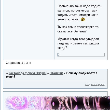
Правильно так и надо ходить
качатся, потом мускулами
ходить играть смотри как я
умею, а ты нет
Ты как там в тренажерке то
оказалась Велена?
Мужики когда тебя увидели
подумали зачем ты пришла
сюда?
0
Страница:
1
2
3
»
»
Кастанеда форум Original
»
Сталкинг
»
Почему люди боятся
меня?
создать форум