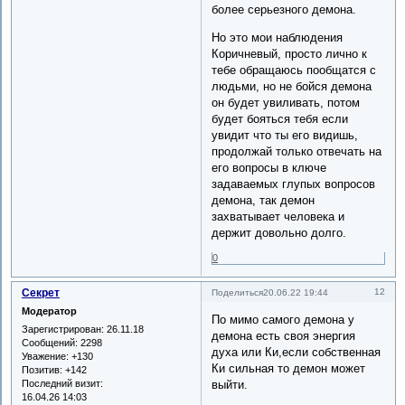
более серьезного демона.
Но это мои наблюдения
Коричневый, просто лично к
тебе обращаюсь пообщатся с
людьми, но не бойся демона
он будет увиливать, потом
будет бояться тебя если
увидит что ты его видишь,
продолжай только отвечать на
его вопросы в ключе
задаваемых глупых вопросов
демона, так демон
захватывает человека и
держит довольно долго.
0
Секрет
12
Поделиться
20.06.22 19:44
Модератор
По мимо самого демона у
Зарегистрирован
: 26.11.18
демона есть своя энергия
Сообщений:
2298
духа или Ки,если собственная
Уважение:
+130
Ки сильная то демон может
Позитив:
+142
Последний визит:
выйти.
16.04.26 14:03