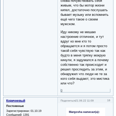
снова почувствовать себя
живым, что бы мотор жизни
кипел, достаточно послушать
бывает музыку или вспомнить
ещё чего такое о своем
мужском.
Иду никому не мешаю
настроение отличное, и тут
вдруг ко мне кто то
обращается и я потом просто
такой себя чувствую так как
будто в меня тряпку мокрую
кинули, я задумался а почему
собственно так происходит и
решил проследить за этим, и
обнаружил что люди не те за
кого себя выдают, это мистика
или что?
0
Коричневый
16
Поделиться
21.06.22 11:09
Постоянные
Зарегистрирован
: 01.10.19
Margosha написал(а):
Сообщений:
1391