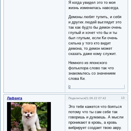
Я когда увидел это то моя
жизнь изменилась навсегда.
Демоны любят тупить, и себя
и других людей выглядит это
так как будто бы демон очень
глупый и хочет что бы и ты
был глупым, если Ки очень
сильна у того кто видит
демона, то демон может
сказать даже кому служит.
Немного из японского
фольклора слово так что
знакомьтесь со значением
слова Ки.
0
Лафанга
13
Поделиться
21.06.22 07:42
Это тебе кажется что бояться
потому что ты сам себе так
говоришь и думаешь. А мысли
проникают в кровь, а кровь
вибрирует создает твою авру.