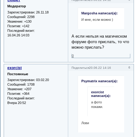
Секрет
Модератор
Зарегистрирован
: 26.11.18
Margosha написал(а):
Сообщений:
2298
И мне, если можно )
Уважение:
+130
Позитив:
+142
Последний визит:
16.04.26 14:03
А если нельзя на магическом
форуме фото прислать, то что
можно прислать?
0
exorcist
6
Поделиться
20.06.22 14:16
Постоянные
Зарегистрирован
: 03.02.20
Psymatrix написал(а):
Сообщений:
1708
Уважение:
+207
exorcist
Позитив:
+364
написал(а):
Последний визит:
а фото
Вчера 20:52
покажи.
Лови