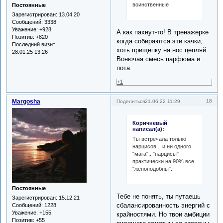
воинственные
Постоянные
Зарегистрирован
: 13.04.20
Сообщений:
3338
Уважение:
+928
А как пахнут-то! В тренажерке
Позитив:
+820
когда собираются эти качки,
Последний визит:
хоть прищепку на нос цепляй.
28.01.25 13:26
Вонючая смесь парфюма и
пота.
+1
Margosha
18
Поделиться
21.06.22 11:29
Коричневый
написал(а):
Ты встречала только
нарцисов... и ни одного
"мага".. "нарцисы"
практически на 90% все
"женоподобны"..
Постоянные
Тебе не понять, ты путаешь
Зарегистрирован
: 15.12.21
сбалансированность энергий с
Сообщений:
1228
Уважение:
+155
крайностями. Но твои амбиции
Позитив:
+55