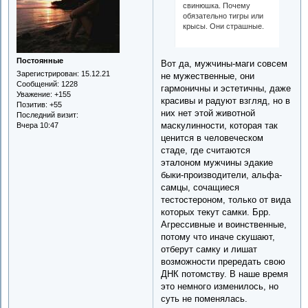
свинюшка. Почему
обязательно тигры или
крысы. Они страшные.
Постоянные
Вот да, мужчины-маги совсем
Зарегистрирован
: 15.12.21
не мужественные, они
Сообщений:
1228
гармоничны и эстетичны, даже
Уважение:
+155
красивы и радуют взгляд, но в
Позитив:
+55
них нет этой животной
Последний визит:
маскулинности, которая так
Вчера 10:47
ценится в человеческом
стаде, где считаются
эталоном мужчины эдакие
быки-производители, альфа-
самцы, сочащиеся
тестостероном, только от вида
которых текут самки. Брр.
Агрессивные и воинственные,
потому что иначе скушают,
отберут самку и лишат
возможности прередать свою
ДНК потомству. В наше время
это немного изменилось, но
суть не поменялась.