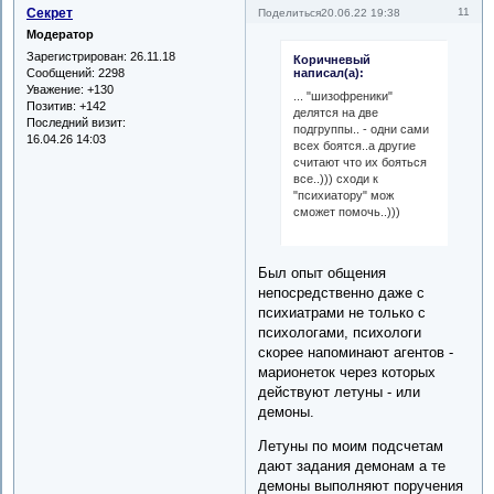
Секрет
11
Поделиться
20.06.22 19:38
Модератор
Зарегистрирован
: 26.11.18
Коричневый
Сообщений:
2298
написал(а):
Уважение:
+130
... "шизофреники"
Позитив:
+142
делятся на две
Последний визит:
подгруппы.. - одни сами
16.04.26 14:03
всех боятся..а другие
считают что их бояться
все..))) сходи к
"психиатору" мож
сможет помочь..)))
Был опыт общения
непосредственно даже с
психиатрами не только с
психологами, психологи
скорее напоминают агентов -
марионеток через которых
действуют летуны - или
демоны.
Летуны по моим подсчетам
дают задания демонам а те
демоны выполняют поручения