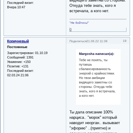
видящего заметны со стороны.
Последний визит:
Откуда тебе знать, кого я
Вчера 10:47
встречала, а кого нет.
"Не бойтесь!"
0
Коричневый
19
Поделиться
21.06.22 11:39
Постоянные
Зарегистрирован
: 01.10.19
Margosha написал(а):
Сообщений:
1391
Тебе не понять, ты
Уважение:
+150
путаешь
Позитив:
+131
сбалансированность
Последний визит:
энергий с крайностями.
02.03.24 21:06
Но твои амбиции
видящего заметны со
стороны. Откуда тебе
знать, кого я встречала,
а кого нет.
Ты дала описание 100%
нарциса.. "морок" который
наводит неорган.. вызывает
"эфорию" ..(приятно) и