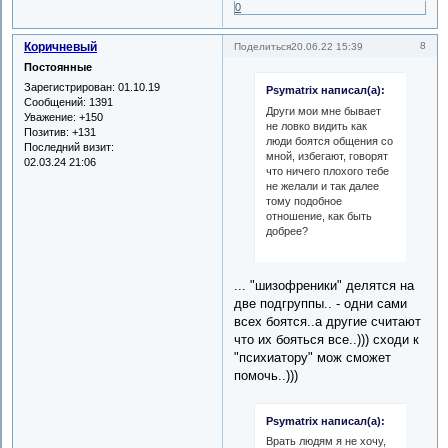
0
Коричневый
8
Поделиться
20.06.22 15:39
Постоянные
Зарегистрирован
: 01.10.19
Psymatrix написал(а):
Сообщений:
1391
Други мои мне бывает
Уважение:
+150
не ловко видить как
Позитив:
+131
люди боятся общения со
Последний визит:
мной, избегают, говорят
02.03.24 21:06
что ничего плохого тебе
не желали и так далее
тому подобное
отношение, как быть
добрее?
... "шизофреники" делятся на
две подгруппы.. - одни сами
всех боятся..а другие считают
что их бояться все..))) сходи к
"психиатору" мож сможет
помочь..)))
Psymatrix написал(а):
Врать людям я не хочу,