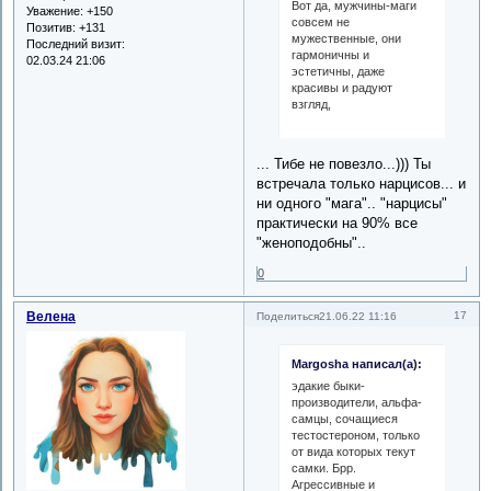
Вот да, мужчины-маги
Уважение:
+150
совсем не
Позитив:
+131
мужественные, они
Последний визит:
гармоничны и
02.03.24 21:06
эстетичны, даже
красивы и радуют
взгляд,
... Тибе не повезло...))) Ты
встречала только нарцисов... и
ни одного "мага".. "нарцисы"
практически на 90% все
"женоподобны"..
0
Велена
17
Поделиться
21.06.22 11:16
Margosha написал(а):
эдакие быки-
производители, альфа-
самцы, сочащиеся
тестостероном, только
от вида которых текут
самки. Брр.
Агрессивные и