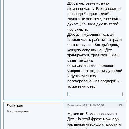
ДУХ в человеке - самая
активная часть. Как говорится
в народе *поднять дух*,
*душка не хватает*, *воспрять
духом*, *вышел дух из тела*-
про смерть.
ДУХ для мужчины - самая
важная часть работы. То, ради
чего мы здесь. Каждый день,
каждую секунду наш Дух
тренируется, трудится. Если
развитие Духа
останавливается -человек
умирает. Также, если Дух слаб
и душа слишком
разочарована, нет поддержки -
то же гейм овер.
0
Лопаткин
20
Поделиться
19.12.19 00:31
Гость форума
Мужик на Земле прокачиват
Дух. На этой фразе можно ух
как прокатиться до старости и