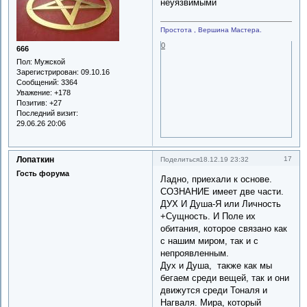
неуязвимыми
Простота , Вершина Мастера.
0
666
Пол:
Мужской
Зарегистрирован
: 09.10.16
Сообщений:
3364
Уважение:
+178
Позитив:
+27
Последний визит:
29.06.26 20:06
Лопаткин
17
Поделиться
18.12.19 23:32
Гость форума
Ладно, приехали к основе.
СОЗНАНИЕ имеет две части.
ДУХ И Душа-Я или Личность
+Сущность. И Поле их
обитания, которое связано как
с нашим миром, так и с
непроявленным.
Дух и Душа, также как мы
бегаем среди вещей, так и они
движутся среди Тоналя и
Нагваля. Мира, который