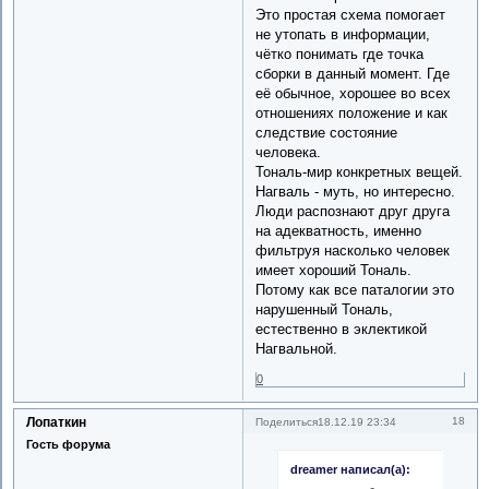
Это простая схема помогает
не утопать в информации,
чётко понимать где точка
сборки в данный момент. Где
её обычное, хорошее во всех
отношениях положение и как
следствие состояние
человека.
Тональ-мир конкретных вещей.
Нагваль - муть, но интересно.
Люди распознают друг друга
на адекватность, именно
фильтруя насколько человек
имеет хороший Тональ.
Потому как все паталогии это
нарушенный Тональ,
естественно в эклектикой
Нагвальной.
0
Лопаткин
18
Поделиться
18.12.19 23:34
Гость форума
dreamer написал(а):