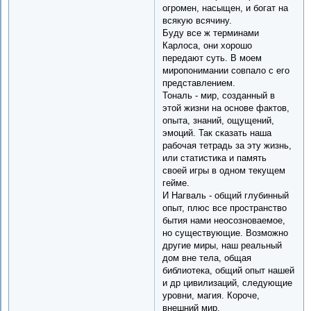
огромен, насыщен, и богат на
всякую всячину.
Буду все ж терминами
Карлоса, они хорошо
передают суть. В моем
миропонимании совпало с его
представлением.
Тональ - мир, созданный в
этой жизни на основе фактов,
опыта, знаний, ощущений,
эмоций. Так сказать наша
рабочая тетрадь за эту жизнь,
или статистика и память
своей игры в одном текущем
гейме.
И Нагваль - общий глубинный
опыт, плюс все пространство
бытия нами неосозноваемое,
но существующие. Возможно
другие миры, наш реальный
дом вне тела, общая
библиотека, общий опыт нашей
и др цивилизаций, следующие
уровни, магия. Короче,
внешний мир.