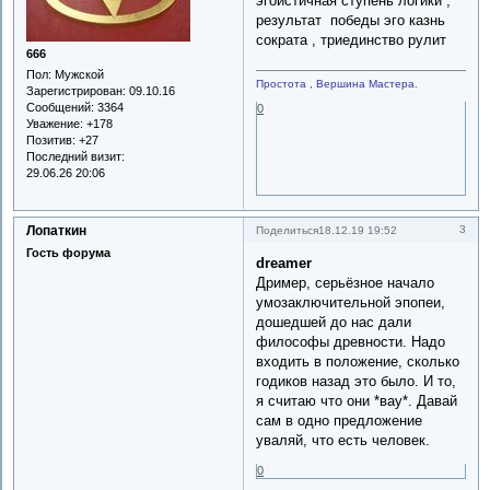
эгоистичная ступень логики ,
результат победы эго казнь
сократа , триединство рулит
666
Пол:
Мужской
Простота , Вершина Мастера.
Зарегистрирован
: 09.10.16
Сообщений:
3364
0
Уважение:
+178
Позитив:
+27
Последний визит:
29.06.26 20:06
Лопаткин
3
Поделиться
18.12.19 19:52
Гость форума
dreamer
Дример, серьёзное начало
умозаключительной эпопеи,
дошедшей до нас дали
философы древности. Надо
входить в положение, сколько
годиков назад это было. И то,
я считаю что они *вау*. Давай
сам в одно предложение
уваляй, что есть человек.
0