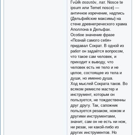
Γνῶθι σεαυτόν, лат. Nosce te
ipsum или Temet nosce) —
античное изречение, надпись
(Дельфийские максимы) на
стене древнегреческого храма
Аполлона в Дельфах.
Особое значение фразе
«Познай самого себя»
придавал Сократ. В одной из
работ он задаётся вопросом,
что такое сам человек, и
приходит к выводу, что
человек есть не тело и не
целое, состоящее из тела и
души, но именно душа.
Ход мыслей Сократа таков. Во
всяком ремесле мастер и
инструмент, которым он
пользуется, не тождественны
друг другу. Так, сапожник
пользуется резаком, ножом и
другими инструментами,
значит, сам он не есть ни нож,
ни резак, ни какой-либо из
других инструментов. Но