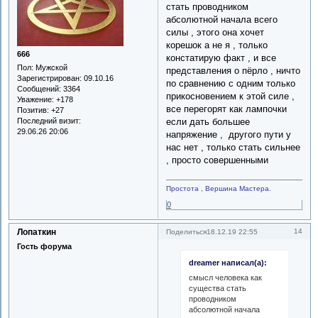
стать проводником
абсолютной начала всего
силы , этого она хочет
корешок а не я , только
666
констатирую факт , и все
Пол:
Мужской
представления о пёрло , ничто
Зарегистрирован
: 09.10.16
по сравнению с одним только
Сообщений:
3364
прикосновением к этой силе ,
Уважение:
+178
все перегорят как лампочки
Позитив:
+27
если дать большее
Последний визит:
29.06.26 20:06
напряжение , другого пути у
нас нет , только стать сильнее
, просто совершенными
Простота , Вершина Мастера.
0
Лопаткин
14
Поделиться
18.12.19 22:55
Гость форума
dreamer написал(а):
смысл человека как
существа стать
проводником
абсолютной начала