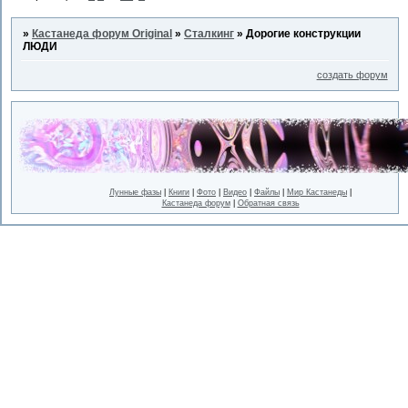
»
Кастанеда форум Original
»
Сталкинг
»
Дорогие конструкции
ЛЮДИ
создать форум
Лунные фазы
|
Книги
|
Фото
|
Видео
|
Файлы
|
Мир Кастанеды
|
Кастанеда форум
|
Обратная связь