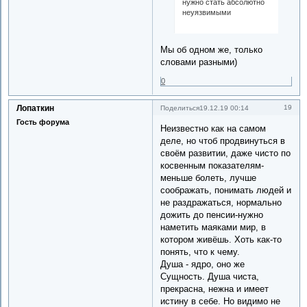
нужно стать абсолютно
неуязвимыми
Мы об одном же, только
словами разными)
0
Лопаткин
19
Поделиться
19.12.19 00:14
Гость форума
Неизвестно как на самом
деле, но чтоб продвинуться в
своём развитии, даже чисто по
косвенным показателям-
меньше болеть, лучше
соображать, понимать людей и
не раздражаться, нормально
дожить до пенсии-нужно
наметить маяками мир, в
котором живёшь. Хоть как-то
понять, что к чему.
Душа - ядро, оно же
Сущность. Душа чиста,
прекрасна, нежна и имеет
истину в себе. Но видимо не