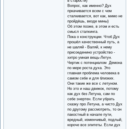
в старости)
Вопрос, как именно? Дух
пркачивается всем с чем
сталкивается, вот как, мимо не
пройдёшь, везде мины)
Об этом позже, в этом и есть
смысл сталкинга.
Пока о конструкции. Чтоб Дух
прошёл качественный путь, а
не шаляй - Валяй, к нему
присоеденино устройство -
хитро умная вещь-Летун.
Чертик с потенциалом Демона
по мере роста духа. Это
главная проблема человека в
самом себе и для близких.
Они такие же все с летуном.
Но это и наш движок, потому
как дух без Летуна, сам по
себе энертен. Если убрать
сказку про Летуна, а чисто Дух
по другому рассмотреть, то он
пакостный в начале пути,
вредный, изменчивый, подлый,
короче все эпитеты. Если дух