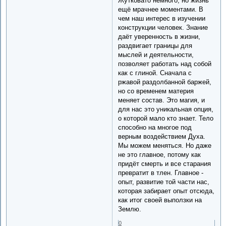
Жутковато немного, но жизнь
ещё мрачнее моментами. В
чем наш интерес в изучении
конструкции человек. Знание
даёт уверенность в жизни,
раздвигает границы для
мыслей и деятельности,
позволяет работать над собой
как с глиной. Сначала с
ржавой раздолбанной баржей,
но со временем материя
меняет состав. Это магия, и
для нас это уникальная опция,
о которой мало кто знает. Тело
способно на многое под
верным воздействием Духа.
Мы можем меняться. Но даже
не это главное, потому как
придёт смерть и все старания
превратит в тлен. Главное -
опыт, развитие той части нас,
которая забирает опыт отсюда,
как итог своей выползки на
Землю.
0