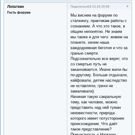
Лопаткин
4
Поделиться
18.12.19 20:08
Гость форума
Мы виснем на форуме по
сталкингу, практикам работы с
сознанием. А что это такое, в
общем непонятно. Не знаем
мы также и для чего живем на
планете, зачем наша
каждодневная беготня и что за
гранью смерти.
Подсознательно все верят, что
со смертью путь не
заканчивается. Иначе жили бы
по-другому. Больше отдыхали,
кайфовали, детям наследство
не оставляли, грехи не
замаливали).
Начиная такую сакральную
тему, как человек, можно
представить над ней туман
неизвестности, природа
которого имеет потусторонее
происхождение. Что даёт
такое представление?
Причастность к Нагвалю,