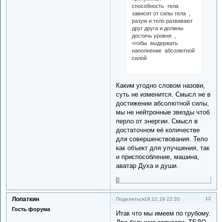
способность тела
зависит от силы тела ,
разум и тело развивают
друг друга и должны
достичь уровня ,
чтобы выдержать
наполнение абсолютной
силой
Каким угодно словом назови,
суть не изменится. Смысл не в
достижении абсолютной силы,
мы не нейтронные звезды чтоб
перло от энергии. Смысл в
достаточном её количестве
для совершенствования. Тело
как объект для улучшения, так
и приспособление, машина,
аватар Духа и души.
0
Лопаткин
12
Поделиться
18.12.19 22:20
Гость форума
Итак что мы имеем по грубому.