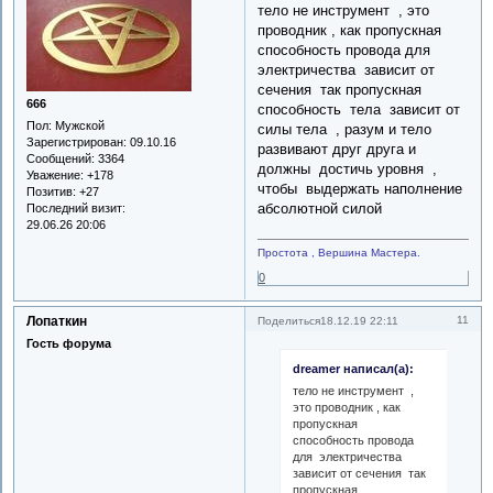
тело не инструмент , это
проводник , как пропускная
способность провода для
электричества зависит от
сечения так пропускная
666
способность тела зависит от
Пол:
Мужской
силы тела , разум и тело
Зарегистрирован
: 09.10.16
развивают друг друга и
Сообщений:
3364
должны достичь уровня ,
Уважение:
+178
чтобы выдержать наполнение
Позитив:
+27
абсолютной силой
Последний визит:
29.06.26 20:06
Простота , Вершина Мастера.
0
Лопаткин
11
Поделиться
18.12.19 22:11
Гость форума
dreamer написал(а):
тело не инструмент ,
это проводник , как
пропускная
способность провода
для электричества
зависит от сечения так
пропускная