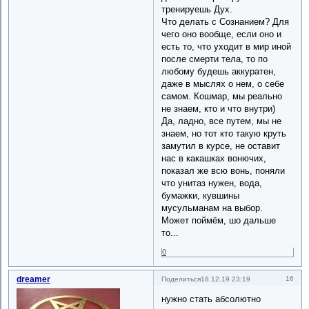
тренируешь Дух.
Что делать с Сознанием? Для
чего оно вообще, если оно и
есть то, что уходит в мир иной
после смерти тела, то по
любому будешь аккуратен,
даже в мыслях о нем, о себе
самом. Кошмар, мы реально
не знаем, кто и что внутри)
Да, ладно, все путем, мы не
знаем, но тот кто такую круть
замутил в курсе, не оставит
нас в какашках вонючих,
показал же всю вонь, поняли
что унитаз нужен, вода,
бумажки, кувшины
мусульманам на выбор.
Может поймём, шо дальше
то...
0
dreamer
16
Поделиться
18.12.19 23:19
нужно стать абсолютно