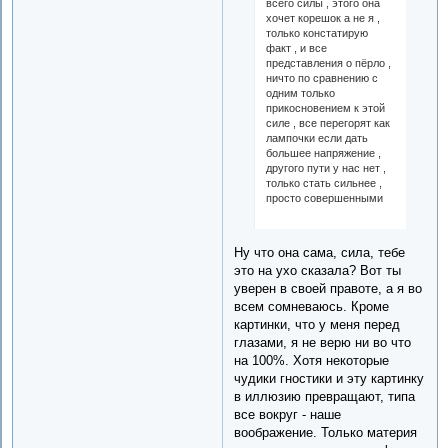
всего силы , этого она
хочет корешок а не я ,
только констатирую
факт , и все
представления о пёрло ,
ничто по сравнению с
одним только
прикосновением к этой
силе , все перегорят как
лампочки если дать
большее напряжение ,
другого пути у нас нет ,
только стать сильнее ,
просто совершенными
Ну что она сама, сила, тебе
это на ухо сказала? Вот ты
уверен в своей правоте, а я во
всем сомневаюсь. Кроме
картинки, что у меня перед
глазами, я не верю ни во что
на 100%. Хотя некоторые
чудики гностики и эту картинку
в иллюзию превращают, типа
все вокруг - наше
воображение. Только материя