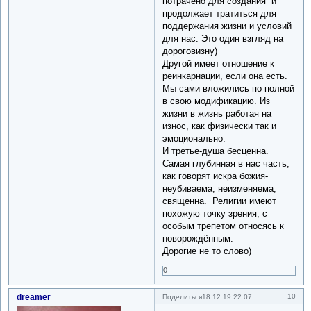
потрачено для создания и
продолжает тратиться для
поддержания жизни и условий
для нас. Это один взгляд на
дороговизну)
Другой имеет отношение к
реинкарнации, если она есть.
Мы сами вложились по полной
в свою модификацию. Из
жизни в жизнь работая на
износ, как физически так и
эмоционально.
И третье-душа бесценна.
Самая глубинная в нас часть,
как говорят искра божия-
неубиваема, неизменяема,
священна. Религии имеют
похожую точку зрения, с
особым трепетом относясь к
новорождённым.
Дорогие не то слово)
0
dreamer
10
Поделиться
18.12.19 22:07