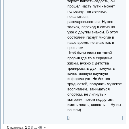
теряет пакость-гадость, он
прошёл часть пути - может
половину, он ленится,
печалиться,
разочаровываться. Нужен
толчок, переход в актив но
уже с другим знаком. В этом
состоянии гаснут многие в
наше время, не знаю как в
прошлом.
Чтоб были силы на такой
прорыв где то в середине
жизни, нужно с детства
тренировать дух, получать
качественную научную
информацию. Не боятся
трудностей, получать мужское
воспитание, заниматься
спортом, не липнуть к
матерям, потом подругам,
иметь честь, совесть ... Ну вы
поняли)
0
Страница:
1
2
3
…
46
»