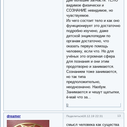
Две большие запчасти. ТЕЛО
видимое физически и
СОЗНАНИЕ невидимое, но
чувствуемое.
Из чего состоит тело и как оно
функционирует это достаточно
подробно изучено, даже
детской энциклопедии по
органам достаточно, что
оказать первую помощь
человеку, если что. Но для
учёных это огромная сфера
для познания и они этим
продотворно и занимаются.
Сознанием тоже занимаются,
но так типа
предположительно,
неоднозначно. Наобум.
Занимаются и чешут щатылки,
ё-маё что за...
0
dreamer
13
Поделиться
18.12.19 22:31
смысл человека как существа