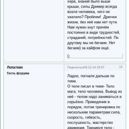
хера, знаний было выше
крыши, силы Дример всегда
возле человека, чего не
хватило? Проблем! Дрючки
жизни, без неё нам нет пути.
Нам нужен кнут причём
постоянно в виде трудностей,
страданий, потребностей. По
другому мы не бегаем. Нет
бегаем) за кайфом ещё.
0
Лопаткин
15
Поделиться
18.12.19 23:07
Гость форума
Ладно, погнали дальше по
теме.
О теле писал в теме- Тело
мага, тело человека. Вывод из
неё - телом надо заниматься и
серьёзно. Приведение в
порядок, потом тренировка по
нескольким параметрам:сила,
скорость, гибкость,
послушность, мастерство
движения. Тренируя тело -