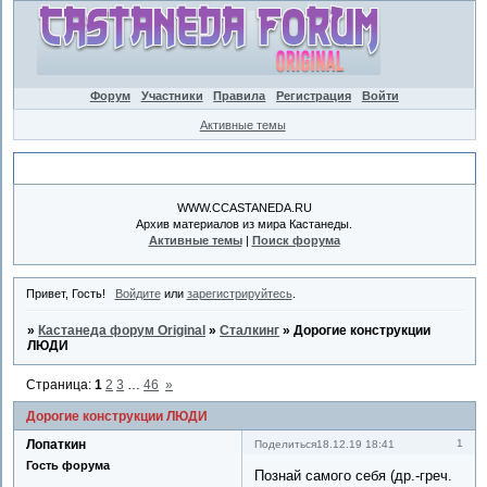
Форум
Участники
Правила
Регистрация
Войти
Активные темы
Объявление
WWW.CCASTANEDA.RU
Архив материалов из мира Кастанеды.
Активные темы
|
Поиск форума
Привет, Гость!
Войдите
или
зарегистрируйтесь
.
»
Кастанеда форум Original
»
Сталкинг
»
Дорогие конструкции
ЛЮДИ
Страница:
1
2
3
…
46
»
Дорогие конструкции ЛЮДИ
Лопаткин
1
Поделиться
18.12.19 18:41
Гость форума
Познай самого себя (др.-греч.