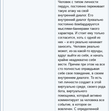
Человек с типом личности
пердун, постоянно переживает
такую атаку на свой
внутренний диалог. Его
внутренний диалог буквально
постоянно бомбардируется
мыслями-баннерами такого
характера. И стоит ему только
согласится, хоть с одной из
них – и его реально начинает
заносить. Человек реально
может, из-за какой-то ерунды,
вдруг выйти из себя, и начать
крайне неадекватно себя
вести. Причем при этом на все
сто полностью оправдывая
себе свое поведение, в своем
внутреннем диалоге. То есть
тип личности создает в этой
виртуально среде, своего рода
бота, виртуального
помощника, который активно
комментирует за человека все
событие, в которое он
вовлечен. С определенной