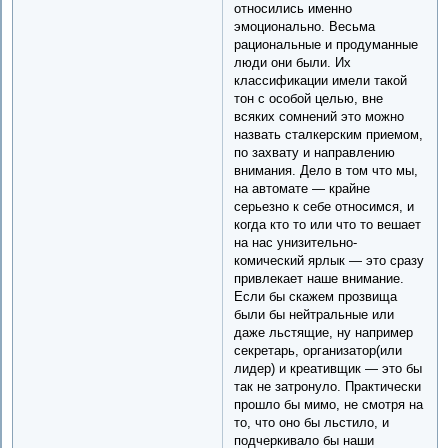
относились именно
эмоционально. Весьма
рациональные и продуманные
люди они были. Их
классификации имели такой
тон с особой целью, вне
всяких сомнений это можно
назвать сталкерским приемом,
по захвату и направлению
внимания. Дело в том что мы,
на автомате — крайне
серьезно к себе относимся, и
когда кто то или что то вешает
на нас унизительно-
комический ярлык — это сразу
привлекает наше внимание.
Если бы скажем прозвища
были бы нейтральные или
даже льстящие, ну например
секретарь, организатор(или
лидер) и креативщик — это бы
так не затронуло. Практически
прошло бы мимо, не смотря на
то, что оно бы льстило, и
подчеркивало бы наши