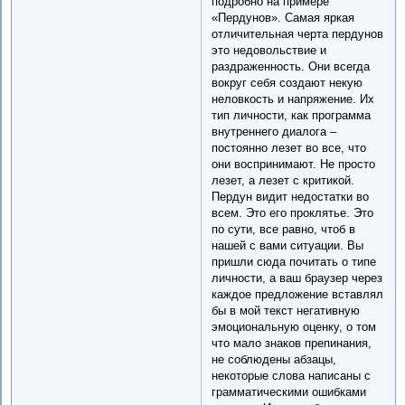
подробно на примере
«Пердунов». Самая яркая
отличительная черта пердунов
это недовольствие и
раздраженность. Они всегда
вокруг себя создают некую
неловкость и напряжение. Их
тип личности, как программа
внутреннего диалога –
постоянно лезет во все, что
они воспринимают. Не просто
лезет, а лезет с критикой.
Пердун видит недостатки во
всем. Это его проклятье. Это
по сути, все равно, чтоб в
нашей с вами ситуации. Вы
пришли сюда почитать о типе
личности, а ваш браузер через
каждое предложение вставлял
бы в мой текст негативную
эмоциональную оценку, о том
что мало знаков препинания,
не соблюдены абзацы,
некоторые слова написаны с
грамматическими ошибками