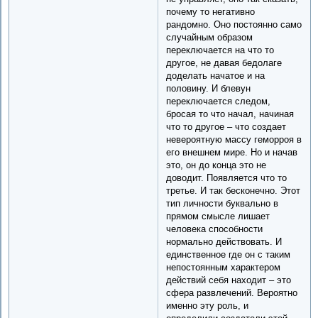
почему то негативно
рандомно. Оно постоянно само
случайным образом
переключается на что то
другое, не давая бедолаге
доделать начатое и на
половину. И блевун
переключается следом,
бросая то что начал, начиная
что то другое – что создает
невероятную массу геморроя в
его внешнем мире. Но и начав
это, он до конца это не
доводит. Появляется что то
третье. И так бесконечно. Этот
тип личности буквально в
прямом смысле лишает
человека способности
нормально действовать. И
единственное где он с таким
непостоянным характером
действий себя находит – это
сфера развлечений. Вероятно
именно эту роль, и