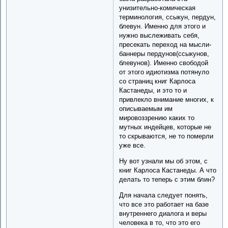
унизительно-комическая
терминология, ссыкун, пердун,
блевун. Именно для этого и
нужно выслеживать себя,
пресекать переход на мысли-
баннеры пердунов(ссыкунов,
блевунов). Именно свободой
от этого идиотизма потянуло
со страниц книг Карлоса
Кастанеды, и это то и
привлекло внимание многих, к
описываемым им
мировоззрению каких то
мутных индейцев, которые не
то скрываются, не то померли
уже все.
Ну вот узнали мы об этом, с
книг Карлоса Кастанеды. А что
делать то теперь с этим блин?
Для начала следует понять,
что все это работает на базе
внутреннего диалога и веры
человека в то, что это его