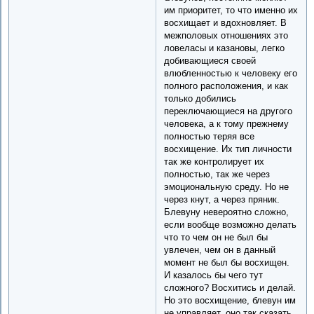
им приоритет, то что именно их
восхищает и вдохновляет. В
межполовых отношениях это
ловеласы и казановы, легко
добивающиеся своей
влюбленностью к человеку его
полного расположения, и как
только добились
переключающиеся на другого
человека, а к тому прежнему
полностью теряя все
восхищение. Их тип личности
так же контролирует их
полностью, так же через
эмоциональную среду. Но не
через кнут, а через пряник.
Блевуну невероятно сложно,
если вообще возможно делать
что то чем он не был бы
увлечен, чем он в данный
момент не был бы восхищен.
И казалось бы чего тут
сложного? Восхитись и делай.
Но это восхищение, блевун им
не управляет, оно так сказать,