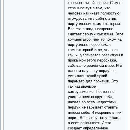
конечно точкой зрения. Самое
страшное тут в том, что
человек начинает полностью
отождествлять себя с этим
виртуальным комментатором.
Все его выпады искренне
считает своими мыслями. Этот
комментатор, чем то похож на
виртуально персонажа в
компьютерной игре, человек
как бы увлекается развитием и
прокачкой этого персонажа,
забывая о реальном мире. И в
данном случае у пердунов,
есть один такой яркий
параметр для прокачки. Это
так называемое
самоуважение. Постоянно
унижая всех вокруг себя,
находя во всем недостатки,
пердун не забывает ставить
плюсы себе. И искренне в них
верит. Всё вокруг он унижает,
а себя возвышает. И это
создает определенное