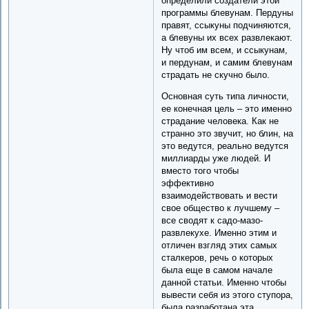
определили создатели этой
программы блевунам. Пердуны
правят, ссыкуны подчиняются,
а блевуны их всех развлекают.
Ну чтоб им всем, и ссыкунам,
и пердунам, и самим блевунам
страдать не скучно было.
Основная суть типа личности,
ее конечная цель – это именно
страдание человека. Как не
странно это звучит, но блин, на
это ведутся, реально ведутся
миллиарды уже людей. И
вместо того чтобы
эффективно
взаимодействовать и вести
свое общество к лучшему –
все сводят к садо-мазо-
развлекухе. Именно этим и
отличен взгляд этих самых
сталкеров, речь о которых
была еще в самом начале
данной статьи. Именно чтобы
вывести себя из этого ступора,
была разработана эта