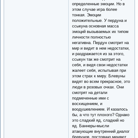
определенные эмоции. Но в
этом случае игра более
тонкая. Эмоции
положительные. У пердуна и
ссыкуна основная масса
эмоций вызываемых их типом
личности полностью
негативна. Пердун смотрит на
мир и видит в нем недостатки,
и раздражается из за этого,
ссыкун так же смотрит на
себя, и видя свои недостатки
жалеет себя, испытывая при
этом страх к миру. Блевуны
видят во всем прекрасное, это
люди в розовых очках. Они
смотрят на детали
подмеченные ими с
восхищением, и
воодушевлением. И казалось
бы, а что тут плохого? Однако
это сладкий яд, сладкий но
яд. Баннеры-мысли
атакующие внутренний диалог
блевунов, постоянно меняют