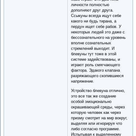
личности полностью
дополняют друг друга.
Ссыкуны всегда ищут себе
какого ни будь тирана, а
пердун ищет себе рабов. У
некоторых людей это даже с
бессознательного на уровень
вполне сознательных
стремлений выходит. И
блевуны тут тоже в этой
системе задействованы, и
играют роль смягчающего
фактора. Эдакого клапана
разряжающего скопившиеся
напряжение.
Устройство блевуна отлично,
это все так же создание
особой эмоционально
окрашивающей среды, через
которую человек как через
призму смотрит на мир вокруг,
выделяя или игнорируя что
либо согласно программе.
Испытывая к выделенному