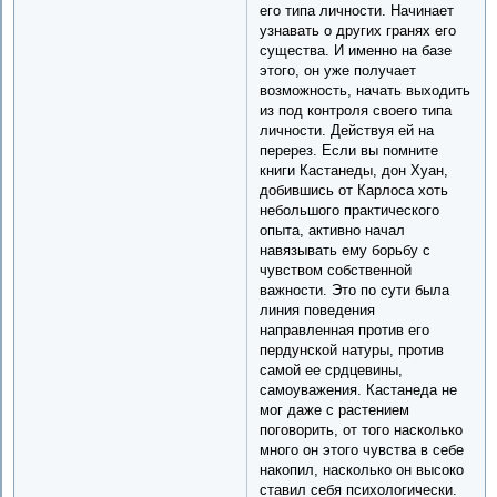
его типа личности. Начинает
узнавать о других гранях его
существа. И именно на базе
этого, он уже получает
возможность, начать выходить
из под контроля своего типа
личности. Действуя ей на
перерез. Если вы помните
книги Кастанеды, дон Хуан,
добившись от Карлоса хоть
небольшого практического
опыта, активно начал
навязывать ему борьбу с
чувством собственной
важности. Это по сути была
линия поведения
направленная против его
пердунской натуры, против
самой ее срдцевины,
самоуважения. Кастанеда не
мог даже с растением
поговорить, от того насколько
много он этого чувства в себе
накопил, насколько он высоко
ставил себя психологически.