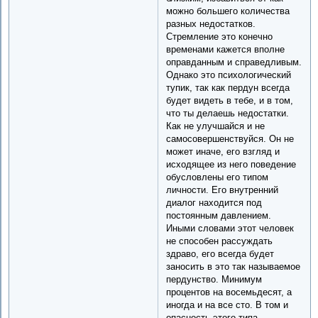
можно большего количества
разных недостатков.
Стремление это конечно
временами кажется вполне
оправданным и справедливым.
Однако это психологический
тупик, так как пердун всегда
будет видеть в тебе, и в том,
что ты делаешь недостатки.
Как не улучшайся и не
самосовершенствуйся. Он не
может иначе, его взгляд и
исходящее из него поведение
обусловлены его типом
личности. Его внутренний
диалог находится под
постоянным давлением.
Иными словами этот человек
не способен рассуждать
здраво, его всегда будет
заносить в это так называемое
пердунство. Минимум
процентов на восемьдесят, а
иногда и на все сто. В том и
опасность этого типа