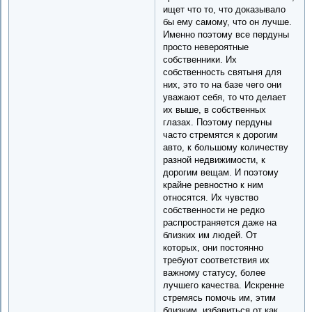
ищет что то, что доказывало
бы ему самому, что он лучше.
Именно поэтому все пердуны
просто невероятные
собственники. Их
собственность святыня для
них, это то на базе чего они
уважают себя, то что делает
их выше, в собственных
глазах. Поэтому пердуны
часто стремятся к дорогим
авто, к большому количеству
разной недвижимости, к
дорогим вещам. И поэтому
крайне ревностно к ним
относятся. Их чувство
собственности не редко
распространяется даже на
близких им людей. От
которых, они постоянно
требуют соответствия их
важному статусу, более
лучшего качества. Искренне
стремясь помочь им, этим
близким, избавиться от как