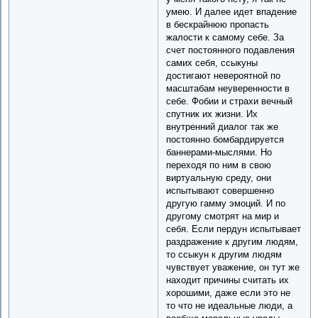
умею. И далее идет впадение
в бескрайнюю пропасть
жалости к самому себе. За
счет постоянного подавления
самих себя, ссыкуны
достигают невероятной по
масштабам неуверенности в
себе. Фобии и страхи вечный
спутник их жизни. Их
внутренний диалог так же
постоянно бомбардируется
баннерами-мыслями. Но
переходя по ним в свою
виртуальную среду, они
испытывают совершенно
другую гамму эмоций. И по
другому смотрят на мир и
себя. Если пердун испытывает
раздражение к другим людям,
то ссыкун к другим людям
чувствует уважение, он тут же
находит причины считать их
хорошими, даже если это не
то что не идеальные люди, а