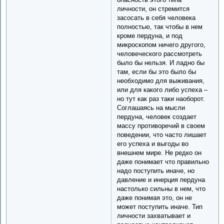
личности, он стремится
засосать в себя человека
полностью, так чтобы в нем
кроме пердуна, и под
микроскопом ничего другого,
человеческого рассмотреть
было бы нельзя. И ладно бы
там, если бы это было бы
необходимо для выживания,
или для какого либо успеха –
но тут как раз таки наоборот.
Соглашаясь на мысли
пердуна, человек создает
массу противоречий в своем
поведении, что часто лишает
его успеха и выгоды во
внешнем мире. Не редко он
даже понимает что правильно
надо поступить иначе, но
давление и инерция пердуна
настолько сильны в нем, что
даже понимая это, он не
может поступить иначе. Тип
личности захватывает и