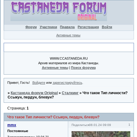
Форум
Участники
Правила
Регистрация
Войти
Активные темы
Объявление
WWW.CCASTANEDA.RU
Архив материалов из мира Кастанеды.
Активные темы
|
Поиск форума
Привет, Гость!
Войдите
или
зарегистрируйтесь
.
»
Кастанеда форум Original
»
Сталкинг
»
Что такое Тип личности?
Ссыкун, пердун, блевун?
Страница:
1
Что такое Тип личности? Ссыкун, пердун, блевун?
mmx
1
Поделиться
08.01.24 09:09
Постоянные
Зарегистрирован
: 10.04.21