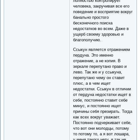
полностью контролирует
человека, закручивая все его
поведение и восприятие вокруг
банально простого
бесконечного поиска
недостатков во всем. Даже в
ущерб своему здоровью и
благополучию.
Ссыкун является отражением
пердуна. Это именно
отражение, а не копия. В
зеркале перепутано право и
лево. Так же и у ссыкуна,
перепутано чему он ставит
плюс, а в чем ищет
недостатки. Ссыкун в отличии
от пердуна недостатки ищет в
себе, постоянно ставит себе
минус, и постоянно ищет
причины себя презирать. Тогда
как всех вокруг уважает.
Постоянно подчеркивает себе,
что вот они молодцы, потому
то потому то, а я вот лошара,
у меня такого нету, я так не