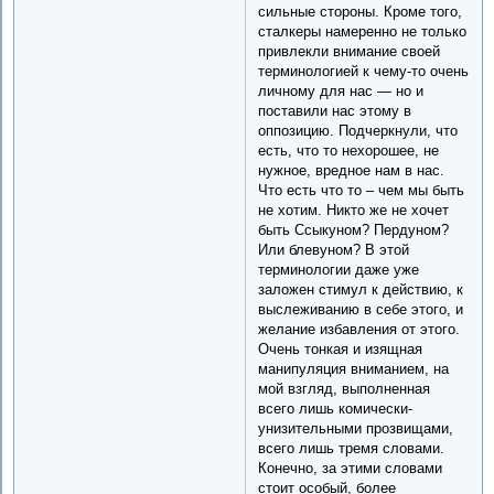
сильные стороны. Кроме того,
сталкеры намеренно не только
привлекли внимание своей
терминологией к чему-то очень
личному для нас — но и
поставили нас этому в
оппозицию. Подчеркнули, что
есть, что то нехорошее, не
нужное, вредное нам в нас.
Что есть что то – чем мы быть
не хотим. Никто же не хочет
быть Ссыкуном? Пердуном?
Или блевуном? В этой
терминологии даже уже
заложен стимул к действию, к
выслеживанию в себе этого, и
желание избавления от этого.
Очень тонкая и изящная
манипуляция вниманием, на
мой взгляд, выполненная
всего лишь комически-
унизительными прозвищами,
всего лишь тремя словами.
Конечно, за этими словами
стоит особый, более