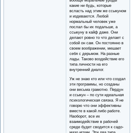
вообще моральные уроды
какие ни будь, которые
всласть над этим же ссыкуном
и издеваются. Любой
нормальный человек уже
послал бы их подальше, а
ссыкуну в кайф даже. Они
делают ровно то что делает с
собой он сам. Он постоянно в
своем воображении, мешает
себя с дерьмом. На разные
лады. Таково воздействие его
типа личности на его
внутренний диалог.
Уж не знаю кто или что создал
эти программы, но созданы
они весьма грамотно. Пердун
и ссыкун – по сути идеальная
психологическая связка. Я не
говорю что они эффективны
вместе в какой либо работе.
Наоборот, все их
взаимодействие в рабочей
среде будет сводится к садо-
мазо играм. Эти два типа