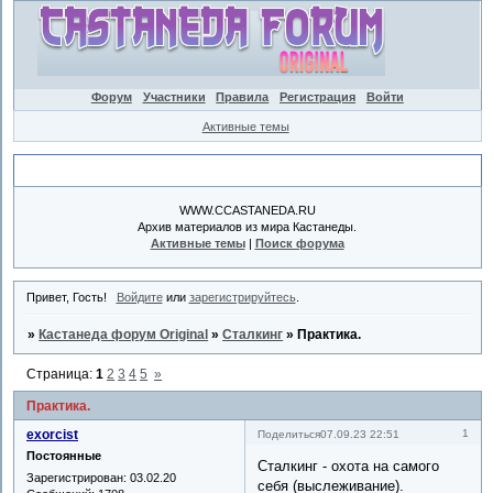
Форум
Участники
Правила
Регистрация
Войти
Активные темы
Объявление
WWW.CCASTANEDA.RU
Архив материалов из мира Кастанеды.
Активные темы
|
Поиск форума
Привет, Гость!
Войдите
или
зарегистрируйтесь
.
»
Кастанеда форум Original
»
Сталкинг
»
Практика.
Страница:
1
2
3
4
5
»
Практика.
exorcist
1
Поделиться
07.09.23 22:51
Постоянные
Сталкинг - охота на самого
Зарегистрирован
: 03.02.20
себя (выслеживание).