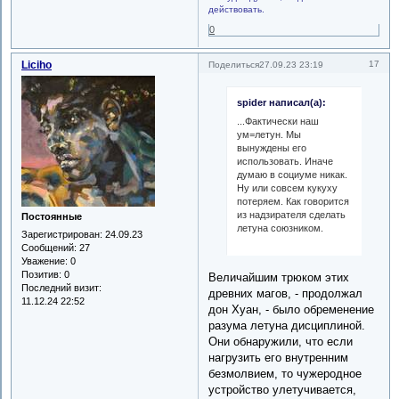
действовать.
0
Liciho
17
Поделиться
27.09.23 23:19
spider написал(а):
...Фактически наш
ум=летун. Мы
вынуждены его
использовать. Иначе
думаю в социуме никак.
Ну или совсем кукуху
потеряем. Как говорится
из надзирателя сделать
Постоянные
летуна союзником.
Зарегистрирован
: 24.09.23
Сообщений:
27
Уважение:
0
Позитив:
0
Величайшим трюком этих
Последний визит:
древних магов, - продолжал
11.12.24 22:52
дон Хуан, - было обременение
разума летуна дисциплиной.
Они обнаружили, что если
нагрузить его внутренним
безмолвием, то чужеродное
устройство улетучивается,