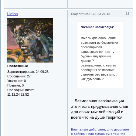
Liciho
12
Поделиться
27.09.23 21:48
dreamer написал(а):
...
мысль для сообщения
возникает из безмолвия
проговаривая
записываю ее , где тут
бурный внутренний
диалог ?
разговариваю с кем то
Постоянные
вообще из безмолвия
Зарегистрирован
: 24.09.23
сталкинг это весь мир ,
Сообщений:
27
как думаешь ?
Уважение:
0
Позитив:
0
Последний визит:
11.12.24 22:52
Безмолвная вербализация
это и есть придумывание слов
для своих мыслей эмоций и
всего что на душе творится.
Воин живет действием, а не думанием
о действии или думанием о том, что