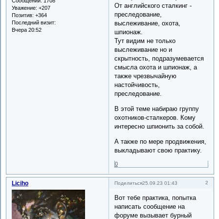
Сообщений:
1708
От английского сталкинг -
Уважение:
+207
преследование,
Позитив:
+364
Последний визит:
выслеживание, охота,
Вчера 20:52
шпионаж.
Тут видим не только
выслеживание но и
скрытность, подразумевается
смысла охота и шпионаж, а
также чрезвычайную
настойчивость,
преследование.
В этой теме набираю группу
охотников-сталкеров. Кому
интересно шпионить за собой.
А также по мере продвижения,
выкладывают свою практику.
0
Liciho
2
Поделиться
25.09.23 01:43
Вот тебе практика, попытка
написать сообщение на
форуме вызывает бурный