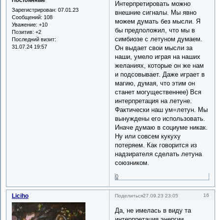
Постоянные
Интерпретировать можно
Зарегистрирован
: 07.01.23
внешние сигналы. Мы явно
Сообщений:
108
можем думать без мысли. Я
Уважение:
+10
бы предположил, что мы в
Позитив:
+2
симбиозе с летуном думаем.
Последний визит:
31.07.24 19:57
Он выдает свои мысли за
наши, умело играя на наших
желаниях, которые он же нам
и подсовывает. Даже играет в
магию, думая, что этим он
станет могущественнее) Вся
интерпретация на летуне.
Фактически наш ум=летун. Мы
вынуждены его использовать.
Иначе думаю в социуме никак.
Ну или совсем кукуху
потеряем. Как говорится из
надзирателя сделать летуна
союзником.
0
Liciho
16
Поделиться
27.09.23 23:05
Да, не имелась в виду та
интерпретация энергии