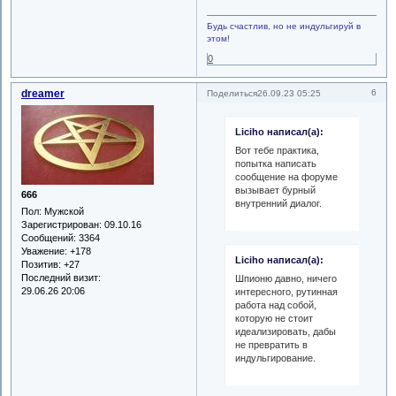
Будь счастлив, но не индульгируй в
этом!
0
dreamer
6
Поделиться
26.09.23 05:25
Liciho написал(а):
Вот тебе практика,
попытка написать
сообщение на форуме
вызывает бурный
666
внутренний диалог.
Пол:
Мужской
Зарегистрирован
: 09.10.16
Сообщений:
3364
Уважение:
+178
Liciho написал(а):
Позитив:
+27
Последний визит:
Шпионю давно, ничего
29.06.26 20:06
интересного, рутинная
работа над собой,
которую не стоит
идеализировать, дабы
не превратить в
индульгирование.