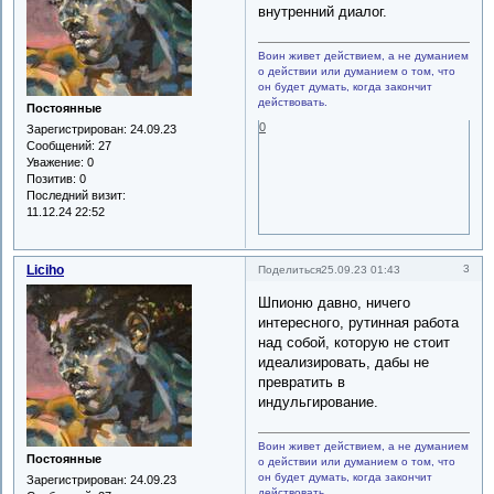
внутренний диалог.
Воин живет действием, а не думанием
о действии или думанием о том, что
он будет думать, когда закончит
действовать.
Постоянные
0
Зарегистрирован
: 24.09.23
Сообщений:
27
Уважение:
0
Позитив:
0
Последний визит:
11.12.24 22:52
Liciho
3
Поделиться
25.09.23 01:43
Шпионю давно, ничего
интересного, рутинная работа
над собой, которую не стоит
идеализировать, дабы не
превратить в
индульгирование.
Воин живет действием, а не думанием
Постоянные
о действии или думанием о том, что
он будет думать, когда закончит
Зарегистрирован
: 24.09.23
действовать.