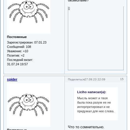
безмолвие?
0
Постоянные
Зарегистрирован
: 07.01.23
Сообщений:
108
Уважение:
+10
Позитив:
+2
Последний визит:
31.07.24 19:57
spider
15
Поделиться
27.09.23 22:09
Liciho написал(а):
Мысль может и твоя
была пока разум ее не
интерпретировал и не
придумал для нее слова.
Что то сомнительно.