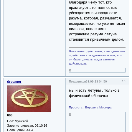
благодаря чему тот, кто
практикует это, полностью
убеждается в инородности
разума, которая, разумеется,
возвращается, но уже не такая
сильная, после чего
устранение разума летуна
становится привычным делом.
Воин живет действием, а не думанием
о действии или думанием о том, что
он будет думать, когда закончит
действовать.
0
dreamer
18
Поделиться
28.09.23 04:50
мы и есть летуны , только в
физической оболочке
Простота , Вершина Мастера.
0
666
Пол:
Мужской
Зарегистрирован
: 09.10.16
Сообщений:
3364