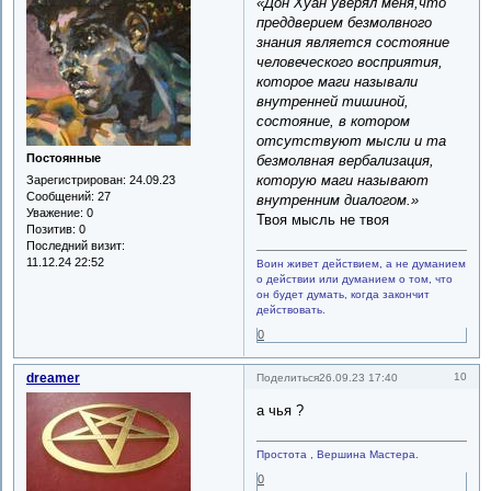
«Дон Хуан уверял меня,что
преддверием безмолвного
знания является состояние
человеческого восприятия,
которое маги называли
внутренней тишиной,
состояние, в котором
отсутствуют мысли и та
Постоянные
безмолвная вербализация,
которую маги называют
Зарегистрирован
: 24.09.23
Сообщений:
27
внутренним диалогом.»
Уважение:
0
Твоя мысль не твоя
Позитив:
0
Последний визит:
11.12.24 22:52
Воин живет действием, а не думанием
о действии или думанием о том, что
он будет думать, когда закончит
действовать.
0
dreamer
10
Поделиться
26.09.23 17:40
а чья ?
Простота , Вершина Мастера.
0