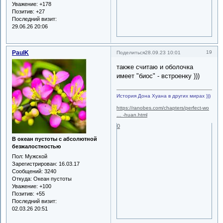
Уважение:
+178
Позитив:
+27
Последний визит:
29.06.26 20:06
PaulK
19
Поделиться
28.09.23 10:01
также считаю и оболочка
имеет "биос" - встроенку )))
История Дона Хуана в других мирах )))
https://ranobes.com/chapters/perfect-wo
… -huan.html
0
В океан пустоты с абсолютной
безжалостностью
Пол:
Мужской
Зарегистрирован
: 16.03.17
Сообщений:
3240
Откуда:
Океан пустоты
Уважение:
+100
Позитив:
+55
Последний визит:
02.03.26 20:51