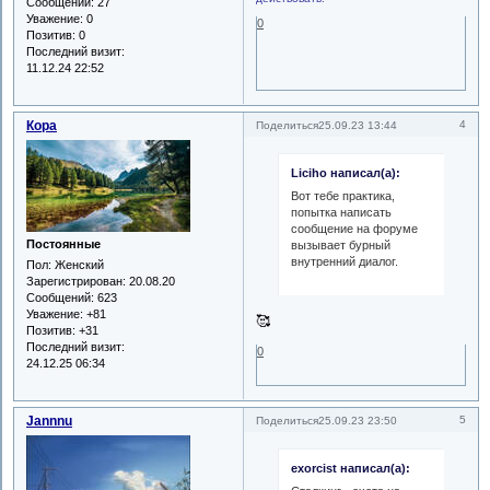
Сообщений:
27
Уважение:
0
0
Позитив:
0
Последний визит:
11.12.24 22:52
Кора
4
Поделиться
25.09.23 13:44
Liciho написал(а):
Вот тебе практика,
попытка написать
сообщение на форуме
Постоянные
вызывает бурный
внутренний диалог.
Пол:
Женский
Зарегистрирован
: 20.08.20
Сообщений:
623
Уважение:
+81
🥰
Позитив:
+31
Последний визит:
0
24.12.25 06:34
Jannnu
5
Поделиться
25.09.23 23:50
exorcist написал(а):