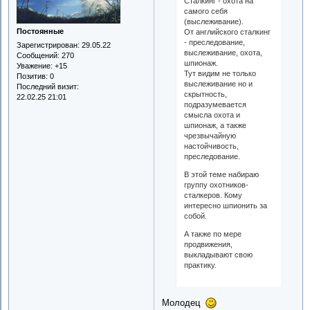
Сталкинг - охота на
самого себя
(выслеживание).
Постоянные
От английского сталкинг
- преследование,
Зарегистрирован
: 29.05.22
выслеживание, охота,
Сообщений:
270
шпионаж.
Уважение:
+15
Тут видим не только
Позитив:
0
выслеживание но и
Последний визит:
скрытность,
22.02.25 21:01
подразумевается
смысла охота и
шпионаж, а также
чрезвычайную
настойчивость,
преследование.
В этой теме набираю
группу охотников-
сталкеров. Кому
интересно шпионить за
собой.
А также по мере
продвижения,
выкладывают свою
практику.
Молодец