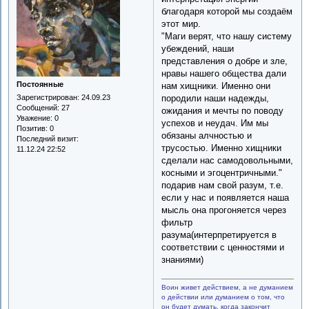
благодаря которой мы создаём
этот мир.
"Маги верят, что нашу систему
убеждений, наши
представления о добре и зле,
нравы нашего общества дали
Постоянные
нам хищники. Именно они
породили наши надежды,
Зарегистрирован
: 24.09.23
Сообщений:
27
ожидания и мечты по поводу
Уважение:
0
успехов и неудач. Им мы
Позитив:
0
обязаны алчностью и
Последний визит:
трусостью. Именно хищники
11.12.24 22:52
сделали нас самодовольными,
косными и эгоцентричными."
подарив нам свой разум, т.е.
если у нас и появляется наша
мысль она прогоняется через
фильтр
разума(интерпретируется в
соответствии с ценностями и
знаниями)
Воин живет действием, а не думанием
о действии или думанием о том, что
он будет думать, когда закончит