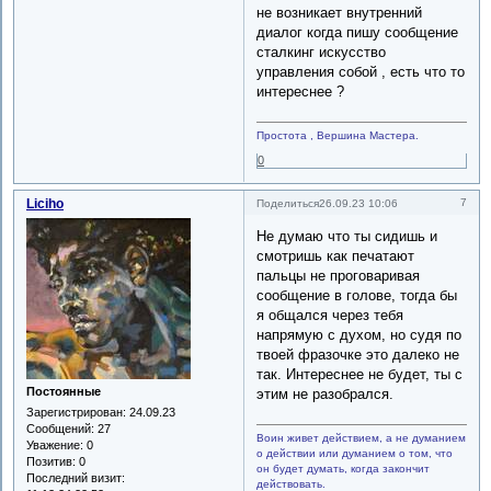
не возникает внутренний
диалог когда пишу сообщение
сталкинг искусство
управления собой , есть что то
интереснее ?
Простота , Вершина Мастера.
0
Liciho
7
Поделиться
26.09.23 10:06
Не думаю что ты сидишь и
смотришь как печатают
пальцы не проговаривая
сообщение в голове, тогда бы
я общался через тебя
напрямую с духом, но судя по
твоей фразочке это далеко не
так. Интереснее не будет, ты с
Постоянные
этим не разобрался.
Зарегистрирован
: 24.09.23
Сообщений:
27
Воин живет действием, а не думанием
Уважение:
0
о действии или думанием о том, что
Позитив:
0
он будет думать, когда закончит
Последний визит:
действовать.