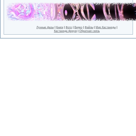
Лунные фазы
|
Книги
|
Фото
|
Видео
|
Файлы
|
Мир Кастанеды
|
Кастанеда форум
|
Обратная связь