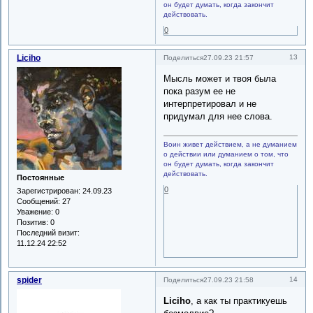
он будет думать, когда закончит
действовать.
0
Liciho
13
Поделиться
27.09.23 21:57
Мысль может и твоя была
пока разум ее не
интерпретировал и не
придумал для нее слова.
Воин живет действием, а не думанием
о действии или думанием о том, что
он будет думать, когда закончит
действовать.
Постоянные
0
Зарегистрирован
: 24.09.23
Сообщений:
27
Уважение:
0
Позитив:
0
Последний визит:
11.12.24 22:52
spider
14
Поделиться
27.09.23 21:58
Liciho
, а как ты практикуешь