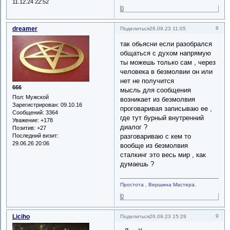
11.12.24 22:52
0
dreamer
8
Поделиться
26.09.23 11:05
так обьясни если разобрался
общаться с духом напрямую
ты можешь только сам , через
человека в безмолвии он или
нет не получится
666
мысль для сообщения
Пол:
Мужской
возникает из безмолвия
Зарегистрирован
: 09.10.16
проговаривая записываю ее ,
Сообщений:
3364
где тут бурный внутренний
Уважение:
+178
диалог ?
Позитив:
+27
разговариваю с кем то
Последний визит:
29.06.26 20:06
вообще из безмолвия
сталкинг это весь мир , как
думаешь ?
Простота , Вершина Мастера.
0
Liciho
9
Поделиться
26.09.23 15:29