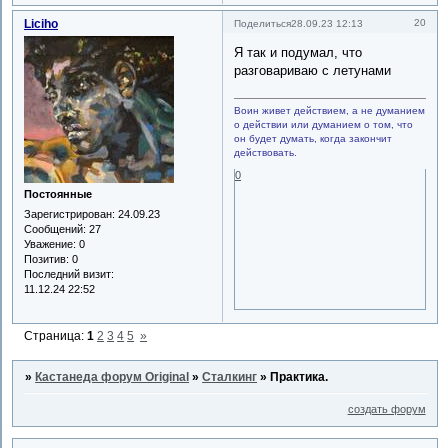
Liciho
20
Поделиться
28.09.23 12:13
Я так и подумал, что
разговариваю с летунами
Воин живет действием, а не думанием
о действии или думанием о том, что
он будет думать, когда закончит
действовать.
0
Постоянные
Зарегистрирован
: 24.09.23
Сообщений:
27
Уважение:
0
Позитив:
0
Последний визит:
11.12.24 22:52
Страница:
1
2
3
4
5
»
»
Кастанеда форум Original
»
Сталкинг
»
Практика.
создать форум