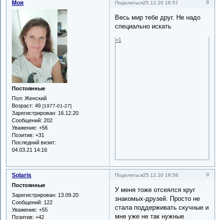
Моя
8
Поделиться
25.12.20 16:57
Весь мир тебе друг. Не надо
специально искать
+1
Постоянные
Пол:
Женский
Возраст:
49
[1977-01-27]
Зарегистрирован
: 16.12.20
Сообщений:
202
Уважение:
+56
Позитив:
+31
Последний визит:
04.03.21 14:16
Solaris
9
Поделиться
25.12.20 18:58
Постоянные
У меня тоже отсеялся круг
Зарегистрирован
: 13.09.20
знакомых-друзей. Просто не
Сообщений:
122
стала поддерживать скучные и
Уважение:
+55
мне уже не так нужные
Позитив:
+42