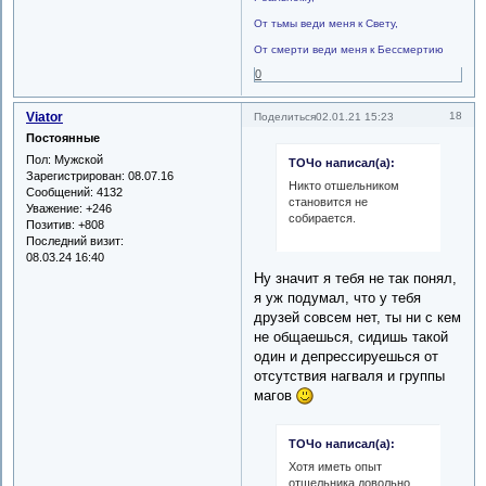
От тьмы веди меня к Свету,
От смерти веди меня к Бессмертию
0
Viator
18
Поделиться
02.01.21 15:23
Постоянные
Пол:
Мужской
ТОЧо написал(а):
Зарегистрирован
: 08.07.16
Никто отшельником
Сообщений:
4132
становится не
Уважение:
+246
собирается.
Позитив:
+808
Последний визит:
08.03.24 16:40
Ну значит я тебя не так понял,
я уж подумал, что у тебя
друзей совсем нет, ты ни с кем
не общаешься, сидишь такой
один и депрессируешься от
отсутствия нагваля и группы
магов
ТОЧо написал(а):
Хотя иметь опыт
отшельника довольно