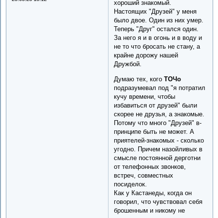
хороший знакомый.
Настоящих "Друзей" у меня
было двое. Один из них умер.
Теперь "Друг" остался один.
За него я и в огонь и в воду и
не то что бросать не стану, а
крайне дорожу нашей
Дружбой.
Думаю тех, кого
ТОЧо
подразумевал под "я потратил
кучу времени, чтобы
избавиться от друзей" были
скорее не друзья, а знакомые.
Потому что много "Друзей" в-
принципе быть не может. А
приятелей-знакомых - сколько
угодно. Причем назойливых в
смысле постоянной дерготни
от телефонных звонков,
встреч, совместных
посиделок.
Как у Кастанеды, когда он
говорил, что чувствовал себя
брошенным и никому не