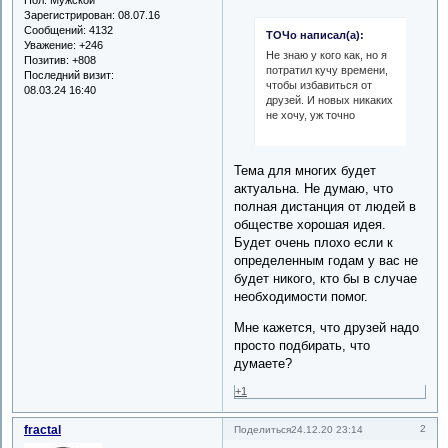
Зарегистрирован
: 08.07.16
Сообщений:
4132
ТОЧо написал(а):
Уважение:
+246
Не знаю у кого как, но я
Позитив:
+808
потратил кучу времени,
Последний визит:
чтобы избавиться от
08.03.24 16:40
друзей. И новых никаких
не хочу, уж точно
Тема для многих будет
актуальна. Не думаю, что
полная дистанция от людей в
обществе хорошая идея.
Будет очень плохо если к
определенным годам у вас не
будет никого, кто бы в случае
необходимости помог.
Мне кажется, что друзей надо
просто подбирать, что
думаете?
+1
fractal
2
Поделиться
24.12.20 23:14