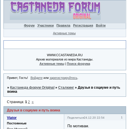
Форум
Участники
Правила
Регистрация
Войти
Активные темы
Объявление
WWW.CCASTANEDA.RU
Архив материалов из мира Кастанеды.
Активные темы
|
Поиск форума
Привет, Гость!
Войдите
или
зарегистрируйтесь
.
»
Кастанеда форум Original
»
Сталкинг
»
Друзья в социуме и путь
воина
Страница:
1
2
»
Друзья в социуме и путь воина
Viator
1
Поделиться
24.12.20 22:54
Постоянные
По мотивам.
Пол:
Мужской