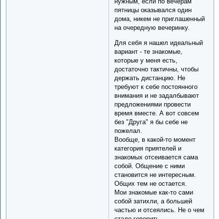
нужным, если по вечерам
пятницы оказывался один
дома, никем не приглашенный
на очередную вечеринку.
Для себя я нашел идеальный
вариант - те знакомые,
которые у меня есть,
достаточно тактичны, чтобы
держать дистанцию. Не
требуют к себе постоянного
внимания и не задалбывают
предложениями провести
время вместе. А вот совсем
без "Друга" я бы себе не
пожелал.
Вообще, в какой-то момент
категория приятелей и
знакомых отсеивается сама
собой. Общение с ними
становится не интересным.
Общих тем не остается.
Мои знакомые как-то сами
собой затихли, а большей
частью и отсеялись. Не о чем
стало говорить.