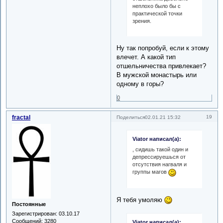
неплохо было бы с
практической точки
зрения.
Ну так попробуй, если к этому
влечет. А какой тип
отшельничества привлекает?
В мужской монастырь или
одному в горы?
0
fractal
19
Поделиться
02.01.21 15:32
Viator написал(а):
, сидишь такой один и
депрессируешься от
отсутствия нагваля и
группы магов
Я тебя умоляю
Постоянные
Зарегистрирован
: 03.10.17
Сообщений:
3280
Viator написал(а):