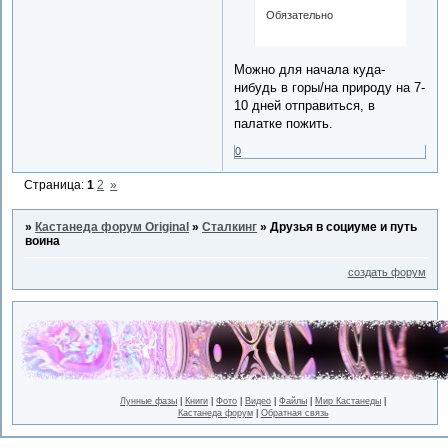
Обязательно
Можно для начала куда-
нибудь в горы/на природу на 7-
10 дней отправиться, в
палатке пожить.
0
Страница:
1
2
»
»
Кастанеда форум Original
»
Сталкинг
»
Друзья в социуме и путь
воина
создать форум
Лунные фазы
|
Книги
|
Фото
|
Видео
|
Файлы
|
Мир Кастанеды
|
Кастанеда форум
|
Обратная связь