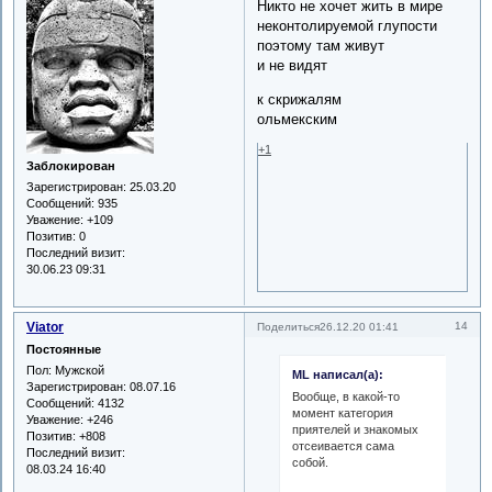
Никто не хочет жить в мире
неконтолируемой глупости
поэтому там живут
и не видят
к скрижалям
ольмекским
+1
Заблокирован
Зарегистрирован
: 25.03.20
Сообщений:
935
Уважение:
+109
Позитив:
0
Последний визит:
30.06.23 09:31
Viator
14
Поделиться
26.12.20 01:41
Постоянные
Пол:
Мужской
ML написал(а):
Зарегистрирован
: 08.07.16
Вообще, в какой-то
Сообщений:
4132
момент категория
Уважение:
+246
приятелей и знакомых
Позитив:
+808
отсеивается сама
Последний визит:
собой.
08.03.24 16:40