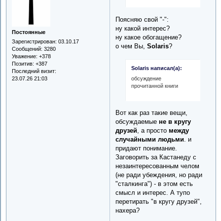
Поясняю свой "-":
ну какой интерес?
Постоянные
ну какое обогащение?
Зарегистрирован
: 03.10.17
о чем Вы,
Solaris
?
Сообщений:
3280
Уважение:
+378
Позитив:
+387
Solaris написал(а):
Последний визит:
обсуждение
23.07.26 21:03
прочитанной книги
Вот как раз такие вещи,
обсуждаемые
не в кругу
друзей
, а просто
между
случайными людьми
. и
придают понимание.
Заговорить за Кастанеду с
незаинтересованным челом
(не ради убеждения, но ради
"сталкинга") - в этом есть
смысл и интерес. А тупо
перетирать "в кругу друзей",
нахера?