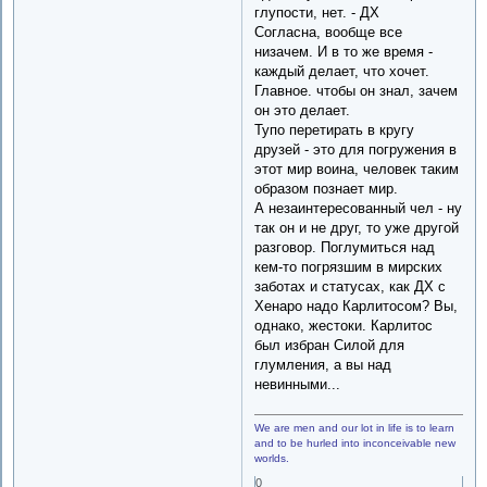
глупости, нет. - ДХ
Согласна, вообще все
низачем. И в то же время -
каждый делает, что хочет.
Главное. чтобы он знал, зачем
он это делает.
Тупо перетирать в кругу
друзей - это для погружения в
этот мир воина, человек таким
образом познает мир.
А незаинтересованный чел - ну
так он и не друг, то уже другой
разговор. Поглумиться над
кем-то погрязшим в мирских
заботах и статусах, как ДХ с
Хенаро надо Карлитосом? Вы,
однако, жестоки. Карлитос
был избран Силой для
глумления, а вы над
невинными...
We are men and our lot in life is to learn
and to be hurled into inconceivable new
worlds.
0