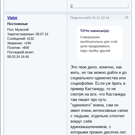
0
Viator
16
Поделиться
01.01.21 22:14
Постоянные
Пол:
Мужской
ТОЧо написал(а):
Зарегистрирован
: 08.07.16
Совершенно
Сообщений:
4132
необязательно для этой
Уважение:
+246
цели придерживать
Позитив:
+808
пару-тройку друзей
Последний визит:
08.03.24 16:40
Это твое дело, конечно, как
жить, но так можно дойти и до
социального одиночества или
социофобии. Если уж брать в
пример Кастанеду, то не
смотря на все, что Кастанеда
там пишет про путь
"одинокого" воина, сам он
имел очень интенсивные связи
с людьми, отдельно сплотил
вокруг себя
единомышленников, с
которыми прожил десятки лет.