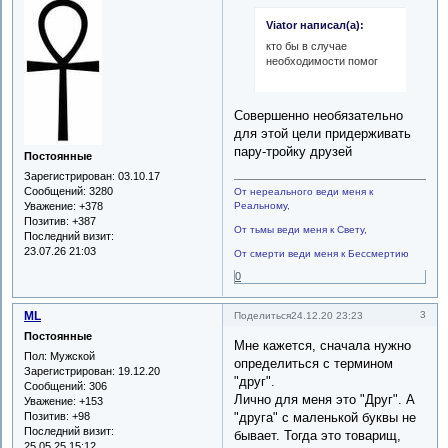
Viator написал(а):
кто бы в случае
необходимости помог
Совершенно необязательно
для этой цели придерживать
пару-тройку друзей
Постоянные
Зарегистрирован
: 03.10.17
Сообщений:
3280
От нереального веди меня к
Уважение:
+378
Реальному,
Позитив:
+387
От тьмы веди меня к Свету,
Последний визит:
23.07.26 21:03
От смерти веди меня к Бессмертию
0
ML
3
Поделиться
24.12.20 23:23
Постоянные
Мне кажется, сначала нужно
Пол:
Мужской
определиться с термином
Зарегистрирован
: 19.12.20
"друг".
Сообщений:
306
Лично для меня это "Друг". А
Уважение:
+153
Позитив:
+98
"другa" с маленькой буквы не
Последний визит:
бывает. Тогда это товарищ,
25.05.25 15:12