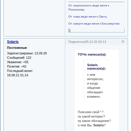
От нереального веди меня к
Реальному,
От тьмы веди меня к Свету,
От смерти веди меня к Бессмертию
0
Solaris
11
Поделиться
25.12.20 20:13
Постоянные
Зарегистрирован
: 13.09.20
ТОЧо написал(а):
Сообщений:
122
Уважение:
+55
Solaris
Позитив:
+42
написал(а):
Последний визит:
с кем
18.08.21 01:14
интересно,
и когда
общение
обогащает
взаимно.
Поясняю свой "-":
ну какой интерес?
ну какое обогащение?
о чем Вы,
Solaris
?