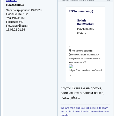
Постоянные
Зарегистрирован
: 13.09.20
ТОЧо написал(а):
Сообщений:
122
Уважение:
+55
Solaris
Позитив:
+42
написал(а):
Последний визит:
Научившись
18.08.21 01:14
видеть
+
Я не умею видеть
(только лишь вспышки
видения, и то мне может
так кажется?
)
Круто! Если вы не против,
расскажите о вашем опыте,
пожалуйста.
We are men and our lot in life is to learn
and to be hurled into inconceivable new
worlds.