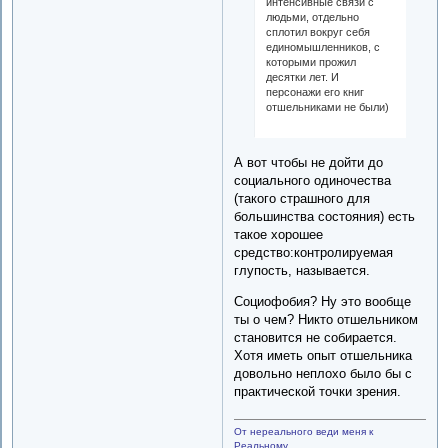
интенсивные связи с
людьми, отдельно
сплотил вокруг себя
единомышленников, с
которыми прожил
десятки лет. И
персонажи его книг
отшельниками не были)
А вот чтобы не дойти до
социального одиночества
(такого страшного для
большинства состояния) есть
такое хорошее
средство:контролируемая
глупость, называется.
Социофобия? Ну это вообще
ты о чем? Никто отшельником
становится не собирается.
Хотя иметь опыт отшельника
довольно неплохо было бы с
практической точки зрения.
От нереального веди меня к
Реальному,