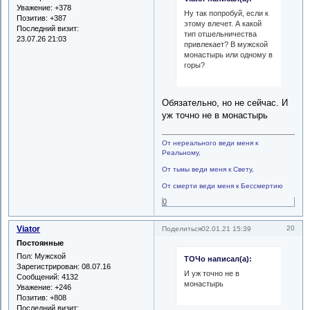
Уважение:
+378
Ну так попробуй, если к
Позитив:
+387
этому влечет. А какой
Последний визит:
тип отшельничества
23.07.26 21:03
привлекает? В мужской
монастырь или одному в
горы?
Обязательно, но не сейчас. И
уж точно не в монастырь
От нереального веди меня к
Реальному,
От тьмы веди меня к Свету,
От смерти веди меня к Бессмертию
0
Viator
20
Поделиться
02.01.21 15:39
Постоянные
Пол:
Мужской
ТОЧо написал(а):
Зарегистрирован
: 08.07.16
И уж точно не в
Сообщений:
4132
монастырь
Уважение:
+246
Позитив:
+808
Последний визит: