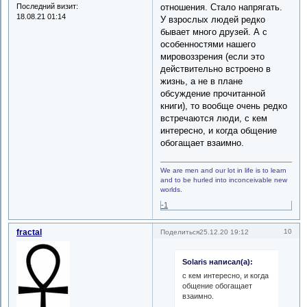
Последний визит:
отношения. Стало напрягать.
18.08.21 01:14
У взрослых людей редко
бывает много друзей. А с
особенностями нашего
мировоззрения (если это
действительно встроено в
жизнь, а не в плане
обсуждение прочитанной
книги), то вообще очень редко
встречаются люди, с кем
интересно, и когда общение
обогащает взаимно.
We are men and our lot in life is to learn
and to be hurled into inconceivable new
worlds.
-1
fractal
10
Поделиться
25.12.20 19:12
Solaris написал(а):
с кем интересно, и когда
общение обогащает
взаимно.