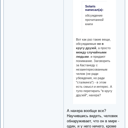
Solaris
написал(а):
обсуждение
прочитанной
книги
Вот как раз такие вещи,
обсуждаемые
не в
кругу друзей
, а просто
между случайными
людьми
. и придают
понимание. Заговорить
за Кастанеду с
незаинтересованным
челом (не ради
убеждения, но ради
"сталкинга") - в этом
есть смысл и интерес. А
тупо перетирать "в кругу
друзей", нахера?
А нахера вообще все?
Научившись видеть, человек
обнаруживает, что он в мире -
один, и у него ничего, кроме