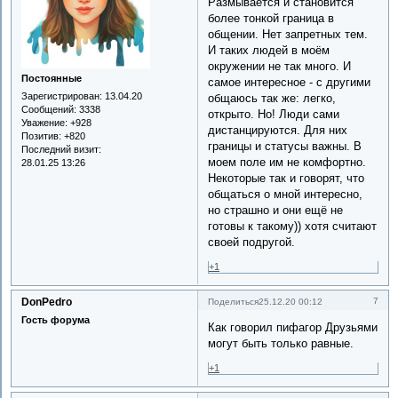
Размывается и становится
более тонкой граница в
общении. Нет запретных тем.
И таких людей в моём
окружении не так много. И
Постоянные
самое интересное - с другими
Зарегистрирован
: 13.04.20
общаюсь так же: легко,
Сообщений:
3338
открыто. Но! Люди сами
Уважение:
+928
дистанцируются. Для них
Позитив:
+820
границы и статусы важны. В
Последний визит:
моем поле им не комфортно.
28.01.25 13:26
Некоторые так и говорят, что
общаться о мной интересно,
но страшно и они ещё не
готовы к такому)) хотя считают
своей подругой.
+1
DonPedro
7
Поделиться
25.12.20 00:12
Гость форума
Как говорил пифагор Друзьями
могут быть только равные.
+1