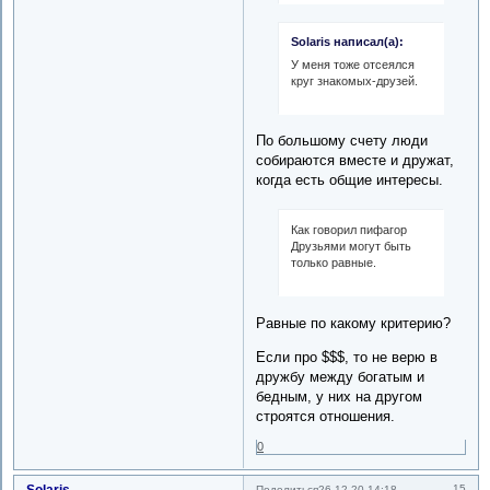
Solaris написал(а):
У меня тоже отсеялся
круг знакомых-друзей.
По большому счету люди
собираются вместе и дружат,
когда есть общие интересы.
Как говорил пифагор
Друзьями могут быть
только равные.
Равные по какому критерию?
Если про $$$, то не верю в
дружбу между богатым и
бедным, у них на другом
строятся отношения.
0
Solaris
15
Поделиться
26.12.20 14:18