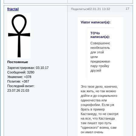
fractal
17
Поделиться
02.01.21 13:32
Viator написал(а):
ТОЧо
написал(а):
Совершенно
необязательно
для этой
цели
придерживать
Постоянные
пару-тройку
Зарегистрирован
: 03.10.17
друзей
Сообщений:
3280
Уважение:
+378
Позитив:
+387
Последний визит:
Это твое дело, конечно,
23.07.26 21:03
как жить, но так можно
дойти и до социального
одиночества или
социофобии. Если уж
брать в пример
Кастанеду, то не смотря
на все, что Кастанеда
там пишет про путь
"одинокого" воина, сам
он имел очень