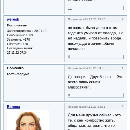
+1
weresk
4
Поделиться
24.12.20 23:30
Постоянные
не знамо, было дело в этом
Зарегистрирован
: 20.01.19
годе что умирал от холода, не
Сообщений:
1363
ел недели, и позвонить вроде
Уважение:
+170
никому..да и зачем...было
Позитив:
+420
Последний визит:
печально..
27.11.22 07:34
0
DonPedro
5
Поделиться
24.12.20 23:30
Гость форума
Дх говорил "Дружбы нет . Это
всего лишь обмен
близостями".
0
Велена
6
Поделиться
24.12.20 23:31
Для меня друзья сейчас - это
те, с кем комфортно жить,
общаться, затевать что-то.