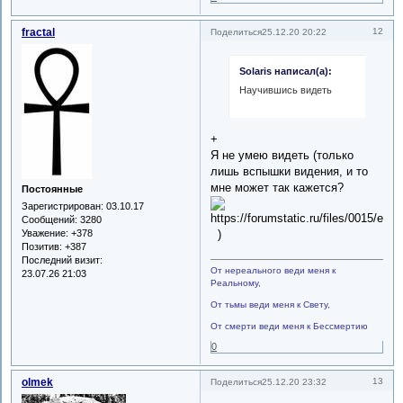
fractal
12
Поделиться
25.12.20 20:22
Solaris написал(а):
Научившись видеть
+
Я не умею видеть (только
лишь вспышки видения, и то
мне может так кажется?
Постоянные
Зарегистрирован
: 03.10.17
Сообщений:
3280
)
Уважение:
+378
Позитив:
+387
Последний визит:
От нереального веди меня к
23.07.26 21:03
Реальному,
От тьмы веди меня к Свету,
От смерти веди меня к Бессмертию
0
olmek
13
Поделиться
25.12.20 23:32