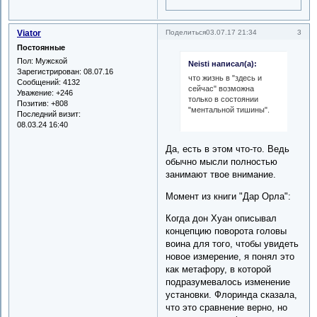
Viator
3
Поделиться
03.07.17 21:34
Постоянные
Пол:
Мужской
Neisti написал(а):
Зарегистрирован
: 08.07.16
что жизнь в "здесь и
Сообщений:
4132
сейчас" возможна
Уважение:
+246
только в состоянии
Позитив:
+808
"ментальной тишины".
Последний визит:
08.03.24 16:40
Да, есть в этом что-то. Ведь
обычно мысли полностью
занимают твое внимание.
Момент из книги "Дар Орла":
Когда дон Хуан описывал
концепцию поворота головы
воина для того, чтобы увидеть
новое измерение, я понял это
как метафору, в которой
подразумевалось изменение
установки. Флоринда сказала,
что это сравнение верно, но