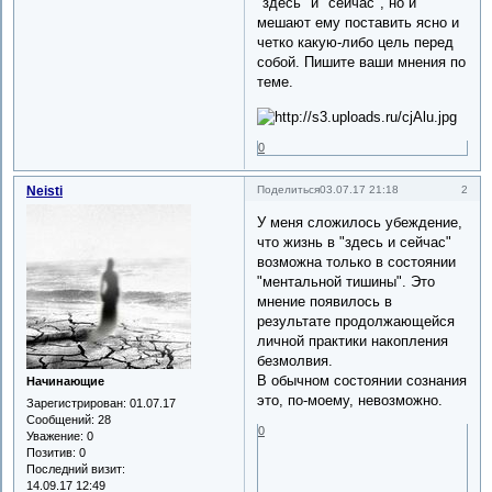
"здесь" и "сейчас", но и
мешают ему поставить ясно и
четко какую-либо цель перед
собой. Пишите ваши мнения по
теме.
0
Neisti
2
Поделиться
03.07.17 21:18
У меня сложилось убеждение,
что жизнь в "здесь и сейчас"
возможна только в состоянии
"ментальной тишины". Это
мнение появилось в
результате продолжающейся
личной практики накопления
безмолвия.
В обычном состоянии сознания
Начинающие
это, по-моему, невозможно.
Зарегистрирован
: 01.07.17
Сообщений:
28
0
Уважение:
0
Позитив:
0
Последний визит:
14.09.17 12:49