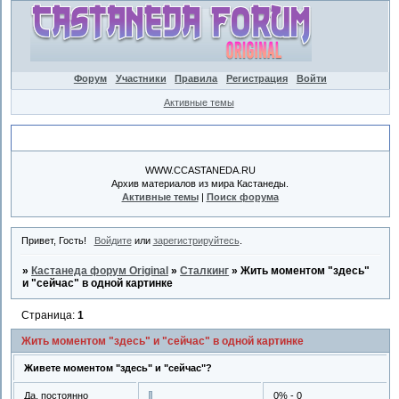
Форум
Участники
Правила
Регистрация
Войти
Активные темы
Объявление
WWW.CCASTANEDA.RU
Архив материалов из мира Кастанеды.
Активные темы
|
Поиск форума
Привет, Гость!
Войдите
или
зарегистрируйтесь
.
»
Кастанеда форум Original
»
Сталкинг
»
Жить моментом "здесь"
и "сейчас" в одной картинке
Страница:
1
Жить моментом "здесь" и "сейчас" в одной картинке
Живете моментом "здесь" и "сейчас"?
Да, постоянно
0% - 0