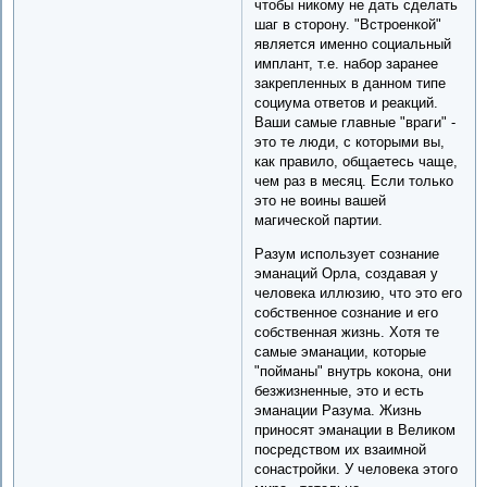
чтобы никому не дать сделать
шаг в сторону. "Встроенкой"
является именно социальный
имплант, т.е. набор заранее
закрепленных в данном типе
социума ответов и реакций.
Ваши самые главные "враги" -
это те люди, с которыми вы,
как правило, общаетесь чаще,
чем раз в месяц. Если только
это не воины вашей
магической партии.
Разум использует сознание
эманаций Орла, создавая у
человека иллюзию, что это его
собственное сознание и его
собственная жизнь. Хотя те
самые эманации, которые
"пойманы" внутрь кокона, они
безжизненные, это и есть
эманации Разума. Жизнь
приносят эманации в Великом
посредством их взаимной
сонастройки. У человека этого