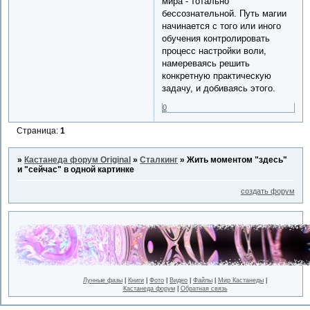
мира - тотально
бессознательной. Путь магии
начинается с того или иного
обучения контролировать
процесс настройки воли,
намереваясь решить
конкретную практическую
задачу, и добиваясь этого.
0
Страница:
1
»
Кастанеда форум Original
»
Сталкинг
»
Жить моментом "здесь"
и "сейчас" в одной картинке
создать форум
Лунные фазы
|
Книги
|
Фото
|
Видео
|
Файлы
|
Мир Кастанеды
|
Кастанеда форум
|
Обратная связь