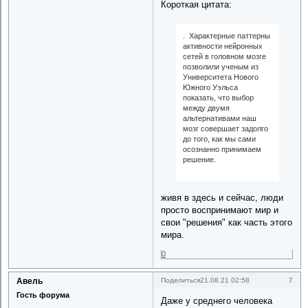
Короткая цитата:
. Характерные паттерны
активности нейронных
сетей в головном мозге
позволили ученым из
Университета Нового
Южного Уэльса
показать, что выбор
между двумя
альтернативами наш
мозг совершает задолго
до того, как мы сами
осознанно принимаем
решение.
живя в здесь и сейчас, люди
просто воспринимают мир и
свои "решения" как часть этого
мира.
0
Авель
7
Поделиться
21.08.21 02:58
Гость форума
Даже у среднего человека