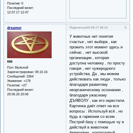
Позитив:
0
Последний визит:
12.07.17 12:47
dreamer
5
Поделиться
19.09.17 08:14
У животных нет понятия
счастье , нет выбора , как
прожить этот момент здесь и
сейчас , нет высокой
организации , которая
666
доступна человеку , по просту
Пол:
Мужской
говоря , нет чужеродного
Зарегистрирован
: 09.10.16
устройства. Да , мы можем
Сообщений:
3364
действовать как люди , только
Уважение:
+178
благодаря развитому
Позитив:
+27
неорганическому осознанию ,
Последний визит:
29.06.26 20:06
благодаря ужасному
ДЪЯВОЛУ , как его окрестили.
Картинка даёт ответ на все
вопросы : Используй всё , но
будь в гармонии со всем .
Построй базу с помощью чу и
действуй в животном
безмолвии , контролируй