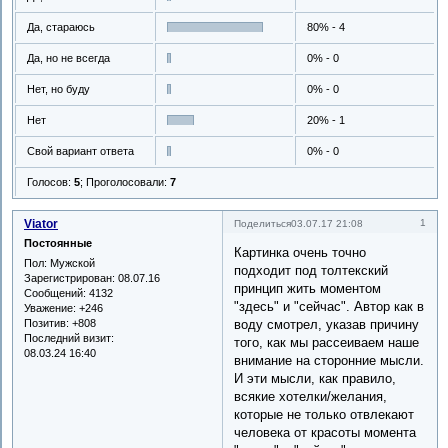
Да, стараюсь
80% - 4
Да, но не всегда
0% - 0
Нет, но буду
0% - 0
Нет
20% - 1
Свой вариант ответа
0% - 0
Голосов:
5
;
Проголосовали:
7
Viator
1
Поделиться
03.07.17 21:08
Постоянные
Картинка очень точно
Пол:
Мужской
подходит под толтекский
Зарегистрирован
: 08.07.16
принцип жить моментом
Сообщений:
4132
"здесь" и "сейчас". Автор как в
Уважение:
+246
Позитив:
+808
воду смотрел, указав причину
Последний визит:
того, как мы рассеиваем наше
08.03.24 16:40
внимание на сторонние мысли.
И эти мысли, как правило,
всякие хотелки/желания,
которые не только отвлекают
человека от красоты момента