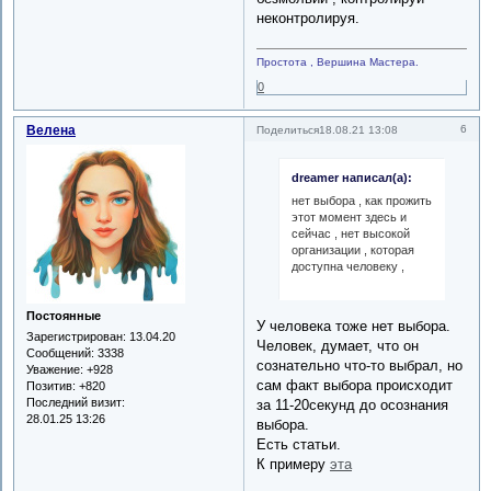
неконтролируя.
Простота , Вершина Мастера.
0
Велена
6
Поделиться
18.08.21 13:08
dreamer написал(а):
нет выбора , как прожить
этот момент здесь и
сейчас , нет высокой
организации , которая
доступна человеку ,
Постоянные
У человека тоже нет выбора.
Зарегистрирован
: 13.04.20
Человек, думает, что он
Сообщений:
3338
сознательно что-то выбрал, но
Уважение:
+928
сам факт выбора происходит
Позитив:
+820
Последний визит:
за 11-20секунд до осознания
28.01.25 13:26
выбора.
Есть статьи.
К примеру
эта