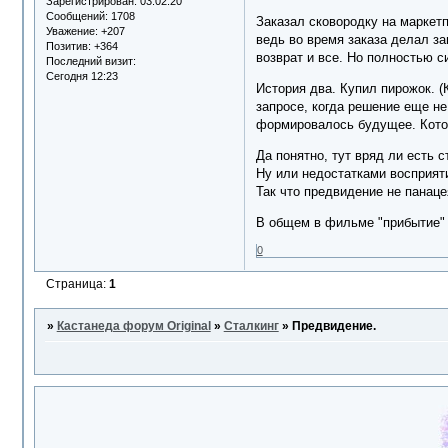
Зарегистрирован
: 03.02.20
Сообщений:
1708
Заказал сковородку на маркетп
Уважение:
+207
ведь во время заказа делал зап
Позитив:
+364
возврат и все. Но полностью с
Последний визит:
Сегодня 12:23
История два. Купил пирожок. (
запросе, когда решение еще не
формировалось будущее. Которо
Да понятно, тут вряд ли есть 
Ну или недостатками восприят
Так что предвидение не панаце
В общем в фильме "прибытие" 
0
Страница:
1
»
Кастанеда форум Original
»
Сталкинг
»
Предвидение.