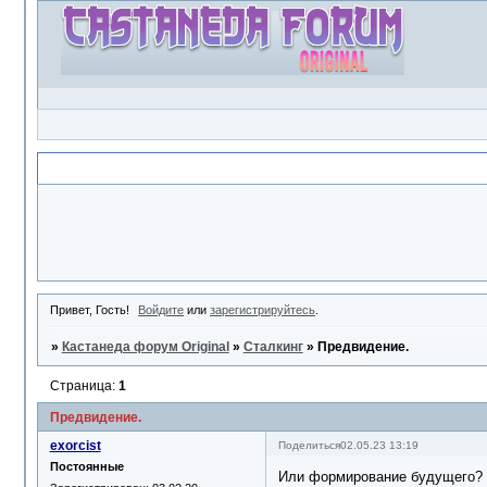
Объявление
Привет, Гость!
Войдите
или
зарегистрируйтесь
.
»
Кастанеда форум Original
»
Сталкинг
»
Предвидение.
Страница:
1
Предвидение.
exorcist
Поделиться
02.05.23 13:19
Постоянные
Или формирование будущего? В