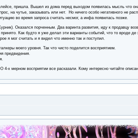
лейсе, пришла. Вышел из дома перед выходом появилась мысль что она п
рос, на чутье, заказывать или нет. Но ничего особо негативного не расп
итуацию во время запроса считать несмог, а инфа появилась позже.
Курник). Оказался порченным. Два варинта развития, иду к продавцу во
 принято. Как будто я уже делал эти варианты событий, что то вроде де 
е я мог считать и я видел что именно так и поступил.
сталкеры моего уровня. Так что чисто поделится восприятием.
ия предвидения.
я.
О 4-х мерном восприятии все расказали. Кому интересно читайте описа