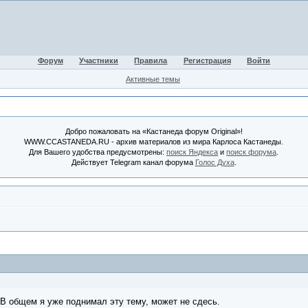
Форум
Участники
Правила
Регистрация
Войти
Активные темы
Добро пожаловать на «Кастанеда форум Original»!
WWW.CCASTANEDA.RU - архив материалов из мира Карлоса Кастанеды.
Для Вашего удобства предусмотрены:
поиск Яндекса
и
поиск форума
.
Действует Telegram канал форума
Голос Духа
.
 общем я уже поднимал эту тему, может не сдесь.