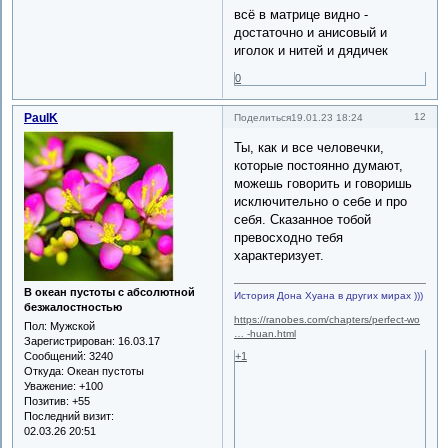
всё в матрице видно -
достаточно и анисовый и
иголок и нитей и дядичек
0
PaulK
12
Поделиться
19.01.23 18:24
Ты, как и все человечки,
которые постоянно думают,
можешь говорить и говоришь
исключительно о себе и про
себя. Сказанное тобой
превосходно тебя
характеризует.
В океан пустоты с абсолютной
История Дона Хуана в других мирах )))
безжалостностью
https://ranobes.com/chapters/perfect-wo
Пол:
Мужской
… -huan.html
Зарегистрирован
: 16.03.17
+1
Сообщений:
3240
Откуда:
Океан пустоты
Уважение:
+100
Позитив:
+55
Последний визит:
02.03.26 20:51