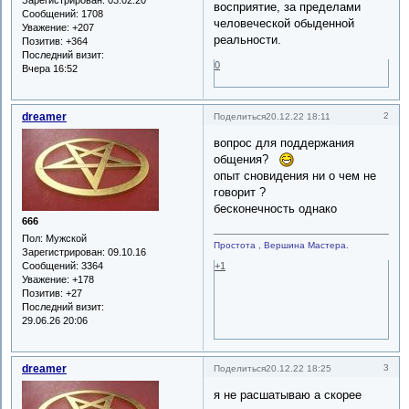
восприятие, за пределами
Сообщений:
1708
человеческой обыденной
Уважение:
+207
реальности.
Позитив:
+364
Последний визит:
0
Вчера 16:52
dreamer
2
Поделиться
20.12.22 18:11
вопрос для поддержания
общения?
опыт сновидения ни о чем не
говорит ?
бесконечность однако
666
Пол:
Мужской
Простота , Вершина Мастера.
Зарегистрирован
: 09.10.16
Сообщений:
3364
+1
Уважение:
+178
Позитив:
+27
Последний визит:
29.06.26 20:06
dreamer
3
Поделиться
20.12.22 18:25
я не расшатываю а скорее