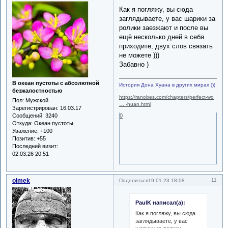
Как я погляжу, вы сюда
заглядываете, у вас шарики за
ролики заезжают и после вы
ещё несколько дней в себя
приходите, двух слов связать
не можете )))
Забавно )
В океан пустоты с абсолютной
История Дона Хуана в других мирах )))
безжалостностью
https://ranobes.com/chapters/perfect-wo
Пол:
Мужской
… -huan.html
Зарегистрирован
: 16.03.17
0
Сообщений:
3240
Откуда:
Океан пустоты
Уважение:
+100
Позитив:
+55
Последний визит:
02.03.26 20:51
olmek
11
Поделиться
19.01.23 18:08
PaulK написал(а):
Как я погляжу, вы сюда
заглядываете, у вас