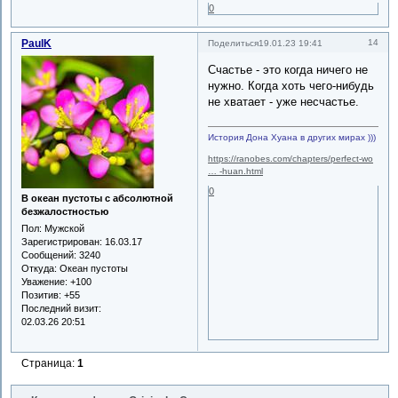
0
PaulK
14
Поделиться
19.01.23 19:41
Счастье - это когда ничего не
нужно. Когда хоть чего-нибудь
не хватает - уже несчастье.
История Дона Хуана в других мирах )))
https://ranobes.com/chapters/perfect-wo
… -huan.html
0
В океан пустоты с абсолютной
безжалостностью
Пол:
Мужской
Зарегистрирован
: 16.03.17
Сообщений:
3240
Откуда:
Океан пустоты
Уважение:
+100
Позитив:
+55
Последний визит:
02.03.26 20:51
Страница:
1