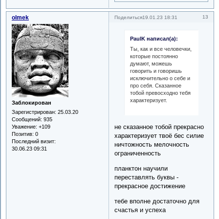
olmek
13
Поделиться
19.01.23 18:31
PaulK написал(а):
Ты, как и все человечки,
которые постоянно
думают, можешь
говорить и говоришь
исключительно о себе и
про себя. Сказанное
тобой превосходно тебя
характеризует.
Заблокирован
Зарегистрирован
: 25.03.20
Сообщений:
935
не сказанное тобой прекрасно
Уважение:
+109
Позитив:
0
характеризует твоё бес силие
Последний визит:
ничтожность мелочность
30.06.23 09:31
ограниченность
планктон научили
переставлять буквы -
прекрасное достижение
тебе вполне достаточно для
счастья и успеха