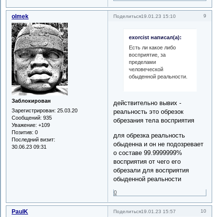
olmek
9
Поделиться
19.01.23 15:10
exorcist написал(а):
Есть ли какое либо
восприятие, за
пределами
человеческой
обыденной реальности.
Заблокирован
действительно вывих -
Зарегистрирован
: 25.03.20
реальность это обрезок
Сообщений:
935
обрезания тела восприятия
Уважение:
+109
Позитив:
0
для обрезка реальность
Последний визит:
обыденна и он не подозревает
30.06.23 09:31
о составе 99.9999999%
восприятия от чего его
обрезали для восприятия
обыденной реальности
0
PaulK
10
Поделиться
19.01.23 15:57