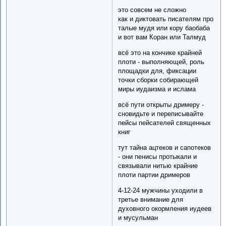
это совсем не сложно
как и диктовать писателям про
талые мудя или кору баобаба
и вот вам Коран или Талмуд
всё это на кончике крайней
плоти - выполняющей, роль
площадки для, фиксации
точки сборки собирающей
миры иудаизма и ислама
всё пути открыты дримеру -
сновидьте и переписывайте
пейсы пейсателей священных
книг
тут тайна ацтеков и сапотеков
- они пенисы протыкали и
связывали нитью крайние
плоти партии дримеров
4-12-24 мужчины уходили в
третье внимание для
духовного окормления иудеев
и мусульман