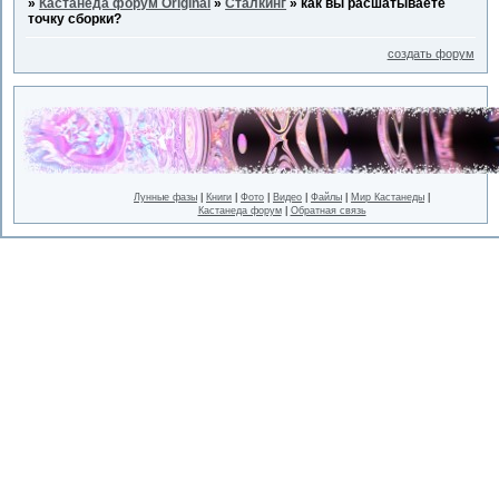
»
Кастанеда форум Original
»
Сталкинг
»
как вы расшатываете
точку сборки?
создать форум
Лунные фазы
|
Книги
|
Фото
|
Видео
|
Файлы
|
Мир Кастанеды
|
Кастанеда форум
|
Обратная связь