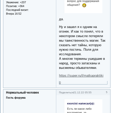
вопрос для поддержания
Уважение:
+207
общения?
Позитив:
+364
Последний визит:
Вчера 16:52
да.
Ну и зашел я к одним на
огонек. И как то понял, что в
некотором смысле потеряли
мы таинственность магии. Так
сказать нет тайны, которую
нужно постичь. Поля для
исследования.
А многие термины ушедшие в
народ, просто затасканы и
высмеяны обывателями.
https://super.ru/l/matkapraktiki
0
Нормальный человек
5
Поделиться
21.12.22 05:55
Гость форума
exorcist написал(а):
Есть ли какое либо
восприятие, за