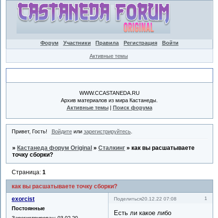
Форум
Участники
Правила
Регистрация
Войти
Активные темы
Объявление
WWW.CCASTANEDA.RU
Архив материалов из мира Кастанеды.
Активные темы
|
Поиск форума
Привет, Гость!
Войдите
или
зарегистрируйтесь
.
»
Кастанеда форум Original
»
Сталкинг
»
как вы расшатываете
точку сборки?
Страница:
1
как вы расшатываете точку сборки?
exorcist
1
Поделиться
20.12.22 07:08
Постоянные
Есть ли какое либо
Зарегистрирован
: 03.02.20