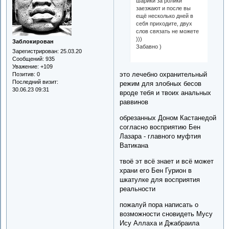
шарики за ролики
заезжают и после вы
ещё несколько дней в
себя приходите, двух
слов связать не можете
)))
Заблокирован
Забавно )
Зарегистрирован
: 25.03.20
Сообщений:
935
Уважение:
+109
это лечебно охранительный
Позитив:
0
Последний визит:
режим для злобных бесов
30.06.23 09:31
вроде тебя и твоих анальных
раввинов
обрезанных Доном Кастанедой
согласно восприятию Бен
Лазара - главного муфтия
Ватикана
твоё эт всё знает и всё может
храни его Бен Гурион в
шкатулке для восприятия
реальности
пожалуй пора написать о
возможности сновидеть Мусу
Ису Аллаха и Джабраила