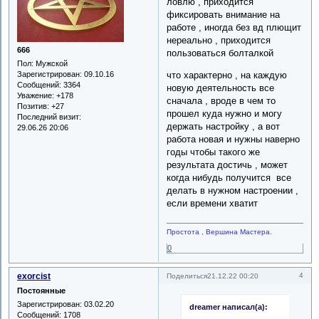
ловлю , приходится
фиксировать внимание на
работе , иногда без вд плющит
нереально , приходится
666
пользоваться болталкой
Пол:
Мужской
Зарегистрирован
: 09.10.16
что характерно , на каждую
Сообщений:
3364
новую деятельность все
Уважение:
+178
сначала , вроде в чем то
Позитив:
+27
прошел куда нужно и могу
Последний визит:
держать настройку , а вот
29.06.26 20:06
работа новая и нужны наверно
годы чтобы такого же
результата достичь , может
когда нибудь получится все
делать в нужном настроении ,
если времени хватит
Простота , Вершина Мастера.
0
exorcist
4
Поделиться
21.12.22 00:20
Постоянные
Зарегистрирован
: 03.02.20
dreamer написал(а):
Сообщений:
1708