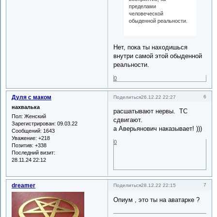
пределами
человеческой
обыденной реальности.
Нет, пока ты находишься
внутри самой этой обыденной
реальности.
0
Дуля с маком
6
Поделиться
26.12.22 22:27
нахвалька
расшатывают нервы. ТС
Пол:
Женский
сдвигают.
Зарегистрирован
: 09.03.22
а Аверьянович наказывает! )))
Сообщений:
1643
Уважение:
+218
0
Позитив:
+338
Последний визит:
28.11.24 22:12
dreamer
7
Поделиться
28.12.22 22:15
Опиум , это ты на аватарке ?