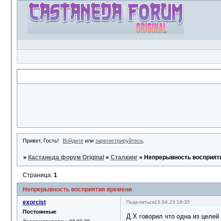
Объявление
Привет, Гость!
Войдите
или
зарегистрируйтесь
.
»
Кастанеда форум Original
»
Сталкинг
»
Непрерывность восприят
Страница:
1
Непрерывность восприятия времени
exorcist
Поделиться
15.04.23 19:35
Постоянные
Д.Х говорил что одна из целей