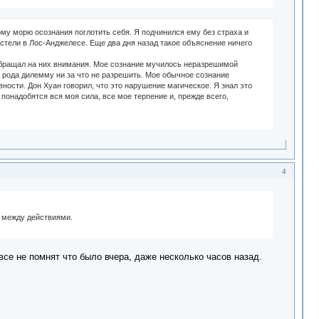
ному морю осознания поглотить себя. Я подчинился ему без страха и
остели в Лос-Анджелесе. Еще два дня назад такое объяснение ничего
 обращал на них внимания. Мое сознание мучилось неразрешимой
го рода дилемму ни за что не разрешить. Мое обычное сознание
сти. Дон Хуан говорил, что это нарушение магическое. Я знал это
 понадобятся вся моя сила, все мое терпение и, прежде всего,
4
и между действиями.
все не помнят что было вчера, даже несколько часов назад.