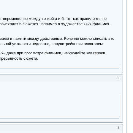
т перемещение между точкой а и б. Тот как правило мы не
 происходит в сюжетах например в художественных фильмах.
овалы в памяти между действиями. Конечно можно списать это
сильной усталости недосыпе, злоупотреблении алкоголем.
 бы даже при просмотре фильмов, наблюдайте как героев
епрерывность сюжета.
2
3