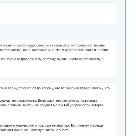
н Хуан попросил подробнее рассказать об этих “провалах”, но мне
мательность”, но он напомнил мне, что в действительности я человек
понятия с острова тональ, поэтому лучше ничего не объяснять, а
н ко всему относиться по-новому, что бесконечно трудно, потому что
днажды непрерывность. Во-вторых, невозможно использовать
на, слишком зыбка и не придает магам той уверенности, которая
йствующим в магическом мире, сам не зная как. Вот почему я всегда
привлекает решение. Почему? Никто не знает.