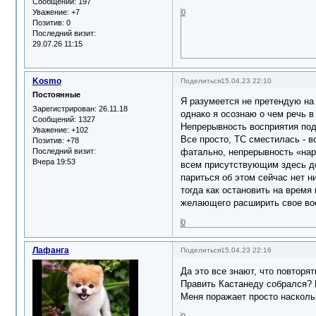
Сообщений:
197
0
Уважение:
+7
Позитив:
0
Последний визит:
29.07.26 11:15
Kosmo
Поделиться
15.04.23 22:10
Постоянные
Я разумеется не претендую на 
Зарегистрирован
: 26.11.18
однако я осознаю о чем речь 
Сообщений:
1327
Непрерывность восприятия под
Уважение:
+102
Все просто, ТС сместилась - в
Позитив:
+78
Последний визит:
фатально, непрерывность «нар
Вчера 19:53
всем присутствующим здесь до
париться об этом сейчас нет н
тогда как остановить на врем
желающего расширить свое вос
0
Лафанга
Поделиться
15.04.23 22:16
Да это все знают, что повторят
Править Кастанеду собрался? На
Меня поражает просто наскольк
0