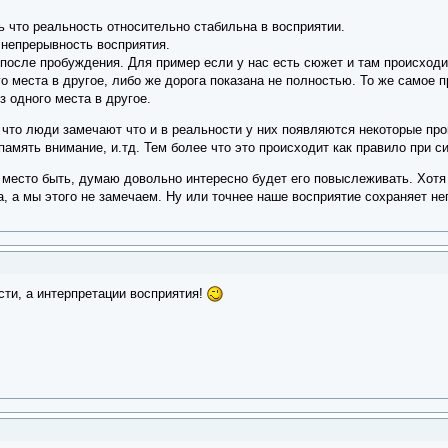
 что реальность относительно стабильна в восприятии.
непрерывность восприятия.
после пробуждения. Для пример если у нас есть сюжет и там происходи
го места в другое, либо же дорога показана не полностью. То же самое
з одного места в другое.
 что люди замечают что и в реальности у них появляются некоторые пр
память внимание, и.тд. Тем более что это происходит как правило при 
 место быть, думаю довольно интересно будет его повыслеживать. Хотя
, а мы этого не замечаем. Ну или точнее наше восприятие сохраняет н
сти, а интерпретации восприятия!