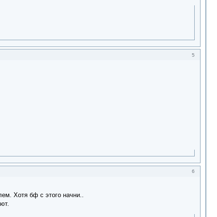
5
6
ем. Хотя бф с этого начни..
ют.