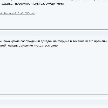
 казаться поверхностными рассуждениями.
nstruktor.forum2x2.ru/t1530-topic
ы, пока кроме рассуждений догадок на форуме в течение всего времени н
тоб познать смирение и отдаться силе.