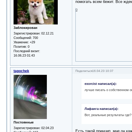
помогать всем бежит. Все жд
0
Заблокирован
Зарегистрирован
: 02.12.21
Сообщений:
700
Уважение:
+29
Позитив:
0
Последний визит:
16.06.23 01:43
tapochek
Поделиться
16.04.23 10:37
exorcist написал(а):
лучше писать о собственном о
Лафанга написал(а):
Вот, реальные результаты где?
Постоянные
Зарегистрирован
: 02.04.23
Есть такой принцип, мне он ка