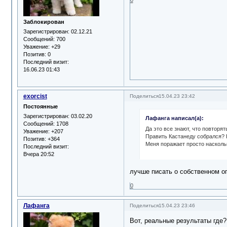
Заблокирован
Зарегистрирован
: 02.12.21
Сообщений:
700
Уважение:
+29
Позитив:
0
Последний визит:
16.06.23 01:43
exorcist
Поделиться
15.04.23 23:42
Постоянные
Зарегистрирован
: 03.02.20
Лафанга написал(а):
Сообщений:
1708
Да это все знают, что повторят
Уважение:
+207
Править Кастанеду собрался? На
Позитив:
+364
Меня поражает просто наскольк
Последний визит:
Вчера 20:52
лучше писать о собственном о
0
Лафанга
Поделиться
15.04.23 23:46
Вот, реальные результаты где? 