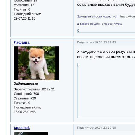
Сообщений:
197
остальные высказывания будут
Уважение:
+7
Позитив:
0
Последний визит:
Заходите в гости через vpn,
https://ko
29.07.26 11:15
а так же общение через личку,
0
Лафанга
Поделиться
16.04.23 12:43
У каждого мага свои результат
своем тщеславии вместо того ч
0
Заблокирован
Зарегистрирован
: 02.12.21
Сообщений:
700
Уважение:
+29
Позитив:
0
Последний визит:
16.06.23 01:43
tapochek
Поделиться
16.04.23 12:58