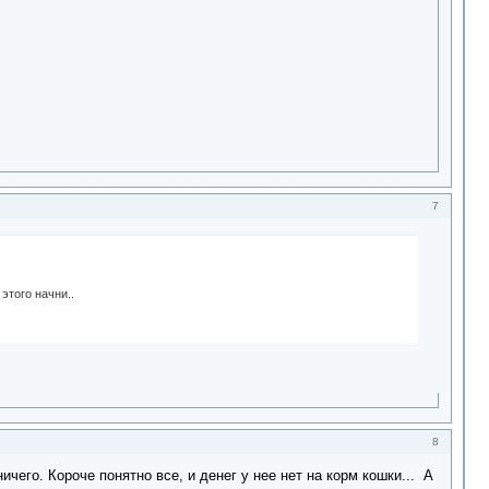
7
этого начни..
8
ичего. Короче понятно все, и денег у нее нет на корм кошки... А