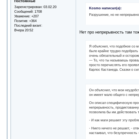
Постоянные
Зарегистрирован
: 03.02.20
Kosmo написал(а):
Сообщений:
1708
Разрушение, но не непрерывно
Уважение:
+207
Позитив:
+364
Последний визит:
Вчера 20:52
Нет про непрерывность там тож
Я объяснил, что подобное со м
было крайне трудно подобрать 
очень обязательный и осторожн
— То, что ты называешь прова
просто перечислять его проявл
Карлос Кастанеда. Сказки о си
Он объяснил, что мои неудобст
он имеет мало общего с непре
Он описал специфическую проб
непрерывность, продиктованну
позволила бы им действовать т
- И как маги решают эту пробл
- Никто ничего не решает, - от
настаивал, что безупречность -