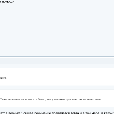
ем помощи
пыте.
 Таже велена-всем помогать бежит, как у нее что спросишь так не знает ничего.
жется верным " общее понимание появляется тогда и в той мере, в какой 