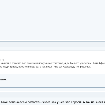
ь то
чнем с того что все его книги про учение толтеков, а дх был его учителем. Хотя бф с 
о люди тупые, просто пипец, зато так пишут что аж Кастанеду поправляют.
пыте.
Таже велена-всем помогать бежит, как у нее что спросишь так не знает н