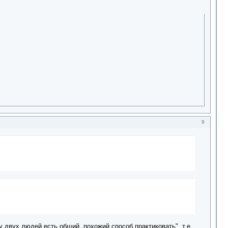
9
у двух людей есть общий, похожий способ практиковать", т.е.