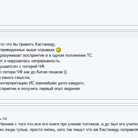
то что бы править Кастанеду,
в приведенных выше отрывках
разумевает восприятие в в одном положении ТС.
от и нарушилась непрерывность.
ушается» с потерей ЧФ.
 потери ЧФ как до Китая пешком ))
и какого смысла,
я интерпретацию ИС важнейшее дело каждого,
приятие и получить первый опыт видения.
ь то
чнем с того что все его книги про учение толтеков, а дх был его учител
о люди тупые, просто пипец, зато так пишут что аж Кастанеду поправля