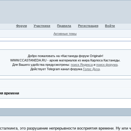
Форум
Участники
Правила
Регистрация
Войти
Активные темы
Добро пожаловать на «Кастанеда форум Original»!
WWW.CCASTANEDA.RU - архив материалов из мира Карлоса Кастанеды.
Для Вашего удобства предусмотрены:
поиск Яндекса
и
поиск форума
.
Действует Telegram канал форума
Голос Духа
.
ия времени
 сталкинга, это разрушение непрерывности восприятия времени. Ну или ч