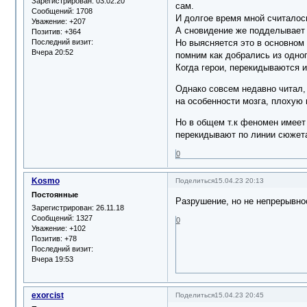
Зарегистрирован
: 03.02.20
сам.
Сообщений:
1708
И долгое время мной считалось
Уважение:
+207
А сновидение же подделывает 
Позитив:
+364
Последний визит:
Но выясняется это в основном 
Вчера 20:52
помним как добрались из одно
Когда герои, перекидываются и
Однако совсем недавно читал,
на особенности мозга, плохую 
Но в общем т.к феномен имеет
перекидывают по линии сюжета
0
Kosmo
Поделиться
15.04.23 20:13
Постоянные
Разрушение, но не непрерывно
Зарегистрирован
: 26.11.18
Сообщений:
1327
0
Уважение:
+102
Позитив:
+78
Последний визит:
Вчера 19:53
exorcist
Поделиться
15.04.23 20:45