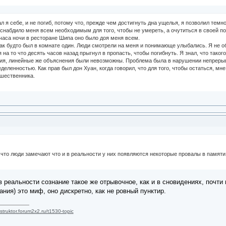
зал я себе, и не погиб, потому что, прежде чем достигнуть дна ущелья, я позволил тем
снабдило меня всем необходимым для того, чтобы не умереть, а очутиться в своей п
 часа ночи в ресторане Шипа оно было доя меня всем.
, как будто был в комнате один. Люди смотрели на меня и понимающе улыбались. Я не
 на то что десять часов назад прыгнул в пропасть, чтобы погибнуть. Я знал, что тако
ия, линейные же объяснения были невозможны. Проблема была в нарушении непрерывно
деленностью. Как прав был дон Хуан, когда говорил, что для того, чтобы остаться, мне
ешественника.
 что люди замечают что и в реальности у них появляются некоторые провалы в памят
в реальности сознание такое же отрывочное, как и в сновидениях, почти 
ния) это миф, оно дискретно, как не ровный пунктир.
nstruktor.forum2x2.ru/t1530-topic