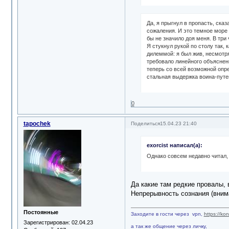
Да, я прыгнул в пропасть, ска
сожаления. И это темное море 
бы не значило доя меня. В три
Я стукнул рукой по столу так
дилеммой: я был жив, несмотря
требовало линейного объяснен
теперь со всей возможной опре
стальная выдержка воина-пут
0
tapochek
Поделиться
15.04.23 21:40
exorcist написал(а):
Однако совсем недавно читал,
Да какие там редкие провалы, 
Непрерывность сознания (внима
Постоянные
Заходите в гости через vpn,
https://ko
Зарегистрирован
: 02.04.23
а так же общение через личку,