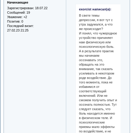
Начинающие
Зарегистрирован
: 18.07.22
exorcist написал(а):
Сообщений:
19
В свете темы
Уважение:
+2
депрессии, я вот тут с
Позитив:
0
утра задумался, а что
Последний визит:
же происходит?
27.02.23 21:25
И понял, что чужеродное
устройство причиняет
нам физическую или
психологическую боль.
А в результате практик
мы начинаем
осознавать это,
обращать на это
внимание, так сказать
усиливать в некотором
роде воздействие. До
того момента, пока не
избавимся от
соответствующий
включений. Или не
сможем получить опыт и
осознать полностью. Тут
следует сказать, что
боль находится именно
в физическом теле. И
психологические
приемы мало эффекты
по воздействию, и не