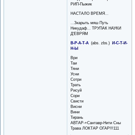
РИП-Пыжик
НАСТАЛО ВРЕМЯ...
...Зкарыть мяш Путь
Никудаф... ТРУПАК НАУКИ
Д'ЕВРЯМ
В-Р-А-Т-А
(abs. zbs.)
И-С-Т-И-
Н-Ы
Ври
Таи
Тяни
Усни
Сотри
Трать
Рисуй
Сори
Свисти
Висни
Вини
Тирань
АВТАР-+Сантавр-Нити Сны
Трава ЛОКТАР ОГАР!!!111