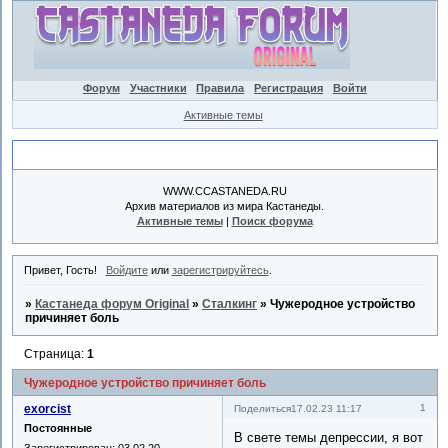
Форум
Участники
Правила
Регистрация
Войти
Активные темы
Объявление
WWW.CCASTANEDA.RU
Архив материалов из мира Кастанеды.
Активные темы
|
Поиск форума
Привет, Гость!
Войдите
или
зарегистрируйтесь
.
»
Кастанеда форум Original
»
Сталкинг
»
Чужеродное устройство
причиняет боль
Страница:
1
Чужеродное устройство причиняет боль
exorcist
1
Поделиться
17.02.23 11:17
Постоянные
В свете темы депрессии, я вот
Зарегистрирован
: 03.02.20