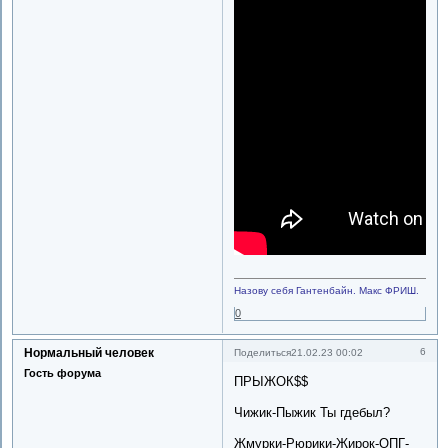
Назову себя Гантенбайн.
Макс ФРИШ.
0
Нормальный человек
6
Поделиться
21.02.23 00:02
Гость форума
ПРЫЖОК$$
Чижик-Пыжик Ты гдебыл?
Жмурки-Рюрики-Жирок-ОПГ-