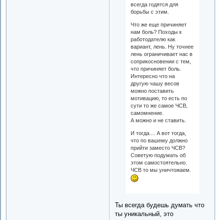
всегда годятся для
борьбы с этим.
Что же еще причиняет
нам боль? Походы к
работодателю как
вариант, лень. Ну точнее
лень ограничивает нас в
соприкосновении с тем,
что причиняет боль.
Интересно что на
другую чашу весов
можно поставить
мотивацию, то есть по
сути то же самое ЧСВ,
самомнение.
А можно и не ставить.
И тогда.... А вот тогда,
что по вашему должно
прийти заместо ЧСВ?
Советую подумать об
этом самостоятельно.
ЧСВ то мы уничтожаем.
Ты всегда будешь думать что
ты уникальный, это