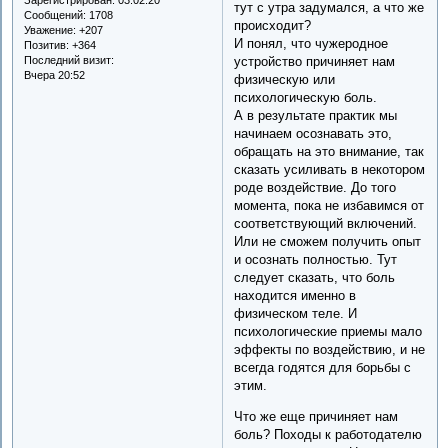
тут с утра задумался, а что же
Сообщений:
1708
происходит?
Уважение:
+207
И понял, что чужеродное
Позитив:
+364
Последний визит:
устройство причиняет нам
Вчера 20:52
физическую или
психологическую боль.
А в результате практик мы
начинаем осознавать это,
обращать на это внимание, так
сказать усиливать в некотором
роде воздействие. До того
момента, пока не избавимся от
соответствующий включений.
Или не сможем получить опыт
и осознать полностью. Тут
следует сказать, что боль
находится именно в
физическом теле. И
психологические приемы мало
эффекты по воздействию, и не
всегда годятся для борьбы с
этим.
Что же еще причиняет нам
боль? Походы к работодателю