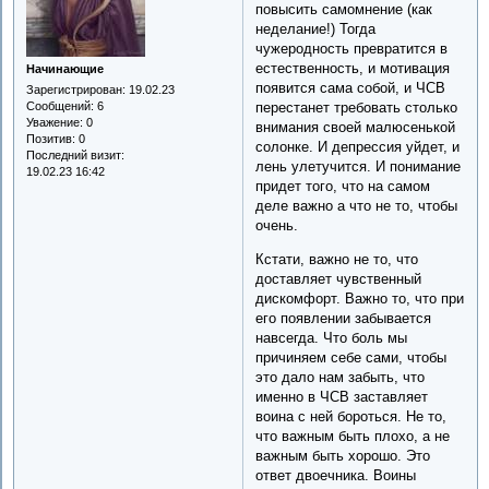
повысить самомнение (как
неделание!) Тогда
чужеродность превратится в
естественность, и мотивация
Начинающие
появится сама собой, и ЧСВ
Зарегистрирован
: 19.02.23
перестанет требовать столько
Сообщений:
6
Уважение:
0
внимания своей малюсенькой
Позитив:
0
солонке. И депрессия уйдет, и
Последний визит:
лень улетучится. И понимание
19.02.23 16:42
придет того, что на самом
деле важно а что не то, чтобы
очень.
Кстати, важно не то, что
доставляет чувственный
дискомфорт. Важно то, что при
его появлении забывается
навсегда. Что боль мы
причиняем себе сами, чтобы
это дало нам забыть, что
именно в ЧСВ заставляет
воина с ней бороться. Не то,
что важным быть плохо, а не
важным быть хорошо. Это
ответ двоечника. Воины