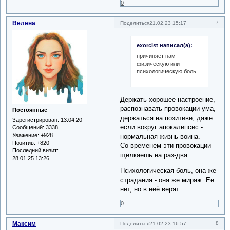
0
Велена
7
Поделиться
21.02.23 15:17
exorcist написал(а):
причиняет нам
физическую или
психологическую боль.
Держать хорошее настроение,
распознавать провокации ума,
Постоянные
держаться на позитиве, даже
Зарегистрирован
: 13.04.20
если вокруг апокалипсис -
Сообщений:
3338
Уважение:
+928
нормальная жизнь воина.
Позитив:
+820
Со временем эти провокации
Последний визит:
щелкаешь на раз-два.
28.01.25 13:26
Психологическая боль, она же
страдания - она же мираж. Ее
нет, но в неё верят.
0
Максим
8
Поделиться
21.02.23 16:57