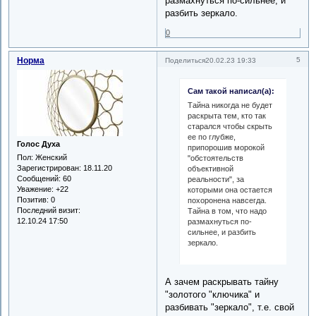
размахнуться по-сильнее, и
разбить зеркало.
0
Норма
5
Поделиться
20.02.23 19:33
Сам такой написал(а):
Тайна никогда не будет
раскрыта тем, кто так
старался чтобы скрыть
ее по глубже,
Голос Духа
припорошив морокой
Пол:
Женский
"обстоятельств
Зарегистрирован
: 18.11.20
объективной
Сообщений:
60
реальности", за
Уважение:
+22
которыми она остается
Позитив:
0
похоронена навсегда.
Последний визит:
Тайна в том, что надо
12.10.24 17:50
размахнуться по-
сильнее, и разбить
зеркало.
А зачем раскрывать тайну
"золотого "ключика" и
разбивать "зеркало", т.е. свой