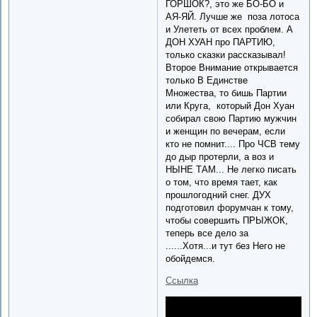
ГОРШОК?, это же БО-БО и
АЯ-ЯЙ. Лучше же поза лотоса
и Улететь от всех проблем. А
ДОН ХУАН про ПАРТИЮ,
только сказки рассказывал!
Второе Внимание открывается
только В Единстве
Множества, то бишь Партии
или Круга, который Дон Хуан
собирал свою Партию мужчин
и женщин по вечерам, если
кто не помнит.... Про ЧСВ тему
до дыр протерли, а воз и
НЫНЕ ТАМ... Не легко писать
о том, что время тает, как
прошлогодний снег. ДУХ
подготовил форумчан к тому,
чтобы совершить ПРЫЖОК,
теперь все дело за
......Хотя...и тут без Него не
обойдемся.
Ссылка