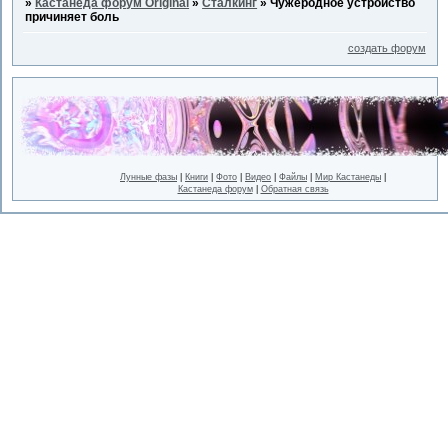
»
Кастанеда форум Original
»
Сталкинг
»
Чужеродное устройство
причиняет боль
создать форум
Лунные фазы
|
Книги
|
Фото
|
Видео
|
Файлы
|
Мир Кастанеды
|
Кастанеда форум
|
Обратная связь