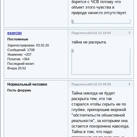
борятся с ЧСВ потому что
объект этого чувства в
природе начисто отсутствует.
0
exorcist
3
Поделиться
19.02.23 18:50
Постоянные
тайна не раскрыта.
Зарегистрирован
: 03.02.20
Сообщений:
1708
0
Уважение:
+207
Позитив:
+364
Последний визит:
Вчера 20:52
Нормальный человек
4
Поделиться
20.02.23 09:56
Гость форума
Тайна никогда не будет
раскрыта тем, кто так
старался чтобы скрыть ее по
глубже, припорошив морокой
"обстоятельств объективной
реальности", за которыми она
остается похоронена навсегда.
Тайна в том, что надо