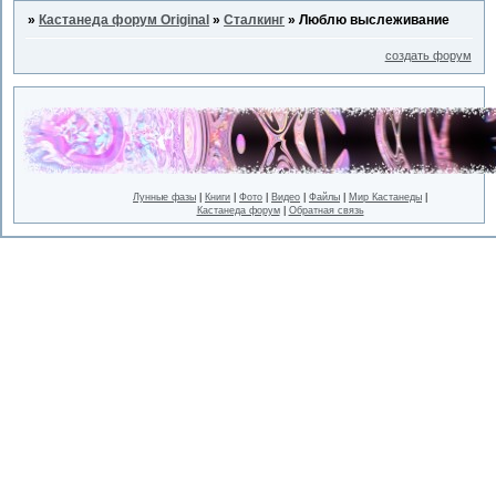
»
Кастанеда форум Original
»
Сталкинг
»
Люблю выслеживание
создать форум
Лунные фазы
|
Книги
|
Фото
|
Видео
|
Файлы
|
Мир Кастанеды
|
Кастанеда форум
|
Обратная связь