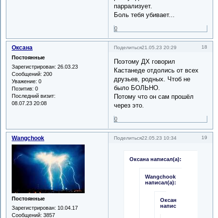
паррализует.
Боль тебя убивает...
0
Оксана
18
Поделиться
21.05.23 20:29
Постоянные
Поэтому ДХ говорил
Зарегистрирован
: 26.03.23
Кастанеде отдолись от всех
Сообщений:
200
друзьев, родных. Чтоб не
Уважение:
0
было БОЛЬНО.
Позитив:
0
Последний визит:
Потому что он сам прошёл
08.07.23 20:08
через это.
0
Wangchook
19
Поделиться
22.05.23 10:34
Оксана написал(а):
Wangchook
написал(а):
Постоянные
Оксана
написал(а):
Зарегистрирован
: 10.04.17
Сообщений:
3857
Или