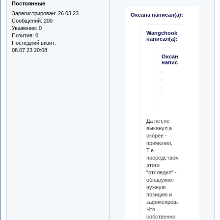
Постоянные
Зарегистрирован
: 26.03.23
Оксана написал(а):
Сообщений:
200
Уважение:
0
Wangchook
Позитив:
0
написал(а):
Последний визит:
08.07.23 20:08
Оксана
написал(а):
Отследил,
проанализировал,
и
выкинул
Да нет,не
выкинул,а
скорее -
применил.
Т.е.
посредством
этого
"отследил" -
обнаружил
нужную
позицию и
зафиксировал.
Что
собственно