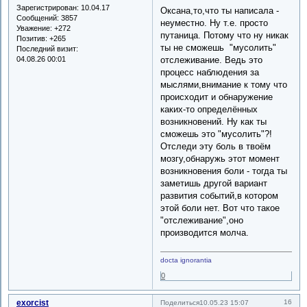
Зарегистрирован
: 10.04.17
Оксана,то,что ты написала -
Сообщений:
3857
неуместно. Ну т.е. просто
Уважение:
+272
путаница. Потому что ну никак
Позитив:
+265
ты не сможешь "мусолить"
Последний визит:
04.08.26 00:01
отслеживание. Ведь это
процесс наблюдения за
мыслями,внимание к тому что
происходит и обнаружение
каких-то определённых
возникновений. Ну как ты
сможешь это "мусолить"?!
Отследи эту боль в твоём
мозгу,обнаружь этот момент
возникновения боли - тогда ты
заметишь другой вариант
развития событий,в котором
этой боли нет. Вот что такое
"отслеживание",оно
производится молча.
docta ignorantia
0
exorcist
16
Поделиться
10.05.23 15:07