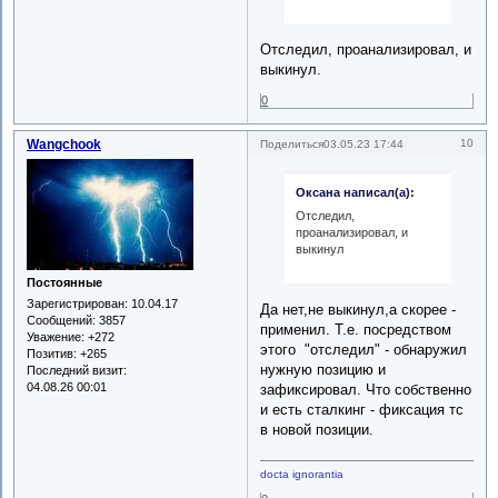
Отследил, проанализировал, и
выкинул.
0
Wangchook
10
Поделиться
03.05.23 17:44
Оксана написал(а):
Отследил,
проанализировал, и
выкинул
Постоянные
Зарегистрирован
: 10.04.17
Да нет,не выкинул,а скорее -
Сообщений:
3857
применил. Т.е. посредством
Уважение:
+272
этого "отследил" - обнаружил
Позитив:
+265
нужную позицию и
Последний визит:
04.08.26 00:01
зафиксировал. Что собственно
и есть сталкинг - фиксация тс
в новой позиции.
docta ignorantia