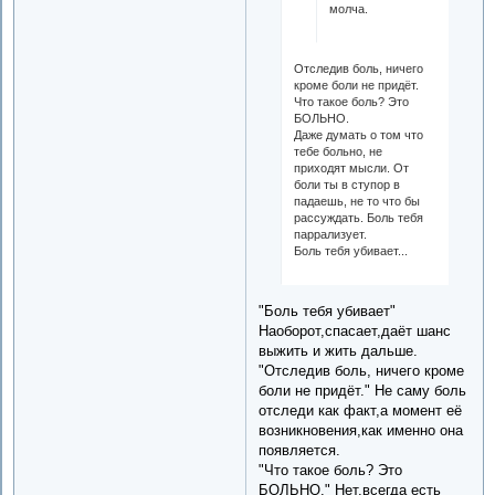
молча.
Отследив боль, ничего
кроме боли не придёт.
Что такое боль? Это
БОЛЬНО.
Даже думать о том что
тебе больно, не
приходят мысли. От
боли ты в ступор в
падаешь, не то что бы
рассуждать. Боль тебя
паррализует.
Боль тебя убивает...
"Боль тебя убивает"
Наоборот,спасает,даёт шанс
выжить и жить дальше.
"Отследив боль, ничего кроме
боли не придёт." Не саму боль
отследи как факт,а момент её
возникновения,как именно она
появляется.
"Что такое боль? Это
БОЛЬНО." Нет,всегда есть