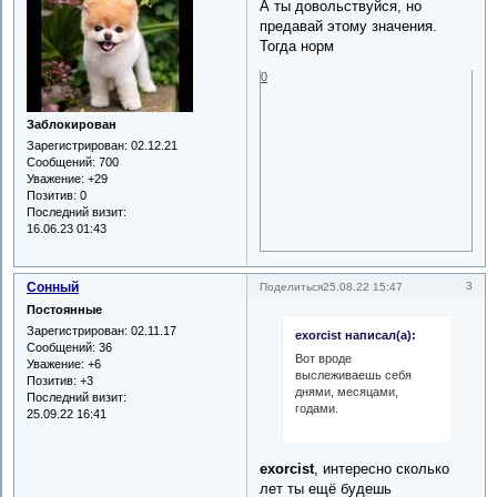
А ты довольствуйся, но
предавай этому значения.
Тогда норм
0
Заблокирован
Зарегистрирован
: 02.12.21
Сообщений:
700
Уважение:
+29
Позитив:
0
Последний визит:
16.06.23 01:43
Сонный
3
Поделиться
25.08.22 15:47
Постоянные
Зарегистрирован
: 02.11.17
exorcist написал(а):
Сообщений:
36
Вот вроде
Уважение:
+6
выслеживаешь себя
Позитив:
+3
днями, месяцами,
Последний визит:
годами.
25.09.22 16:41
exorcist
, интересно сколько
лет ты ещё будешь