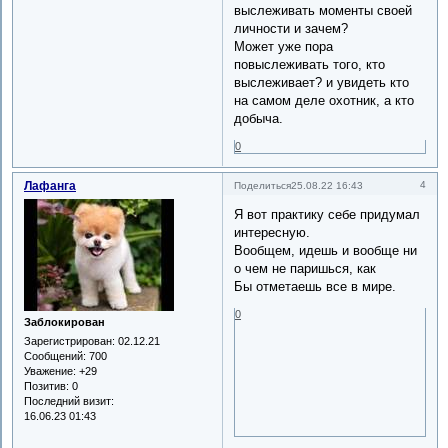
выслеживать моменты своей
личности и зачем?
Может уже пора
повыслеживать того, кто
выслеживает? и увидеть кто
на самом деле охотник, а кто
добыча.
0
Лафанга
4
Поделиться
25.08.22 16:43
Я вот практику себе придумал
интересную.
Вообщем, идешь и вообще ни
о чем не паришься, как
Бы отметаешь все в мире.
0
Заблокирован
Зарегистрирован
: 02.12.21
Сообщений:
700
Уважение:
+29
Позитив:
0
Последний визит:
16.06.23 01:43