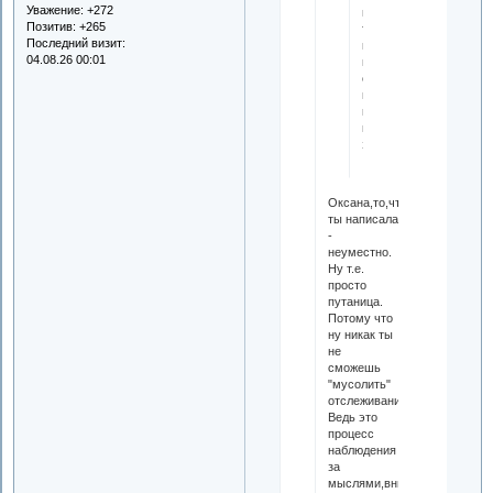
Уважение:
+272
в
Позитив:
+265
твоём
Последний визит:
понимании,
04.08.26 00:01
мусолить
отслеживание
пока
мозги
не
заболят?
Оксана,то,что
ты написала
-
неуместно.
Ну т.е.
просто
путаница.
Потому что
ну никак ты
не
сможешь
"мусолить"
отслеживание.
Ведь это
процесс
наблюдения
за
мыслями,внимание