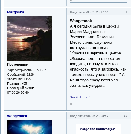
0
Margosha
11
Поделиться
03.05.23 17:54
Wangchook
А я сегодня была в церкви
Марии Магдалины в
Эберсвальде, Германия.
Место силы. Случайно
наткнулась на отзыв
"Красивая церковь в центре
Эберсвальде... но не хотел
входить, потому что была
Постоянные
опасность, что я загорюсь, как
Зарегистрирован
: 15.12.21
только переступлю порог..." А
Сообщений:
1228
Уважение:
+155
меня туда сразу потянуло
Позитив:
+55
зайти, как увидела.
Последний визит:
07.08.26 20:40
"Не бойтесь!"
0
Wangchook
12
Поделиться
04.05.23 08:57
Margosha написал(а):