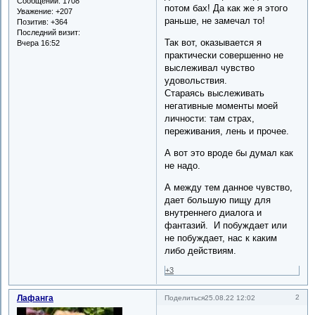
Сообщений:
1708
потом бах! Да как же я этого
Уважение:
+207
раньше, не замечал то!
Позитив:
+364
Последний визит:
Так вот, оказывается я
Вчера 16:52
практически совершенно не
выслеживал чувство
удовольствия.
Стараясь выслеживать
негативные моменты моей
личности: там страх,
переживания, лень и прочее.
А вот это вроде бы думал как
не надо.
А между тем данное чувство,
дает большую пищу для
внутреннего диалога и
фантазий. И побуждает или
не побуждает, нас к каким
либо действиям.
+3
Лафанга
2
Поделиться
25.08.22 12:02