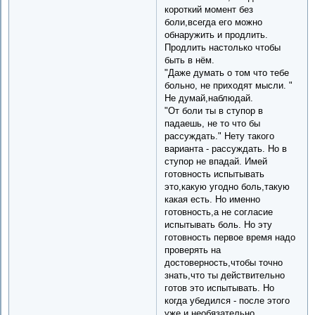
короткий момент без
боли,всегда его можно
обнаружить и продлить.
Продлить настолько чтобы
быть в нём.
"Даже думать о том что тебе
больно, не приходят мысли. "
Не думай,наблюдай.
"От боли ты в ступор в
падаешь, не то что бы
рассуждать." Нету такого
варианта - рассуждать. Но в
ступор не впадай. Имей
готовность испытывать
это,какую угодно боль,такую
какая есть. Но именно
готовность,а не согласие
испытывать боль. Но эту
готовность первое время надо
проверять на
достоверность,чтобы точно
знать,что ты действительно
готов это испытывать. Но
когда убедился - после этого
уже и необязательно