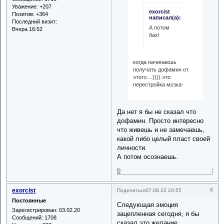
Уважение:
+207
exorcist
Позитив:
+364
написал(а):
Последний визит:
А потом
Вчера 16:52
бах!
когда начинаешь
получать дофамин от
этого....)))) это
перестройка мозка-
Да нет я бы не сказал что
дофамин. Просто интересно
что живешь и не замечаешь,
какой либо целый пласт своей
личности.
А потом осознаешь.
0
exorcist
8
Поделиться
27.08.22 20:55
Постоянные
Следующая эмоция
Зарегистрирован
: 03.02.20
зацепленная сегодня, я бы
Сообщений:
1708
сказал это желание