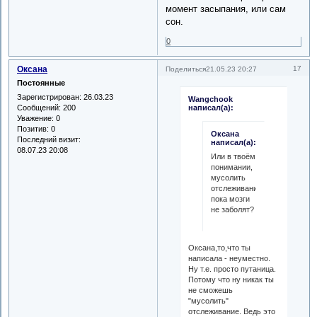
момент засыпания, или сам
сон.
0
Оксана
17
Поделиться
21.05.23 20:27
Постоянные
Зарегистрирован
: 26.03.23
Wangchook
Сообщений:
200
написал(а):
Уважение:
0
Позитив:
0
Оксана
Последний визит:
написал(а):
08.07.23 20:08
Или в твоём
понимании,
мусолить
отслеживание
пока мозги
не заболят?
Оксана,то,что ты
написала - неуместно.
Ну т.е. просто путаница.
Потому что ну никак ты
не сможешь
"мусолить"
отслеживание. Ведь это