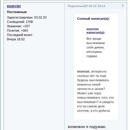
exorcist
5
Поделиться
25.08.22 19:14
Постоянные
Зарегистрирован
: 03.02.20
Сонный написал(а):
Сообщений:
1708
Уважение:
+207
exorcist
Позитив:
+364
написал(а):
Последний визит:
Вот вроде
Вчера 16:52
выслеживаешь
себя днями,
месяцами,
годами.
exorcist
, интересно
сколько лет ты ещё
будешь выслеживать
моменты своей
личности и зачем?
Может уже пора
повыслеживать того, кто
выслеживает? и увидеть
кто на самом деле
охотник, а кто добыча.
возможно я подумаю.