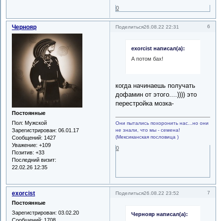
0
Чернояр
6
Поделиться
26.08.22 22:31
exorcist написал(а):
А потом бах!
когда начинаешь получать
дофамин от этого....)))) это
перестройка мозка-
Постоянные
Пол:
Мужской
Они пытались похоронить нас...но они
Зарегистрирован
: 06.01.17
не знали, что мы - семена!
(Мексиканская пословица )
Сообщений:
1427
Уважение:
+109
0
Позитив:
+33
Последний визит:
22.02.26 12:35
exorcist
7
Поделиться
26.08.22 23:52
Постоянные
Зарегистрирован
: 03.02.20
Чернояр написал(а):
Сообщений:
1708