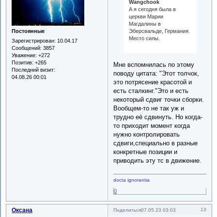
Wangchook
А я сегодня была в
церкви Марии
Магдалины в
Эберсвальде, Германия.
Постоянные
Место силы.
Зарегистрирован
: 10.04.17
Сообщений:
3857
Уважение:
+272
Позитив:
+265
Мне вспомнилась по этому
Последний визит:
поводу цитата: "Этот толчок,
04.08.26 00:01
это потрясение красотой и
есть сталкинг."Это и есть
некоторый сдвиг точки сборки.
Вообщем-то не так уж и
трудно её сдвинуть. Но когда-
то приходит момент когда
нужно контролировать
сдвиги,специально в разные
конкретные позиции и
приводить эту тс в движение.
docta ignorantia
0
Оксана
13
Поделиться
07.05.23 03:03