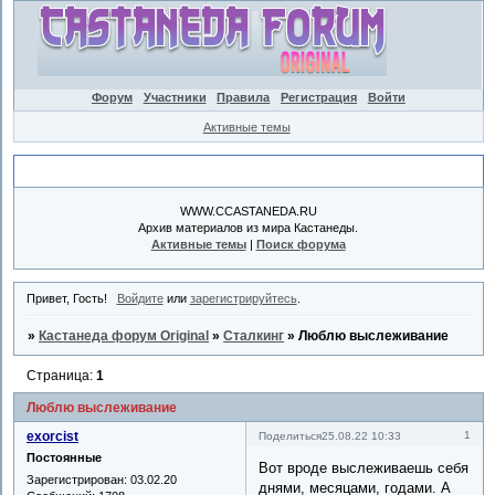
Форум
Участники
Правила
Регистрация
Войти
Активные темы
Объявление
WWW.CCASTANEDA.RU
Архив материалов из мира Кастанеды.
Активные темы
|
Поиск форума
Привет, Гость!
Войдите
или
зарегистрируйтесь
.
»
Кастанеда форум Original
»
Сталкинг
»
Люблю выслеживание
Страница:
1
Люблю выслеживание
exorcist
1
Поделиться
25.08.22 10:33
Постоянные
Вот вроде выслеживаешь себя
Зарегистрирован
: 03.02.20
днями, месяцами, годами. А