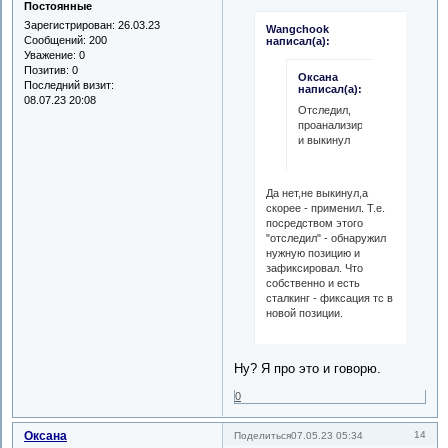
Постоянные
Зарегистрирован
: 26.03.23
Wangchook
Сообщений:
200
написал(а):
Уважение:
0
Позитив:
0
Оксана
Последний визит:
написал(а):
08.07.23 20:08
Отследил,
проанализировал,
и выкинул
Да нет,не выкинул,а
скорее - применил. Т.е.
посредством этого
"отследил" - обнаружил
нужную позицию и
зафиксировал. Что
собственно и есть
сталкинг - фиксация тс в
новой позиции.
Ну? Я про это и говорю.
0
Оксана
14
Поделиться
07.05.23 05:34