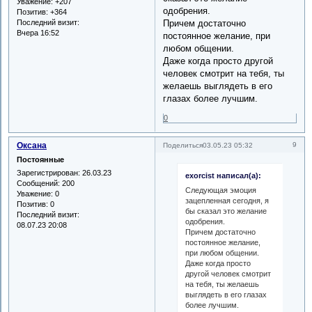
Уважение:
+207
одобрения.
Позитив:
+364
Последний визит:
Причем достаточно
Вчера 16:52
постоянное желание, при
любом общении.
Даже когда просто другой
человек смотрит на тебя, ты
желаешь выглядеть в его
глазах более лучшим.
0
Оксана
9
Поделиться
03.05.23 05:32
Постоянные
Зарегистрирован
: 26.03.23
exorcist написал(а):
Сообщений:
200
Следующая эмоция
Уважение:
0
зацепленная сегодня, я
Позитив:
0
бы сказал это желание
Последний визит:
одобрения.
08.07.23 20:08
Причем достаточно
постоянное желание,
при любом общении.
Даже когда просто
другой человек смотрит
на тебя, ты желаешь
выглядеть в его глазах
более лучшим.