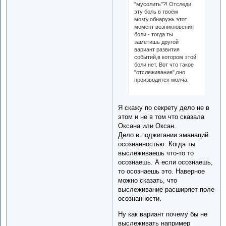
"мусолить"?! Отследи
эту боль в твоём
мозгу,обнаружь этот
момент возникновения
боли - тогда ты
заметишь другой
вариант развития
событий,в котором этой
боли нет. Вот что такое
"отслеживание",оно
производится молча.
Я скажу по секрету дело не в
этом и не в том что сказала
Оксана или Оксан.
Дело в поджигании эманаций
осознанностью. Когда ты
выслеживаешь что-то то
осознаешь. А если осознаешь,
то осознаешь это. Наверное
можно сказать, что
выслеживание расширяет поле
осознанности.
Ну как вариант почему бы не
выслеживать например