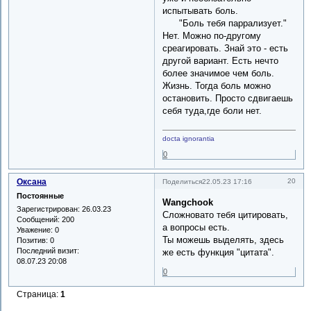
испытывать боль.
"Боль тебя паррализует."
Нет. Можно по-другому
среагировать. Знай это - есть
другой вариант. Есть нечто
более значимое чем боль.
Жизнь. Тогда боль можно
остановить. Просто сдвигаешь
себя туда,где боли нет.
docta ignorantia
0
Оксана
20
Поделиться
22.05.23 17:16
Постоянные
Wangchook
Зарегистрирован
: 26.03.23
Сложновато тебя цитировать,
Сообщений:
200
а вопросы есть.
Уважение:
0
Ты можешь выделять, здесь
Позитив:
0
Последний визит:
же есть функция "цитата".
08.07.23 20:08
0
Страница:
1