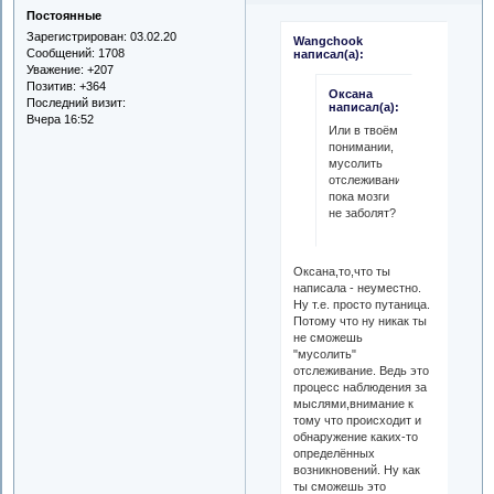
Постоянные
Зарегистрирован
: 03.02.20
Wangchook
Сообщений:
1708
написал(а):
Уважение:
+207
Позитив:
+364
Оксана
Последний визит:
написал(а):
Вчера 16:52
Или в твоём
понимании,
мусолить
отслеживание
пока мозги
не заболят?
Оксана,то,что ты
написала - неуместно.
Ну т.е. просто путаница.
Потому что ну никак ты
не сможешь
"мусолить"
отслеживание. Ведь это
процесс наблюдения за
мыслями,внимание к
тому что происходит и
обнаружение каких-то
определённых
возникновений. Ну как
ты сможешь это