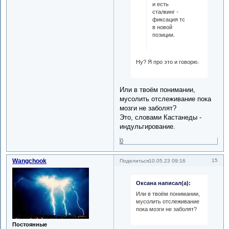
и есть
сталкинг -
фиксация тс
в новой
позиции.
Ну? Я про это и говорю.
Или в твоём понимании,
мусолить отслеживание пока
мозги не заболят?
Это, словами Кастанеды -
индульгирование.
0
Wangchook
15
Поделиться
10.05.23 09:16
Оксана написал(а):
Или в твоём понимании,
мусолить отслеживание
пока мозги не заболят?
Постоянные