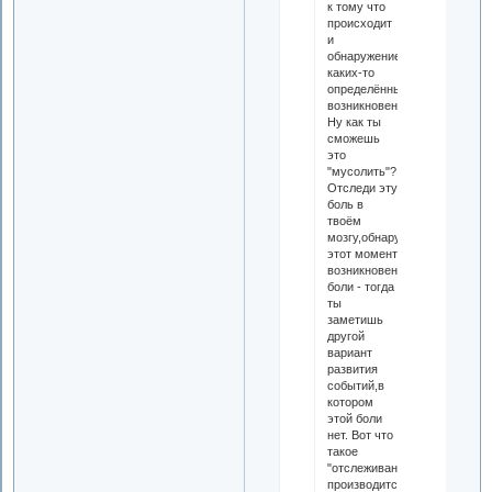
к тому что
происходит
и
обнаружение
каких-то
определённых
возникновений.
Ну как ты
сможешь
это
"мусолить"?!
Отследи эту
боль в
твоём
мозгу,обнаружь
этот момент
возникновения
боли - тогда
ты
заметишь
другой
вариант
развития
событий,в
котором
этой боли
нет. Вот что
такое
"отслеживание",оно
производится