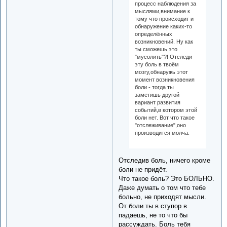
процесс наблюдения за
мыслями,внимание к
тому что происходит и
обнаружение каких-то
определённых
возникновений. Ну как
ты сможешь это
"мусолить"?! Отследи
эту боль в твоём
мозгу,обнаружь этот
момент возникновения
боли - тогда ты
заметишь другой
вариант развития
событий,в котором этой
боли нет. Вот что такое
"отслеживание",оно
производится молча.
Отследив боль, ничего кроме
боли не придёт.
Что такое боль? Это БОЛЬНО.
Даже думать о том что тебе
больно, не приходят мысли.
От боли ты в ступор в
падаешь, не то что бы
рассуждать. Боль тебя