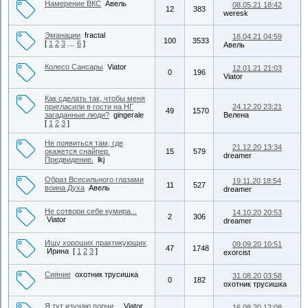
Намерение ВКС
Авель
08.05.21 18:42
12
383
weresk
Эманации
fractal
18.04.21 04:59
100
3533
[
1
2
3
…
6
]
Авель
Колесо Сансары
Viator
12.01.21 21:03
0
196
Viator
Как сделать так, чтобы меня
пригласили в гости на НГ
24.12.20 23:21
49
1570
загаданные люди?
gingerale
Велена
[
1
2
3
]
Не появиться там, где
21.12.20 13:34
окажется снайпер.
15
579
dreamer
Предвидение.
lkj
Образ Всесильного глазами
19.11.20 18:54
11
527
воина Духа
Авель
dreamer
Не сотвори себе кумира...
14.10.20 20:53
2
306
Viator
dreamer
Ищу хороших практикующих
09.09.20 10:51
47
1748
Ирина
[
1
2
3
]
exorcist
Сияние
охотник трусишка
31.08.20 03:58
0
182
охотник трусишка
Я тут изучаю порчи...
Viator
16.08.20 12:08