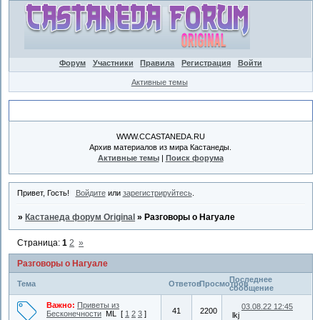
Форум
Участники
Правила
Регистрация
Войти
Активные темы
Объявление
WWW.CCASTANEDA.RU
Архив материалов из мира Кастанеды.
Активные темы
|
Поиск форума
Привет, Гость!
Войдите
или
зарегистрируйтесь
.
»
Кастанеда форум Original
»
Разговоры о Нагуале
Страница:
1
2
»
Разговоры о Нагуале
Последнее
Тема
Ответов
Просмотров
сообщение
Важно:
Приветы из
03.08.22 12:45
41
2200
Бесконечности
ML
[
1
2
3
]
lkj