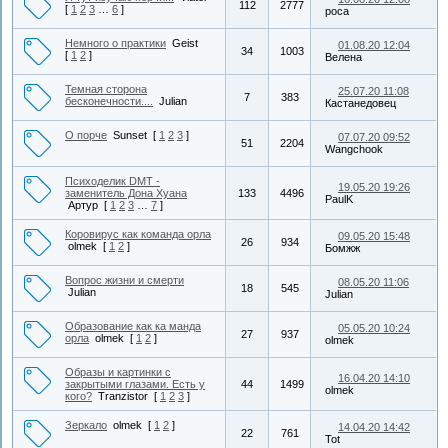
112
2777
[
1
2
3
…
6
]
роса
Немного о практики
Geist
01.08.20 12:04
34
1003
[
1
2
]
Велена
Темная сторона
25.07.20 11:08
7
383
бесконечности....
Julian
Кастанедовец
О порче
Sunset
[
1
2
3
]
07.07.20 09:52
51
2204
Wangchook
Психоделик DMT -
19.05.20 19:26
заменитель Дона Хуана
133
4496
PaulK
Артур
[
1
2
3
…
7
]
Коровирус как команда орла
09.05.20 15:48
26
934
olmek
[
1
2
]
Бомжж
Вопрос жизни и смерти
08.05.20 11:06
18
545
Julian
Julian
Образование как ка манда
05.05.20 10:24
27
937
орла
olmek
[
1
2
]
olmek
Образы и картинки с
16.04.20 14:10
закрытыми глазами. Есть у
44
1499
olmek
кого?
Tranzistor
[
1
2
3
]
Зеркало
olmek
[
1
2
]
14.04.20 14:42
22
761
Tot