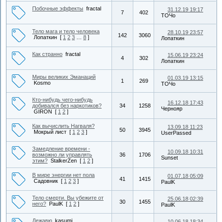
Побочные эффекты
fractal
31.12.19 19:17
7
402
ТОЧо
Тело мага и тело человека
28.10.19 23:57
142
3060
Лопаткин
[
1
2
3
…
8
]
Лопаткин
Как странно
fractal
15.06.19 23:24
4
302
Лопаткин
Миры великих Эманаций
01.03.19 13:15
1
269
Kosmo
ТОЧо
Кто-нибудь чего-нибудь
16.12.18 17:43
добивался без наркотиков?
34
1258
Чернояр
GIRON
[
1
2
]
Как вычислить Нагваля?
13.09.18 11:23
50
3945
Мокрый лист
[
1
2
3
]
UserPassed
Замедление времени -
10.09.18 10:31
возможно ли управлять
36
1706
Sunset
этим?
StalkerZen
[
1
2
]
В мире энергии нет пола
01.07.18 05:09
41
1415
Садовник
[
1
2
3
]
PaulK
Тело смерти. Вы убежите от
25.06.18 02:39
30
1455
него?
PaulK
[
1
2
]
PaulK
Дежавю
kasumi
10.06.18 18:34