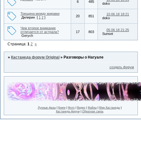
6
485
doko
Трещина между мирами
10.06.18 18:21
20
851
Дилирин
[
1
2
]
doko
Чем второе внимание
05.06.18 21:25
отличается от астрала?
17
803
Sunset
Gerych
Страница:
1
2
»
»
Кастанеда форум Original
»
Разговоры о Нагуале
создать форум
Лунные фазы
|
Книги
|
Фото
|
Видео
|
Файлы
|
Мир Кастанеды
|
Кастанеда форум
|
Обратная связь