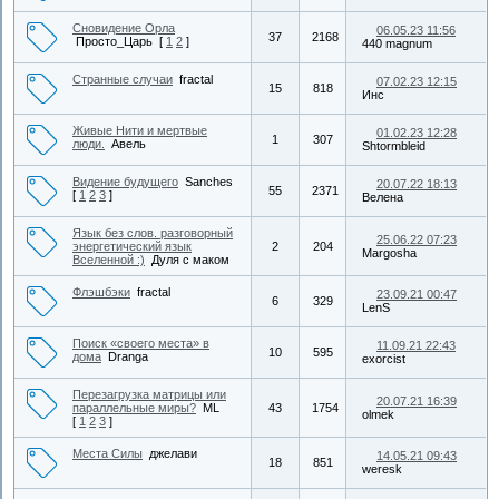
Сновидение Орла
06.05.23 11:56
37
2168
Просто_Царь
[
1
2
]
440 magnum
Странные случаи
fractal
07.02.23 12:15
15
818
Инс
Живые Нити и мертвые
01.02.23 12:28
1
307
люди.
Авель
Shtormbleid
Видение будущего
Sanches
20.07.22 18:13
55
2371
[
1
2
3
]
Велена
Язык без слов. разговорный
25.06.22 07:23
энергетический язык
2
204
Margosha
Вселенной :)
Дуля с маком
Флэшбэки
fractal
23.09.21 00:47
6
329
LenS
Поиск «своего места» в
11.09.21 22:43
10
595
дома
Dranga
exorcist
Перезагрузка матрицы или
20.07.21 16:39
параллельные миры?
ML
43
1754
olmek
[
1
2
3
]
Места Силы
джелави
14.05.21 09:43
18
851
weresk