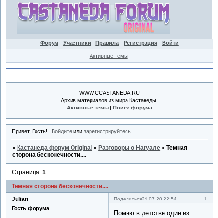
Форум
Участники
Правила
Регистрация
Войти
Активные темы
Объявление
WWW.CCASTANEDA.RU
Архив материалов из мира Кастанеды.
Активные темы
|
Поиск форума
Привет, Гость!
Войдите
или
зарегистрируйтесь
.
»
Кастанеда форум Original
»
Разговоры о Нагуале
»
Темная
сторона бесконечности....
Страница:
1
Темная сторона бесконечности....
Julian
1
Поделиться
24.07.20 22:54
Гость форума
Помню в детстве один из