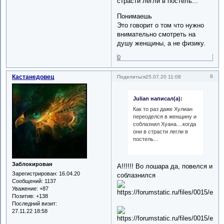
страсти легли в постель...
Понимаешь
Это говорит о том что нужно
внимательно смотреть на
душу женщины, а не физику.
0
Кастанедовец
8
Поделиться
25.07.20 11:08
Julian написал(а):
Как то раз даже Хулиан
переоделся в женщину и
соблазнил Хуана....когда
они в страсти легли в
постель...
Заблокирован
А!!!!!! Во лошара да, повелся и
Зарегистрирован
: 16.04.20
соблазнился
Сообщений:
1137
Уважение:
+87
Позитив:
+138
Последний визит:
27.11.22 18:58