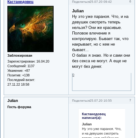
Кастанедовец
6
Поделиться
25.07.20 09:42
Julian
Ну это уже параноя. Что, и на
девушек смотреть теперь
нельзя? Они же красивые.
Половое влечение я
контролирую. Бывает так, что
накрывает, но с кем не
бывает...
О бабах я знаю. Но и сами они
Заблокирован
без секса не могут. А еще не
Зарегистрирован
: 16.04.20
могут без денег.
Сообщений:
1137
Уважение:
+87
0
Позитив:
+138
Последний визит:
27.11.22 18:58
Julian
7
Поделиться
25.07.20 10:55
Гость форума
Кастанедовец
написал(а):
Julian
Ну это уже параноя. Что,
и на девушек смотреть
теперь нельзя? Они же