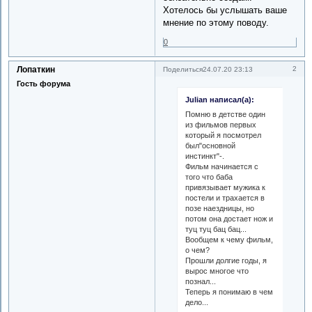
Хотелось бы услышать ваше
мнение по этому поводу.
0
Лопаткин
2
Поделиться
24.07.20 23:13
Гость форума
Julian написал(а):
Помню в детстве один
из фильмов первых
который я посмотрел
был"основной
инстинкт"-.
Фильм начинается с
того что баба
привязывает мужика к
постели и трахается в
позе наездницы, но
потом она достает нож и
туц туц бац бац...
Вообщем к чему фильм,
о чем?
Прошли долгие годы, я
вырос многое что
познал...
Теперь я понимаю в чем
дело...