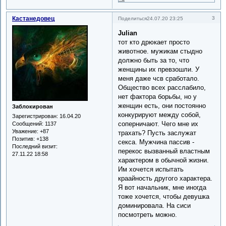
Кастанедовец
3
Поделиться
24.07.20 23:25
Julian
тот кто дрюкает просто
животное. мужикам стыдно
должно быть за то, что
женщины их превзошли. У
меня даже чсв сработало.
Общество всех расслабило,
нет фактора борьбы, но у
женщин есть, они постоянно
Заблокирован
конкурируют между собой,
Зарегистрирован
: 16.04.20
соперничают. Чего мне их
Сообщений:
1137
Уважение:
+87
трахать? Пусть заслужат
Позитив:
+138
секса. Мужчина пассив -
Последний визит:
перекос вызванный властным
27.11.22 18:58
характером в обычной жизни.
Им хочется испытать
краайность другого характера.
Я вот начальник, мне иногда
тоже хочется, чтобы девушка
доминировала. На сиси
посмотреть можно.