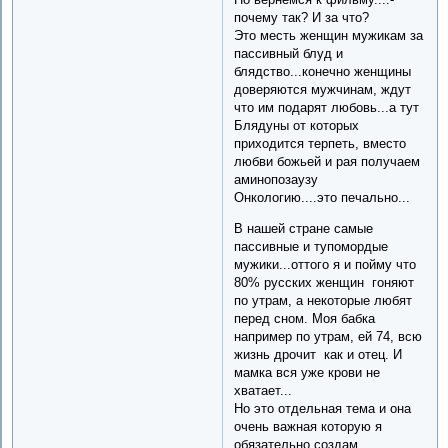
почему так? И за что?
Это месть женщин мужикам за
пассивный блуд и
блядство...конечно женщины
доверяются мужчинам, ждут
что им подарят любовь...а тут
Блядуны от которых
приходится терпеть, вместо
любви божьей и рая получаем
аминопозаузу
Онкологию....это печально...
В нашей стране самые
пассивные и тупомордые
мужики...оттого я и пойму что
80% русских женщин гоняют
по утрам, а некоторые любят
перед сном. Моя бабка
например по утрам, ей 74, всю
жизнь дрочит как и отец. И
мамка вся уже крови не
хватает...
Но это отдельная тема и она
очень важная которую я
обязательно создам.