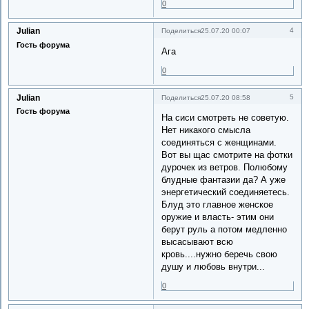
0
Julian
4
Поделиться
25.07.20 00:07
Гость форума
Ага
0
Julian
5
Поделиться
25.07.20 08:58
Гость форума
На сиси смотреть не советую.
Нет никакого смысла
соединяться с женщинами.
Вот вы щас смотрите на фотки
дурочек из ветров. Полюбому
блудные фантазии да? А уже
энергетический соединяетесь.
Блуд это главное женское
оружие и власть- этим они
берут руль а потом медленно
высасывают всю
кровь....нужно беречь свою
душу и любовь внутри...
0