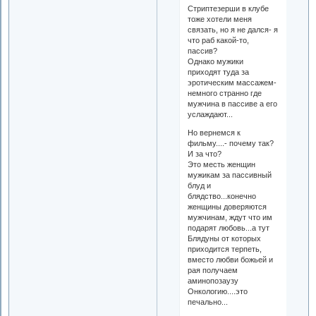
Стриптезерши в клубе
тоже хотели меня
связать, но я не дался- я
что раб какой-то,
пассив?
Однако мужики
приходят туда за
эротическим массажем-
немного странно где
мужчина в пассиве а его
услаждают...
Но вернемся к
фильму....- почему так?
И за что?
Это месть женщин
мужикам за пассивный
блуд и
блядство...конечно
женщины доверяются
мужчинам, ждут что им
подарят любовь...а тут
Блядуны от которых
приходится терпеть,
вместо любви божьей и
рая получаем
аминопозаузу
Онкологию....это
печально...