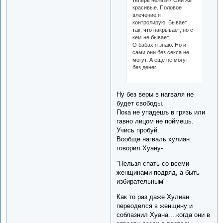
красивые. Половое
влечение я
контролирую. Бывает
так, что накрывает, но с
кем не бывает...
О бабах я знаю. Но и
сами они без секса не
могут. А еще не могут
без денег.
Ну без веры в нагваля не
будет свободы.
Пока не упадешъ в грязь или
гавно лицом не поймешь.
Учись пробуй.
Вообще нагваль хулиан
говорил Хуану-
"Нельзя спать со всеми
женщинами подряд, а быть
избирательным"-
Как то раз даже Хулиан
переоделся в женщину и
соблазнил Хуана....когда они в