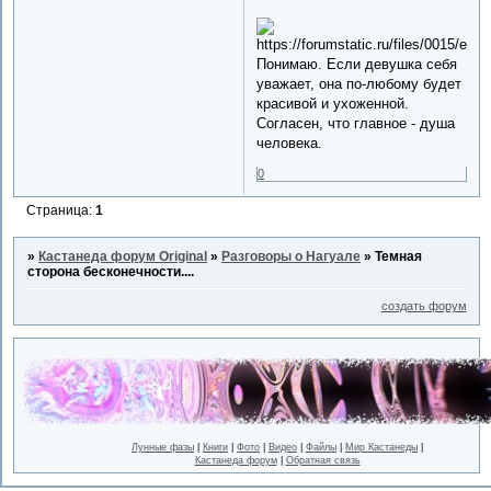
Понимаю. Если девушка себя
уважает, она по-любому будет
красивой и ухоженной.
Согласен, что главное - душа
человека.
0
Страница:
1
»
Кастанеда форум Original
»
Разговоры о Нагуале
»
Темная
сторона бесконечности....
создать форум
Лунные фазы
|
Книги
|
Фото
|
Видео
|
Файлы
|
Мир Кастанеды
|
Кастанеда форум
|
Обратная связь