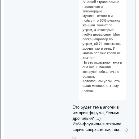
В нашей стране самые
пассивные и
тупомордые
мужики...оттого я и
пойму что 80% русских
женщин гоняют по
утрам, а некоторые
любят перед сном. Моя
бабка например по
утрам, ей 74, всю жизнь
дрочит как и отец. И
мамка вся уже крови не
хватает...
Но это отдельная тема и
она очень важная
которую я обязательно
создам.
Хотелось бы услышать
ваше мнение по этому
поводу.
Это будет тема апогей в
истории форума, *семья-
дрочильня*....)
Изба-флудильня открыла
серию сверхважных тем......)
+1