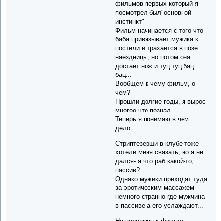
фильмов первых который я
посмотрел был"основной
инстинкт"-.
Фильм начинается с того что
баба привязывает мужика к
постели и трахается в позе
наездницы, но потом она
достает нож и туц туц бац
бац...
Вообщем к чему фильм, о
чем?
Прошли долгие годы, я вырос
многое что познал...
Теперь я понимаю в чем
дело...
Стриптезерши в клубе тоже
хотели меня связать, но я не
дался- я что раб какой-то,
пассив?
Однако мужики приходят туда
за эротическим массажем-
немного странно где мужчина
в пассиве а его услаждают...
Но вернемся к фильму....-