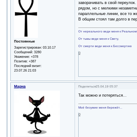
заворачивать в свой переулок.
рядом, но с мелкими незаметны
параллельные линии, все то же
В общем стоял там долго в пер
От нереального веди меня к Реальном
От тьмы веди меня к Свету,
Постоянные
От смерти веди меня к Бессмертию
Зарегистрирован
: 03.10.17
Сообщений:
3280
0
Уважение:
+378
Позитив:
+387
Последний визит:
23.07.26 21:03
Марна
Поделиться
25.04.19 05:37
Так можно и потеряться...
Моё безумие меня бережёт...
0