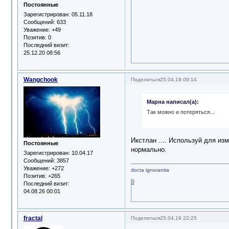
Постоянные
Зарегистрирован
: 05.11.18
Сообщений:
633
Уважение:
+49
Позитив:
0
Последний визит:
25.12.20 08:56
Wangchook
Поделиться
25.04.19 09:14
Марна написал(а):
Так можно и потеряться...
Икстлан .... Используй для изм
Постоянные
нормально.
Зарегистрирован
: 10.04.17
Сообщений:
3857
Уважение:
+272
docta ignorantia
Позитив:
+265
0
Последний визит:
04.08.26 00:01
fractal
Поделиться
25.04.19 22:25