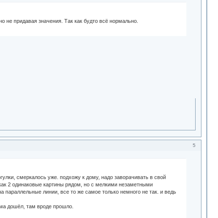
 но не придавая значения. Так как будто всё нормально.
5
гулки, смеркалось уже. подхожу к дому, надо заворачивать в свой
. как 2 одинаковые картины рядом, но с мелкими незаметными
а параллельные линии, все то же самое только немного не так. и ведь
дома дошёл, там вроде прошло.