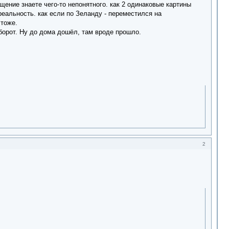
ущение знаете чего-то непонятного. как 2 одинаковые картины
еальность. как если по Зеланду - переместился на
 тоже.
оборот. Ну до дома дошёл, там вроде прошло.
2