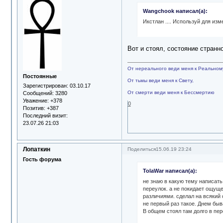
Wangchook написал(а):
Икстлан .... Используй для изм
Вот и стоял, состояние странн
От нереального веди меня к Реальном
Постоянные
От тьмы веди меня к Свету,
Зарегистрирован
: 03.10.17
От смерти веди меня к Бессмертию
Сообщений:
3280
Уважение:
+378
0
Позитив:
+387
Последний визит:
23.07.26 21:03
Лопаткин
Поделиться
15.06.19 23:24
Гость форума
TolaWar написал(а):
не знаю в какую тему написать
переулок. а не покидает ощуще
различиями. сделал на всякий 
не первый раз такое. Днем быв
В общем стоял там долго в пере