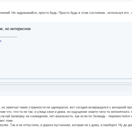
енений. Не задумывайся, просто будь. Просто будь в этом состоянии , используя его ,
ое, но интересное
у,
. но замечал такие странности не однократно. вот сегодня возвращался с вечерней про
ние что, что-то не так. и улица своя и дома. но ощущение знаете чего-то непонятного
случай проверку на сновидение, нет-реальность. как если по Зеланду - переместился н
ает тоже.
улке. Так и не отпустило, и дорога пустынная, которая не к дому, а наоборот. Ну до 