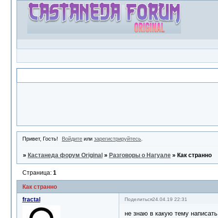
Объявление
Привет, Гость!
Войдите
или
зарегистрируйтесь
.
»
Кастанеда форум Original
»
Разговоры о Нагуале
»
Как странно
Страница:
1
Как странно
fractal
Поделиться
24.04.19 22:31
не знаю в какую тему написать