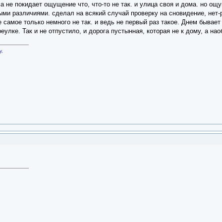
 а не покидает ощущение что, что-то не так. и улица своя и дома. но ощ
ми различиями. сделал на всякий случай проверку на сновидение, нет-р
 самое только немного не так. и ведь не первый раз такое. Днем бывает
еулке. Так и не отпустило, и дорога пустынная, которая не к дому, а на
у,