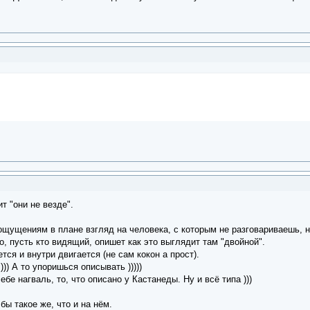
т "они не везде".
щущениям в плане взгляд на человека, с которым не разговариваешь, на 
тно, пусть кто видящий, опишет как это выглядит там "двойной".
ся и внутри двигается (не сам кокон а прост).
)) А то упоришься описывать )))))
е нагваль, то, что описано у Кастанеды. Ну и всё типа )))
 бы такое же, что и на нём.