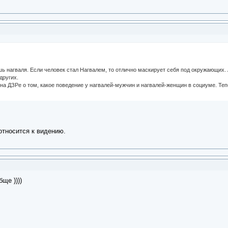
 нагваля. Если человек стал Нагвалем, то отлично маскирует себя под окружающих. А
 других.
на ДЗРе о том, какое поведение у нагвалей-мужчин и нагвалей-женщин в социуме. Теп
относится к видению.
ще ))))