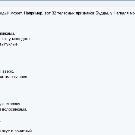
ждый может. Например, вот 32 телесных признаков Будды, у Нагваля мо
понками.
, как у молодого.
 выпуклые.
ы вверх.
й антилопы энея.
ую сторону.
и волосинками.
.
вкус в приятный.