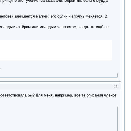
в принципе его "учение" записывали. Вероятно, если б Будда
человек занимается магией, его облик и впрямь меняется. В
о молодым актёром или молодым человеком, когда тот ещё не
.
12
оответствовала бы? Для меня, например, все те описания членов