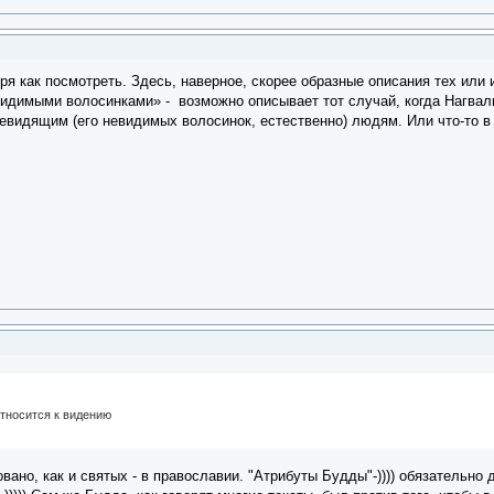
отря как посмотреть. Здесь, наверное, скорее образные описания тех ил
идимыми волосинками» - возможно описывает тот случай, когда Нагваль
видящим (его невидимых волосинок, естественно) людям. Или что-то в 
относится к видению
ано, как и святых - в православии. "Атрибуты Будды"-)))) обязательно 