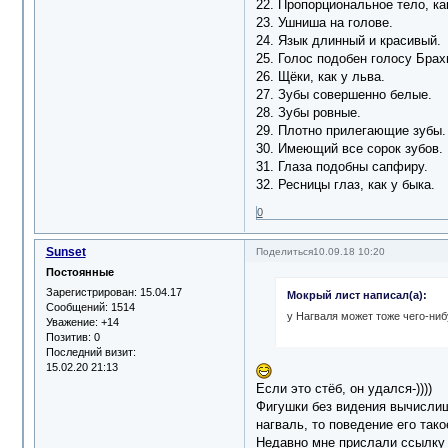
22. Пропорциональное тело, ка
23. Ушниша на голове.
24. Язык длинный и красивый.
25. Голос подобен голосу Брах
26. Щёки, как у льва.
27. Зубы совершенно белые.
28. Зубы ровные.
29. Плотно прилегающие зубы.
30. Имеющий все сорок зубов.
31. Глаза подобны сапфиру.
32. Ресницы глаз, как у быка.
0
Sunset
Поделиться
10.09.18 10:20
Постоянные
Зарегистрирован
: 15.04.17
Мокрый лист написал(а):
Сообщений:
1514
у Нагваля может тоже чего-ниб
Уважение:
+14
Позитив:
0
Последний визит:
15.02.20 21:13
Если это стёб, он удался-))))
Фигушки без видения вычислиш
нагваль, то поведение его тако
Недавно мне прислали ссылку 