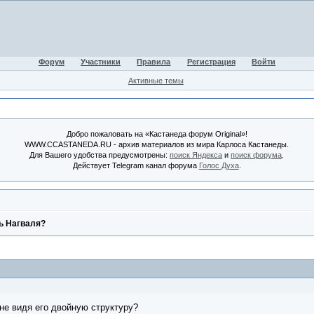
Форум
Участники
Правила
Регистрация
Войти
Активные темы
Добро пожаловать на «Кастанеда форум Original»!
WWW.CCASTANEDA.RU - архив материалов из мира Карлоса Кастанеды.
Для Вашего удобства предусмотрены:
поиск Яндекса
и
поиск форума
.
Действует Telegram канал форума
Голос Духа
.
ь Нагваля?
не видя его двойную структуру?