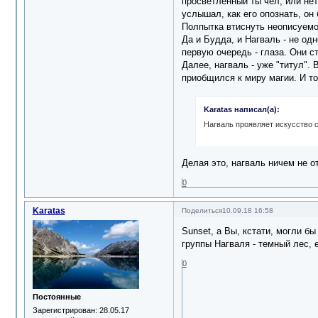
просветлённый ты чел, или нет-
услышал, как его опознать, он
Полпытка втиснуть неописуемое
Да и Будда, и Нагваль - не од
первую очередь - глаза. Они с
Далее, нагваль - уже "титул".
приобщился к миру магии. И то
Karatas написал(а):
Нагваль проявляет искусство 
Делая это, нагваль ничем не о
0
Karatas
Поделиться
10.09.18 16:58
Sunset, a Вы, кстати, могли б
группы Нагваля - темный лес, 
0
Постоянные
Зарегистрирован
: 28.05.17