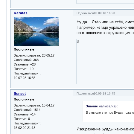
Karatas
Поделиться
10.09.18 16:23
Ну да... Стёб или не стёб, см
Например, «Лицо украшено нев
по отношению к окружающим не
0
Постоянные
Зарегистрирован
: 28.05.17
Сообщений:
368
Уважение:
+28
Позитив:
+10
Последний визит:
19.07.23 16:55
Sunset
Поделиться
10.09.18 16:45
Постоянные
Зарегистрирован
: 15.04.17
Знание написал(а):
Сообщений:
1514
В смысле это про Будду тоже 
Уважение:
+14
Позитив:
0
Последний визит:
15.02.20 21:13
Изображение будды канонизиров