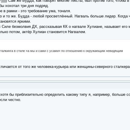
))))) Сам же Будда, как говорят многие тексты, был против того, чтобы 
 бы хохотал три дня подряд.
 в рамки - это требование ума, тоналя.
но и то же. Будда - любой просветлённый. Нагваль больше лидер. Когда 
тановятся яркими.
 В Силе безмолвия ДХ, рассказывая КК о нагвале Хулиане, называет ег
лько потом, актёр Хулиан становится Нагвалем.
сталкинга в стиле «а мы и сами с усами» по отношению к окружающим невидящим
тличается от того же человека-курьера или женщины-северного сталкера
ы хотя бы приблизительно определить какому типу я, например, больше с
если честно.