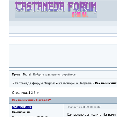
Объявление
Привет, Гость!
Войдите
или
зарегистрируйтесь
.
»
Кастанеда форум Original
»
Разговоры о Нагуале
»
Как вычислит
Страница:
1
2
3
»
Как вычислить Нагваля?
Мокрый лист
Поделиться
08.09.18 13:32
Начинающие
Как можно вычислить Нагваля 