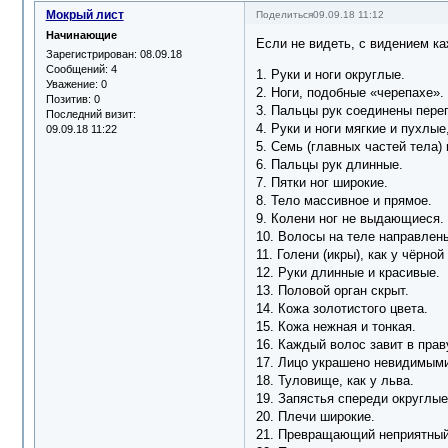
Мокрый лист
Поделиться
09.09.18 11:12
Начинающие
Если не видеть, с видением ка
Зарегистрирован
: 08.09.18
Сообщений:
4
1. Руки и ноги округлые.
Уважение:
0
2. Ноги, подобные «черепахе».
Позитив:
0
3. Пальцы рук соединены пере
Последний визит:
4. Руки и ноги мягкие и пухлые
09.09.18 11:22
5. Семь (главных частей тела)
6. Пальцы рук длинные.
7. Пятки ног широкие.
8. Тело массивное и прямое.
9. Колени ног не выдающиеся.
10. Волосы на теле направлен
11. Голени (икры), как у чёрно
12. Руки длинные и красивые.
13. Половой орган скрыт.
14. Кожа золотистого цвета.
15. Кожа нежная и тонкая.
16. Каждый волос завит в прав
17. Лицо украшено невидимым
18. Туловище, как у льва.
19. Запястья спереди округлые
20. Плечи широкие.
21. Превращающий неприятный 