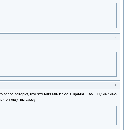
2
3
о голос говорит, что это нагваль плюс видение .. эм.. Ну не знаю
ль чел ощутим сразу.