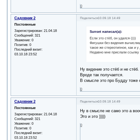
0
Садовник 2
Поделиться
10.09.18 14:49
Постоянные
Зарегистрирован
: 21.04.18
Sunset написал(а):
Сообщений:
321
Если это стёб, он удался-))))
Уважение:
0
Фигушки без видения вычислишь
Позитив:
0
такое же стереотипное, как и у
Последний визит:
Недавно мне прислали ссылку 
03.10.18 23:52
Ну видение это стёб и не стёб.
Вроде так получается.
В смысле это про Будду тоже 
0
Садовник 2
Поделиться
10.09.18 14:49
Постоянные
Ну в смысле не само это а вооб
Зарегистрирован
: 21.04.18
Это и это )))))
Сообщений:
321
Уважение:
0
0
Позитив:
0
Последний визит:
03.10.18 23:52