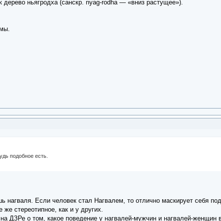
к дерево ньягродха (санскр. nyag-rodha — «вниз растущее»).
мы.
удь подобное есть.
ь нагваля. Если человек стал Нагвалем, то отлично маскирует себя по
е же стереотипное, как и у других.
на ДЗРе о том, какое поведение у нагвалей-мужчин и нагвалей-женщин в