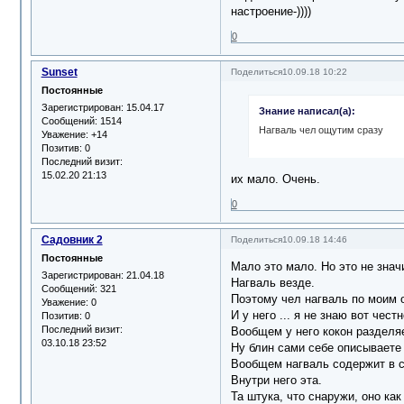
настроение-))))
0
Sunset
Поделиться
10.09.18 10:22
Постоянные
Зарегистрирован
: 15.04.17
Знание написал(а):
Сообщений:
1514
Нагваль чел ощутим сразу
Уважение:
+14
Позитив:
0
Последний визит:
15.02.20 21:13
их мало. Очень.
0
Садовник 2
Поделиться
10.09.18 14:46
Постоянные
Мало это мало. Но это не значи
Зарегистрирован
: 21.04.18
Нагваль везде.
Сообщений:
321
Поэтому чел нагваль по моим о
Уважение:
0
И у него ... я не знаю вот чес
Позитив:
0
Последний визит:
Вообщем у него кокон разделяет
03.10.18 23:52
Ну блин сами себе описываете )
Вообщем нагваль содержит в себ
Внутри него эта.
Та штука, что снаружи, оно как