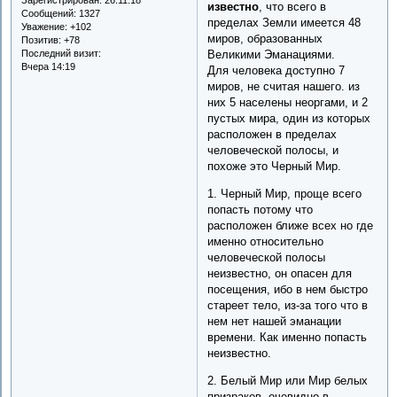
известно
, что всего в
Сообщений:
1327
пределах Земли имеется 48
Уважение:
+102
миров, образованных
Позитив:
+78
Последний визит:
Великими Эманациями.
Вчера 14:19
Для человека доступно 7
миров, не считая нашего. из
них 5 населены неоргами, и 2
пустых мира, один из которых
расположен в пределах
человеческой полосы, и
похоже это Черный Мир.
1. Черный Мир, проще всего
попасть потому что
расположен ближе всех но где
именно относительно
человеческой полосы
неизвестно, он опасен для
посещения, ибо в нем быстро
стареет тело, из-за того что в
нем нет нашей эманации
времени. Как именно попасть
неизвестно.
2. Белый Мир или Мир белых
призраков, очевидно в