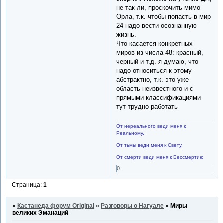
не так ли, проскочить мимо
Орла, т.к. чтобы попасть в мир
24 надо вести осознанную
жизнь.
Что касается конкретных
миров из числа 48: красный,
черный и т.д.-я думаю, что
надо относиться к этому
абстрактно, т.к. это уже
область неизвестного и с
прямыми классификациями
тут трудно работать
От нереального веди меня к
Реальному,
От тьмы веди меня к Свету,
От смерти веди меня к Бессмертию
0
Страница:
1
»
Кастанеда форум Original
»
Разговоры о Нагуале
»
Миры
великих Эманаций