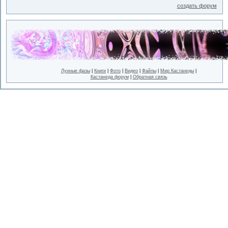
создать форум
Лунные фазы
|
Книги
|
Фото
|
Видео
|
Файлы
|
Мир Кастанеды
|
Кастанеда форум
|
Обратная связь