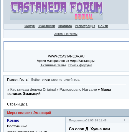
Форум
Участники
Правила
Регистрация
Войти
Активные темы
Объявление
WWW.CCASTANEDA.RU
Архив материалов из мира Кастанеды.
Активные темы
|
Поиск форума
Привет, Гость!
Войдите
или
зарегистрируйтесь
.
»
Кастанеда форум Original
»
Разговоры о Нагуале
»
Миры
великих Эманаций
Страница:
1
Миры великих Эманаций
Kosmo
1
Поделиться
01.03.19 11:48
Постоянные
Со слов Д. Хуана нам
Зарегистрирован
: 26.11.18