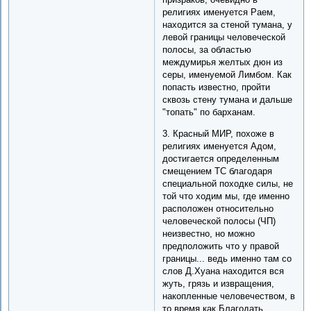
религиях именуется Раем,
находится за стеной тумана, у
левой границы человеческой
полосы, за областью
междумирья желтых дюн из
серы, именуемой Лимбом. Как
попасть известно, пройти
сквозь стену тумана и дальше
"топать" по барханам.
3. Красный МИР, похоже в
религиях именуется Адом,
достигается определенным
смещением ТС благодаря
специальной походке силы, не
той что ходим мы, где именно
расположен относительно
человеческой полосы (ЧП)
неизвестно, но можно
предположить что у правой
границы... ведь именно там со
слов Д.Хуана находится вся
жуть, грязь и извращения,
накопленные человечеством, в
то время как Благодать,