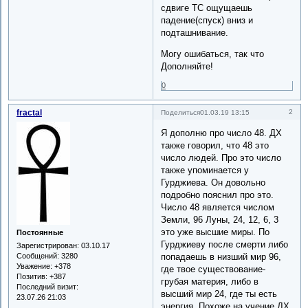
сдвиге ТС ощущаешь
падение(спуск) вниз и
подташнивание.
Могу ошибаться, так что
Дополняйте!
0
fractal
2
Поделиться
01.03.19 13:15
Я дополню про число 48. ДХ
также говорил, что 48 это
число людей. Про это число
также упоминается у
Гурджиева. Он довольно
подробно пояснил про это.
Число 48 является числом
Земли, 96 Луны, 24, 12, 6, 3
это уже высшие миры. По
Постоянные
Гурджиеву после смерти либо
Зарегистрирован
: 03.10.17
попадаешь в низший мир 96,
Сообщений:
3280
Уважение:
+378
где твое существование-
Позитив:
+387
грубая материя, либо в
Последний визит:
высший мир 24, где ты есть
23.07.26 21:03
энергия. Похоже на учение ДХ,