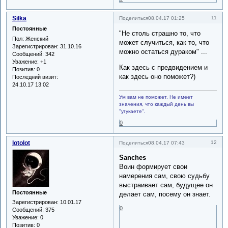
Silka
11
Поделиться
08.04.17 01:25
Постоянные
"Не столь страшно то, что
Пол:
Женский
может случиться, как то, что
Зарегистрирован
: 31.10.16
можно остаться дураком" ...
Сообщений:
342
Уважение:
+1
Как здесь с предвидением и
Позитив:
0
как здесь оно поможет?)
Последний визит:
24.10.17 13:02
Ум вам не поможет. Не имеет
значения, что каждый день вы
"угукаете".
0
lotolot
12
Поделиться
08.04.17 07:43
Sanches
Воин формирует свои
намерения сам, свою судьбу
выстраивает сам, будущее он
Постоянные
делает сам, посему он знает.
Зарегистрирован
: 10.01.17
0
Сообщений:
375
Уважение:
0
Позитив:
0