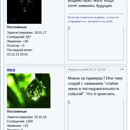
воздействуют маги, когда
хотят изменить будущее.
Если вы ломитесь в дверь, а она не
открывается - потяните на себя.
Постоянные
0
Зарегистрирован
: 19.01.17
Сообщений:
857
Уважение:
+26
Позитив:
+3
Последний визит:
23.12.21 20:01
роса
18
Поделиться
09.04.17 18:54
Можно на примерах? Или тему
создай с названием "слабое
звено в последовательности
событий". Что б прояснить .
0
Постоянные
Зарегистрирован
: 23.10.16
Сообщений:
1269
Уважение:
+15