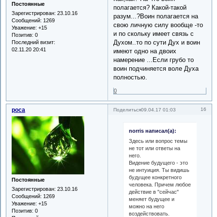
Постоянные
полагается? Какой-такой
Зарегистрирован
: 23.10.16
разум...?Воин полагается на
Сообщений:
1269
свою личную силу вообще -то
Уважение:
+15
и по скольку имеет связь с
Позитив:
0
Духом..то по сути Дух и воин
Последний визит:
02.11.20 20:41
имеют одно на двоих
намерение ...Если грубо то
воин подчиняется воле Духа
полностью.
0
роса
16
Поделиться
09.04.17 01:03
norris написал(а):
Здесь или вопрос темы
не тот или ответы на
него.
Видение будущего - это
не интуиция. Ты видишь
будущее конкретного
Постоянные
человека. Причем любое
Зарегистрирован
: 23.10.16
действие в "сейчас"
Сообщений:
1269
меняет будущее и
Уважение:
+15
можно на него
Позитив:
0
воздействовать.