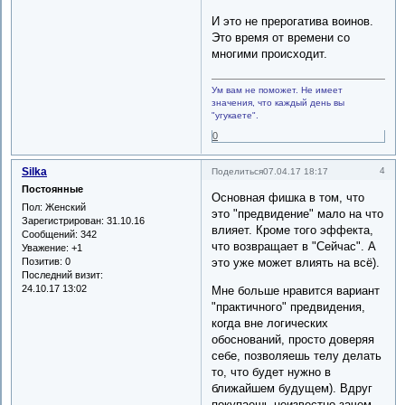
И это не прерогатива воинов.
Это время от времени со
многими происходит.
Ум вам не поможет. Не имеет
значения, что каждый день вы
"угукаете".
0
Silka
4
Поделиться
07.04.17 18:17
Постоянные
Основная фишка в том, что
Пол:
Женский
это "предвидение" мало на что
Зарегистрирован
: 31.10.16
влияет. Кроме того эффекта,
Сообщений:
342
что возвращает в "Сейчас". А
Уважение:
+1
Позитив:
0
это уже может влиять на всё).
Последний визит:
24.10.17 13:02
Мне больше нравится вариант
"практичного" предвидения,
когда вне логических
обоснований, просто доверяя
себе, позволяешь телу делать
то, что будет нужно в
ближайшем будущем). Вдруг
покупаешь неизвестно зачем