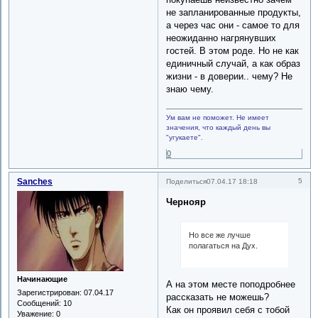
не запланированные продукты,
а через час они - самое то для
неожиданно нагрянувших
гостей. В этом роде. Но не как
единичный случай, а как образ
жизни - в доверии.. чему? Не
знаю чему.
Ум вам не поможет. Не имеет
значения, что каждый день вы
"угукаете".
0
Sanches
5
Поделиться
07.04.17 18:18
Чернояр
Но все же лучше
полагаться на Дух.
Начинающие
А на этом месте поподробнее
Зарегистрирован
: 07.04.17
рассказать не можешь?
Сообщений:
10
Как он проявил себя с тобой
Уважение:
0