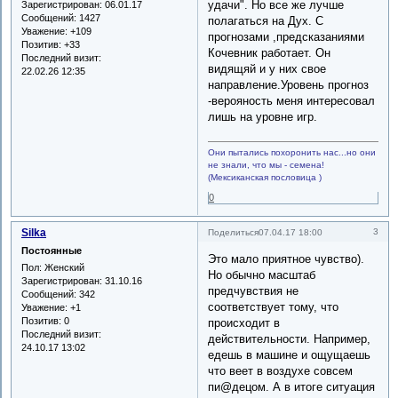
удачи". Но все же лучше
Зарегистрирован
: 06.01.17
Сообщений:
1427
полагаться на Дух. С
Уважение:
+109
прогнозами ,предсказаниями
Позитив:
+33
Кочевник работает. Он
Последний визит:
видящяй и у них свое
22.02.26 12:35
направление.Уровень прогноз
-верояность меня интересовал
лишь на уровне игр.
Они пытались похоронить нас...но они
не знали, что мы - семена!
(Мексиканская пословица )
0
Silka
3
Поделиться
07.04.17 18:00
Постоянные
Это мало приятное чувство).
Пол:
Женский
Но обычно масштаб
Зарегистрирован
: 31.10.16
предчувствия не
Сообщений:
342
соответствует тому, что
Уважение:
+1
Позитив:
0
происходит в
Последний визит:
действительности. Например,
24.10.17 13:02
едешь в машине и ощущаешь
что веет в воздухе совсем
пи@децом. А в итоге ситуация