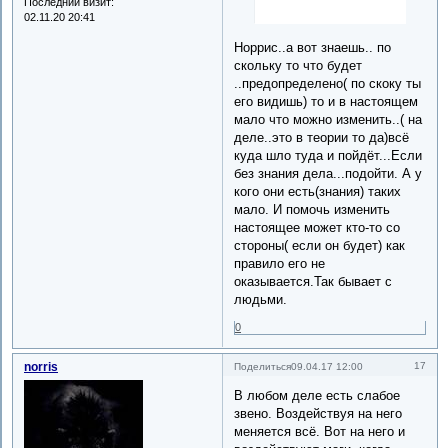
Последний визит:
02.11.20 20:41
Норрис..а вот знаешь.. по
скольку то что будет
..предопределено( по скоку ты
его видишь) то и в настоящем
мало что можно изменить..( на
деле..это в теории то да)всё
куда шло туда и пойдёт...Если
без знания дела...подойти. А у
кого они есть(знания) таких
мало. И помочь изменить
настоящее может кто-то со
стороны( если он будет) как
правило его не
оказывается.Так бывает с
людьми.
0
norris
17
Поделиться
09.04.17 12:00
В любом деле есть слабое
звено. Воздействуя на него
меняется всё. Вот на него и