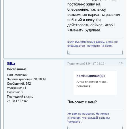
постоянно живу на
опережение, т.е. вижу
возможные варианты развития
событий и вижу как
действовать сейчас, чтобы
изменить будущее.
Если вы ломитесь в дверь, а она не
открывается - потяните на себя.
0
Silka
10
Поделиться
08.04.17 01:19
Постоянные
Пол:
Женский
norris написал(а):
Зарегистрирован
: 31.10.16
А так по жизни очень
Сообщений:
342
помогает.
Уважение:
+1
Позитив:
0
Последний визит:
24.10.17 13:02
Помогает с чем?
Ум вам не поможет. Не имеет
значения, что каждый день вы
"угукаете".
0