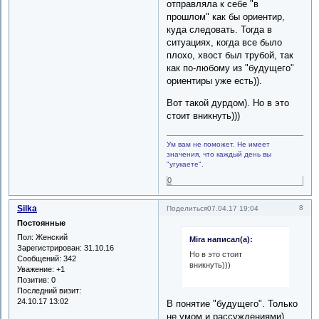
отправляла к себе "в
прошлом" как бы ориентир,
куда следовать. Тогда в
ситуациях, когда все было
плохо, хвост был трубой, так
как по-любому из "будущего"
ориентиры уже есть)).
Вот такой дурдом). Но в это
стоит вникнуть)))
Ум вам не поможет. Не имеет
значения, что каждый день вы
"угукаете".
0
Silka
8
Поделиться
07.04.17 19:04
Постоянные
Пол:
Женский
Mira написал(а):
Зарегистрирован
: 31.10.16
Но в это стоит
Сообщений:
342
вникнуть)))
Уважение:
+1
Позитив:
0
Последний визит:
24.10.17 13:02
В понятие "будущего". Только
не умом и рассуждениями)