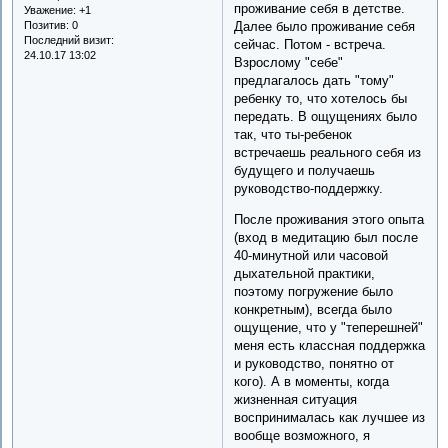
проживание себя в детстве.
Уважение:
+1
Позитив:
0
Далее было проживание себя
Последний визит:
сейчас. Потом - встреча.
24.10.17 13:02
Взрослому "себе"
предлагалось дать "тому"
ребенку то, что хотелось бы
передать. В ощущениях было
так, что ты-ребенок
встречаешь реального себя из
будущего и получаешь
руководство-поддержку.
После проживания этого опыта
(вход в медитацию был после
40-минутной или часовой
дыхательной практики,
поэтому погружение было
конкретным), всегда было
ощущение, что у "теперешней"
меня есть классная поддержка
и руководство, понятно от
кого). А в моменты, когда
жизненная ситуация
воспринималась как лучшее из
вообще возможного, я