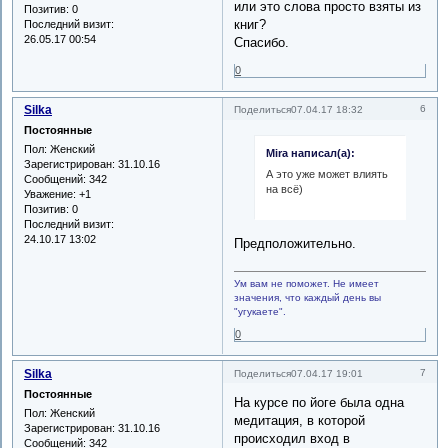
или это слова просто взяты из
Позитив:
0
книг?
Последний визит:
26.05.17 00:54
Спасибо.
0
Silka
6
Поделиться
07.04.17 18:32
Постоянные
Пол:
Женский
Mira написал(а):
Зарегистрирован
: 31.10.16
А это уже может влиять
Сообщений:
342
на всё)
Уважение:
+1
Позитив:
0
Последний визит:
24.10.17 13:02
Предположительно.
Ум вам не поможет. Не имеет
значения, что каждый день вы
"угукаете".
0
Silka
7
Поделиться
07.04.17 19:01
Постоянные
На курсе по йоге была одна
Пол:
Женский
медитация, в которой
Зарегистрирован
: 31.10.16
происходил вход в
Сообщений:
342