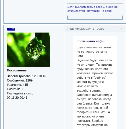
Если вы ломитесь в дверь, а она не
открывается - потяните на себя.
0
роса
14
Поделиться
09.04.17 00:57
norris написал(а):
Здесь или вопрос темы
не тот или ответы на
него.
Видение будущего - это
не интуиция. Ты видишь
будущее конкретного
Постоянные
человека. Причем любое
Зарегистрирован
: 23.10.16
действие в "сейчас"
Сообщений:
1269
меняет будущее и
Уважение:
+15
можно на него
Позитив:
0
воздействовать.
Последний визит:
Особенно сильно видна
02.11.20 20:41
смерть человека, когда
она близка. Вот только
люди не готовы о ней
говорить и слышать. А
так по жизни очень
помогает. Вообще
сталкеры смотрят на