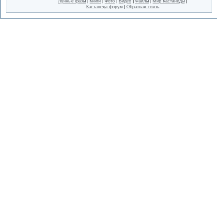
Лунные фазы
|
Книги
|
Фото
|
Видео
|
Файлы
|
Мир Кастанеды
|
Кастанеда форум
|
Обратная связь