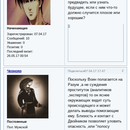
предвидеть или узнать
будущее, если с ним что-то
должно случится плохое или
хорошие?
0
Начинающие
Зарегистрирован
: 07.04.17
Сообщений:
10
Уважение:
0
Позитив:
0
Последний визит:
26.05.17 00:54
Чернояр
2
Поделиться
07.04.17 17:47
Поскольку Воин полагается на
Разум ,а не суждения
проституток (аналитиков
,экспертов) то он яснее
окружающих видит суть
происходящего и может
делать выводы помогающие
ему. Близость и контакт с
Двойником позволяет уловить
Постоянные
опасность ,или "полосу
Пол:
Мужской