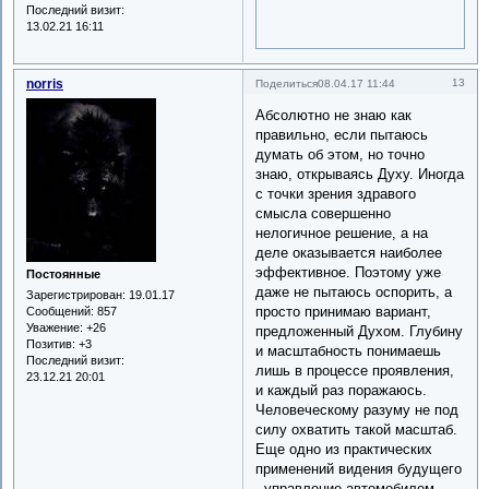
Последний визит:
13.02.21 16:11
norris
13
Поделиться
08.04.17 11:44
Абсолютно не знаю как
правильно, если пытаюсь
думать об этом, но точно
знаю, открываясь Духу. Иногда
с точки зрения здравого
смысла совершенно
нелогичное решение, а на
деле оказывается наиболее
эффективное. Поэтому уже
Постоянные
даже не пытаюсь оспорить, а
Зарегистрирован
: 19.01.17
просто принимаю вариант,
Сообщений:
857
Уважение:
+26
предложенный Духом. Глубину
Позитив:
+3
и масштабность понимаешь
Последний визит:
лишь в процессе проявления,
23.12.21 20:01
и каждый раз поражаюсь.
Человеческому разуму не под
силу охватить такой масштаб.
Еще одно из практических
применений видения будущего
- управление автомобилем.