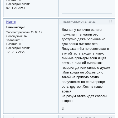
Позитив:
0
Последний визит:
02.11.20 20:41
Никто
19
Поделиться
09.04.17 19:21
Начинающие
Воина ну конечно если он
Зарегистрирован
: 29.03.17
приуспел в магии это
Сообщений:
14
доступно даже большее но
Уважение:
0
для воина чистого это
Позитив:
0
Последний визит:
Ловушка.я бы не советовал в
12.12.17 21:22
эту область входить имею
личные примеры.воин ищет
связь с личной силой как
говорил дх или связь с духом
.Или кокда он общается с
табой на прямую.глупо
получается.но если проще
есть другое .Хотя в наше
время
на разум атака идет совсем
сторон.
0