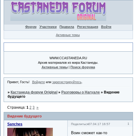
Форум
Участники
Правила
Регистрация
Войти
Активные темы
Объявление
WWW.CCASTANEDA.RU
Архив материалов из мира Кастанеды.
Активные темы
|
Поиск форума
Привет, Гость!
Войдите
или
зарегистрируйтесь
.
»
Кастанеда форум Original
»
Разговоры о Нагуале
»
Видение
будущего
Страница:
1
2
3
»
Видение будущего
Sanches
1
Поделиться
07.04.17 16:57
Воин сможет как-то