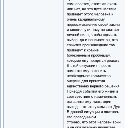
сомневается, стоит ли ехать
или нет, но это путешествие
приведет этого человека к
очень кардинальному
переосмыслению своей жизни
и своего пути. Ему не хватает
личной силы, чтобы сделать
выбор, да и понимает он, что
события произошедшие там
приведут к крайне
болезненным проблемам,
которые ему придется решать.
В этой ситуации я просто
помогаю ему накопить
необходимое количество
энергии для принятия
единственно верного решения.
Приводя события его жизни в
соответствие с намеченным,
оставляю ему лишь один
выход - тот что указывает Дух.
В данной ситуации я являюсь
его проводником.
Уточню, что этот человек воин
и он обязательно прочитает