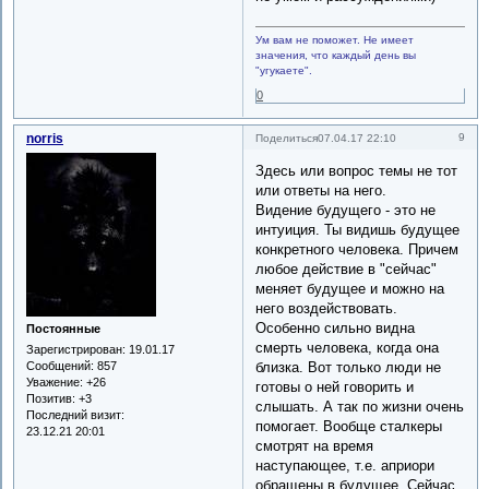
Ум вам не поможет. Не имеет
значения, что каждый день вы
"угукаете".
0
norris
9
Поделиться
07.04.17 22:10
Здесь или вопрос темы не тот
или ответы на него.
Видение будущего - это не
интуиция. Ты видишь будущее
конкретного человека. Причем
любое действие в "сейчас"
меняет будущее и можно на
него воздействовать.
Особенно сильно видна
Постоянные
смерть человека, когда она
Зарегистрирован
: 19.01.17
близка. Вот только люди не
Сообщений:
857
Уважение:
+26
готовы о ней говорить и
Позитив:
+3
слышать. А так по жизни очень
Последний визит:
помогает. Вообще сталкеры
23.12.21 20:01
смотрят на время
наступающее, т.е. априори
обращены в будущее. Сейчас