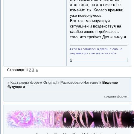
этот текст, но это ничего не
изменит, т.к. Колесо времени
уже повернулось.
Вот так, манипулируя
ситуацией и воздействуя на
слабое звено я добиваюсь
того, что требует Дух и вижу я.
Если вы ломитесь в дверь, а она не
открывается - потяните на себя.
0
Страница:
1
2
3
»
»
Кастанеда форум Original
»
Разговоры о Нагуале
»
Видение
будущего
создать форум