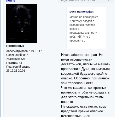
norris
20
Поделиться
09.04.17 22:19
роса написал(а):
Можно на примерах?
Или тему создай с
названием "слабое
звено в
последовательности
событий". Что б
прояснить .
Постоянные
Зарегистрирован
: 19.01.17
Никто абсолютно прав. Не
Сообщений:
857
Уважение:
+26
имея отрешенности
Позитив:
+3
достаточной, чтобы не мешать
Последний визит:
проявлению Духа, заниматься
23.12.21 20:01
коррекцией будущего крайне
опасно. Особенно, при личной
заинтересованности.
Что же касается конкретных
примеров, чтобы не создавать
для этого отдельной темы
поясню:
Ну скажем, есть некто, кому
предстоит крайне опасное
путешествие, и он