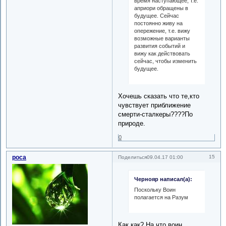
время наступающее, т.е.
априори обращены в
будущее. Сейчас
постоянно живу на
опережение, т.е. вижу
возможные варианты
развития событий и
вижу как действовать
сейчас, чтобы изменить
будущее.
Хочешь сказать что те,кто
чувствует приближение
смерти-сталкеры????По
природе.
0
роса
15
Поделиться
09.04.17 01:00
Чернояр написал(а):
Поскольку Воин
полагается на Разум
Как,как? На что воин