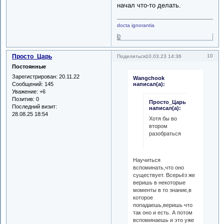
начал что-то делать.
docta ignorantia
0
Просто_Царь
10
Поделиться
10.03.23 14:36
Постоянные
Зарегистрирован
: 20.11.22
Wangchook
Сообщений:
145
написал(а):
Уважение:
+6
Позитив:
0
Просто_Царь
Последний визит:
написал(а):
28.08.25 18:54
Хотя бы во
втором
разобраться
Научиться
вспоминать,что оно
существует. Всерьёз же
веришь в некоторые
моменты в то знание,в
которое
попадаешь,веришь что
так оно и есть. А потом
вспоминаешь и это уже