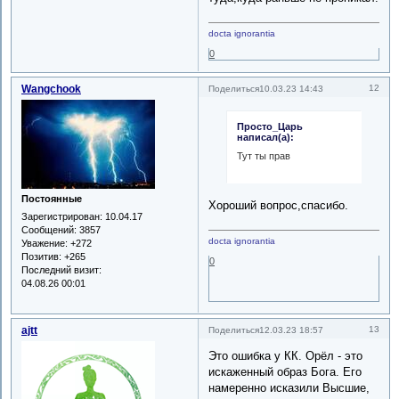
docta ignorantia
0
Wangchook
12
Поделиться
10.03.23 14:43
Просто_Царь
написал(а):
Тут ты прав
Постоянные
Хороший вопрос,спасибо.
Зарегистрирован
: 10.04.17
Сообщений:
3857
docta ignorantia
Уважение:
+272
Позитив:
+265
0
Последний визит:
04.08.26 00:01
ajtt
13
Поделиться
12.03.23 18:57
Это ошибка у КК. Орёл - это
искаженный образ Бога. Его
намеренно исказили Высшие,