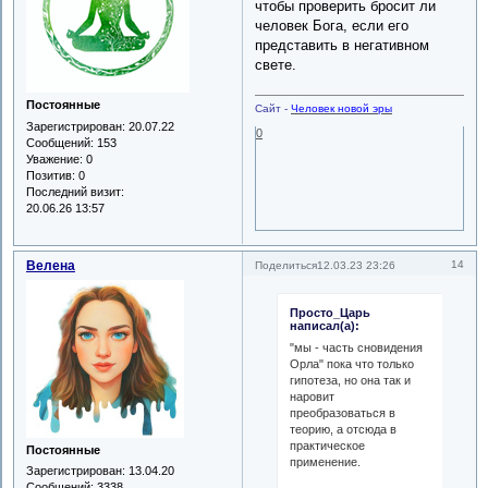
чтобы проверить бросит ли
человек Бога, если его
представить в негативном
свете.
Постоянные
Сайт -
Человек новой эры
Зарегистрирован
: 20.07.22
0
Сообщений:
153
Уважение:
0
Позитив:
0
Последний визит:
20.06.26 13:57
Велена
14
Поделиться
12.03.23 23:26
Просто_Царь
написал(а):
"мы - часть сновидения
Орла" пока что только
гипотеза, но она так и
наровит
преобразоваться в
теорию, а отсюда в
практическое
Постоянные
применение.
Зарегистрирован
: 13.04.20
Сообщений:
3338