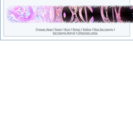
Лунные фазы
|
Книги
|
Фото
|
Видео
|
Файлы
|
Мир Кастанеды
|
Кастанеда форум
|
Обратная связь