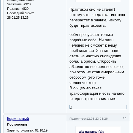
Уважение:
+928
Позитив:
+820
Практикой оно не станет)
Последний визит:
потому что, когда эта гипотеза
28.01.25 13:26
перерастет в знание, некому
будет практиковать.
орёл пропускает только
подобных себе. Ни один
человек не сможет к нему
приблизиться. Значит, надо
стать не частью сновидения
орла, а орлом. Отбросить
абсолютно всё человеческое,
при этом не став аморальным
отбросом (это тоже
человеческое).
В общем-то такая
трансформация и есть начало
входа в третье внимание.
0
Коричневый
15
Поделиться
12.03.23 23:26
Постоянные
Зарегистрирован
: 01.10.19
ajtt написал(а):