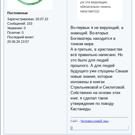
уж эти верующие..
обязательно ченить
напутают))))
Постоянные
Зарегистрирован
: 20.07.22
Сообщений:
153
Во-первых я не верующий, а
Уважение:
0
Позитив:
0
знающий. Во-вторых
Последний визит:
Богоматерь находится в
20.06.26 13:57
тонком мире.
А в-третьих, в христианстве
всё правильно написано. Но
это было для людей
прошлого. А для людей
будущего уже спущены Свыше
новые знания, которые
изложены в книгах
Стрельниковой и Секлитовой.
Собственно на основе этих
книг, я сделал такое
утверждение по поводу
Кастанеды.
Сайт -
Человек новой эры
0