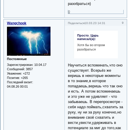
разобраться)
0
Wangchook
9
Поделиться
10.03.23 14:31
Просто_Царь
написал(а):
Хотя бы во втором
разобраться
Постоянные
Зарегистрирован
: 10.04.17
Научиться вспоминать,что оно
Сообщений:
3857
существует. Всерьёз же
Уважение:
+272
веришь в некоторые моменты
Позитив:
+265
в то знание,в которое
Последний визит:
попадаешь,веришь что так оно
04.08.26 00:01
и есть. А потом вспоминаешь
и это уже не удивляет - что
забываешь. В перепросмотре -
себя надо поймать,схватить за
руку, ну ни за руку конечно,но
внимание своё схватить и
вести,увести,удерживать в
потенциале за миг до того,как