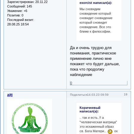
Зарегистрирован
: 20.11.22
exorcist написал(а):
Сообщений:
145
Мы сновидим
Уважение:
+6
сновидение который
Позитив:
0
сновидит сновидение
Последний визит:
который сновидит
28.08.25 18:54
сновидение. Все это
ближе к философии.
Да и очень трудно для
понимания, практическое
применение лично мне
покажет что будет дальше,
пока что продолжу
наблюдение
0
ajtt
19
Поделиться
14.03.23 09:59
Коричневый
написал(а):
.. так и есть..!! а
"человеческая матрица"
это искаженный образ
св. Бога Матери..
ох