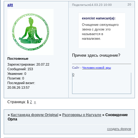
ajtt
20
Поделиться
14.03.23 10:00
exorcist написал(а):
Очищение связующего
звена с духом это
называется в
нагвализме.
Причем здесь очищение?
Постоянные
Зарегистрирован
: 20.07.22
Сайт -
Человек новой эры
Сообщений:
153
Уважение:
0
0
Позитив:
0
Последний визит:
20.06.26 13:57
Страница:
1
2
»
»
Кастанеда форум Original
»
Разговоры о Нагуале
»
Сновидение
Орла
создать форум