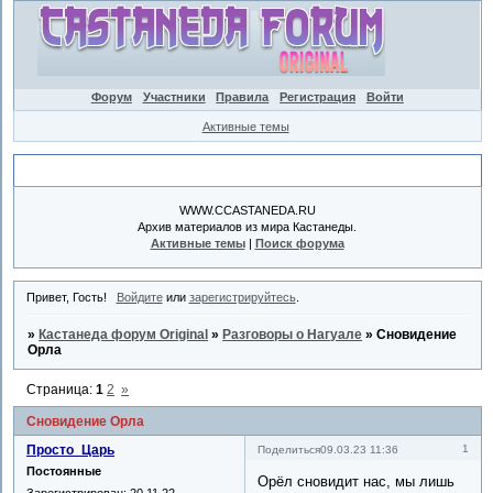
Форум
Участники
Правила
Регистрация
Войти
Активные темы
Объявление
WWW.CCASTANEDA.RU
Архив материалов из мира Кастанеды.
Активные темы
|
Поиск форума
Привет, Гость!
Войдите
или
зарегистрируйтесь
.
»
Кастанеда форум Original
»
Разговоры о Нагуале
»
Сновидение
Орла
Страница:
1
2
»
Сновидение Орла
Просто_Царь
1
Поделиться
09.03.23 11:36
Постоянные
Орёл сновидит нас, мы лишь
Зарегистрирован
: 20.11.22