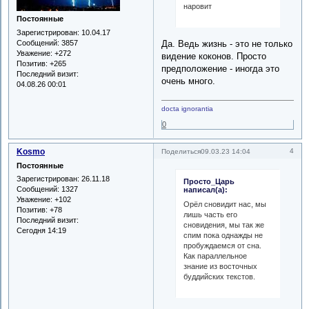
наровит
Постоянные
Зарегистрирован
: 10.04.17
Сообщений:
3857
Да. Ведь жизнь - это не только
Уважение:
+272
видение коконов. Просто
Позитив:
+265
предположение - иногда это
Последний визит:
очень много.
04.08.26 00:01
docta ignorantia
0
Kosmo
4
Поделиться
09.03.23 14:04
Постоянные
Зарегистрирован
: 26.11.18
Просто_Царь
Сообщений:
1327
написал(а):
Уважение:
+102
Орёл сновидит нас, мы
Позитив:
+78
лишь часть его
Последний визит:
сновидения, мы так же
Сегодня 14:19
спим пока однажды не
пробуждаемся от сна.
Как параллельное
знание из восточных
буддийских текстов.