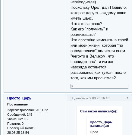
необходимая).
Поскольку Орел дал Правило,
которое дарует каждому шанс
иметь шанс.
Что это за шанс?
Как его "получить" и
реализовать?
Что способно изменить в твоей
или моей жизни, которая "по
определению" является сном
"чего-то в Великом, что
сновидит нас", и им же
навсегда останется,
развеиваясь как туман, после
того, как мы проснемся?
0
Просто_Царь
6
Поделиться
09.03.23 16:45
Постоянные
Зарегистрирован
: 20.11.22
Сам такой написал(а):
Сообщений:
145
Уважение:
+6
Просто_Царь
Позитив:
0
написал(а):
Последний визит:
Орёл
28.08.25 18:54