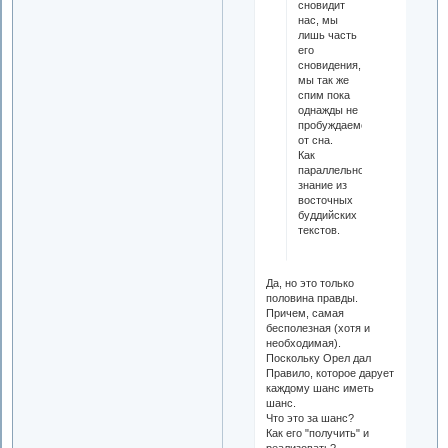
сновидит
нас, мы
лишь часть
его
сновидения,
мы так же
спим пока
однажды не
пробуждаемся
от сна.
Как
параллельное
знание из
восточных
буддийских
текстов.
Да, но это только
половина правды.
Причем, самая
бесполезная (хотя и
необходимая).
Поскольку Орел дал
Правило, которое дарует
каждому шанс иметь
шанс.
Что это за шанс?
Как его "получить" и