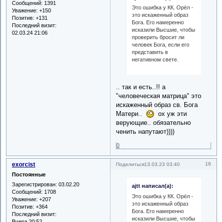
Сообщений:
1391
Это ошибка у КК. Орёл -
Уважение:
+150
это искаженный образ
Позитив:
+131
Бога. Его намеренно
Последний визит:
исказили Высшие, чтобы
02.03.24 21:06
проверить бросит ли
человек Бога, если его
представить в
негативном свете.
.. так и есть..!! а
"человеческая матрица" это
искаженный образ св. Бога
Матери..
ох уж эти
верующие.. обязательно
ченить напутают))))
0
exorcist
16
Поделиться
13.03.23 03:40
Постоянные
Зарегистрирован
: 03.02.20
ajtt написал(а):
Сообщений:
1708
Это ошибка у КК. Орёл -
Уважение:
+207
это искаженный образ
Позитив:
+364
Бога. Его намеренно
Последний визит:
исказили Высшие, чтобы
Вчера 20:52