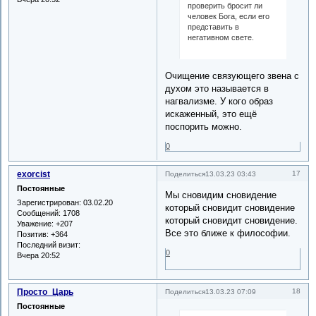
проверить бросит ли
человек Бога, если его
представить в
негативном свете.
Очищение связующего звена с
духом это называется в
нагвализме. У кого образ
искаженный, это ещё
поспорить можно.
0
exorcist
17
Поделиться
13.03.23 03:43
Постоянные
Мы сновидим сновидение
Зарегистрирован
: 03.02.20
который сновидит сновидение
Сообщений:
1708
который сновидит сновидение.
Уважение:
+207
Все это ближе к философии.
Позитив:
+364
Последний визит:
0
Вчера 20:52
Просто_Царь
18
Поделиться
13.03.23 07:09
Постоянные