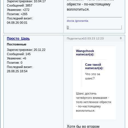
Зарегистрирован
: 10.04.17
обрести - по-настоящему
Сообщений:
3857
воплотиться.
Уважение:
+272
Позитив:
+265
Последний визит:
docta ignorantia
04.08.26 00:01
0
Просто_Царь
8
Поделиться
10.03.23 12:23
Постоянные
Зарегистрирован
: 20.11.22
Wangchook
Сообщений:
145
написал(а):
Уважение:
+6
Позитив:
0
Сам такой
Последний визит:
написал(а):
28.08.25 18:54
Что это за
шанс?
Шанс достичь
четвёртого внимания -
тело нетленное обрести
- по-настоящему
воплотиться.
Хотя бы во втором