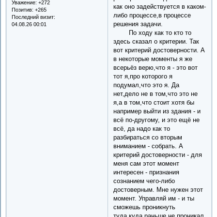
Уважение:
+272
как оно задействуется в каком-
Позитив:
+265
либо процессе,в процессе
Последний визит:
решения задачи.
04.08.26 00:01
По ходу как то кто то
здесь сказал о критерии. Так
вот критерий достоверности. А
в некоторые моменты я же
всерьёз верю,что я - это вот
тот я,про которого я
подумал,что это я. Да
нет,дело не в том,что это не
я,а в том,что стоит хотя бы
например выйти из здания - и
всё по-другому, и это ещё не
всё, да надо как то
разбираться со вторым
вниманием - собрать. А
критерий достоверности - для
меня сам этот момент
интересен - признания
сознанием чего-либо
достоверным. Мне нужен этот
момент. Управляй им - и ты
сможешь проникнуть
туда,куда раньше не проникал.