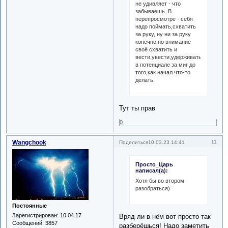
не удивляет - что
забываешь. В
перепросмотре - себя
надо поймать,схватить
за руку, ну ни за руку
конечно,но внимание
своё схватить и
вести,увести,удерживать
в потенциале за миг до
того,как начал что-то
делать.
Тут ты прав
0
Wangchook
11
Поделиться
10.03.23 14:41
Просто_Царь
написал(а):
Хотя бы во втором
разобраться)
Постоянные
Зарегистрирован
: 10.04.17
Вряд ли в нём вот просто так
Сообщений:
3857
разберёшься! Надо заметить