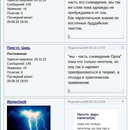
часть его сновидения, мы так
Сообщений:
145
же спим пока однажды не
Уважение:
+6
пробуждаемся от сна.
Позитив:
0
Последний визит:
Как параллельное знание из
28.08.25 18:54
восточных буддийских
текстов.
0
Просто_Царь
2
Поделиться
09.03.23 12:07
Постоянные
"мы - часть сновидения Орла"
Зарегистрирован
: 20.11.22
пока что только гипотеза, но
Сообщений:
145
она так и наровит
Уважение:
+6
преобразоваться в теорию, а
Позитив:
0
Последний визит:
отсюда в практическое
28.08.25 18:54
применение.
0
Wangchook
3
Поделиться
09.03.23 12:24
Просто_Царь
написал(а):
пока что только
гипотеза, но она так и