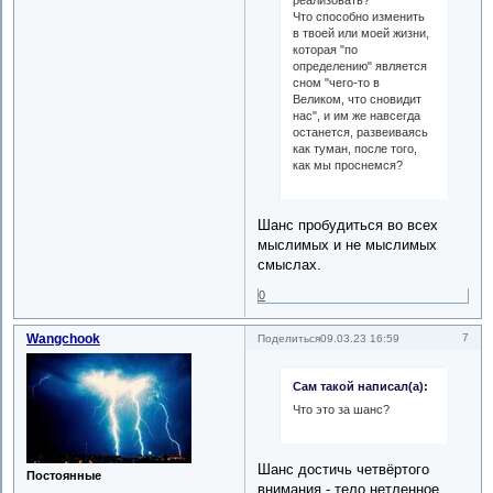
реализовать?
Что способно изменить
в твоей или моей жизни,
которая "по
определению" является
сном "чего-то в
Великом, что сновидит
нас", и им же навсегда
останется, развеиваясь
как туман, после того,
как мы проснемся?
Шанс пробудиться во всех
мыслимых и не мыслимых
смыслах.
0
Wangchook
7
Поделиться
09.03.23 16:59
Сам такой написал(а):
Что это за шанс?
Шанс достичь четвёртого
Постоянные
внимания - тело нетленное