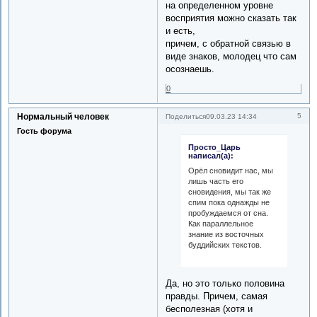
на определенном уровне
восприятия можно сказать так
и есть,
причем, с обратной связью в
виде знаков, молодец что сам
осознаешь.
0
Нормальный человек
5
Поделиться
09.03.23 14:34
Гость форума
Просто_Царь
написал(а):
Орёл сновидит нас, мы
лишь часть его
сновидения, мы так же
спим пока однажды не
пробуждаемся от сна.
Как параллельное
знание из восточных
буддийских текстов.
Да, но это только половина
правды. Причем, самая
бесполезная (хотя и