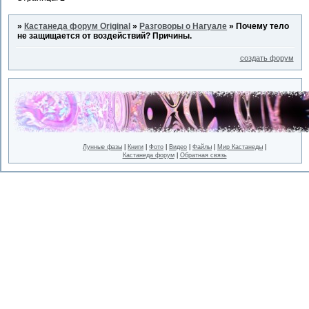
»
Кастанеда форум Original
»
Разговоры о Нагуале
»
Почему тело
не защищается от воздействий? Причины.
создать форум
Лунные фазы
|
Книги
|
Фото
|
Видео
|
Файлы
|
Мир Кастанеды
|
Кастанеда форум
|
Обратная связь