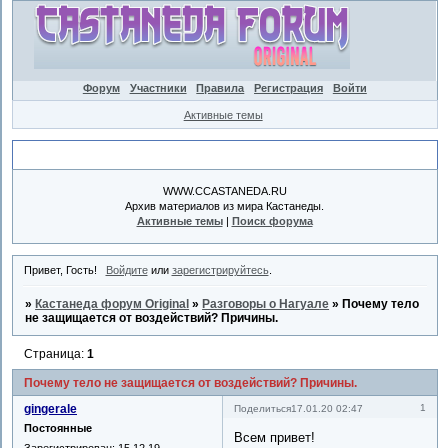
Форум
Участники
Правила
Регистрация
Войти
Активные темы
Объявление
WWW.CCASTANEDA.RU
Архив материалов из мира Кастанеды.
Активные темы
|
Поиск форума
Привет, Гость!
Войдите
или
зарегистрируйтесь
.
»
Кастанеда форум Original
»
Разговоры о Нагуале
»
Почему тело
не защищается от воздействий? Причины.
Страница:
1
Почему тело не защищается от воздействий? Причины.
gingerale
1
Поделиться
17.01.20 02:47
Постоянные
Всем привет!
Зарегистрирован
: 15.12.19