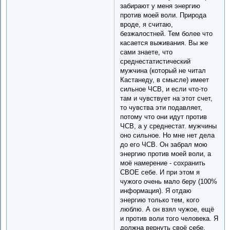
забирают у меня энергию
против моей воли. Природа
вроде, я считаю,
безжалостней. Тем более что
касается выживания. Вы же
сами знаете, что
среднестатистический
мужчина (который не читал
Кастанеду, в смысле) имеет
сильное ЧСВ, и если что-то
там и чувствует на этот счет,
то чувства эти подавляет,
потому что они идут против
ЧСВ, а у среднестат. мужчины
оно сильное. Но мне нет дела
до его ЧСВ. Он забрал мою
энергию против моей воли, а
моё намерение - сохранить
СВОЕ себе. И при этом я
чужого очень мало беру (100%
информация). Я отдаю
энергию только тем, кого
люблю. А он взял чужое, ещё
и против воли того человека. Я
должна вернуть своё себе.