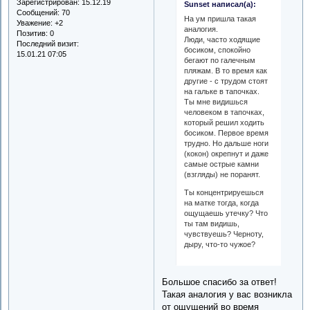
Зарегистрирован
: 15.12.19
Sunset написал(а):
Сообщений:
70
На ум пришла такая
Уважение:
+2
аналогия.
Позитив:
0
Люди, часто ходящие
Последний визит:
босиком, спокойно
15.01.21 07:05
бегают по галечным
пляжам. В то время как
другие - с трудом стоят
на гальке в тапочках.
Ты мне видишься
человеком в тапочках,
который решил ходить
босиком. Первое время
трудно. Но дальше ноги
(кокон) окрепнут и даже
самые острые камни
(взгляды) не поранят.
Ты концентрируешься
на матке тогда, когда
ощущаешь утечку? Что
ты там видишь,
чувствуешь? Черноту,
дыру, что-то чужое?
Большое спасибо за ответ!
Такая аналогия у вас возникла
от ощущений во время