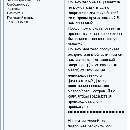
Почему тело не защищается/
Сообщений:
70
не может защититься от
Уважение:
+2
энергетических воздействий
Позитив:
0
Последний визит:
со стороны других людей? В
15.01.21 07:05
чем причины?
Прошу, пожалуйста, ответить
про все тело, но я ещё хотела
бы написать про конкретную
область.
Почему моё тело пропускает
воздействия в области нижней
части живота (где женский
энерг. центр) и между ног (в
матку) от мужчин без
непосредственного
физ.контакта? Даже с
расстояния нескольких
метров/сотен метров. Я не
хочу, чтобы воздействия
происходили, а они
происходят.
▪️▪️▪️▪️▪️▪️▪️▪️▪️▪️▪️▪️▪️▪️▪️▪️▪️▪️▪️▪️▪️▪️▪️▪️▪️▪️▪️▪️▪️▪️▪️▪️▪️▪️▪️▪️▪️▪️▪️▪️▪️▪️▪
На всякий случай, тут
подробнее раскрыты мои