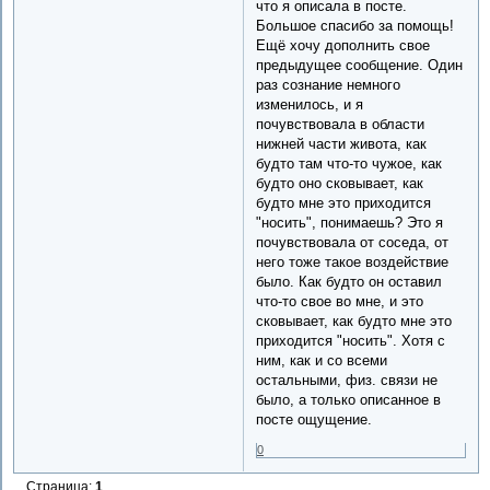
что я описала в посте.
Большое спасибо за помощь!
Ещё хочу дополнить свое
предыдущее сообщение. Один
раз сознание немного
изменилось, и я
почувствовала в области
нижней части живота, как
будто там что-то чужое, как
будто оно сковывает, как
будто мне это приходится
"носить", понимаешь? Это я
почувствовала от соседа, от
него тоже такое воздействие
было. Как будто он оставил
что-то свое во мне, и это
сковывает, как будто мне это
приходится "носить". Хотя с
ним, как и со всеми
остальными, физ. связи не
было, а только описанное в
посте ощущение.
0
Страница:
1