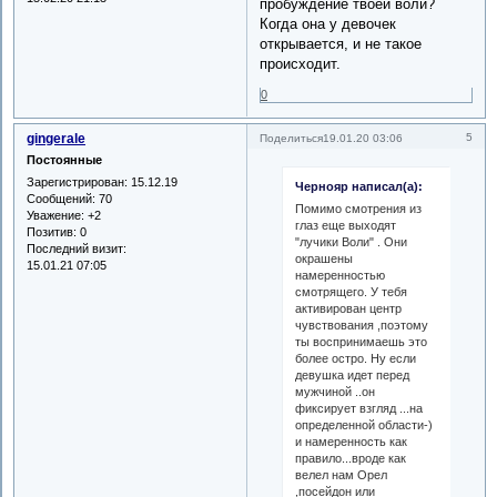
пробуждение твоей воли?
Когда она у девочек
открывается, и не такое
происходит.
0
gingerale
5
Поделиться
19.01.20 03:06
Постоянные
Зарегистрирован
: 15.12.19
Чернояр написал(а):
Сообщений:
70
Помимо смотрения из
Уважение:
+2
глаз еще выходят
Позитив:
0
"лучики Воли" . Они
Последний визит:
окрашены
15.01.21 07:05
намеренностью
смотрящего. У тебя
активирован центр
чувствования ,поэтому
ты воспринимаешь это
более остро. Ну если
девушка идет перед
мужчиной ..он
фиксирует взгляд ...на
определенной области-)
и намеренность как
правило...вроде как
велел нам Орел
,посейдон или