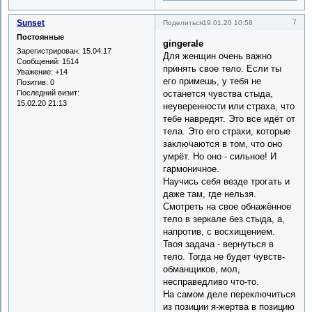
Sunset
7
Поделиться
19.01.20 10:58
Постоянные
gingerale
Зарегистрирован
: 15.04.17
Для женщин очень важно
Сообщений:
1514
принять свое тело. Если ты
Уважение:
+14
его примешь, у тебя не
Позитив:
0
Последний визит:
останется чувства стыда,
15.02.20 21:13
неуверенности или страха, что
тебе навредят. Это все идёт от
тела. Это его страхи, которые
заключаются в том, что оно
умрёт. Но оно - сильное! И
гармоничное.
Научись себя везде трогать и
даже там, где нельзя.
Смотреть на свое обнажённое
тело в зеркале без стыда, а,
напротив, с восхищением.
Твоя задача - вернуться в
тело. Тогда не будет чувств-
обманщиков, мол,
несправедливо что-то.
На самом деле переключиться
из позиции я-жертва в позицию