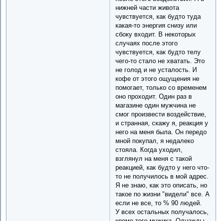
нижней части живота
чувствуется, как будто туда
какая-то энергия снизу или
сбоку входит. В некоторых
случаях после этого
чувствуется, как будто телу
чего-то стало не хватать. Это
не голод и не усталость. И
кофе от этого ощущения не
помогает, только со временем
оно проходит. Один раз в
магазине один мужчина не
смог произвести воздействие,
и странная, скажу я, реакция у
него на меня была. Он передо
мной покупал, я недалеко
стояла. Когда уходил,
взглянул на меня с такой
реакцией, как будто у него что-
то не получилось в мой адрес.
Я не знаю, как это описать, но
такое по жизни "видели" все. А
если не все, то % 90 людей.
У всех остальных получалось,
кроме того мужика. Однажды,