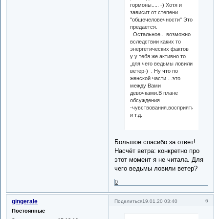
гормоны..... -) Хотя и
зависит от степени
"общечеловечности" Это
предается.
Остальное... возможно
вследствии каких то
энергетических фактов
у у тебя же активно то
,для чего ведьмы ловили
ветер-) . Ну что по
женской части ...это
между Вами
девочками.В плане
обсуждения
-чувствования.восприятия
и т.д.
Большое спасибо за ответ!
Насчёт ветра: конкретно про
этот момент я не читала. Для
чего ведьмы ловили ветер?
0
gingerale
6
Поделиться
19.01.20 03:40
Постоянные