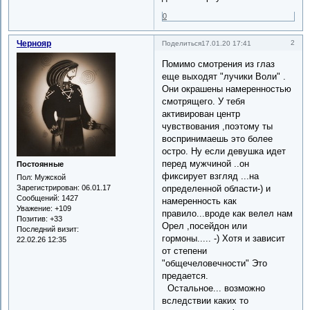
0
Чернояр
2
Поделиться
17.01.20 17:41
Помимо смотрения из глаз
еще выходят "лучики Воли" .
Они окрашены намеренностью
смотрящего. У тебя
активирован центр
чувствования ,поэтому ты
воспринимаешь это более
остро. Ну если девушка идет
перед мужчиной ..он
Постоянные
фиксирует взгляд ...на
Пол:
Мужской
определенной области-) и
Зарегистрирован
: 06.01.17
Сообщений:
1427
намеренность как
Уважение:
+109
правило...вроде как велел нам
Позитив:
+33
Орел ,посейдон или
Последний визит:
гормоны..... -) Хотя и зависит
22.02.26 12:35
от степени
"общечеловечности" Это
предается.
Остальное... возможно
вследствии каких то