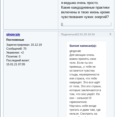
я-ведьма очень просто.
Какие каждодневные практики
включены в твою жизнь кроме
чувствования чужих энергий?
0
gingerale
8
Поделиться
22.01.20 20:34
Постоянные
Зарегистрирован
: 15.12.19
Sunset написал(а):
Сообщений:
70
gingerale
Уважение:
+2
Для женщин очень
Позитив:
0
важно принять свое
Последний визит:
тело. Если ты его
15.01.21 07:05
примешь, у тебя не
останется чувства
стыда, неуверенности
или страха, что тебе
навредят. Это все идёт
от тела. Это его страхи,
которые заключаются в
том, что оно умрёт. Но
оно - сильное! И
гармоничное.
Научись себя везде
трогать и даже там, где
нельзя. Смотреть на