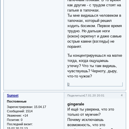
как другие - с трудом стоят на
гальке в тапочках.
Ты мне видишься человеком в
тапочках, который решил
ходить босиком. Первое время
трудно. Но дальше ноги
(кокон) окрепнут и даже самые
острые камни (взгляды) не
поранят.
Ты концентрируешься на матке
тогда, когда ощущаешь
утечку? Что ты там видишь,
чувствуешь? Черноту, дыру,
что-то чужое?
0
Sunset
4
Поделиться
17.01.20 20:01
Постоянные
gingerale
Зарегистрирован
: 15.04.17
И ещё ты уверена, что это
Сообщений:
1514
только от мужчин?
Уважение:
+14
Почему исключаешь
Позитив:
0
Последний визит:
возможность, что это
15.02.20 21:13