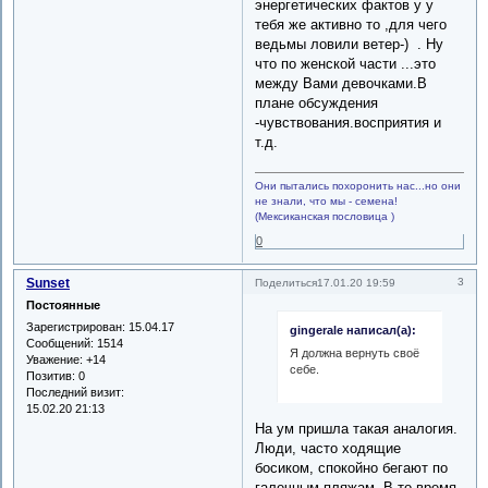
энергетических фактов у у
тебя же активно то ,для чего
ведьмы ловили ветер-) . Ну
что по женской части ...это
между Вами девочками.В
плане обсуждения
-чувствования.восприятия и
т.д.
Они пытались похоронить нас...но они
не знали, что мы - семена!
(Мексиканская пословица )
0
Sunset
3
Поделиться
17.01.20 19:59
Постоянные
Зарегистрирован
: 15.04.17
gingerale написал(а):
Сообщений:
1514
Я должна вернуть своё
Уважение:
+14
себе.
Позитив:
0
Последний визит:
15.02.20 21:13
На ум пришла такая аналогия.
Люди, часто ходящие
босиком, спокойно бегают по
галечным пляжам. В то время