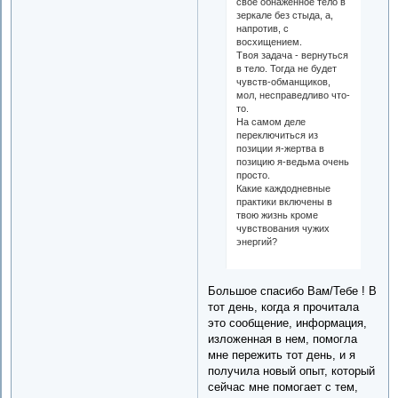
свое обнажённое тело в
зеркале без стыда, а,
напротив, с
восхищением.
Твоя задача - вернуться
в тело. Тогда не будет
чувств-обманщиков,
мол, несправедливо что-
то.
На самом деле
переключиться из
позиции я-жертва в
позицию я-ведьма очень
просто.
Какие каждодневные
практики включены в
твою жизнь кроме
чувствования чужих
энергий?
Большое спасибо Вам/Тебе ! В
тот день, когда я прочитала
это сообщение, информация,
изложенная в нем, помогла
мне пережить тот день, и я
получила новый опыт, который
сейчас мне помогает с тем,