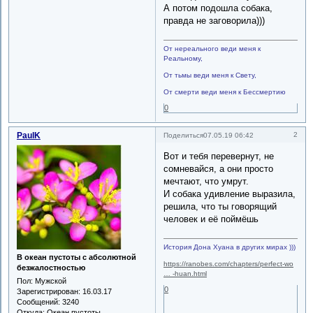
А потом подошла собака,
правда не заговорила)))
От нереального веди меня к
Реальному,
От тьмы веди меня к Свету,
От смерти веди меня к Бессмертию
0
PaulK
2
Поделиться
07.05.19 06:42
Вот и тебя перевернут, не
сомневайся, а они просто
мечтают, что умрут.
И собака удивление выразила,
решила, что ты говорящий
человек и её поймёшь
История Дона Хуана в других мирах )))
В океан пустоты с абсолютной
https://ranobes.com/chapters/perfect-wo
безжалостностью
… -huan.html
Пол:
Мужской
0
Зарегистрирован
: 16.03.17
Сообщений:
3240
Откуда:
Океан пустоты