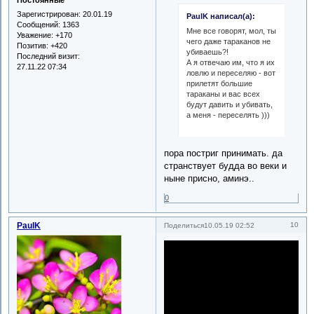
Постоянные
Зарегистрирован
: 20.01.19
PaulK написал(а):
Сообщений:
1363
Мне все говорят, мол, ты
Уважение:
+170
чего даже тараканов не
Позитив:
+420
убиваешь?!
Последний визит:
А я отвечаю им, что я их
27.11.22 07:34
ловлю и переселяю - вот
прилетят большие
тараканы и вас всех
будут давить и убивать,
а меня - переселять )))
пора постриг принимать. да
странствует будда во веки и
ныне присно, аминэ..
0
PaulK
10
Поделиться
10.05.19 02:52