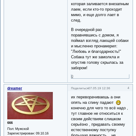
которая заливается внезапным
лаем, если кто-то проходит
мимо, и еще долго лает в
след.
В очередной раз
поравнявшись с домом, я
поймал взгляд лающей собаки
и мысленно пронамерил:
"Любовь и благодарность!"
Собака тут же замолкла и
опустив голову скрылась за
забором!
0
dreamer
4
Поделиться
07.05.19 12:36
их переворачиваешь а они
опять на спину падают
конечно для чего то всё надо ,
тут главное не относиться к
своим действиям слишком
666
серьёзно , придавать своему
Пол:
Мужской
естественному поступку
Зарегистрирован
: 09.10.16
большую важность , не