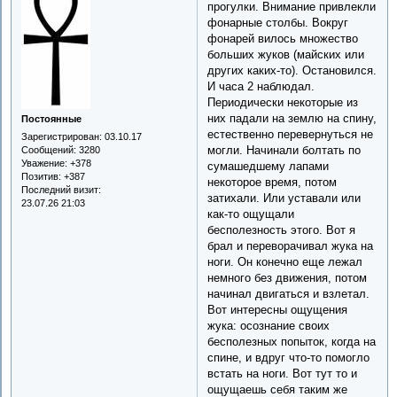
прогулки. Внимание привлекли
фонарные столбы. Вокруг
фонарей вилось множество
больших жуков (майских или
других каких-то). Остановился.
И часа 2 наблюдал.
Периодически некоторые из
них падали на землю на спину,
Постоянные
естественно перевернуться не
Зарегистрирован
: 03.10.17
могли. Начинали болтать по
Сообщений:
3280
Уважение:
+378
сумашедшему лапами
Позитив:
+387
некоторое время, потом
Последний визит:
затихали. Или уставали или
23.07.26 21:03
как-то ощущали
бесполезность этого. Вот я
брал и переворачивал жука на
ноги. Он конечно еще лежал
немного без движения, потом
начинал двигаться и взлетал.
Вот интересны ощущения
жука: осознание своих
бесполезных попыток, когда на
спине, и вдруг что-то помогло
встать на ноги. Вот тут то и
ощущаешь себя таким же