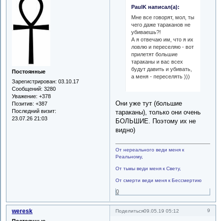
PaulK написал(а):
Мне все говорят, мол, ты
чего даже тараканов не
убиваешь?!
А я отвечаю им, что я их
ловлю и переселяю - вот
прилетят большие
тараканы и вас всех
будут давить и убивать,
Постоянные
а меня - переселять )))
Зарегистрирован
: 03.10.17
Сообщений:
3280
Уважение:
+378
Они уже тут (большие
Позитив:
+387
Последний визит:
тараканы), только они очень
23.07.26 21:03
БОЛЬШИЕ. Поэтому их не
видно)
От нереального веди меня к
Реальному,
От тьмы веди меня к Свету,
От смерти веди меня к Бессмертию
0
weresk
9
Поделиться
09.05.19 05:12