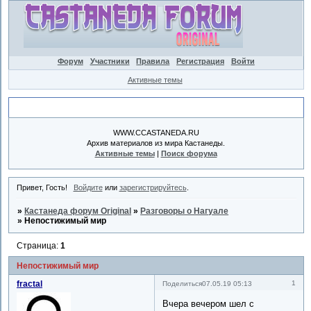
Форум
Участники
Правила
Регистрация
Войти
Активные темы
Объявление
WWW.CCASTANEDA.RU
Архив материалов из мира Кастанеды.
Активные темы
|
Поиск форума
Привет, Гость!
Войдите
или
зарегистрируйтесь
.
»
Кастанеда форум Original
»
Разговоры о Нагуале
»
Непостижимый мир
Страница:
1
Непостижимый мир
fractal
1
Поделиться
07.05.19 05:13
Вчера вечером шел с