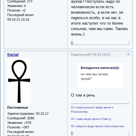
жуков? Поступать надо по
Сообщений:
177
Уважение:
0
человечески если есть
Позитив:
+2
возможность, а если нет, не
Последний визит:
париться особо, и на нас в
09.10.21 10:10
итоге наступит что то более
сильное, чем мы сами. Такова
жизнь:)
0
fractal
6
Поделиться
07.05.19 19:01
Беладонна написал(а):
но чем мы лучше
жуков?
О том и речь
Постоянные
От нереального веди меня к
Реальному,
Зарегистрирован
: 03.10.17
Сообщений:
3280
От тьмы веди меня к Свету,
Уважение:
+378
От смерти веди меня к Бессмертию
Позитив:
+387
Последний визит:
0