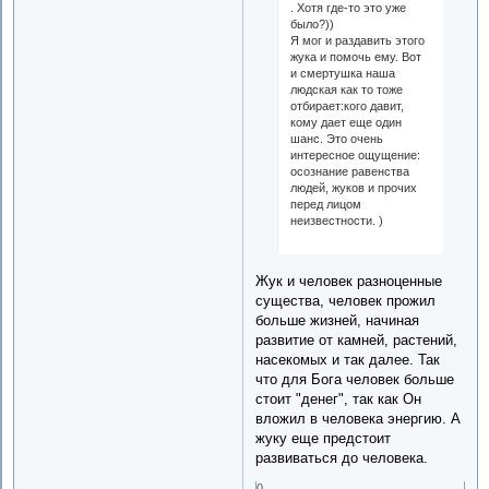
. Хотя где-то это уже
было?))
Я мог и раздавить этого
жука и помочь ему. Вот
и смертушка наша
людская как то тоже
отбирает:кого давит,
кому дает еще один
шанс. Это очень
интересное ощущение:
осознание равенства
людей, жуков и прочих
перед лицом
неизвестности. )
Жук и человек разноценные
существа, человек прожил
больше жизней, начиная
развитие от камней, растений,
насекомых и так далее. Так
что для Бога человек больше
стоит "денег", так как Он
вложил в человека энергию. А
жуку еще предстоит
развиваться до человека.
0