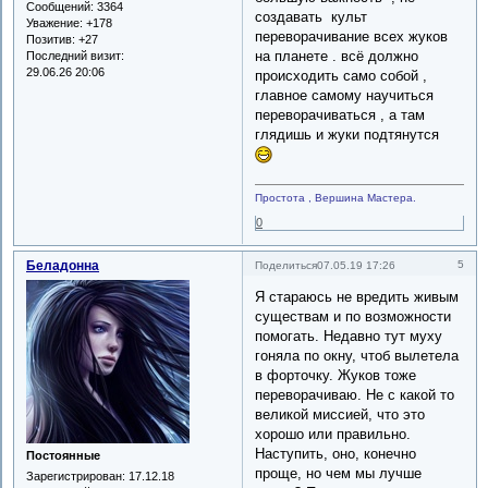
Сообщений:
3364
создавать культ
Уважение:
+178
переворачивание всех жуков
Позитив:
+27
на планете . всё должно
Последний визит:
29.06.26 20:06
происходить само собой ,
главное самому научиться
переворачиваться , а там
глядишь и жуки подтянутся
Простота , Вершина Мастера.
0
Беладонна
5
Поделиться
07.05.19 17:26
Я стараюсь не вредить живым
существам и по возможности
помогать. Недавно тут муху
гоняла по окну, чтоб вылетела
в форточку. Жуков тоже
переворачиваю. Не с какой то
великой миссией, что это
хорошо или правильно.
Наступить, оно, конечно
Постоянные
проще, но чем мы лучше
Зарегистрирован
: 17.12.18