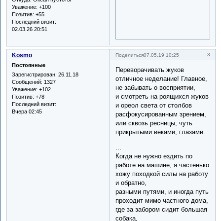
Уважение:
+100
Позитив:
+55
Последний визит:
02.03.26 20:51
Kosmo
3
Поделиться
07.05.19 10:25
Постоянные
Переворачивать жуков
Зарегистрирован
: 26.11.18
отличное неделание! Главное,
Сообщений:
1327
не забывать о восприятии,
Уважение:
+102
и смотреть на роящихся жуков
Позитив:
+78
Последний визит:
и ореол света от столбов
Вчера 02:45
расфокусированным зрением,
или сквозь ресницы, чуть
прикрытыми веками, глазами.
...
Когда не нужно ездить по
работе на машине, я частенько
хожу походкой силы на работу
и обратно,
разными путями, и иногда путь
проходит мимо частного дома,
где за забором сидит большая
собака,