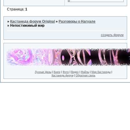
Страница:
1
»
Кастанеда форум Original
»
Разговоры о Нагуале
»
Непостижимый мир
создать форум
Лунные фазы
|
Книги
|
Фото
|
Видео
|
Файлы
|
Мир Кастанеды
|
Кастанеда форум
|
Обратная связь