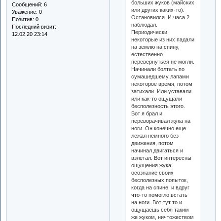
больших жуков (майских
Сообщений:
6
или других каких-то).
Уважение:
0
Остановился. И часа 2
Позитив:
0
наблюдал.
Последний визит:
Периодически
12.02.20 23:14
некоторые из них падали
на землю на спину,
естественно
перевернуться не могли.
Начинали болтать по
сумашедшему лапами
некоторое время, потом
затихали. Или уставали
или как-то ощущали
бесполезность этого.
Вот я брал и
переворачивал жука на
ноги. Он конечно еще
лежал немного без
движения, потом
начинал двигаться и
взлетал. Вот интересны
ощущения жука:
осознание своих
бесполезных попыток,
когда на спине, и вдруг
что-то помогло встать
на ноги. Вот тут то и
ощущаешь себя таким
же жуком, ничтожеством