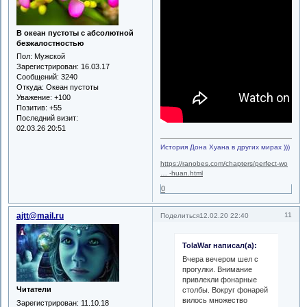
В океан пустоты с абсолютной
безжалостностью
Пол:
Мужской
Зарегистрирован
: 16.03.17
Сообщений:
3240
Откуда:
Океан пустоты
Уважение:
+100
Позитив:
+55
Последний визит:
02.03.26 20:51
История Дона Хуана в других мирах )))
https://ranobes.com/chapters/perfect-wo
… -huan.html
0
ajtt@mail.ru
11
Поделиться
12.02.20 22:40
TolaWar написал(а):
Вчера вечером шел с
прогулки. Внимание
привлекли фонарные
Читатели
столбы. Вокруг фонарей
вилось множество
Зарегистрирован
: 11.10.18