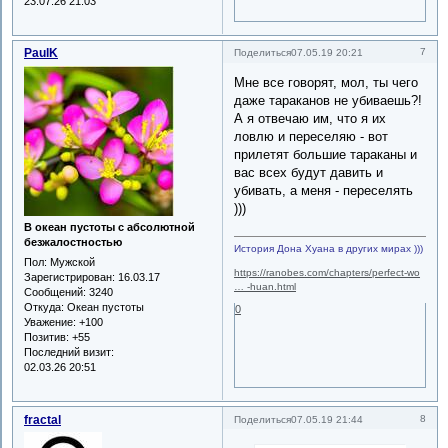
23.07.26 21:03
PaulK
7
Поделиться
07.05.19 20:21
Мне все говорят, мол, ты чего
даже тараканов не убиваешь?!
А я отвечаю им, что я их
ловлю и переселяю - вот
прилетят большие тараканы и
вас всех будут давить и
убивать, а меня - переселять
)))
В океан пустоты с абсолютной
безжалостностью
История Дона Хуана в других мирах )))
Пол:
Мужской
https://ranobes.com/chapters/perfect-wo
Зарегистрирован
: 16.03.17
… -huan.html
Сообщений:
3240
Откуда:
Океан пустоты
0
Уважение:
+100
Позитив:
+55
Последний визит:
02.03.26 20:51
fractal
8
Поделиться
07.05.19 21:44