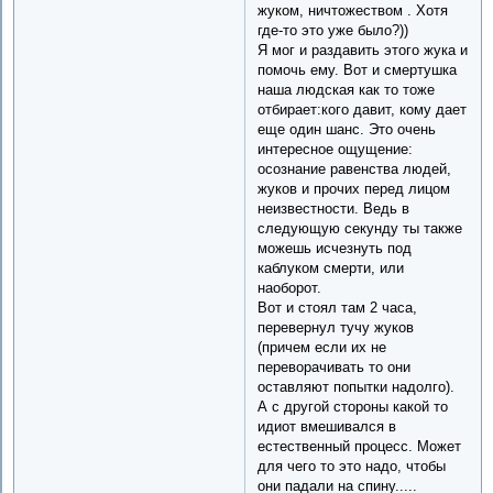
жуком, ничтожеством . Хотя
где-то это уже было?))
Я мог и раздавить этого жука и
помочь ему. Вот и смертушка
наша людская как то тоже
отбирает:кого давит, кому дает
еще один шанс. Это очень
интересное ощущение:
осознание равенства людей,
жуков и прочих перед лицом
неизвестности. Ведь в
следующую секунду ты также
можешь исчезнуть под
каблуком смерти, или
наоборот.
Вот и стоял там 2 часа,
перевернул тучу жуков
(причем если их не
переворачивать то они
оставляют попытки надолго).
А с другой стороны какой то
идиот вмешивался в
естественный процесс. Может
для чего то это надо, чтобы
они падали на спину.....