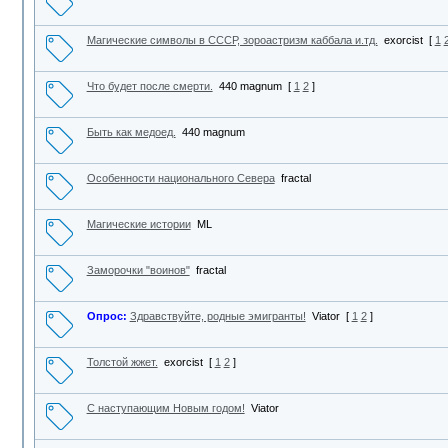
Магические символы в СССР, зороастризм каббала и.тд.
exorcist
[
1
Что будет после смерти.
440 magnum
[
1
2
]
Быть как медоед.
440 magnum
Особенности национального Севера
fractal
Магические истории
ML
Заморочки "воинов"
fractal
Опрос:
Здравствуйте, родные эмигранты!
Viator
[
1
2
]
Толстой жжет.
exorcist
[
1
2
]
С наступающим Новым годом!
Viator