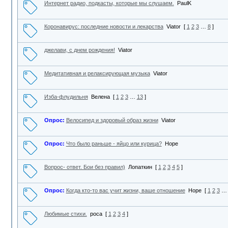
Интернет радио, подкасты, которые мы слушаем.
PaulK
Коронавирус: последние новости и лекарства
Viator
[
1
2
3
…
8
]
джелави, с днем рождения!
Viator
Медитативная и релаксирующая музыка
Viator
Изба-флудильня
Велена
[
1
2
3
…
13
]
Опрос:
Велосипед и здоровый образ жизни
Viator
Опрос:
Что было раньше - яйцо или курица?
Hope
Вопрос- ответ. Бои без правил)
Лопаткин
[
1
2
3
4
5
]
Опрос:
Когда кто-то вас учит жизни, ваше отношение
Hope
[
1
2
3
…
Любимые стихи.
роса
[
1
2
3
4
]