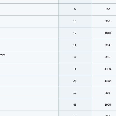
0
160
18
906
17
1016
11
314
rcist
3
315
11
1460
25
1150
12
392
43
1925