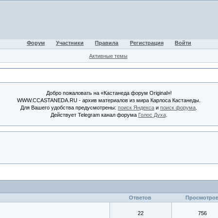
Форум
Участники
Правила
Регистрация
Войти
Активные темы
Добро пожаловать на «Кастанеда форум Original»!
WWW.CCASTANEDA.RU - архив материалов из мира Карлоса Кастанеды.
Для Вашего удобства предусмотрены:
поиск Яндекса
и
поиск форума
.
Действует Telegram канал форума
Голос Духа
.
Ответов
Просмотро
22
756