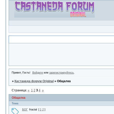
Объявление
Привет, Гость!
Войдите
или
зарегистрируйтесь
.
»
Кастанеда форум Original
»
Общалка
Страница:
«
1
2
3
4
»
Общалка
Тема
БОГ
fractal
[
1
2
]