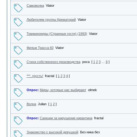
Самоволка
Viator
Любителям группы Крематорий
Viator
Томминокеры (Странные гости) (1993)
Viator
Фильм Трасса 60
Viator
Стихи собственного производства
роса
[
1
2
3
…
6
]
***. грусть!
fractal
[
1
2
3
4
]
Опрос:
Миры, которые нас выбирают
olmek
Волна
Julian
[
1
2
]
Опрос:
Санкции за нарушение карантина
fractal
Знакомство с высокой девушкой
Без ника без