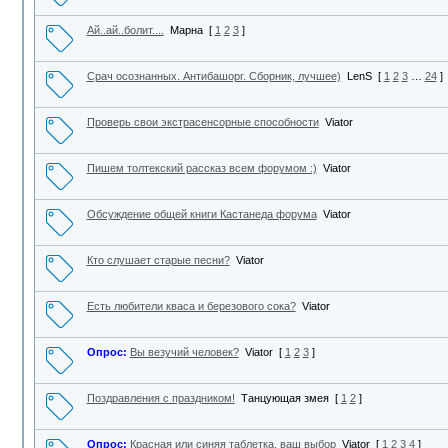
Ай..ай..болит....
Марна
[
1
2
3
]
Срач осознанных. Антибашорг. Сборник, лучшее)
LenS
[
1
2
3
…
24
]
Проверь свои экстрасенсорные способности
Viator
Пишем толтекский рассказ всем форумом :)
Viator
Обсуждение общей книги Кастанеда форума
Viator
Кто слушает старые песни?
Viator
Есть любители кваса и березового сока?
Viator
Опрос:
Вы везучий человек?
Viator
[
1
2
3
]
Поздравления с праздником!
Танцующая змея
[
1
2
]
Опрос:
Красная или синяя таблетка, ваш выбор
Viator
[
1
2
3
4
]