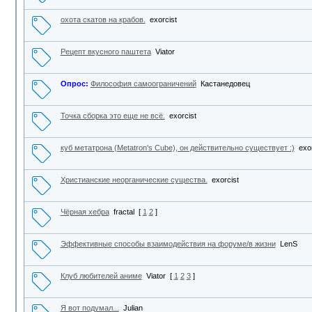
охота скатов на крабов.
exorcist
Рецепт вкусного паштета
Viator
Опрос:
Философия самоограничений
Кастанедовец
Точка сборка это еще не всё.
exorcist
куб метатрона (Metatron's Cube), он действительно существует :)
exo
Христианские неорганические существа.
exorcist
Чёрная хебра
fractal
[
1
2
]
Эффективные способы взаимодействия на форуме/в жизни
LenS
Клуб любителей аниме
Viator
[
1
2
3
]
Я вот подумал...
Julian