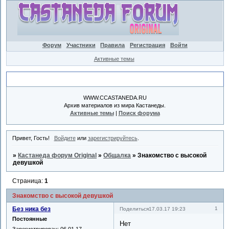
Форум
Участники
Правила
Регистрация
Войти
Активные темы
Объявление
WWW.CCASTANEDA.RU
Архив материалов из мира Кастанеды.
Активные темы
|
Поиск форума
Привет, Гость!
Войдите
или
зарегистрируйтесь
.
»
Кастанеда форум Original
»
Общалка
»
Знакомство с высокой
девушкой
Страница:
1
Знакомство с высокой девушкой
Без ника без
1
Поделиться
17.03.17 19:23
Постоянные
Нет
Зарегистрирован
: 06.01.17