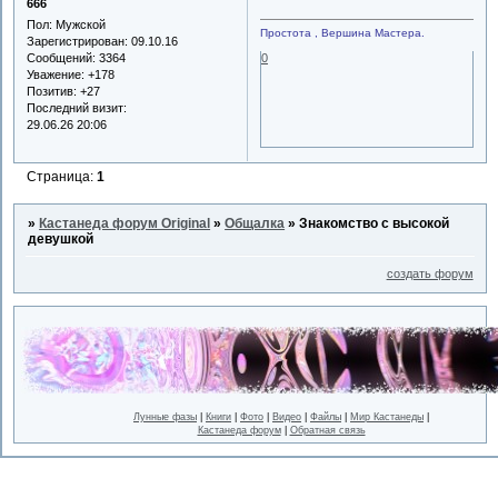
666
Пол:
Мужской
Простота , Вершина Мастера.
Зарегистрирован
: 09.10.16
Сообщений:
3364
0
Уважение:
+178
Позитив:
+27
Последний визит:
29.06.26 20:06
Страница:
1
»
Кастанеда форум Original
»
Общалка
»
Знакомство с высокой
девушкой
создать форум
Лунные фазы
|
Книги
|
Фото
|
Видео
|
Файлы
|
Мир Кастанеды
|
Кастанеда форум
|
Обратная связь