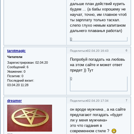
дальше план действий курить
будем ... (а бабы хорошему не
научат, точно, им главное чтоб
ты зарплату только таскал.
слепо глухо немым капитаном
дальнего плаванья работал)
0
tarotmagic
6
Поделиться
02.04.20 16:43
Читатели
Попробуй погадать на любовь
Зарегистрирован
: 02.04.20
на этом сайте и может ответ
Сообщений:
6
придет )) Тут
Уважение:
0
Позитив:
0
0
Последний визит:
03.04.20 11:28
dreamer
7
Поделиться
02.04.20 17:34
он вроде мужчина , а на сайте
предлагают погадать «будет
ли у меня мужчина»
это что гадания в
современном стиле ?