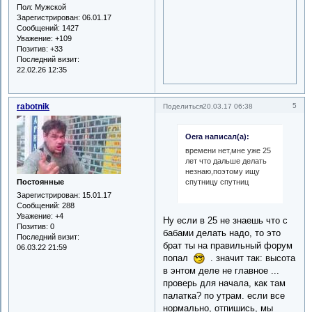
Пол:
Мужской
Зарегистрирован
: 06.01.17
Сообщений:
1427
Уважение:
+109
Позитив:
+33
Последний визит:
22.02.26 12:35
rabotnik
5
Поделиться
20.03.17 06:38
Oera написал(а):
времени нет,мне уже 25
лет что дальше делать
незнаю,поэтому ищу
Постоянные
спутницу спутниц
Зарегистрирован
: 15.01.17
Сообщений:
288
Уважение:
+4
Ну если в 25 не знаешь что с
Позитив:
0
бабами делать надо, то это
Последний визит:
брат ты на правильный форум
06.03.22 21:59
попал
. значит так: высота
в энтом деле не главное ...
проверь для начала, как там
палатка? по утрам. если все
нормально, отпишись, мы