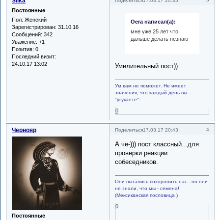
Silka
Поделиться
17.03.17 20:35
Постоянные
Пол:
Женский
Oera написал(а):
Зарегистрирован
: 31.10.16
мне уже 25 лет что
Сообщений:
342
дальше делать незнаю
Уважение:
+1
Позитив:
0
Последний визит:
24.10.17 13:02
Умилительный пост))
Ум вам не поможет. Не имеет
значения, что каждый день вы
"угукаете".
0
Чернояр
4
Поделиться
17.03.17 20:43
А че-))) пост классный...для
проверки реакции
собеседников.
Они пытались похоронить нас...но они
не знали, что мы - семена!
(Мексиканская пословица )
0
Постоянные