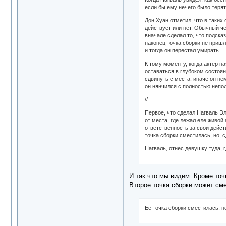
если бы ему нечего было теря
Дон Хуан отметил, что в таки
действует или нет. Обычный ч
вначале сделал то, что подска
наконец точка сборки не пришл
и тогда он перестал умирать.
К тому моменту, когда актер н
оставаться в глубоком состоя
сдвинуть с места, иначе он не
он нянчился с полностью неп
//
Первое, что сделал Нагваль Эл
от места, где лежал еле живой
ответственность за свои дейст
точка сборки сместилась, но,
Нагваль, отнес девушку туда, 
И так что мы видим. Кроме точ
Второе точка сборки может сме
Ее точка сборки сместилась, 