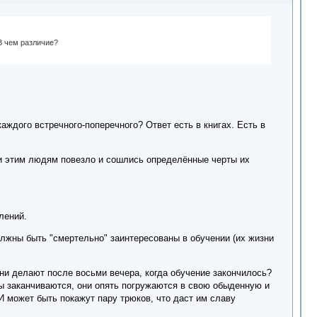
В чем различие?
каждого встречного-поперечного? Ответ есть в книгах. Есть в
ли этим людям повезло и сошлись определённые черты их
лений.
олжны быть "смертельно" заинтересованы в обучении (их жизни
они делают после восьми вечера, когда обучение закончилось?
рсы заканчиваются, они опять погружаются в свою обыденную и
 И может быть покажут пару трюков, что даст им славу