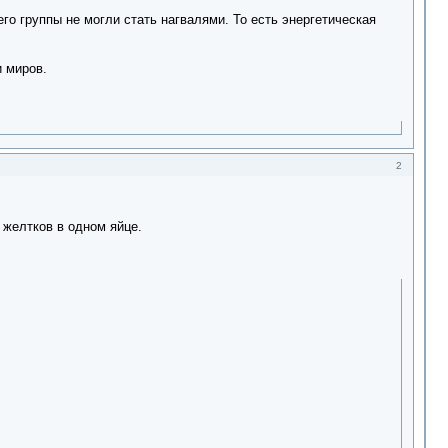
его группы не могли стать нагвалями. То есть энергетическая
и миров.
2
о желтков в одном яйце.