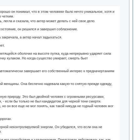
рошо он понимал, что в этом человеке было нечто уникальное, хотя и
о четким.
, легла и сказала, что актер может делать с ней свое дело.
 состояние, он решился и завершил соблазнение.
 закричала, а актер начал задыхаться.
ет.
светящейся оболочке на высоте пупка, куда непрерывно ударяет сила
ычку кулаком. Но когда существо умирает, смерть бьет
ь автоматически завершает его собственный интерес к предначертаниям
одой женщины. Она беспечно надевала какую-то снятую прежде одежду,
нную природу. Это был двойной человек с огромными ресурсами,
 - если бы только не был кандидатом для черной тени смерти.
о он все еще не мог понять, как такой никуда не годный человек мог
орогах.
ерной неконтролируемой энергии. Он убедился, что если она не
т.
се его спокойствие и хладнокровие. Предстояло действовать так, как