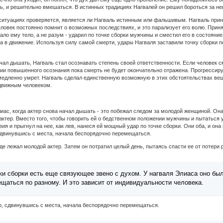
ть, и решительно вмешаться. В истинных традициях Нагвалей он решил бороться за не
х ситуациях проверяется, является ли Нагваль истинным или фальшивым. Нагваль прин
еловек постоянно помнит о возможных последствиях, и это парализует его волю. При
зало ему тело, а не разум - ударил по точке сборки мужчины и сместил его в состояни
а в движение. Используя силу самой смерти, удары Нагваля заставили точку сборки п
ачал дышать, Нагваль стал осознавать степень своей ответственности. Если человек 
нии повышенного осознания пока смерть не будет окончательно отражена. Прогрессир
медленно умрет. Нагваль сделал единственную возможную в этих обстоятельствах вещь
одвижным человеком.
иас, когда актер снова начал дышать - это побежал следом за молодой женщиной. Она
 актер. Вместо того, чтобы говорить ей о бедственном положении мужчины и пытаться 
вия и прыгнул на нее, как лев, нанеся ей мощный удар по точке сборки. Они оба, и он
 сдвинувшись с места, начала беспорядочно перемещаться.
где лежал молодой актер. Затем он потратил целый день, пытаясь спасти ее от потери р
ки сборки есть еще связующее звено с духом. У нагваля Элиаса оно бы
щаться по разному. И это зависит от индивидуальности человека.
но, сдвинувшись с места, начала беспорядочно перемещаться.