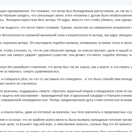
щен одновременно. Он понимал, что актер был безнадежным распутником, но так же хо
ло Нагвалю увидеть, что связующее звено этого человека с духом было необыкновенн
сь. Женщина перестала бить актера. Но вдруг, вместо того чтобы убежать, она сдалась
так выдохся, что почти терял сознание. Однако, несмотря на совершенно изнуренное
 бесполезности огромной жизненной силы и решительности актера, как вдруг женщина
нь поразила актера. Это выглядело подобно кинжалу, попавшему острием точно в просв
я, чтобы уточнить то, что он уже объяснял прежде: он описал просвет, щель в нашей 
нил, как смерть ударяет здоровое существо: она делает это мягко, подобно легкому т
знал без малейшего сомнения, что актер был так же хорош, как и мертв, и эта смерт
не оставалось: смерть уравнивала все.
 и собирался уйти, но что-то заставило его помедлить - и это было спокойствие мол
дто ничего не случилось.
тело мужчины, поддавшись смерти, сбросило защитный покров и обнаружило свою исти
 защиты или маскировки - прирожденный маг и идеальный кандидат в Нагвали-ученики,
 совершенной неожиданностью. Теперь предначертания духа стали полностью ясными, н
.
и пошла прочь, даже не взглянув на мужчину, чье тело корчилось в предсмертных суд
ение и осознал, что ее крайняя агрессивность была вызвана громадным потоком чрезм
ные цели, та возьмет над ней верх, и невозможно описать, сколько бед это ей принесе
печно она уходит, он понял, что дух дал ему еще одно проявление. Ему понадобилось в