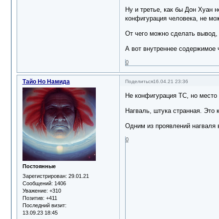
Ну и третье, как бы Дон Хуан 
конфигурация человека, не мо
От чего можно сделать вывод, 
А вот внутреннее содержимое ч
0
Тайо Но Намида
Поделиться
16.04.21 23:36
Не конфигурация ТС, но место
Нагваль, штука странная. Это к
Одним из проявлений нагваля 
0
Постоянные
Зарегистрирован
: 29.01.21
Сообщений:
1406
Уважение:
+310
Позитив:
+411
Последний визит:
13.09.23 18:45