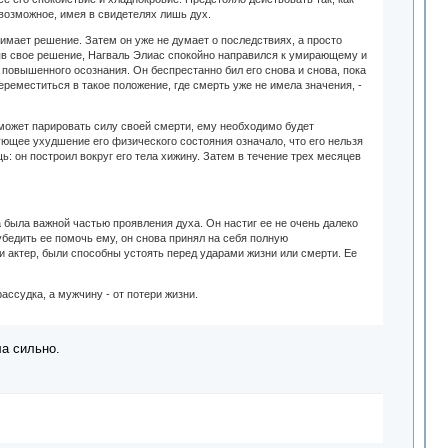
возможное, имея в свидетелях лишь дух.
имает решение. Затем он уже не думает о последствиях, а просто
няв свое решение, Нагваль Элиас спокойно направился к умирающему и
е повышенного осознания. Он беспрестанно бил его снова и снова, пока
ереместиться в такое положение, где смерть уже не имела значения, -
сможет парировать силу своей смерти, ему необходимо будет
ующее ухудшение его физического состояния означало, что его нельзя
: он построил вокруг его тела хижину. Затем в течение трех месяцев
 была важной частью проявления духа. Он настиг ее не очень далеко
убедить ее помочь ему, он снова принял на себя полную
а и актер, были способны устоять перед ударами жизни или смерти. Ее
ассудка, а мужчину - от потери жизни.
ла сильно.