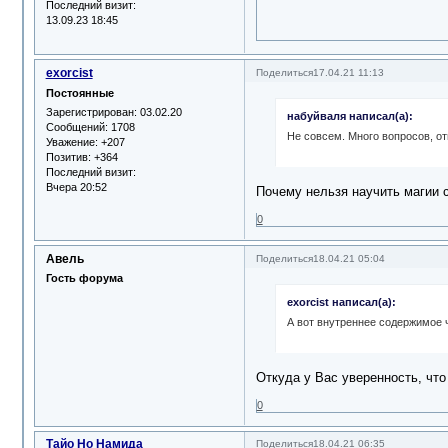
Последний визит:
13.09.23 18:45
exorcist
Поделиться
17.04.21 11:13
Постоянные
Зарегистрирован
: 03.02.20
набуйваля написал(а):
Сообщений:
1708
Не совсем. Много вопросов, от
Уважение:
+207
Позитив:
+364
Последний визит:
Вчера 20:52
Почему нельзя научить магии 
0
Авель
Поделиться
18.04.21 05:04
Гость форума
exorcist написал(а):
А вот внутреннее содержимое 
Откуда у Вас уверенность, что
0
Тайо Но Намида
Поделиться
18.04.21 06:35