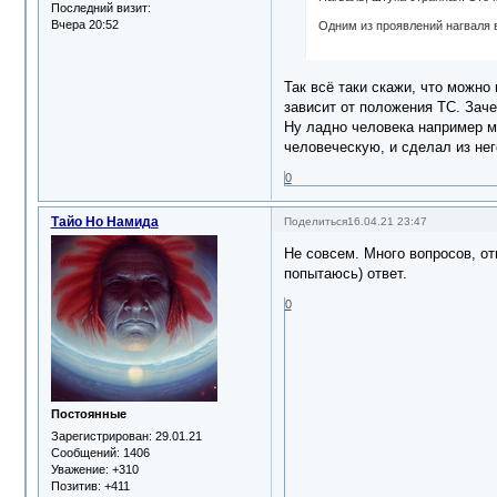
Последний визит:
Вчера 20:52
Одним из проявлений нагваля 
Так всё таки скажи, что можно
зависит от положения ТС. Заче
Ну ладно человека например мо
человеческую, и сделал из нег
0
Тайо Но Намида
Поделиться
16.04.21 23:47
Не совсем. Много вопросов, от
попытаюсь) ответ.
0
Постоянные
Зарегистрирован
: 29.01.21
Сообщений:
1406
Уважение:
+310
Позитив:
+411