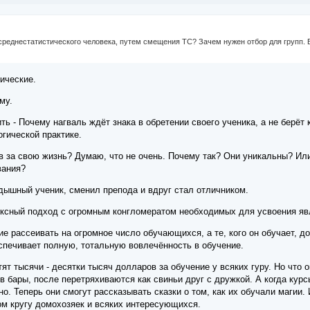
среднестатистического человека, путем смещения ТС? Зачем нужен отбор для групп. 
ические.
му.
ть - Почему нагваль ждёт знака в обретении своего ученика, а не берёт 
огической практике.
в за свою жизнь? Думаю, что не очень. Почему так? Они уникальны? И
вания?
дышный ученик, сменил препода и вдруг стал отличником.
ксный подход с огромным конгломератом необходимых для усвоения яв
е рассеивать на огромное число обучающихся, а те, кого он обучает, д
спечивает полную, тотальную вовлечённость в обучение.
ят тысячи - десятки тысяч долларов за обучение у всяких гуру. Но что 
 в бары, после перетряхиваются как свиньи друг с дружкой. А когда ку
о. Теперь они смогут рассказывать сказки о том, как их обучали магии.
ом кругу домохозяек и всяких интересующихся.