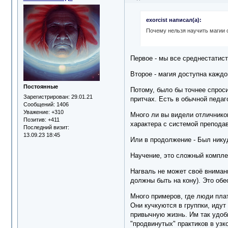
exorcist написал(а):
Почему нельзя научить магии 
Первое - мы все среднестатист
Второе - магия доступна каждо
Постоянные
Потому, было бы точнее спроси
Зарегистрирован
: 29.01.21
притчах. Есть в обычной педаг
Сообщений:
1406
Уважение:
+310
Много ли вы видели отличнико
Позитив:
+411
характера с системой препода
Последний визит:
13.09.23 18:45
Или в продолжение - Был нику
Научение, это сложный компле
Нагваль не может своё внимани
должны быть на кону). Это обе
Много примеров, где люди плат
Они кучкуются в группки, идут
привычную жизнь. Им так удобн
"продвинутых" практиков в узк