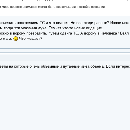
в мире первого внимания может быть несколько личностей в сознании.
 изменить положением ТС и что нельзя. Не все люди равные? Иначе можн
м тогда эти указания духа. Темнят что-то новые видящие.
жно в ворону превратить, путем сдвига ТС. А ворону в человека? Взял 
о мага.
Что мешает?
веты на которые очень объёмные и путанные из-за объёма. Если интересн