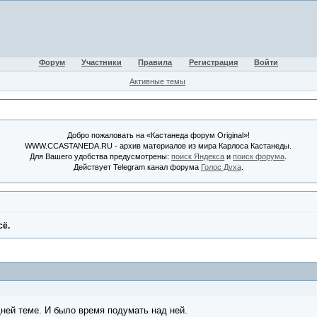
Форум
Участники
Правила
Регистрация
Войти
Активные темы
Добро пожаловать на «Кастанеда форум Original»!
WWW.CCASTANEDA.RU - архив материалов из мира Карлоса Кастанеды.
Для Вашего удобства предусмотрены:
поиск Яндекса
и
поиск форума
.
Действует Telegram канал форума
Голос Духа
.
сё.
ней теме. И было время подумать над ней.