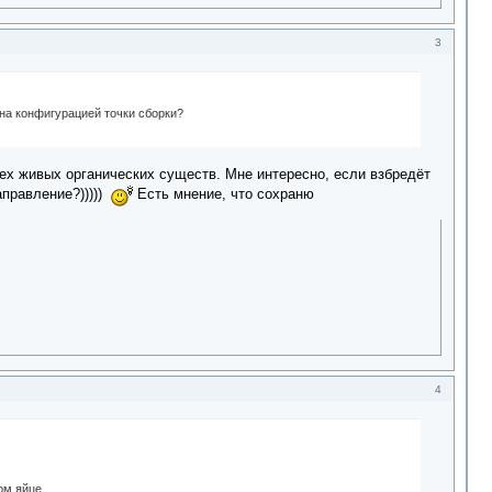
3
ена конфигурацией точки сборки?
сех живых органических существ. Мне интересно, если взбредёт
аправление?)))))
Есть мнение, что сохраню
4
ом яйце.