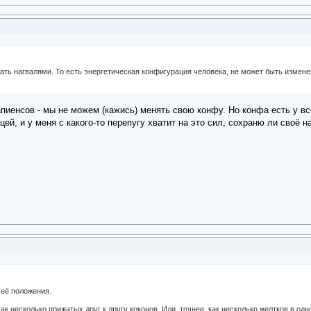
тать нагвалями. То есть энергетическая конфигурация человека, не может быть измен
апиенсов - мы не можем (кажись) менять свою конфу. Но конфа есть у в
цей, и у меня с какого-то перепугу хватит на это сил, сохраню ли своё н
 её положения.
ак несколько прижатых друг к другу коконов. Или, точнее, как несколько желтков в одн