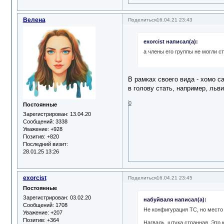
Велена
Поделиться
16.04.21 23:43
exorcist написал(а):
а члены его группы не могли с
В рамках своего вида - хомо с
в голову стать, например, льви
0
Постоянные
Зарегистрирован
: 13.04.20
Сообщений:
3338
Уважение:
+928
Позитив:
+820
Последний визит:
28.01.25 13:26
exorcist
Поделиться
16.04.21 23:45
Постоянные
Зарегистрирован
: 03.02.20
набуйваля написал(а):
Сообщений:
1708
Не конфигурация ТС, но место
Уважение:
+207
Позитив:
+364
Нагваль, штука странная. Это к