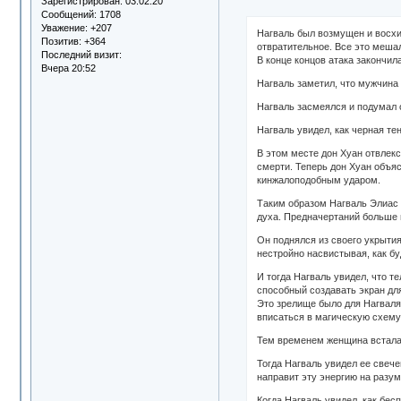
Зарегистрирован
: 03.02.20
Сообщений:
1708
Уважение:
+207
Нагваль был возмущен и восхи
Позитив:
+364
отвратительное. Все это меша
Последний визит:
В конце концов атака закончила
Вчера 20:52
Нагваль заметил, что мужчина 
Нагваль засмеялся и подумал о
Нагваль увидел, как черная те
В этом месте дон Хуан отвлекс
смерти. Теперь дон Хуан объяс
кинжалоподобным ударом.
Таким образом Нагваль Элиас 
духа. Предначертаний больше 
Он поднялся из своего укрытия
нестройно насвистывая, как бу
И тогда Нагваль увидел, что 
способный создавать экран для
Это зрелище было для Нагваля
вписаться в магическую схему
Тем временем женщина встала 
Тогда Нагваль увидел ее свеч
направит эту энергию на разум
Когда Нагваль увидел, как бес