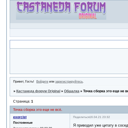
Объявление
Привет, Гость!
Войдите
или
зарегистрируйтесь
.
»
Кастанеда форум Original
»
Общалка
»
Точка сборка это еще не в
Страница:
1
Точка сборка это еще не всё.
exorcist
Поделиться
16.04.21 23:32
Постоянные
Я приводил уже цитату в сосед