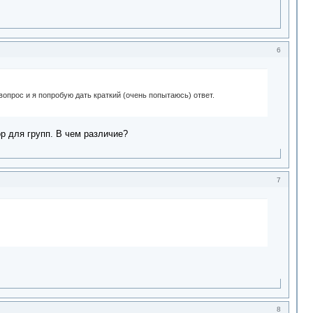
6
вопрос и я попробую дать краткий (очень попытаюсь) ответ.
р для групп. В чем различие?
7
8