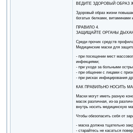
ВЕДИТЕ ЗДОРОВЫЙ ОБРАЗ
Здоровый образ жизни повышае
богатых белками, витаминами 
ПРАВИЛО 4.
ЗАЩИЩАЙТЕ ОРГАНЫ ДЫХА
Среди прочих средств профила
Медицинские маски для защит
- при посещении мест массово
инфекциями;
- при уходе за больными ост
- при общении с лицами с при
- при рисках инфицирования 
КАК ПРАВИЛЬНО НОСИТЬ М
Маски могут иметь разную конс
масок различная, из-за различ
внутрь носить медицинскую м
Чтобы обезопасить себя от за
- маска должна тщательно закр
- старайтесь не касаться пов