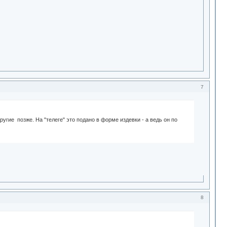
7
угие позже. На "телеге" это подано в форме издевки - а ведь он по
8