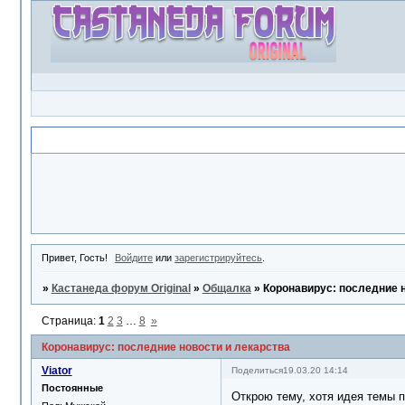
Объявление
Привет, Гость!
Войдите
или
зарегистрируйтесь
.
»
Кастанеда форум Original
»
Общалка
»
Коронавирус: последние н
Страница:
1
2
3
…
8
»
Коронавирус: последние новости и лекарства
Viator
Поделиться
19.03.20 14:14
Постоянные
Открою тему, хотя идея темы п