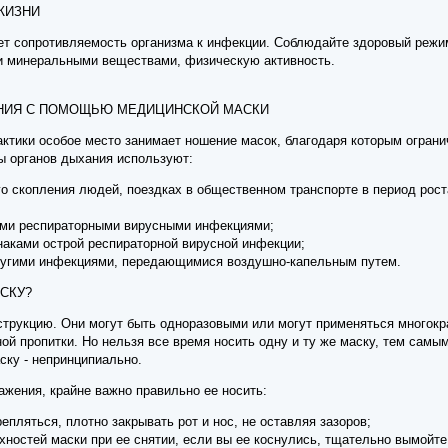
 ЖИЗНИ
т сопротивляемость организма к инфекции. Соблюдайте здоровый режи
и минеральными веществами, физическую активность.
НИЯ С ПОМОЩЬЮ МЕДИЦИНСКОЙ МАСКИ
ктики особое место занимает ношение масок, благодаря которым огран
ы органов дыхания используют:
го скопления людей, поездках в общественном транспорте в период ро
рыми респираторными вирусными инфекциями;
знаками острой респираторной вирусной инфекции;
другими инфекциями, передающимися воздушно-капельным путем.
АСКУ?
трукцию. Они могут быть одноразовыми или могут применяться многократ
ной пропитки. Но нельзя все время носить одну и ту же маску, тем сам
аску - непринципиально.
ражения, крайне важно правильно ее носить:
епляться, плотно закрывать рот и нос, не оставляя зазоров;
ерхностей маски при ее снятии, если вы ее коснулись, тщательно вымо