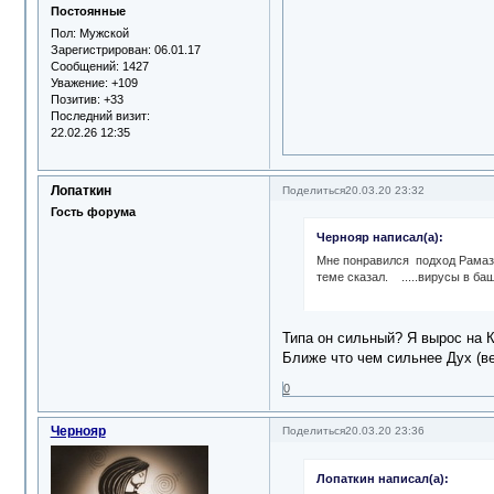
Постоянные
Пол:
Мужской
Зарегистрирован
: 06.01.17
Сообщений:
1427
Уважение:
+109
Позитив:
+33
Последний визит:
22.02.26 12:35
Лопаткин
Поделиться
20.03.20 23:32
Гость форума
Чернояр написал(а):
Мне понравился подход Рамазан
теме сказал. .....вирусы в ба
Типа он сильный? Я вырос на Ка
Ближе что чем сильнее Дух (ве
0
Чернояр
Поделиться
20.03.20 23:36
Лопаткин написал(а):