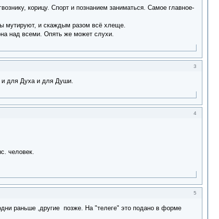
гвознику, корицу. Спорт и познанием заниматься. Самое главное-
сы мутируют, и скаждым разом всё хлеще.
она над всеми. Опять же может слухи.
3
 и для Духа и для Души.
4
с. человек.
5
одни раньше ,другие позже. На "телеге" это подано в форме