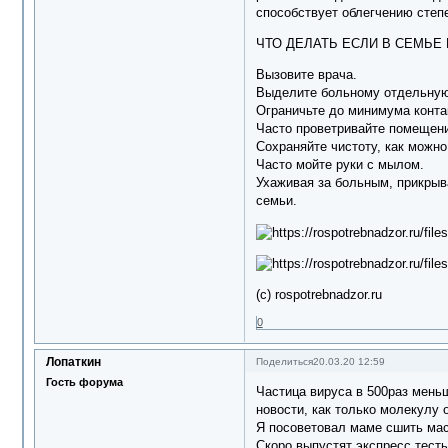
способствует облегчению сте
ЧТО ДЕЛАТЬ ЕСЛИ В СЕМЬ
Вызовите врача.
Выделите больному отдельную 
Ограничьте до минимума конт
Часто проветривайте помеще
Сохраняйте чистоту, как мож
Часто мойте руки с мылом.
Ухаживая за больным, прикрыв
семьи.
(с) rospotrebnadzor.ru
0
Лопаткин
Поделиться
20.03.20 12:59
Гость форума
Частица вируса в 500раз меньш
новости, как только молекулу 
Я посоветовал маме сшить маск
Скоро выпустят экспресс тест