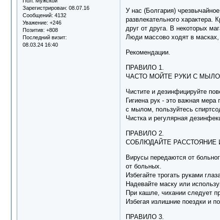
Пол:
Мужской
Зарегистрирован
: 08.07.16
У нас (Болгария) чрезвычайно
Сообщений:
4132
развлекательного характера. К
Уважение:
+246
друг от друга. В некоторых ма
Позитив:
+808
Люди массово ходят в масках, 
Последний визит:
08.03.24 16:40
Рекомендации.
ПРАВИЛО 1.
ЧАСТО МОЙТЕ РУКИ С МЫ
Чистите и дезинфицируйте по
Гигиена рук - это важная мер
с мылом, пользуйтесь спирт
Чистка и регулярная дезинфекц
ПРАВИЛО 2.
СОБЛЮДАЙТЕ РАССТОЯНИЕ
Вирусы передаются от больног
от больных.
Избегайте трогать руками глаз
Надевайте маску или использу
При кашле, чихании следует п
Избегая излишние поездки и 
ПРАВИЛО 3.