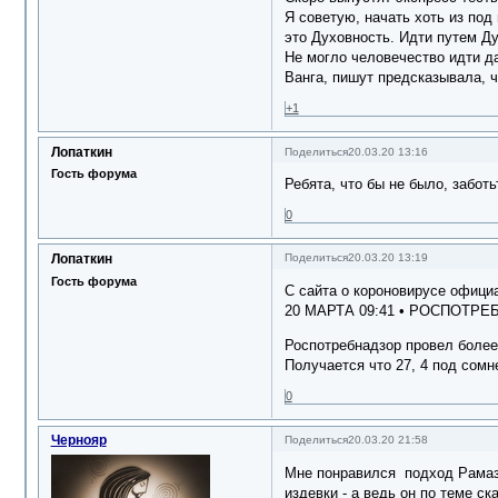
Я советую, начать хоть из под
это Духовность. Идти путем Д
Не могло человечество идти д
Ванга, пишут предсказывала, ч
+1
Лопаткин
Поделиться
20.03.20 13:16
Гость форума
Ребята, что бы не было, забот
0
Лопаткин
Поделиться
20.03.20 13:19
Гость форума
С сайта о короновирусе официа
20 МАРТА 09:41 • РОСПОТР
Роспотребнадзор провел более 
Получается что 27, 4 под сом
0
Чернояр
Поделиться
20.03.20 21:58
Мне понравился подход Рамазан
издевки - а ведь он по теме ск