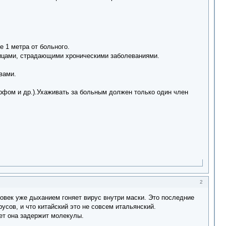
е 1 метра от больного.
 лицами, страдающими хроническими заболеваниями.
ствами.
рфом и др.).Ухаживать за больным должен только один член
2
ловек уже дыханием гоняет вирус внутри маски. Это последние
усов, и что китайский это не совсем итальянский.
жет она задержит молекулы.