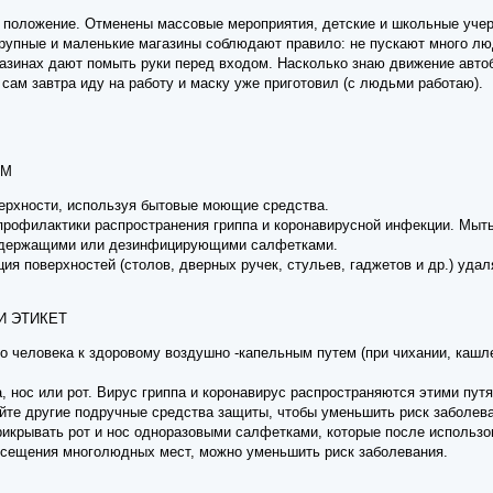
е положение. Отменены массовые мероприятия, детские и школьные учер
рупные и маленькие магазины соблюдают правило: не пускают много люд
газинах дают помыть руки перед входом. Насколько знаю движение автоб
сам завтра иду на работу и маску уже приготовил (с людьми работаю).
ЛОМ
верхности, используя бытовые моющие средства.
а профилактики распространения гриппа и коронавирусной инфекции. Мы
содержащими или дезинфицирующими салфетками.
ия поверхностей (столов, дверных ручек, стульев, гаджетов и др.) уд
 И ЭТИКЕТ
о человека к здоровому воздушно -капельным путем (при чихании, кашл
а, нос или рот. Вирус гриппа и коронавирус распространяются этими пу
йте другие подручные средства защиты, чтобы уменьшить риск заболе
рикрывать рот и нос одноразовыми салфетками, которые после исполь
посещения многолюдных мест, можно уменьшить риск заболевания.