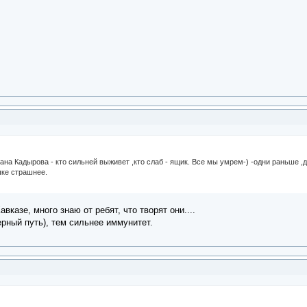
а Кадырова - кто сильней выживет ,кто слаб - ящик. Все мы умрем-) -одни раньше ,др
шке страшнее.
вказе, много знаю от ребят, что творят они....
рный путь), тем сильнее иммунитет.