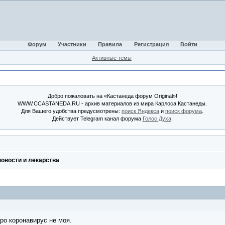
Форум
Участники
Правила
Регистрация
Войти
Активные темы
Добро пожаловать на «Кастанеда форум Original»!
WWW.CCASTANEDA.RU - архив материалов из мира Карлоса Кастанеды.
Для Вашего удобства предусмотрены:
поиск Яндекса
и
поиск форума
.
Действует Telegram канал форума
Голос Духа
.
овости и лекарства
ро коронавирус не моя.