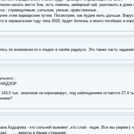
 палки начать вести Зож, есть лимоны, имбирный чай, разложить в доме 
уха - справедливым, сильным, умным, нравственные.
алее этим варварским путем. Посмотрим, как будем жить дальше. Виру
то в зеракальном году типа 2020, будет болезнь и много погибших и кор
ьтесь по возможности о людях в своём радиусе. Это также часть задания
льного :
ЕБНАДЗОР
143,5 тыс. анализов на коронавирус, под наблюдением остаются 27,4 ты
нением?
а Кадырова - кто сильней выживет ,кто слаб - ящик. Все мы умрем-) -
азал. .....вирусы в башке страшнее.