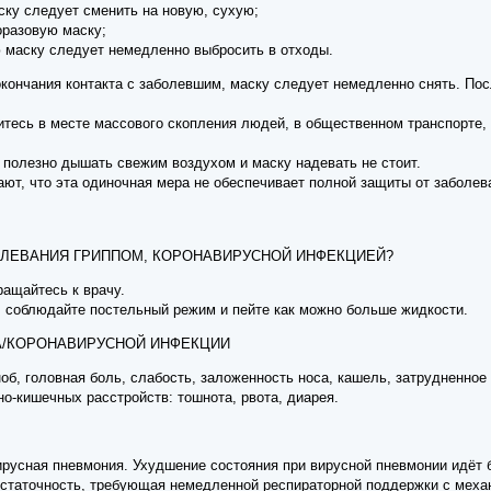
ску следует сменить на новую, сухую;
норазовую маску;
ю маску следует немедленно выбросить в отходы.
окончания контакта с заболевшим, маску следует немедленно снять. По
тесь в месте массового скопления людей, в общественном транспорте, 
 полезно дышать свежим воздухом и маску надевать не стоит.
ают, что эта одиночная мера не обеспечивает полной защиты от заболе
БОЛЕВАНИЯ ГРИППОМ, КОРОНАВИРУСНОЙ ИНФЕКЦИЕЙ?
бращайтесь к врачу.
, соблюдайте постельный режим и пейте как можно больше жидкости.
/КОРОНАВИРУСНОЙ ИНФЕКЦИИ
об, головная боль, слабость, заложенность носа, кашель, затрудненно
о-кишечных расстройств: тошнота, рвота, диарея.
русная пневмония. Ухудшение состояния при вирусной пневмонии идёт б
статочность, требующая немедленной респираторной поддержки с механ