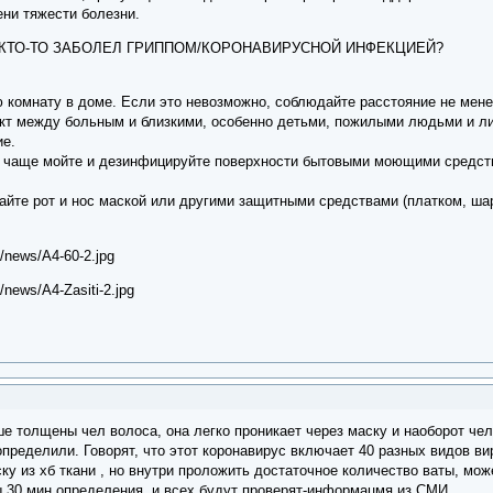
пени тяжести болезни.
Е КТО-ТО ЗАБОЛЕЛ ГРИППОМ/КОРОНАВИРУСНОЙ ИНФЕКЦИЕЙ?
комнату в доме. Если это невозможно, соблюдайте расстояние не мене
акт между больным и близкими, особенно детьми, пожилыми людьми и
ние.
но чаще мойте и дезинфицируйте поверхности бытовыми моющими сред
айте рот и нос маской или другими защитными средствами (платком, ша
е толщены чел волоса, она легко проникает через маску и наоборот че
определили. Говорят, что этот коронавирус включает 40 разных видов вир
у из хб ткани , но внутри проложить достаточное количество ваты, мо
ы 30 мин определения, и всех будут проверят-информацмя из СМИ.