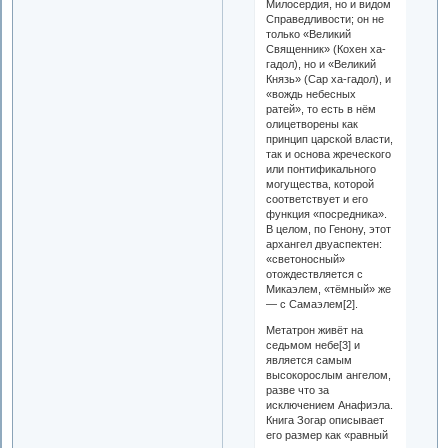
Милосердия, но и видом
Справедливости; он не
только «Великий
Священник» (Кохен ха-
гадол), но и «Великий
Князь» (Сар ха-гадол), и
«вождь небесных
ратей», то есть в нём
олицетворены как
принцип царской власти,
так и основа жреческого
или понтификального
могущества, которой
соответствует и его
функция «посредника».
В целом, по Генону, этот
архангел двуаспектен:
«светоносный»
отождествляется с
Микаэлем, «тёмный» же
— с Самаэлем[2].
Метатрон живёт на
седьмом небе[3] и
является самым
высокорослым ангелом,
разве что за
исключением Анафиэла.
Книга Зогар описывает
его размер как «равный