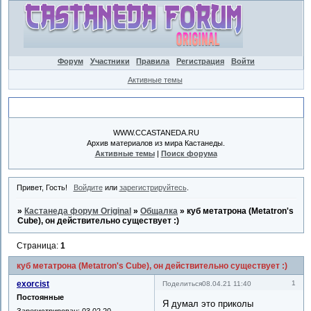
Форум
Участники
Правила
Регистрация
Войти
Активные темы
Объявление
WWW.CCASTANEDA.RU
Архив материалов из мира Кастанеды.
Активные темы
|
Поиск форума
Привет, Гость!
Войдите
или
зарегистрируйтесь
.
»
Кастанеда форум Original
»
Общалка
»
куб метатрона (Metatron's
Cube), он действительно существует :)
Страница:
1
куб метатрона (Metatron's Cube), он действительно существует :)
exorcist
1
Поделиться
08.04.21 11:40
Постоянные
Я думал это приколы
Зарегистрирован
: 03.02.20