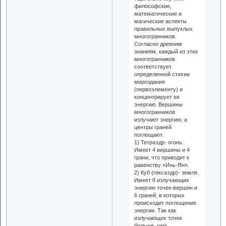
философские,
математические и
магические аспекты
правильных выпуклых
многогранников.
Согласно древним
знаниям, каждый из этих
многогранников
соответствует
определенной стихии
мироздания
(первоэлементу) и
концентрирует ее
энергию. Вершины
многогранников
излучают энергию, а
центры граней
поглощают.
1) Тетраэдр- огонь.
Имеет 4 вершины и 4
грани, что приводит к
равенству «Инь-Ян».
2) Куб (гексаэдр)- земля.
Имеет 8 излучающих
энергию точек-вершин и
6 граней, в которых
происходит поглощение
энергии. Так как
излучающих точек
больше, чем