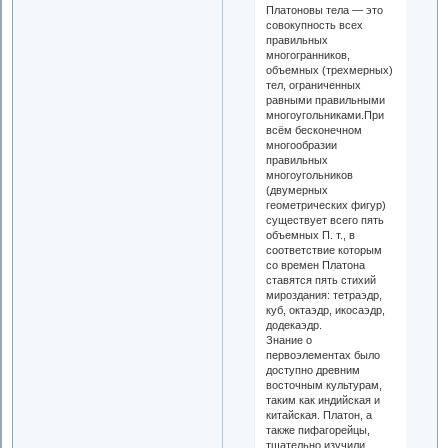
Платоновы тела — это
совокупность всех
правильных
многогранников,
объемных (трехмерных)
тел, ограниченных
равными правильными
многоугольниками.При
всём бесконечном
многообразии
правильных
многоугольников
(двумерных
геометрических фигур)
существует всего пять
объемных П. т., в
соответствие которым
со времен Платона
ставятся пять стихий
мироздания: тетраэдр,
куб, октаэдр, икосаэдр,
додекаэдр.
Знание о
первоэлементах было
доступно древним
восточным культурам,
таким как индийская и
китайская. Платон, а
также пифагорейцы,
тщательно изучили