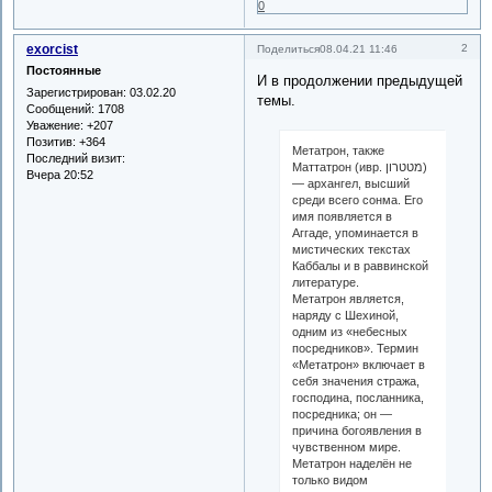
0
exorcist
2
Поделиться
08.04.21 11:46
Постоянные
И в продолжении предыдущей
Зарегистрирован
: 03.02.20
темы.
Сообщений:
1708
Уважение:
+207
Позитив:
+364
Метатрон, также
Последний визит:
Маттатрон (ивр. ‏מטטרון‏‎)
Вчера 20:52
— архангел, высший
среди всего сонма. Его
имя появляется в
Аггаде, упоминается в
мистических текстах
Каббалы и в раввинской
литературе.
Метатрон является,
наряду с Шехиной,
одним из «небесных
посредников». Термин
«Метатрон» включает в
себя значения стража,
господина, посланника,
посредника; он —
причина богоявления в
чувственном мире.
Метатрон наделён не
только видом