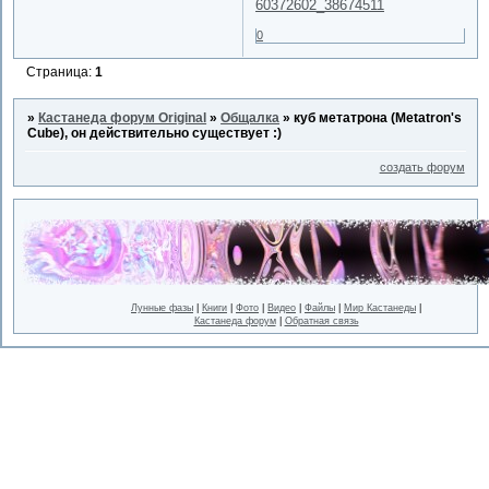
60372602_38674511
0
Страница:
1
»
Кастанеда форум Original
»
Общалка
»
куб метатрона (Metatron's
Cube), он действительно существует :)
создать форум
Лунные фазы
|
Книги
|
Фото
|
Видео
|
Файлы
|
Мир Кастанеды
|
Кастанеда форум
|
Обратная связь