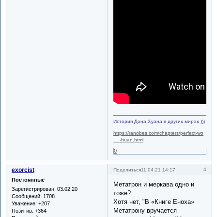
История Дона Хуана в других мирах )))
https://ranobes.com/chapters/perfect-wo
… -huan.html
0
exorcist
4
Поделиться
11.04.21 14:17
Постоянные
Метатрон и меркава одно и
Зарегистрирован
: 03.02.20
тоже?
Сообщений:
1708
Хотя нет, "В «Книге Еноха»
Уважение:
+207
Метатрону вручается
Позитив:
+364