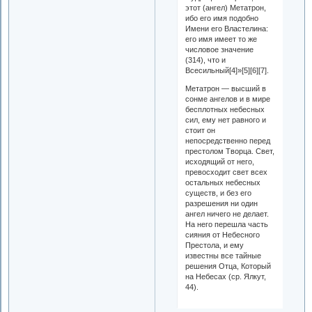
этот (ангел) Метатрон,
ибо его имя подобно
Имени его Властелина:
его имя имеет то же
числовое значение
(314), что и
Всесильный[4]»[5][6][7].
Метатрон — высший в
сонме ангелов и в мире
бесплотных небесных
сил, ему нет равного и
стоит он
непосредственно перед
престолом Творца. Свет,
исходящий от него,
превосходит свет всех
остальных небесных
существ, и без его
разрешения ни один
ангел ничего не делает.
На него перешла часть
сияния от Небесного
Престола, и ему
известны все тайные
решения Отца, Который
на Небесах (ср. Ялкут,
44).