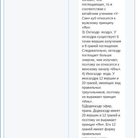
поглощающих, то в
соответствии с
китайским учением «У-
Син» куб относится к
мужскому принципу
«Ян».
3) Октаэдр- воздух. У
октаэдра существует 6
точек-вершин излучения
и 8 граней поглощения.
Следовательно, октаэдр
поглощает больше
энергии, чем излучает,
поэтому он относится к
женскому началу «Инь».
4) Икосаэдр- вода. У
икосаэдра 12 вершин и
20 граней, имеющих вид
правильных
треугольников, поэтому
он выражает принцип
«Инь».
5)Додекаэдр-эфир,
прана. Додекаэдр имеет
20 вершин и 12 граней и
поэтому он выражает
принцип «Ян». Его 12
граней имеют форму
правильных