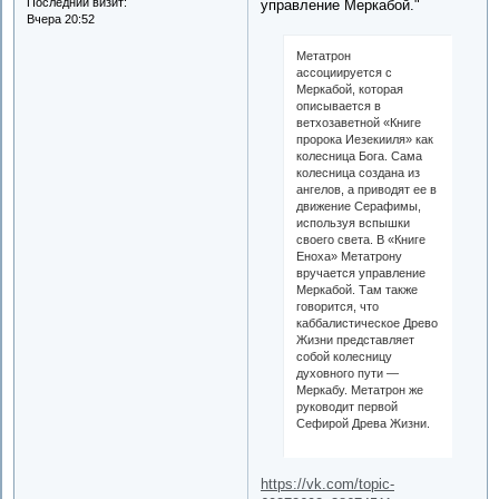
Последний визит:
управление Меркабой."
Вчера 20:52
Метатрон
ассоциируется с
Меркабой, которая
описывается в
ветхозаветной «Книге
пророка Иезекииля» как
колесница Бога. Сама
колесница создана из
ангелов, а приводят ее в
движение Серафимы,
используя вспышки
своего света. В «Книге
Еноха» Метатрону
вручается управление
Меркабой. Там также
говорится, что
каббалистическое Древо
Жизни представляет
собой колесницу
духовного пути —
Меркабу. Метатрон же
руководит первой
Сефирой Древа Жизни.
https://vk.com/topic-