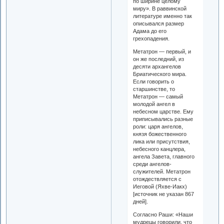
по ширине целому
миру». В раввинской
литературе именно так
описывался размер
Адама до его
грехопадения.
Метатрон — первый, и
он же последний, из
десяти архангелов
Бриатического мира.
Если говорить о
старшинстве, то
Метатрон — самый
молодой ангел в
небесном царстве. Ему
приписывались разные
роли: царя ангелов,
князя божественного
лика или присутствия,
небесного канцлера,
ангела Завета, главного
среди ангелов-
служителей. Метатрон
отождествляется с
Иеговой (Яхве-Иакх)
[источник не указан 867
дней].
Согласно Раши: «Наши
мудрецы говорили, что