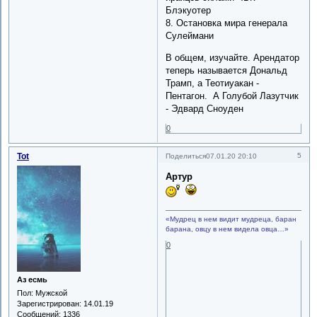
Блэкуотер
8. Остановка мира генерала
Сулеймани
В общем, изучайте. Арендатор
теперь называется Дональд
Трамп, а Теотиуакан -
Пентагон. А Голубой Лазутчик
- Эдвард Сноуден
0
Tot
5
Поделиться
07.01.20 20:10
Артур
«Мудрец в нем видит мудреца, баран
барана, овцу в нем видела овца…»
0
Аз есмь
Пол:
Мужской
Зарегистрирован
: 14.01.19
Сообщений:
1336