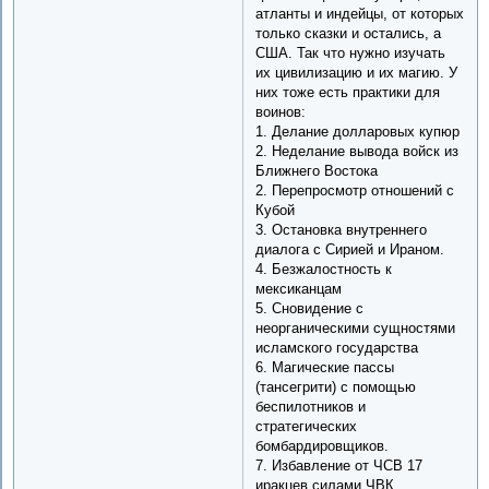
атланты и индейцы, от которых
только сказки и остались, а
США. Так что нужно изучать
их цивилизацию и их магию. У
них тоже есть практики для
воинов:
1. Делание долларовых купюр
2. Неделание вывода войск из
Ближнего Востока
2. Перепросмотр отношений с
Кубой
3. Остановка внутреннего
диалога с Сирией и Ираном.
4. Безжалостность к
мексиканцам
5. Сновидение с
неорганическими сущностями
исламского государства
6. Магические пассы
(тансегрити) с помощью
беспилотников и
стратегических
бомбардировщиков.
7. Избавление от ЧСВ 17
иракцев силами ЧВК