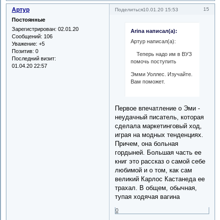
Артур
15
Поделиться
10.01.20 15:53
Постоянные
Зарегистрирован
: 02.01.20
Arina написал(а):
Сообщений:
106
Артур написал(а):
Уважение:
+5
Позитив:
0
Теперь надо им в ВУЗ
Последний визит:
помочь поступить
01.04.20 22:57
Эмми Уоллес. Изучайте.
Вам поможет.
Первое впечатление о Эми -
неудачный писатель, которая
сделала маркетинговый ход,
играя на модных тенденциях.
Причем, она больная
гордыней. Большая часть ее
книг это рассказ о самой себе
любимой и о том, как сам
великий Карлос Кастанеда ее
трахал. В общем, обычная,
тупая ходячая вагина
0