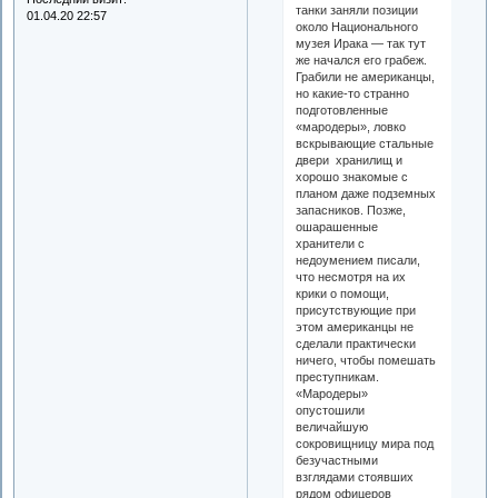
танки заняли позиции
01.04.20 22:57
около Национального
музея Ирака — так тут
же начался его грабеж.
Грабили не американцы,
но какие-то странно
подготовленные
«мародеры», ловко
вскрывающие стальные
двери хранилищ и
хорошо знакомые с
планом даже подземных
запасников. Позже,
ошарашенные
хранители с
недоумением писали,
что несмотря на их
крики о помощи,
присутствующие при
этом американцы не
сделали практически
ничего, чтобы помешать
преступникам.
«Мародеры»
опустошили
величайшую
сокровищницу мира под
безучастными
взглядами стоявших
рядом офицеров