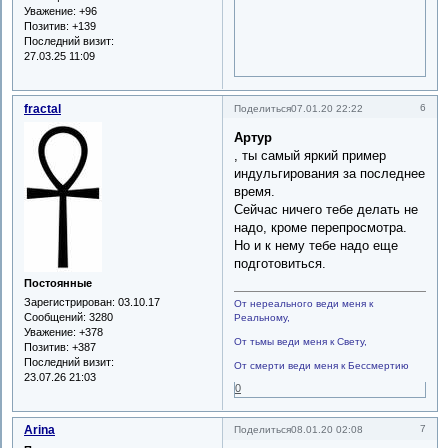
Уважение:
+96
Позитив:
+139
Последний визит:
27.03.25 11:09
fractal
6
Поделиться
07.01.20 22:22
Артур
, ты самый яркий пример
индульгирования за последнее
время.
Сейчас ничего тебе делать не
надо, кроме перепросмотра.
Но и к нему тебе надо еще
подготовиться.
Постоянные
Зарегистрирован
: 03.10.17
От нереального веди меня к
Сообщений:
3280
Реальному,
Уважение:
+378
От тьмы веди меня к Свету,
Позитив:
+387
Последний визит:
От смерти веди меня к Бессмертию
23.07.26 21:03
0
Arina
7
Поделиться
08.01.20 02:08