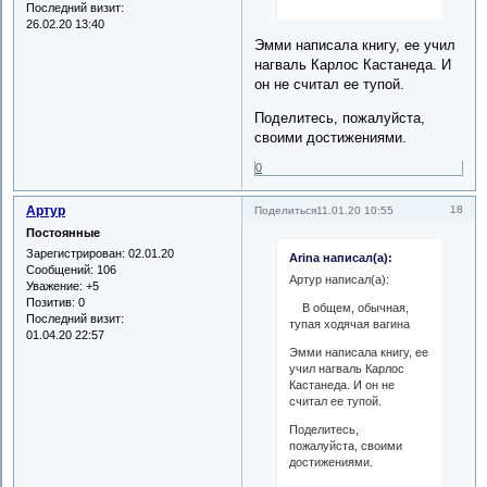
Последний визит:
26.02.20 13:40
Эмми написала книгу, ее учил
нагваль Карлос Кастанеда. И
он не считал ее тупой.
Поделитесь, пожалуйста,
своими достижениями.
0
Артур
18
Поделиться
11.01.20 10:55
Постоянные
Зарегистрирован
: 02.01.20
Arina написал(а):
Сообщений:
106
Артур написал(а):
Уважение:
+5
Позитив:
0
В общем, обычная,
Последний визит:
тупая ходячая вагина
01.04.20 22:57
Эмми написала книгу, ее
учил нагваль Карлос
Кастанеда. И он не
считал ее тупой.
Поделитесь,
пожалуйста, своими
достижениями.