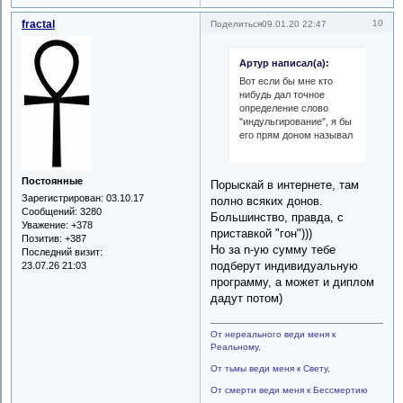
fractal
10
Поделиться
09.01.20 22:47
Артур написал(а):
Вот если бы мне кто
нибудь дал точное
определение слово
"индульгирование", я бы
его прям доном называл
Постоянные
Порыскай в интернете, там
Зарегистрирован
: 03.10.17
полно всяких донов.
Сообщений:
3280
Большинство, правда, с
Уважение:
+378
приставкой "гон")))
Позитив:
+387
Но за n-ую сумму тебе
Последний визит:
подберут индивидуальную
23.07.26 21:03
программу, а может и диплом
дадут потом)
От нереального веди меня к
Реальному,
От тьмы веди меня к Свету,
От смерти веди меня к Бессмертию