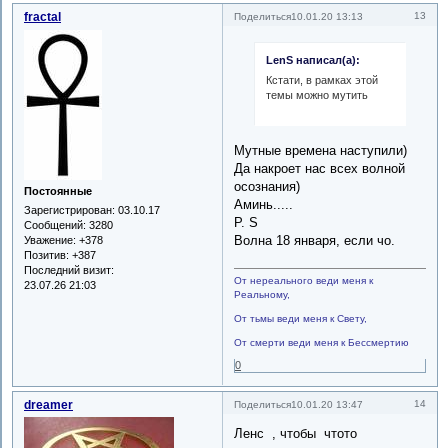
fractal
13
Поделиться
10.01.20 13:13
LenS написал(а):
Кстати, в рамках этой
темы можно мутить
Мутные времена наступили)
Да накроет нас всех волной
осознания)
Постоянные
Аминь.....
Зарегистрирован
: 03.10.17
P. S
Сообщений:
3280
Волна 18 января, если чо.
Уважение:
+378
Позитив:
+387
Последний визит:
От нереального веди меня к
23.07.26 21:03
Реальному,
От тьмы веди меня к Свету,
От смерти веди меня к Бессмертию
0
dreamer
14
Поделиться
10.01.20 13:47
Ленс , чтобы чтото