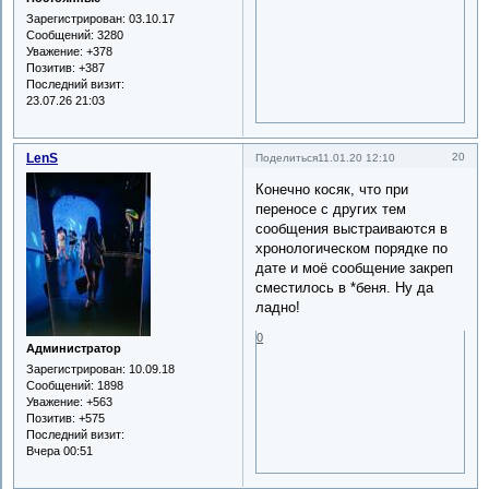
Зарегистрирован
: 03.10.17
Сообщений:
3280
Уважение:
+378
Позитив:
+387
Последний визит:
23.07.26 21:03
LenS
20
Поделиться
11.01.20 12:10
Конечно косяк, что при
переносе с других тем
сообщения выстраиваются в
хронологическом порядке по
дате и моё сообщение закреп
сместилось в *беня. Ну да
ладно!
0
Администратор
Зарегистрирован
: 10.09.18
Сообщений:
1898
Уважение:
+563
Позитив:
+575
Последний визит:
Вчера 00:51