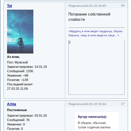
Tot
16
Поделиться
10.01.20 16:45
Потакание собственной
слабости
«Мудрец в нем видит мудреца, баран
барана, овцу в нем видела овца…»
0
Аз есмь
Пол:
Мужской
Зарегистрирован
: 14.01.19
Сообщений:
1336
Уважение:
+96
Позитив:
+139
Последний визит:
27.03.25 11:09
Arina
17
Поделиться
10.01.20 19:44
Постоянные
Зарегистрирован
: 03.01.20
Артур написал(а):
Сообщений:
76
В общем, обычная,
Уважение:
0
тупая ходячая вагина
Позитив:
0