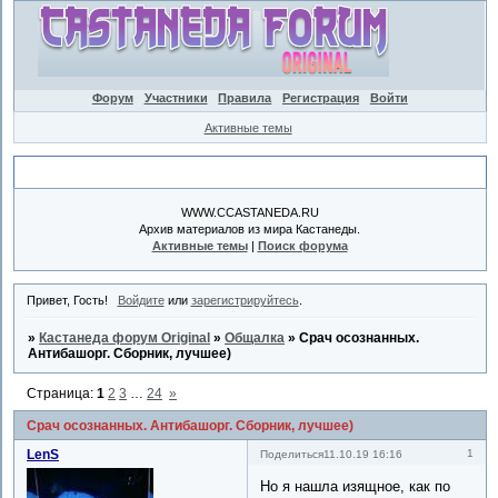
Форум
Участники
Правила
Регистрация
Войти
Активные темы
Объявление
WWW.CCASTANEDA.RU
Архив материалов из мира Кастанеды.
Активные темы
|
Поиск форума
Привет, Гость!
Войдите
или
зарегистрируйтесь
.
»
Кастанеда форум Original
»
Общалка
»
Срач осознанных.
Антибашорг. Сборник, лучшее)
Страница:
1
2
3
…
24
»
Срач осознанных. Антибашорг. Сборник, лучшее)
LenS
1
Поделиться
11.10.19 16:16
Но я нашла изящное, как по