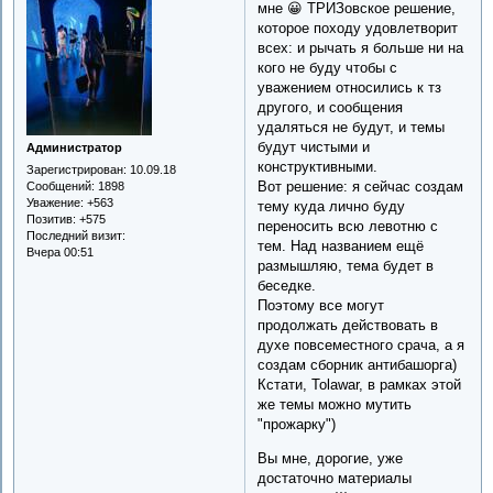
мне 😀 ТРИЗовское решение,
которое походу удовлетворит
всех: и рычать я больше ни на
кого не буду чтобы с
уважением относились к тз
другого, и сообщения
удаляться не будут, и темы
будут чистыми и
Администратор
конструктивными.
Зарегистрирован
: 10.09.18
Вот решение: я сейчас создам
Сообщений:
1898
Уважение:
+563
тему куда лично буду
Позитив:
+575
переносить всю левотню с
Последний визит:
тем. Над названием ещё
Вчера 00:51
размышляю, тема будет в
беседке.
Поэтому все могут
продолжать действовать в
духе повсеместного срача, а я
создам сборник антибашорга)
Кстати, Tolawar, в рамках этой
же темы можно мутить
"прожарку")
Вы мне, дорогие, уже
достаточно материалы