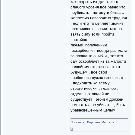
как открыть их для такого
слабого уровня всё равно что
поубивать , потому и битва с
жалостью невероятно трудная
, если что то цепляет значит
прокачивает , значит можно
взять силу если пройти
спокойно .
любые полученные
оскорбления всегда расплата
за прошлые ошибки , тот кто
сам оскорбляет из за жалости
полюбому ответит за это в
будущем , все свои
сообщения нужно взвешивать
, подходить ко всему
стратегически , главное ,
отдельных людей не
существует , эгоизм должен
помогать а не убивать , быть
уравновешенным целым
Простота , Вершина Мастера.
0