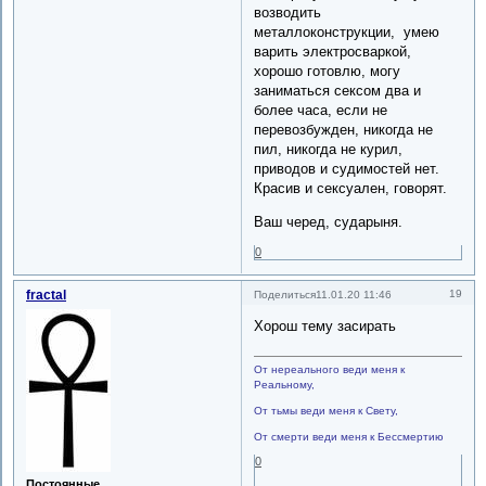
возводить
металлоконструкции, умею
варить электросваркой,
хорошо готовлю, могу
заниматься сексом два и
более часа, если не
перевозбужден, никогда не
пил, никогда не курил,
приводов и судимостей нет.
Красив и сексуален, говорят.
Ваш черед, сударыня.
0
fractal
19
Поделиться
11.01.20 11:46
Хорош тему засирать
От нереального веди меня к
Реальному,
От тьмы веди меня к Свету,
От смерти веди меня к Бессмертию
0
Постоянные