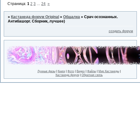
Страница:
1
2
3
…
24
»
»
Кастанеда форум Original
»
Общалка
»
Срач осознанных.
Антибашорг. Сборник, лучшее)
создать форум
Лунные фазы
|
Книги
|
Фото
|
Видео
|
Файлы
|
Мир Кастанеды
|
Кастанеда форум
|
Обратная связь