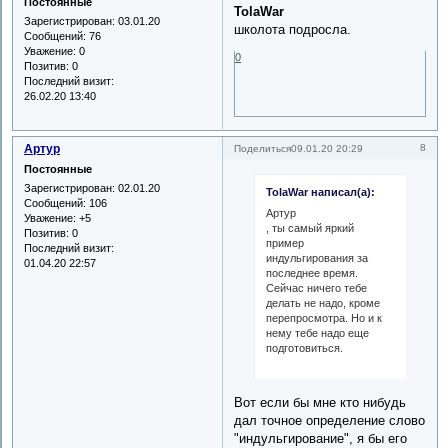
Постоянные
TolaWar
Зарегистрирован
: 03.01.20
школота подросла.
Сообщений:
76
Уважение:
0
0
Позитив:
0
Последний визит:
26.02.20 13:40
Артур
8
Поделиться
09.01.20 20:29
Постоянные
Зарегистрирован
: 02.01.20
TolaWar написал(а):
Сообщений:
106
Артур
Уважение:
+5
, ты самый яркий
Позитив:
0
пример
Последний визит:
индульгирования за
01.04.20 22:57
последнее время.
Сейчас ничего тебе
делать не надо, кроме
перепросмотра. Но и к
нему тебе надо еще
подготовиться.
Вот если бы мне кто нибудь
дал точное определение слово
"индульгирование", я бы его