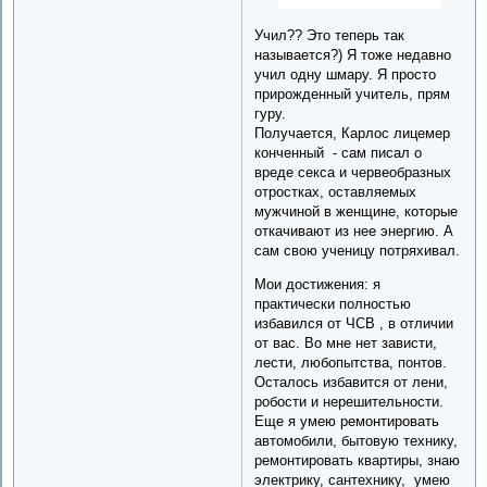
Учил?? Это теперь так
называется?) Я тоже недавно
учил одну шмару. Я просто
прирожденный учитель, прям
гуру.
Получается, Карлос лицемер
конченный - сам писал о
вреде секса и червеобразных
отростках, оставляемых
мужчиной в женщине, которые
откачивают из нее энергию. А
сам свою ученицу потряхивал.
Мои достижения: я
практически полностью
избавился от ЧСВ , в отличии
от вас. Во мне нет зависти,
лести, любопытства, понтов.
Осталось избавится от лени,
робости и нерешительности.
Еще я умею ремонтировать
автомобили, бытовую технику,
ремонтировать квартиры, знаю
электрику, сантехнику, умею