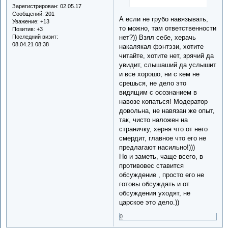
Зарегистрирован
: 02.05.17
Сообщений:
201
А если не грубо навязывать,
Уважение:
+13
то можно, там ответственности
Позитив:
+3
Последний визит:
нет?)) Взял себе, херачь
08.04.21 08:38
накалякал фэнтэзи, хотите
читайте, хотите нет, зрячий да
увидит, слышаший да услышит
и все хорошо, ни с кем не
срешься, не дело это
видящим с осознанием в
навозе копаться! Модератор
довольна, не навязан же опыт,
так, чисто наложен на
страничку, херня что от него
смердит, главное что его не
предлагают насильно!)))
Но и заметь, чаще всего, в
противовес ставится
обсуждение , просто его не
готовы обсуждать и от
обсуждения уходят, не
царское это дело.))
0