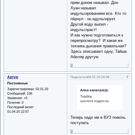
прям доном называл. Дон
Хуан называл
индульгированием все. Кто то
пёрнул - он идульгирует.
Другой воду выпил -
индульгораст!
И как нужно подготовиться к
перепросмотру? И какая же
техника дыхания правильная?
Здесь описывают одну, Тайша
Абеляр другую
0
Артур
9
Поделиться
09.01.20 20:36
Постоянные
Зарегистрирован
: 02.01.20
Arina написал(а):
Сообщений:
106
TolaWar
Уважение:
+5
школота подросла.
Позитив:
0
Последний визит:
01.04.20 22:57
Теперь надо им в ВУЗ помочь
поступить
0