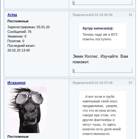
0
Arina
11
Поделиться
10.01.20 02:54
Постоянные
Зарегистрирован
: 03.01.20
Артур написал(а):
Сообщений:
76
Теперь надо им в ВУЗ
Уважение:
0
помочь поступить
Позитив:
0
Последний визит:
26.02.20 13:40
Эмми Уоллес. Изучайте. Вам
поможет.
0
Искандер
12
Поделиться
10.01.20 07:26
. А вот если я грубо
навязываю свой опыт,
продавливая, уверяя,
что это истина истин,
говоря при этом, что
другие фантазёры и
несут чушь, то здесь
конечно есть доля моей
ответственности.
Постоянные