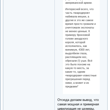
американской армии.
Интересней всего, что
часть «мародеров»
набивала мешки, а
другие в это же самое
время просто громили и
уничтожали экспонаты
не менее ценные. К
примеру бронзовой
голове аккадского
короля, которой
исполнилось, как
минимум, 4300 лет,
выдолбили глаза,
расплющили нос,
обрезали (!) уши. Всё
это было похоже на
какую-то месть, за
какие-то, одним
«мародерам» известные
прегрешения перед
ними, а может и их
предками"
Отсюда делаем вывод, что
самая мощная и примерная
цивилизация не шумеры,