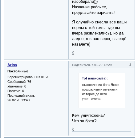
насобирали)))
Название рабочее,
предлагайте варианты!
Я случайно снесла все ваши
перлы с той темы, где вы
вчера развлекались), но да
ладно, я в вас верю, вы ещё
наваяете)
0
Arina
2
Поделиться
07.01.20 12:29
Постоянные
Зарегистрирован
: 03.01.20
Tot написал(а):
Сообщений:
76
становление бога Яхве
Уважение:
0
под разными именами
Позитив:
0
история до него
Последний визит:
уничтожена
26.02.20 13:40
Кем уничтожена?
Что за бред?
0