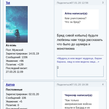
Tot
3
Поделиться
07.01.20 12:56
Arina написал(а):
Кем уничтожена?
Что за бред?
Бред сивой кобылы) будьте
любезны нам тогда рассказать
что было до шумера и
Аз есмь
монотеизма
Пол:
Мужской
Зарегистрирован
: 14.01.19
Сообщений:
1336
«Мудрец в нем видит мудреца, баран
Уважение:
+96
барана, овцу в нем видела овца…»
Позитив:
+139
0
Последний визит:
27.03.25 11:09
Артур
4
Поделиться
07.01.20 19:38
Постоянные
Зарегистрирован
: 02.01.20
Чернояр написал(а):
Сообщений:
106
"Как только
Уважение:
+5
американские войска
Позитив:
0
вошли в Багдад и их
Последний визит: