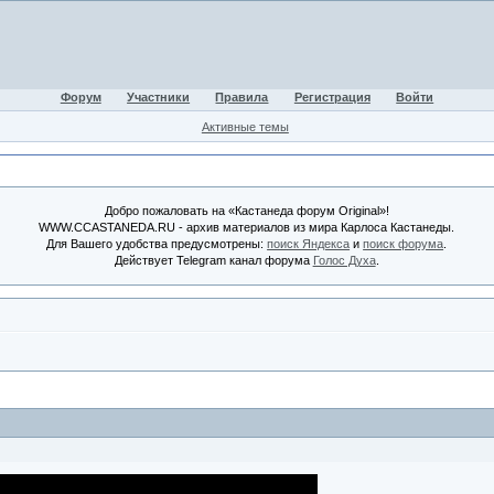
Форум
Участники
Правила
Регистрация
Войти
Активные темы
Добро пожаловать на «Кастанеда форум Original»!
WWW.CCASTANEDA.RU - архив материалов из мира Карлоса Кастанеды.
Для Вашего удобства предусмотрены:
поиск Яндекса
и
поиск форума
.
Действует Telegram канал форума
Голос Духа
.