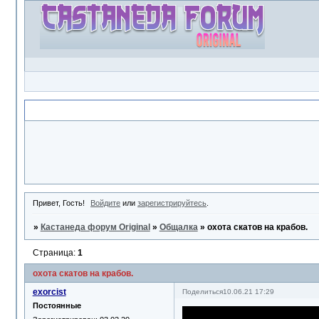
Объявление
Привет, Гость!
Войдите
или
зарегистрируйтесь
.
»
Кастанеда форум Original
»
Общалка
»
охота скатов на крабов.
Страница:
1
охота скатов на крабов.
exorcist
Поделиться
10.06.21 17:29
Постоянные