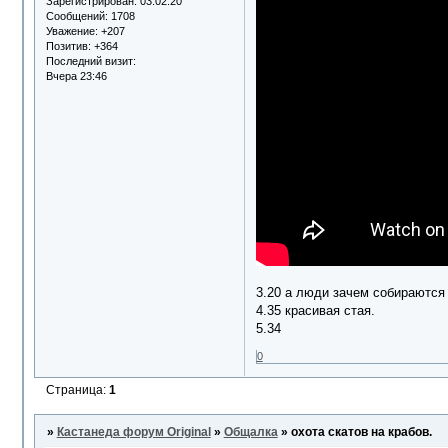
Зарегистрирован
: 03.02.20
Сообщений:
1708
Уважение:
+207
Позитив:
+364
Последний визит:
Вчера 23:46
3.20 а люди зачем собираются
4.35 красивая стая.
5.34
0
Страница:
1
»
Кастанеда форум Original
»
Общалка
»
охота скатов на крабов.