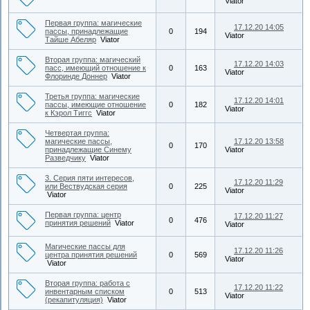
Viator
Первая группа: магические
17.12.20 14:05
пассы, принадлежащие
0
194
Viator
Тайше Абеляр
Viator
Вторая группа: магический
17.12.20 14:03
пасс, имеющий отношение к
0
163
Viator
Флоринде Доннер
Viator
Третья группа: магические
17.12.20 14:01
пассы, имеющие отношение
0
182
Viator
к Кэрол Тиггс
Viator
Четвертая группа:
магические пассы,
17.12.20 13:58
0
170
принадлежащие Синему
Viator
Разведчику
Viator
3. Серия пяти интересов,
17.12.20 11:29
или Вествудская серия
0
225
Viator
Viator
Первая группа: центр
17.12.20 11:27
0
476
принятия решений
Viator
Viator
Магические пассы для
17.12.20 11:26
центра принятия решений
0
569
Viator
Viator
Вторая группа: работа с
17.12.20 11:22
инвентарным списком
0
513
Viator
(рекапитуляция)
Viator