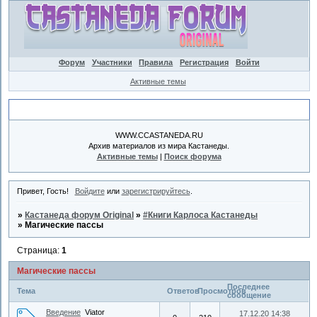
Форум
Участники
Правила
Регистрация
Войти
Активные темы
Объявление
WWW.CCASTANEDA.RU
Архив материалов из мира Кастанеды.
Активные темы
|
Поиск форума
Привет, Гость!
Войдите
или
зарегистрируйтесь
.
»
Кастанеда форум Original
»
#Книги Карлоса Кастанеды
»
Магические пассы
Страница:
1
Магические пассы
Последнее
Тема
Ответов
Просмотров
сообщение
Введение
Viator
17.12.20 14:38