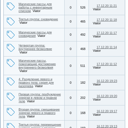
Магические пассы для
17.12.20 11:21
работы с инвентарным
0
526
Viator
списком
Viator
Третья группа: сновидение
17.12.20 11:18
0
465
Viator
Viator
Магические пассы для
17.12.20 11:17
0
492
сновидения
Viator
Viator
Четвертая группа:
17.12.20 11:14
внутреннее безмолвие
0
468
Viator
Viator
Магические пассы,
помогающие достижению
17.12.20 11:12
0
511
внутреннего безмолвия
Viator
Viator
4. Разделение левого и
16.12.20 19:23
правого тела: серия для
0
182
Viator
разогрева
Viator
Первая группа: пробуждение
16.12.20 19:20
энергии в левом и правом
0
202
Viator
теле
Viator
Вторая группа: смешивание
16.12.20 19:17
энергии левого и правого
0
168
Viator
тела
Viator
Третья группа: перемещение
16.12.20 19:13