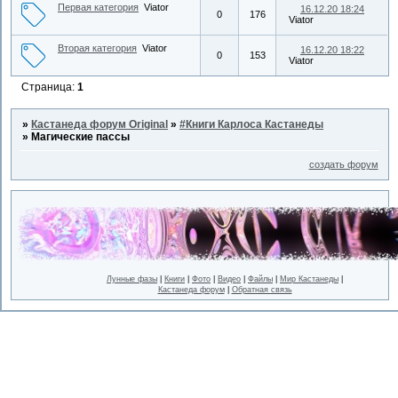
Первая категория
Viator
16.12.20 18:24
0
176
Viator
Вторая категория
Viator
16.12.20 18:22
0
153
Viator
Страница:
1
»
Кастанеда форум Original
»
#Книги Карлоса Кастанеды
»
Магические пассы
создать форум
Лунные фазы
|
Книги
|
Фото
|
Видео
|
Файлы
|
Мир Кастанеды
|
Кастанеда форум
|
Обратная связь