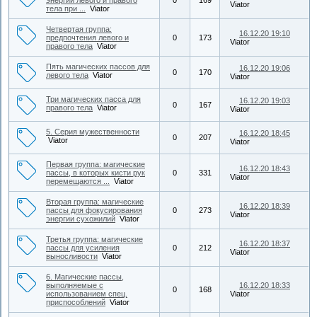
энергии левого и правого
0
169
Viator
тела при ...
Viator
Четвертая группа:
16.12.20 19:10
предпочтения левого и
0
173
Viator
правого тела
Viator
Пять магических пассов для
16.12.20 19:06
0
170
левого тела
Viator
Viator
Три магических пасса для
16.12.20 19:03
0
167
правого тела
Viator
Viator
5. Серия мужественности
16.12.20 18:45
0
207
Viator
Viator
Первая группа: магические
16.12.20 18:43
пассы, в которых кисти рук
0
331
Viator
перемещаются ...
Viator
Вторая группа: магические
16.12.20 18:39
пассы для фокусирования
0
273
Viator
энергии сухожилий
Viator
Третья группа: магические
16.12.20 18:37
пассы для усиления
0
212
Viator
выносливости
Viator
6. Магические пассы,
выполняемые с
16.12.20 18:33
0
168
использованием спец.
Viator
приспособлений
Viator