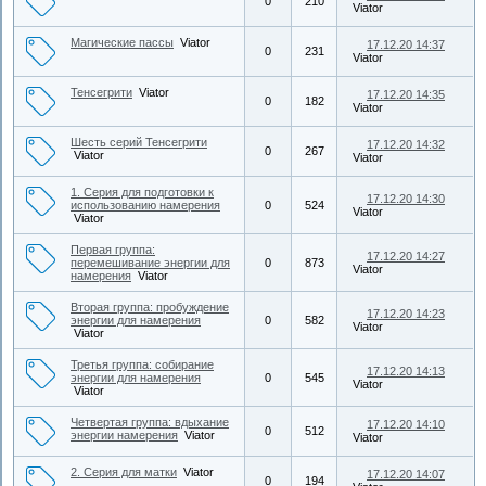
0
210
Viator
Магические пассы
Viator
17.12.20 14:37
0
231
Viator
Тенсегрити
Viator
17.12.20 14:35
0
182
Viator
Шесть серий Тенсегрити
17.12.20 14:32
0
267
Viator
Viator
1. Серия для подготовки к
17.12.20 14:30
использованию намерения
0
524
Viator
Viator
Первая группа:
17.12.20 14:27
перемешивание энергии для
0
873
Viator
намерения
Viator
Вторая группа: пробуждение
17.12.20 14:23
энергии для намерения
0
582
Viator
Viator
Третья группа: собирание
17.12.20 14:13
энергии для намерения
0
545
Viator
Viator
Четвертая группа: вдыхание
17.12.20 14:10
0
512
энергии намерения
Viator
Viator
2. Серия для матки
Viator
17.12.20 14:07
0
194