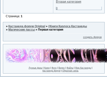
Вторая категория
0
Страница:
1
»
Кастанеда форум Original
»
#Книги Карлоса Кастанеды
»
Магические пассы
»
Первая категория
создать форум
Лунные фазы
|
Книги
|
Фото
|
Видео
|
Файлы
|
Мир Кастанеды
|
Кастанеда форум
|
Обратная связь