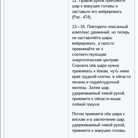
12. Правой рукой приложите
шар к макушке головы и
заставьте его вибрировать
(Рис. 474).
13—16. Повторите описанный
комплекс движений, но теперь
не заставляйте шары
вибрировать, а просто
прижимайте их к
соответствующим
энергетическим центрам.
Сначала оба шара нужно
прижимать к бокам, чуть ниже
края грудной клетки, в области
печени и поджелудочной
железы. Затем шар,
удерживаемый левой рукой,
прижмите к области выше
лобной пазухи.
Потом прижмите оба шара к
вискам и в заключение шар,
удерживаемый левой рукой,
прижмите к макушке головы.