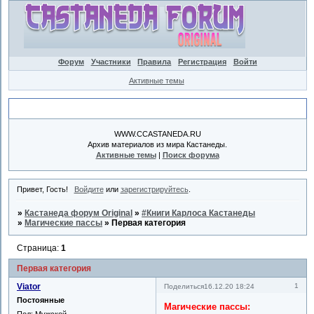
Форум
Участники
Правила
Регистрация
Войти
Активные темы
Объявление
WWW.CCASTANEDA.RU
Архив материалов из мира Кастанеды.
Активные темы
|
Поиск форума
Привет, Гость!
Войдите
или
зарегистрируйтесь
.
»
Кастанеда форум Original
»
#Книги Карлоса Кастанеды
»
Магические пассы
»
Первая категория
Страница:
1
Первая категория
Viator
1
Поделиться
16.12.20 18:24
Постоянные
Магические пассы:
Пол:
Мужской