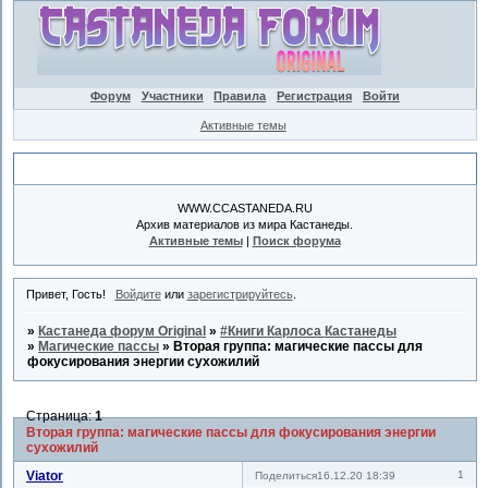
Форум
Участники
Правила
Регистрация
Войти
Активные темы
Объявление
WWW.CCASTANEDA.RU
Архив материалов из мира Кастанеды.
Активные темы
|
Поиск форума
Привет, Гость!
Войдите
или
зарегистрируйтесь
.
»
Кастанеда форум Original
»
#Книги Карлоса Кастанеды
»
Магические пассы
»
Вторая группа: магические пассы для
фокусирования энергии сухожилий
Страница:
1
Вторая группа: магические пассы для фокусирования энергии
сухожилий
Viator
1
Поделиться
16.12.20 18:39