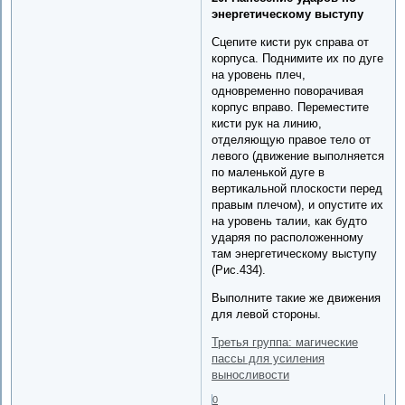
энергетическому выступу
Сцепите кисти рук справа от
корпуса. Поднимите их по дуге
на уровень плеч,
одновременно поворачивая
корпус вправо. Переместите
кисти рук на линию,
отделяющую правое тело от
левого (движение выполняется
по маленькой дуге в
вертикальной плоскости перед
правым плечом), и опустите их
на уровень талии, как будто
ударяя по расположенному
там энергетическому выступу
(Рис.434).
Выполните такие же движения
для левой стороны.
Третья группа: магические
пассы для усиления
выносливости
0