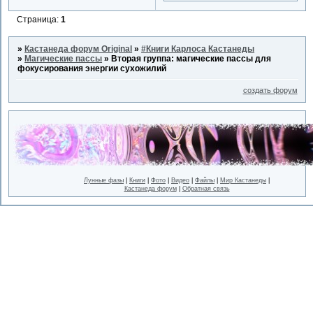
Страница:
1
»
Кастанеда форум Original
»
#Книги Карлоса Кастанеды
»
Магические пассы
»
Вторая группа: магические пассы для
фокусирования энергии сухожилий
создать форум
Лунные фазы
|
Книги
|
Фото
|
Видео
|
Файлы
|
Мир Кастанеды
|
Кастанеда форум
|
Обратная связь