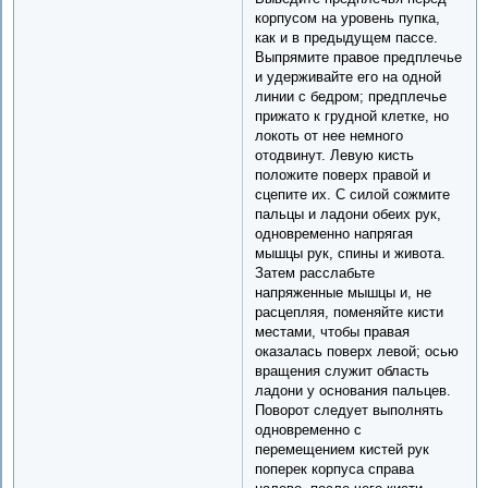
корпусом на уровень пупка,
как и в предыдущем пассе.
Выпрямите правое предплечье
и удерживайте его на одной
линии с бедром; предплечье
прижато к грудной клетке, но
локоть от нее немного
отодвинут. Левую кисть
положите поверх правой и
сцепите их. С силой сожмите
пальцы и ладони обеих рук,
одновременно напрягая
мышцы рук, спины и живота.
Затем расслабьте
напряженные мышцы и, не
расцепляя, поменяйте кисти
местами, чтобы правая
оказалась поверх левой; осью
вращения служит область
ладони у основания пальцев.
Поворот следует выполнять
одновременно с
перемещением кистей рук
поперек корпуса справа