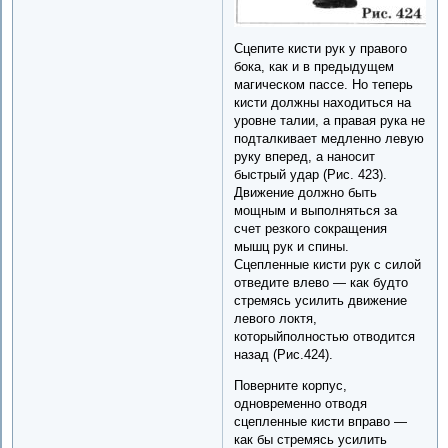
Сцепите кисти рук у правого
бока, как и в предыдущем
магическом пассе. Но теперь
кисти должны находиться на
уровне талии, а правая рука не
подталкивает медленно левую
руку вперед, а наносит
быстрый удар (Рис. 423).
Движение должно быть
мощным и выполняться за
счет резкого сокращения
мышц рук и спины.
Сцепленные кисти рук с силой
отведите влево — как будто
стремясь усилить движение
левого локтя,
которыйполностью отводится
назад (Рис.424).
Поверните корпус,
одновременно отводя
сцепленные кисти вправо —
как бы стремясь усилить