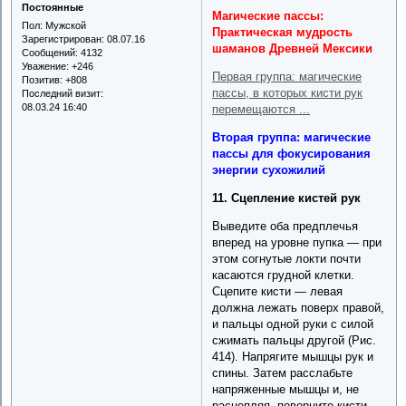
Постоянные
Магические пассы:
Пол:
Мужской
Практическая мудрость
Зарегистрирован
: 08.07.16
шаманов Древней Мексики
Сообщений:
4132
Уважение:
+246
Первая группа: магические
Позитив:
+808
пассы, в которых кисти рук
Последний визит:
08.03.24 16:40
перемещаются ...
Вторая группа: магические
пассы для фокусирования
энергии сухожилий
11. Сцепление кистей рук
Выведите оба предплечья
вперед на уровне пупка — при
этом согнутые локти почти
касаются грудной клетки.
Сцепите кисти — левая
должна лежать поверх правой,
и пальцы одной руки с силой
сжимать пальцы другой (Рис.
414). Напрягите мышцы рук и
спины. Затем расслабьте
напряженные мышцы и, не
расцепляя, поверните кисти