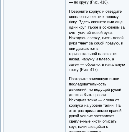
— по кругу (Рис. 416).
Поверните корпус и отведите
сцепленные кисти к левому
боку. Здесь опишите ими еще
один круг, также в основном за
счет усилий левой руки.
Находясь сверху, кисть левой
руки тянет за собой правую, и
они двигаются в
горизонтальной плоскости
назад, наружу и влево, а
затем — обратно, в начальную
точку (Рис. 417).
Повторите описанную выше
последовательность
движений, но ведущей рукой
должна быть правая.
Исходная точка — слева от
корпуса на уровне талии. На
этот раз прилагаемое правой
рукой усилие заставляет
сцепленные кисти описать
круг, начинающийся с
движения влево и