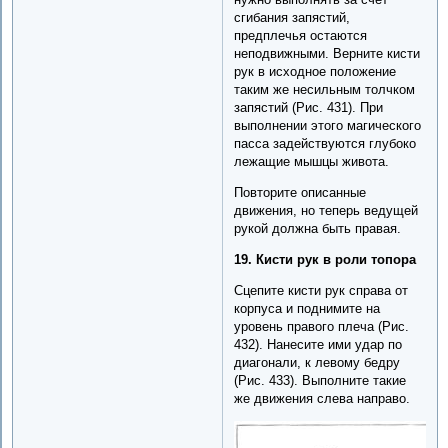
сгибания запястий,
предплечья остаются
неподвижными. Верните кисти
рук в исходное положение
таким же несильным толчком
запястий (Рис. 431). При
выполнении этого магического
пасса задействуются глубоко
лежащие мышцы живота.
Повторите описанные
движения, но теперь ведущей
рукой должна быть правая.
19. Кисти рук в роли топора
Сцепите кисти рук справа от
корпуса и поднимите на
уровень правого плеча (Рис.
432). Нанесите ими удар по
диагонали, к левому бедру
(Рис. 433). Выполните такие
же движения слева направо.