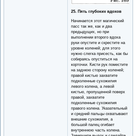
25. Пять глубоких вдохов
Начинается этот магический
пасс так же, как и два
предыдущих, но при
выполнении второго вдоха
руки опустите и скрестите на
уровне коленей; для этого
нужно слегка присесть, как бы
собираясь опуститься на
корточки. Кисти рук поместите
на заднюю сторону коленей;
правой кистью захватите
подколенные сухожилия
левого колена, а левой
кистью, пропущенной поверх
правой, захватите
подколенные сухожилия
правого колена. Указательный
и средний пальцы охватывают
внешние сухожилия, а
большой палец огибает
внутреннюю часть колена.
Завершите выдох и сделайте