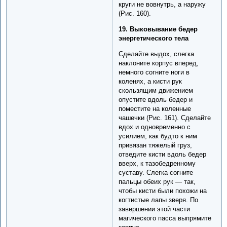
круги не вовнутрь, а наружу
(Рис. 160).
19. Выковывание бедер
энергетического тела
Сделайте выдох, слегка
наклоните корпус вперед,
немного согните ноги в
коленях, а кисти рук
скользящим движением
опустите вдоль бедер и
поместите на коленные
чашечки (Рис. 161). Сделайте
вдох и одновременно с
усилием, как будто к ним
привязан тяжелый груз,
отведите кисти вдоль бедер
вверх, к тазобедренному
суставу. Слегка согните
пальцы обеих рук — так,
чтобы кисти были похожи на
когтистые лапы зверя. По
завершении этой части
магического пасса выпрямите