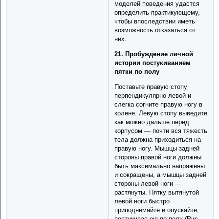
моделей поведения удастся
определить практикующему,
чтобы впоследствии иметь
возможность отказаться от
них.
21. Пробуждение личной
истории постукиванием
пятки по полу
Поставьте правую стопу
перпендикулярно левой и
слегка согните правую ногу в
колене. Левую стопу выведите
как можно дальше перед
корпусом — почти вся тяжесть
тела должна приходиться на
правую ногу. Мышцы задней
стороны правой ноги должны
быть максимально напряжены
и сокращены, а мышцы задней
стороны левой ноги —
растянуты. Пятку вытянутой
левой ноги быстро
приподнимайте и опускайте,
постукивая ею по полу (Рис.