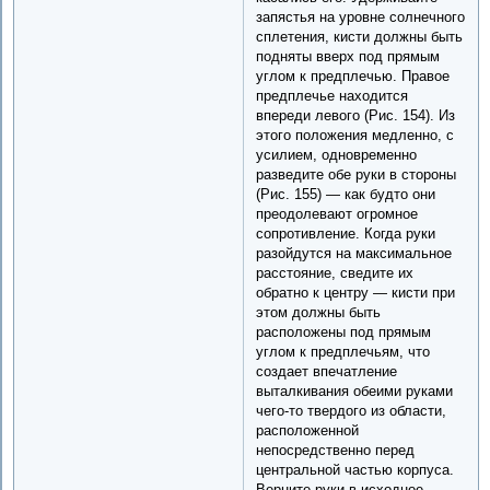
запястья на уровне солнечного
сплетения, кисти должны быть
подняты вверх под прямым
углом к предплечью. Правое
предплечье находится
впереди левого (Рис. 154). Из
этого положения медленно, с
усилием, одновременно
разведите обе руки в стороны
(Рис. 155) — как будто они
преодолевают огромное
сопротивление. Когда руки
разойдутся на максимальное
расстояние, сведите их
обратно к центру — кисти при
этом должны быть
расположены под прямым
углом к предплечьям, что
создает впечатление
выталкивания обеими руками
чего-то твердого из области,
расположенной
непосредственно перед
центральной частью корпуса.
Верните руки в исходное