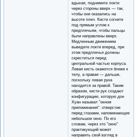
вдыхая, поднимите локти
через стороны вверх — так,
чтобы они оказались на
высоте плеч. Кисти согните
под прямым углом к
предплечьям, чтобы пальцы
были направлены вверх.
Медленным движением
выведите локти вперед, при
этом предплечья должны
скреститься перед
центральной частью корпуса.
Левая кисть окажется ближе к
телу, а правая — дальше,
поскольку левая рука
находится за правой. Таким
образом, кисти рук создают
конфигурацию, которую дон
Хуан называл "окном
припоминания": отверстие
перед глазами, напоминающее
небольшое окно. По его
словам, через это "окно"
практикующий может
направить свой взгляд в