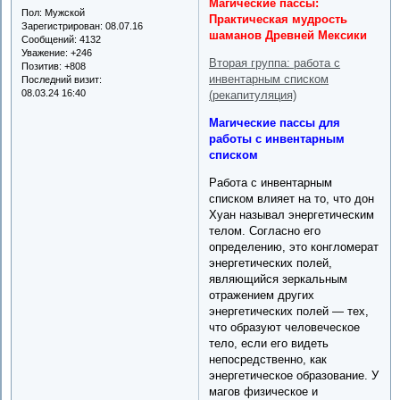
Магические пассы:
Пол:
Мужской
Практическая мудрость
Зарегистрирован
: 08.07.16
шаманов Древней Мексики
Сообщений:
4132
Уважение:
+246
Вторая группа: работа с
Позитив:
+808
инвентарным списком
Последний визит:
08.03.24 16:40
(рекапитуляция)
Магические пассы для
работы с инвентарным
списком
Работа с инвентарным
списком влияет на то, что дон
Хуан называл энергетическим
телом. Согласно его
определению, это конгломерат
энергетических полей,
являющийся зеркальным
отражением других
энергетических полей — тех,
что образуют человеческое
тело, если его видеть
непосредственно, как
энергетическое образование. У
магов физическое и