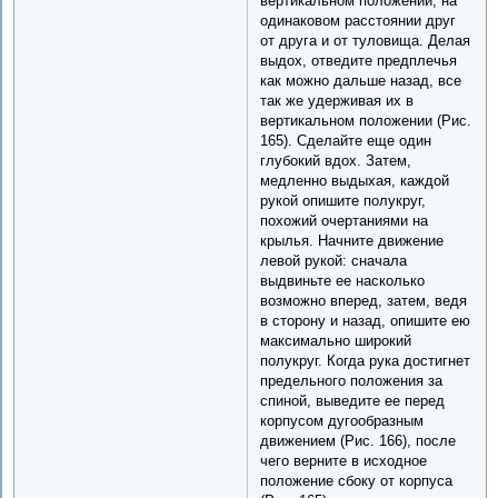
вертикальном положении, на
одинаковом расстоянии друг
от друга и от туловища. Делая
выдох, отведите предплечья
как можно дальше назад, все
так же удерживая их в
вертикальном положении (Рис.
165). Сделайте еще один
глубокий вдох. Затем,
медленно выдыхая, каждой
рукой опишите полукруг,
похожий очертаниями на
крылья. Начните движение
левой рукой: сначала
выдвиньте ее насколько
возможно вперед, затем, ведя
в сторону и назад, опишите ею
максимально широкий
полукруг. Когда рука достигнет
предельного положения за
спиной, выведите ее перед
корпусом дугообразным
движением (Рис. 166), после
чего верните в исходное
положение сбоку от корпуса