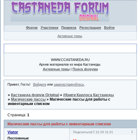
Форум
Участники
Правила
Регистрация
Войти
Активные темы
Объявление
WWW.CCASTANEDA.RU
Архив материалов из мира Кастанеды.
Активные темы
|
Поиск форума
Привет, Гость!
Войдите
или
зарегистрируйтесь
.
»
Кастанеда форум Original
»
#Книги Карлоса Кастанеды
»
Магические пассы
»
Магические пассы для работы с
инвентарным списком
Страница:
1
Магические пассы для работы с инвентарным списком
Viator
1
Поделиться
17.12.20 11:21
Постоянные