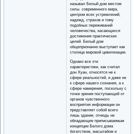
называл Белый дом местом
силы. современного мира,
центром всех устремлений,
надежд, страхов и тому
подобных переживаний
человечества, касающихся
достижения практических
целей. Белый дом
общепризнанно выступает как
столица мировой цивилизации.
Однако все эти
характеристики, как считал
дон Хуан, относятся не к
сфере реальностей, и даже не
к сфере нашего сознания, а к
сфере намерения, поскольку с
точки зрения поступающей от
органов чувственного
восприятия информации он
представляет собой всего
лишь здание, отнюдь не
обладающее приписываемым
концепции Белого дома
богатством, масштабом и