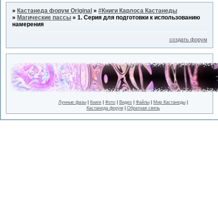
»
Кастанеда форум Original
»
#Книги Карлоса Кастанеды
»
Магические пассы
»
1. Серия для подготовки к использованию
намерения
создать форум
Лунные фазы
|
Книги
|
Фото
|
Видео
|
Файлы
|
Мир Кастанеды
|
Кастанеда форум
|
Обратная связь