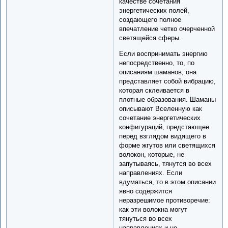
качестве сочетания
энергетических полей,
создающего полное
впечатление четко очерченной
светящейся сферы.
Если воспринимать энергию
непосредственно, то, по
описаниям шаманов, она
представляет собой вибрацию,
которая склеивается в
плотные образования. Шаманы
описывают Вселенную как
сочетание энергетических
конфигураций, предстающее
перед взглядом видящего в
форме жгутов или светящихся
волокон, которые, не
запутываясь, тянутся во всех
направлениях. Если
вдуматься, то в этом описании
явно содержится
неразрешимое противоречие:
как эти волокна могут
тянуться во всех
направлениях и не