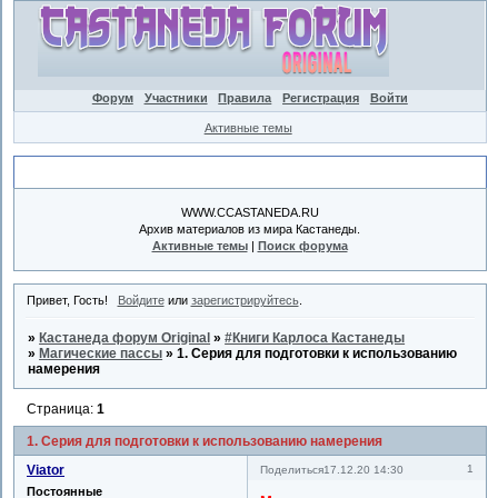
Форум
Участники
Правила
Регистрация
Войти
Активные темы
Объявление
WWW.CCASTANEDA.RU
Архив материалов из мира Кастанеды.
Активные темы
|
Поиск форума
Привет, Гость!
Войдите
или
зарегистрируйтесь
.
»
Кастанеда форум Original
»
#Книги Карлоса Кастанеды
»
Магические пассы
»
1. Серия для подготовки к использованию
намерения
Страница:
1
1. Серия для подготовки к использованию намерения
Viator
1
Поделиться
17.12.20 14:30
Постоянные