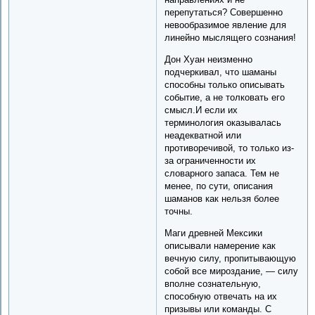
перепутаться? Совершенно
невообразимое явление для
линейно мыслящего сознания!
Дон Хуан неизменно
подчеркивал, что шаманы
способны только описывать
событие, а не толковать его
смысл.И если их
терминология оказывалась
неадекватной или
противоречивой, то только из-
за ограниченности их
словарного запаса. Тем не
менее, по сути, описания
шаманов как нельзя более
точны.
Маги древней Мексики
описывали намерение как
вечную силу, пропитывающую
собой все мироздание, — силу
вполне сознательную,
способную отвечать на их
призывы или команды. С