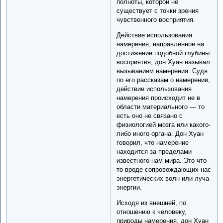
полноты, которой не
существует с точки зрения
чувственного восприятия.
Действие использования
намерения, направленное на
достижение подобной глубины
восприятия, дон Хуан называл
вызыванием намерения. Судя
по его рассказам о намерении,
действие использования
намерения происходит не в
области материального — то
есть оно не связано с
физиологией мозга или какого-
либо иного органа. Дон Хуан
говорил, что намерение
находится за пределами
известного нам мира. Это что-
то вроде сопровождающих нас
энергетических волн или луча
энергии.
Исходя из внешней, по
отношению к человеку,
природы намерения, дон Хуан