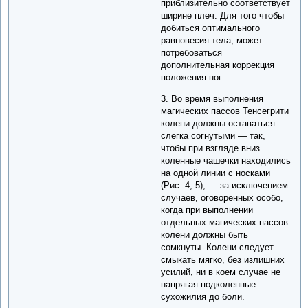
приблизительно соответствует
ширине плеч. Для того чтобы
добиться оптимального
равновесия тела, может
потребоваться
дополнительная коррекция
положения ног.
3. Во время выполнения
магических пассов Тенсегрити
колени должны оставаться
слегка согнутыми — так,
чтобы при взгляде вниз
коленные чашечки находились
на одной линии с носками
(Рис. 4, 5), — за исключением
случаев, оговоренных особо,
когда при выполнении
отдельных магических пассов
колени должны быть
сомкнуты. Колени следует
смыкать мягко, без излишних
усилий, ни в коем случае не
напрягая подколенные
сухожилия до боли.