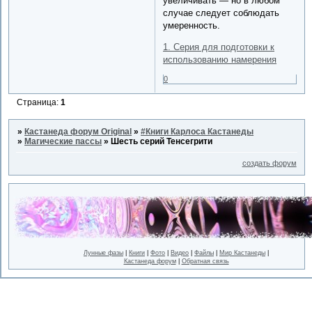
увеличивать — но в любом
случае следует соблюдать
умеренность.
1. Серия для подготовки к
использованию намерения
0
Страница:
1
»
Кастанеда форум Original
»
#Книги Карлоса Кастанеды
»
Магические пассы
»
Шесть серий Тенсегрити
создать форум
Лунные фазы
|
Книги
|
Фото
|
Видео
|
Файлы
|
Мир Кастанеды
|
Кастанеда форум
|
Обратная связь