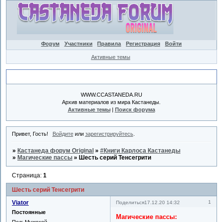
Форум
Участники
Правила
Регистрация
Войти
Активные темы
Объявление
WWW.CCASTANEDA.RU
Архив материалов из мира Кастанеды.
Активные темы
|
Поиск форума
Привет, Гость!
Войдите
или
зарегистрируйтесь
.
»
Кастанеда форум Original
»
#Книги Карлоса Кастанеды
»
Магические пассы
»
Шесть серий Тенсегрити
Страница:
1
Шесть серий Тенсегрити
Viator
1
Поделиться
17.12.20 14:32
Постоянные
Магические пассы:
Пол:
Мужской