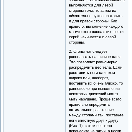
выполняются для левой
стороны тела, то затем их
обязательно нужно повторить
и для правой стороны. Как
правило, выполнение каждого
магического пасса этих шести
серий начинается с левой
стороны.
2. Стопы ног следует
располагать на ширине плеч.
Это позволяет равномерно
распределить вес тела. Если
расставить ноги слишком
широко или, наоборот,
поставить их очень близко, то
равновесие при выполнении
некоторых движений может
быть нарушено. Проще всего
правильно определить
оптимальное расстояние
между стопами так: поставьте
ноги вплотную друг к другу
(Рис. 1), затем вес тела
перенесите на пятки, а носки