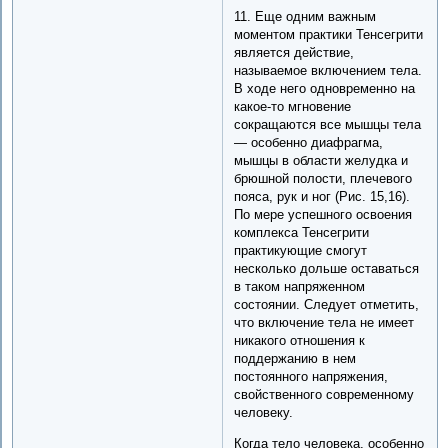
11. Еще одним важным
моментом практики Тенсегрити
является действие,
называемое включением тела.
В ходе него одновременно на
какое-то мгновение
сокращаются все мышцы тела
— особенно диафрагма,
мышцы в области желудка и
брюшной полости, плечевого
пояса, рук и ног (Рис. 15,16).
По мере успешного освоения
комплекса Тенсегрити
практикующие смогут
несколько дольше оставаться
в таком напряженном
состоянии. Следует отметить,
что включение тела не имеет
никакого отношения к
поддержанию в нем
постоянного напряжения,
свойственного современному
человеку.
Когда тело человека, особенно