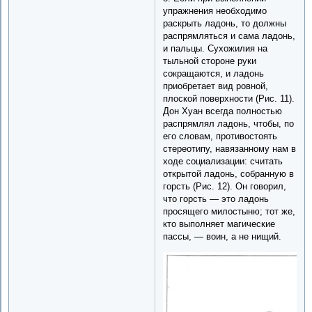
упражнения необходимо
раскрыть ладонь, то должны
распрямляться и сама ладонь,
и пальцы. Сухожилия на
тыльной стороне руки
сокращаются, и ладонь
приобретает вид ровной,
плоской поверхности (Рис. 11).
Дон Хуан всегда полностью
распрямлял ладонь, чтобы, по
его словам, противостоять
стереотипу, навязанному нам в
ходе социализации: считать
открытой ладонь, собранную в
горсть (Рис. 12). Он говорил,
что горсть — это ладонь
просящего милостыню; тот же,
кто выполняет магические
пассы, — воин, а не нищий.