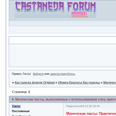
Объявление
Привет, Гость!
Войдите
или
зарегистрируйтесь
.
»
Кастанеда форум Original
»
#Книги Карлоса Кастанеды
»
Магичес
Страница:
1
6. Магические пассы, выполняемые с использованием спец. прис
Viator
Поделиться
16.12.20 18:33
Постоянные
Магические пассы: Практиче