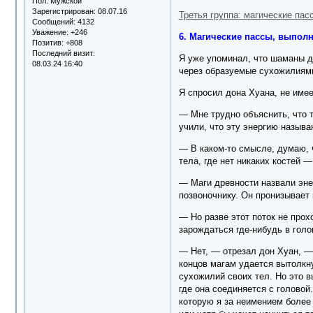
Пол:
Мужской
Зарегистрирован
: 08.07.16
Третья группа: магические па
Сообщений:
4132
Уважение:
+246
6. Магические пассы, выпо
Позитив:
+808
Последний визит:
Я уже упоминал, что шаманы д
08.03.24 16:40
через образуемые сухожилиям
Я спросил дона Хуана, не имее
— Мне трудно объяснить, что 
учили, что эту энергию называ
— В каком-то смысле, думаю, 
тела, где нет никаких костей —
— Маги древности назвали эне
позвоночнику. Он пронизывает 
— Но разве этот поток не прох
зарождаться где-нибудь в голо
— Нет, — отрезал дон Хуан, — 
концов магам удается вытолкну
сухожилий своих тел. Но это 
где она соединяется с головой
которую я за неимением более