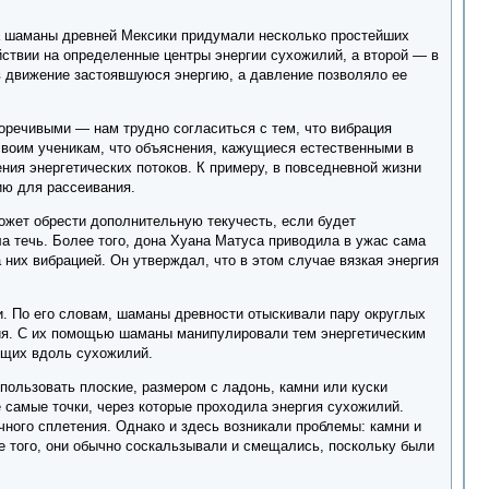
а шаманы древней Мексики придумали несколько простейших
ствии на определенные центры энергии сухожилий, а второй — в
в движение застоявшуюся энергию, а давление позволяло ее
оречивыми — нам трудно согласиться с тем, что вибрация
 своим ученикам, что объяснения, кажущиеся естественными в
ния энергетических потоков. К примеру, в повседневной жизни
ию для рассеивания.
может обрести дополнительную текучесть, если будет
ла течь. Более того, дона Хуана Матуса приводила в ужас сама
них вибрацией. Он утверждал, что в этом случае вязкая энергия
. По его словам, шаманы древности отыскивали пару округлых
вия. С их помощью шаманы манипулировали тем энергетическим
дящих вдоль сухожилий.
ользовать плоские, размером с ладонь, камни или куски
 самые точки, через которые проходила энергия сухожилий.
ечного сплетения. Однако и здесь возникали проблемы: камни и
е того, они обычно соскальзывали и смещались, поскольку были