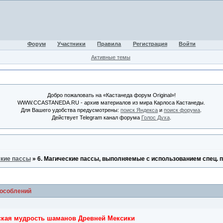
Форум
Участники
Правила
Регистрация
Войти
Активные темы
Добро пожаловать на «Кастанеда форум Original»!
WWW.CCASTANEDA.RU - архив материалов из мира Карлоса Кастанеды.
Для Вашего удобства предусмотрены:
поиск Яндекса
и
поиск форума
.
Действует Telegram канал форума
Голос Духа
.
кие пассы
»
6. Магические пассы, выполняемые с использованием спец. 
пособлений
ская мудрость шаманов Древней Мексики