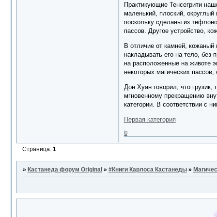
Практикующие Тенсегрити нашл
маленький, плоский, округлый 
поскольку сделаны из тефлоно
пассов. Другое устройство, ко
В отличие от камней, кожаный 
накладывать его на тело, без 
на расположенные на животе э
некоторых магических пассов,
Дон Хуан говорил, что грузик,
мгновенному прекращению внут
категории. В соответствии с н
Первая категория
0
Страница:
1
»
Кастанеда форум Original
»
#Книги Карлоса Кастанеды
»
Магичес