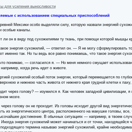
ссы для усиления выносливости
лняемые с использованием специальных приспособлений
ревней Мексики особо выделяли силу, которую назвали энергией сухожи
и особые каналы.
т ли он в виду под сухожилиями ту ткань, при помощи которой мышцы кр
такое энергия сухожилий, — ответил он. — Я не могу сформулировать то
ют именно так. Но ты ведь все равно понимаешь, что такое энергия сухо
что понимаю, — согласился я. — Но меня немного смущает использован
 например, когда речь идет о животе.
ргией сухожилий особый поток энергии, который перемещается по глубок
верхнюю и нижнюю часть живота от нижнего края грудной клетки к паху, 
одит через голову? — изумился я. Как человек западной цивилизации, я
вном мозге.
через голову он не проходит. Из головы исходит другой вид энергетическ
ть из энергетического центра, расположенного на макушке головы, все, 
высочайшее достижение. В обычных ситуациях — например, в твоем случа
. Иногда энергия сухожилий может начинаться и от точки, находящейся чу
 подходящего термина называю энергией сухожилий, крайне необходима 