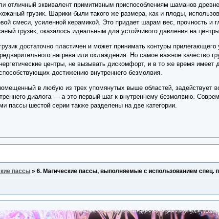
и отличный эквивалент примитивным приспособлениям шаманов древней
кожаный грузик. Шарики были такого же размера, как и плоды, использов
вой смеси, усиленной керамикой. Это придает шарам вес, прочность и 
жаный грузик, оказалось идеальным для устойчивого давления на центр
грузик достаточно пластичен и может принимать контуры прилегающего 
предварительного нагрева или охлаждения. Но самое важное качество гру
нергетические центры, не вызывать дискомфорт, и в то же время имеет 
 способствующих достижению внутреннего безмолвия.
 помещенный в любую из трех упомянутых выше областей, задействует в
реннего диалога — а это первый шаг к внутреннему безмолвию. Соврем
ими пассы шестой серии также разделены на две категории.
кие пассы
»
6. Магические пассы, выполняемые с использованием спец. 