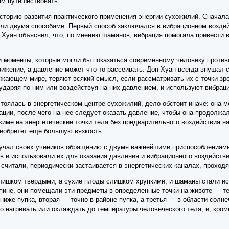
ам путешествовать.
сторию развития практического применения энергии сухожилий. Сначал
али двумя способами. Первый способ заключался в вибрационном воздей
н Хуан объяснил, что, по мнению шаманов, вибрация помогала привести 
и моменты, которые могли бы показаться современному человеку против
вижение, а давление может что-то рассеивать. Дон Хуан всегда внушал
жающем мире, теряют всякий смысл, если рассматривать их с точки зре
даряя по ним или воздействуя на них давлением, и используют вибрац
стоялась в энергетическом центре сухожилий, дело обстоит иначе: она 
ции, после чего на нее следует оказать давление, чтобы она продолжа
ме на энергетические точки тела без предварительного воздействия на 
иобретет еще большую вязкость.
учал своих учеников обращению с двумя важнейшими приспособлениями
ов и использовали их для оказания давления и вибрационного воздейст
и считали, периодически застаивается в энергетических каналах, прохо
лишком твердыми, а сухие плоды слишком хрупкими, и шаманы стали исп
пине, они помещали эти предметы в определенные точки на животе — те
ниже пупка, вторая — точно в районе пупка, а третья — в области солн
 нагревать или охлаждать до температуры человеческого тела, и, кром