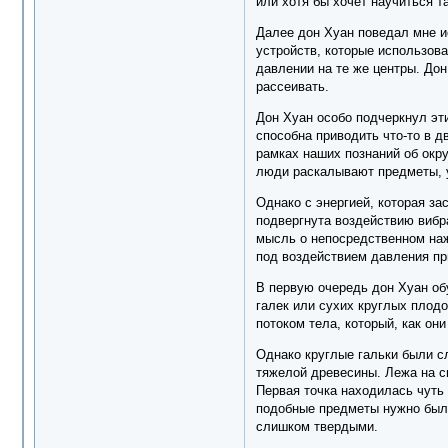
или хотя бы хочет научиться т
Далее дон Хуан поведал мне и
устройств, которые использов
давлении на те же центры. До
рассеивать.
Дон Хуан особо подчеркнул эт
способна приводить что-то в д
рамках наших познаний об окру
люди раскалывают предметы, у
Однако с энергией, которая за
подвергнута воздействию вибра
мысль о непосредственном нажи
под воздействием давления пр
В первую очередь дон Хуан об
галек или сухих круглых плод
потоком тела, который, как он
Однако круглые гальки были с
тяжелой древесины. Лежа на с
Первая точка находилась чуть 
подобные предметы нужно было
слишком твердыми.