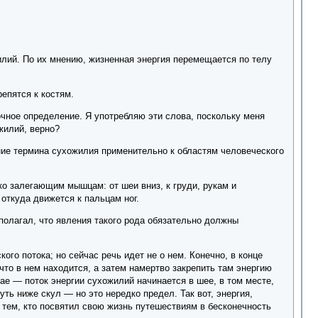
лий. По их мнению, жизненная энергия перемещается по телу
епятся к костям.
чное определение. Я употребляю эти слова, поскольку меня
жилий, верно?
ие термина сухожилия применительно к областям человеческого
о залегающим мышцам: от шеи вниз, к груди, рукам и
откуда движется к пальцам ног.
 полагал, что явления такого рода обязательно должны
ого потока; но сейчас речь идет не о нем. Конечно, в конце
что в нем находится, а затем намертво закрепить там энергию
е — поток энергии сухожилий начинается в шее, в том месте,
ть ниже скул — но это нередко предел. Так вот, энергия,
тем, кто посвятил свою жизнь путешествиям в бесконечность