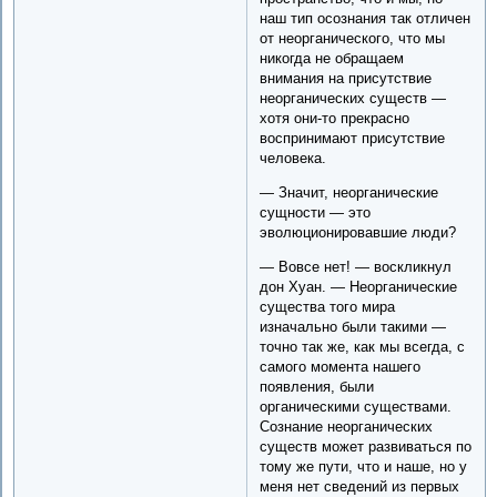
наш тип осознания так отличен
от неорганического, что мы
никогда не обращаем
внимания на присутствие
неорганических существ —
хотя они-то прекрасно
воспринимают присутствие
человека.
— Значит, неорганические
сущности — это
эволюционировавшие люди?
— Вовсе нет! — воскликнул
дон Хуан. — Неорганические
существа того мира
изначально были такими —
точно так же, как мы всегда, с
самого момента нашего
появления, были
органическими существами.
Сознание неорганических
существ может развиваться по
тому же пути, что и наше, но у
меня нет сведений из первых