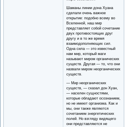
Шаманы линии дона Хуана
сделали очень важное
открытие: подобно всему во
Вселенной, наш мир
представляет собой сочетание
двух противостоящих друг
другу и в то же время
взаимодополняющих сил.
Одна сила — это известный
нам мир, который маги
называют миром органических
существ. Другая — то, что они
назвали миром неорганических
существ.
— Мир неорганических
существ, — сказал дон Хуан,
— населен сущностями,
которые обладают осознанием,
но не имеют организма. Как и
мы, они также являются
сочетанием энергетических
полей. Но взгляду видящего
они представляются не