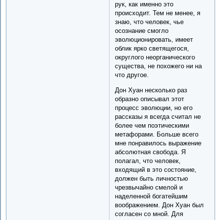
рук, как именно это
происходит. Тем не менее, я
знаю, что человек, чье
осознание смогло
эволюционировать, имеет
облик ярко светящегося,
округлого неорганического
существа, не похожего ни на
что другое.
Дон Хуан несколько раз
образно описывал этот
процесс эволюции, но его
рассказы я всегда считал не
более чем поэтическими
метафорами. Больше всего
мне понравилось выражение
абсолютная свобода. Я
полагал, что человек,
входящий в это состояние,
должен быть личностью
чрезвычайно смелой и
наделенной богатейшим
воображением. Дон Хуан был
согласен со мной. Для