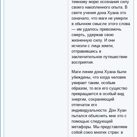
темному морю осознания силу
своего накопленного опыта. В
свете учения дона Хуана это
означало, что маги не умерли
в обычном смысле этого слова
— им удалось превозмочь
смерть, удержав свою
жизненную силу. И они
исчезли с лица земли,
отправившись в
заключительное путешествие
восприятия.
Маги линии дона Хуана были
убеждены, что когда человек
умирает таким, особым
образом, то все его существо
превращается в особый вид
энергии, сохраняющий
отпечаток его
индивидуальности. Дон Хуан
пытался объяснить мне это с
помощью следующей
метафоры. Мы представляем
собой союз многих стран: в