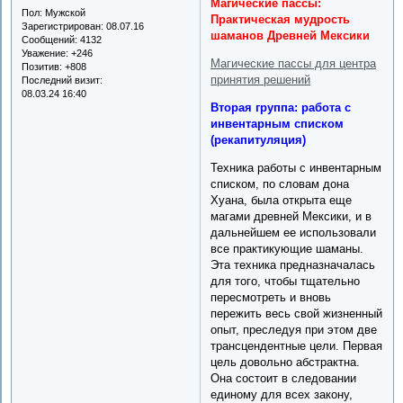
Магические пассы:
Пол:
Мужской
Практическая мудрость
Зарегистрирован
: 08.07.16
шаманов Древней Мексики
Сообщений:
4132
Уважение:
+246
Магические пассы для центра
Позитив:
+808
принятия решений
Последний визит:
08.03.24 16:40
Вторая группа: работа с
инвентарным списком
(рекапитуляция)
Техника работы с инвентарным
списком, по словам дона
Хуана, была открыта еще
магами древней Мексики, и в
дальнейшем ее использовали
все практикующие шаманы.
Эта техника предназначалась
для того, чтобы тщательно
пересмотреть и вновь
пережить весь свой жизненный
опыт, преследуя при этом две
трансцендентные цели. Первая
цель довольно абстрактна.
Она состоит в следовании
единому для всех закону,