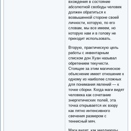
вхождения в состояние
абсолютной свободы человек
должен обратиться к
возвышенной стороне своей
личности, которую, по его
словам, мы все имеем, но
которую нам и в голову не
приходит использовать.
Вторую, практическую цель
работы с инвентарным
списком дон Хуан называл
обретением текучести.
Стоящее за этим магическое
объяснение имеет отношение к
одному из наиболее сложных
для понимания явлений — к
точке сборки. Когда маги видят
человека как сочетание
энергетических полей, эта
точка открывается их взору
как пятно интенсивного
свечения размером с
теннисный мяч.
Маги видят, как миллиарды