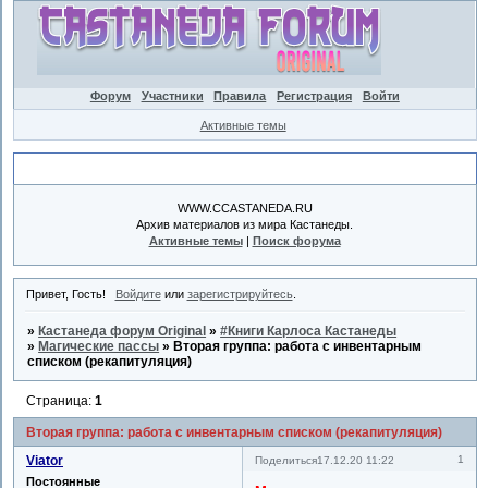
Форум
Участники
Правила
Регистрация
Войти
Активные темы
Объявление
WWW.CCASTANEDA.RU
Архив материалов из мира Кастанеды.
Активные темы
|
Поиск форума
Привет, Гость!
Войдите
или
зарегистрируйтесь
.
»
Кастанеда форум Original
»
#Книги Карлоса Кастанеды
»
Магические пассы
»
Вторая группа: работа с инвентарным
списком (рекапитуляция)
Страница:
1
Вторая группа: работа с инвентарным списком (рекапитуляция)
Viator
1
Поделиться
17.12.20 11:22
Постоянные