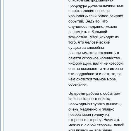
списком как формальная
процедура должна начинаться
с составления перечня
хронологически более близких
событий. Ведь то, что
случилось недавно, можно
вспомнить с большей
точностью. Маги исходят из
того, что человеческие
существа способны
воспринимать и сохранять в
памяти огромное количество
информации, наличие которой
они не осознают, и что именно
эти подробности и есть то, за
чем охотится темное море
осознания.
Во время работы с событием
из инвентарного списка
необходимо глубоко дышать,
очень медленно и плавно
поворачивая голову из
стороны в сторону. Начинать
можно с любой стороны, левой
или правой — все равно.