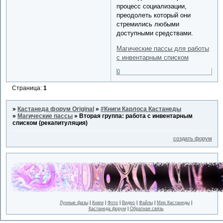
процесс социализации,
преодолеть который они
стремились любыми
доступными средствами.
Магические пассы для работы
с инвентарным списком
0
Страница:
1
»
Кастанеда форум Original
»
#Книги Карлоса Кастанеды
»
Магические пассы
»
Вторая группа: работа с инвентарным
списком (рекапитуляция)
создать форум
Лунные фазы
|
Книги
|
Фото
|
Видео
|
Файлы
|
Мир Кастанеды
|
Кастанеда форум
|
Обратная связь