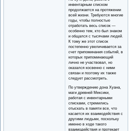
инвентарным списком
продолжается на протяжении
всей жизни. Требуются многие
годы, чтобы полностью
отработать весь список —
особенно тем, кто был знаком
и общался с тысячами людей.
К тому же этот список
постепенно увеличивается за
счет припоминания событий, в
которых припоминающий
лично не участвовал, но
оказался косвенно с ними
связан и поэтому их также
следует рассмотреть.
По утверждению дона Хуана,
маги древней Мексики,
работая с инвентарными
списками, стремились
отыскать в памяти все, что
касается их взаимодействия с
другими людьми, поскольку
именно в ходе такого
взаимодействия и протекает