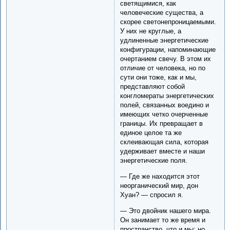
светящимися, как
человеческие существа, а
скорее светонепроницаемыми.
У них не круглые, а
удлиненные энергетические
конфигурации, напоминающие
очертанием свечу. В этом их
отличие от человека, но по
сути они тоже, как и мы,
представляют собой
конгломераты энергетических
полей, связанных воедино и
имеющих четко очерченные
границы. Их превращает в
единое целое та же
склеивающая сила, которая
удерживает вместе и наши
энергетические поля.
— Где же находится этот
неорганический мир, дон
Хуан? — спросил я.
— Это двойник нашего мира.
Он занимает то же время и
пространство, что и мы; но