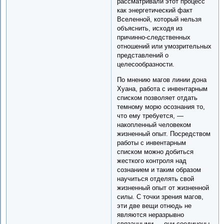
рассматривали этот процесс
как энергетический факт
Вселенной, который нельзя
объяснить, исходя из
причинно-следственных
отношений или умозрительных
представлений о
целесообразности.
По мнению магов линии дона
Хуана, работа с инвентарным
списком позволяет отдать
темному морю осознания то,
что ему требуется, —
накопленный человеком
жизненный опыт. Посредством
работы с инвентарным
списком можно добиться
жесткого контроля над
сознанием и таким образом
научиться отделять свой
жизненный опыт от жизненной
силы. С точки зрения магов,
эти две вещи отнюдь не
являются неразрывно
связанными — они соединены