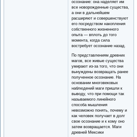
осознание: она наделяет им
все новорожденные существа,
а они в дальнейшем
расширяют и совершенствуют
его посредством накопления
собственного жизненного
опыта — вплоть до того
момента, когда сила
востребует осознание назад.
По представлениям древних
магов, все живые существа
умирают из-за того, что они
вынуждены возвращать ранее
полученное осознание. На
основании многовековых
наблюдений маги пришли к
выводу, что при помощи так
называемого линейного
способа мышления
невозможно понять, почему и
как человек получает в долг
свое осознание и к кому оно
затем возвращается. Маги
древней Мексики