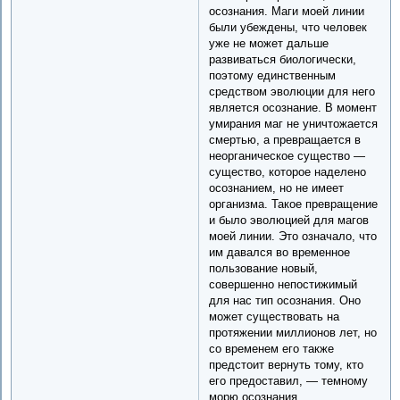
осознания. Маги моей линии
были убеждены, что человек
уже не может дальше
развиваться биологически,
поэтому единственным
средством эволюции для него
является осознание. В момент
умирания маг не уничтожается
смертью, а превращается в
неорганическое существо —
существо, которое наделено
осознанием, но не имеет
организма. Такое превращение
и было эволюцией для магов
моей линии. Это означало, что
им давался во временное
пользование новый,
совершенно непостижимый
для нас тип осознания. Оно
может существовать на
протяжении миллионов лет, но
со временем его также
предстоит вернуть тому, кто
его предоставил, — темному
морю осознания.