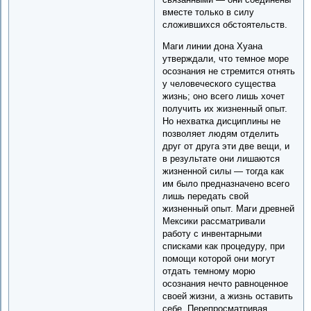
вместе только в силу
сложившихся обстоятельств.
Маги линии дона Хуана
утверждали, что темное море
осознания не стремится отнять
у человеческого существа
жизнь; оно всего лишь хочет
получить их жизненный опыт.
Но нехватка дисциплины не
позволяет людям отделить
друг от друга эти две вещи, и
в результате они лишаются
жизненной силы — тогда как
им было предназначено всего
лишь передать свой
жизненный опыт. Маги древней
Мексики рассматривали
работу с инвентарными
списками как процедуру, при
помощи которой они могут
отдать темному морю
осознания нечто равноценное
своей жизни, а жизнь оставить
себе. Перепросматривая