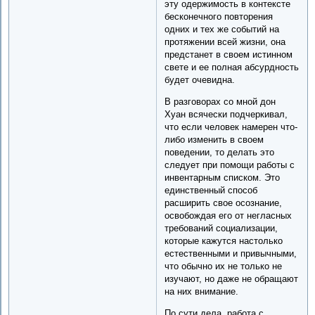
эту одержимость в контексте
бесконечного повторения
одних и тех же событий на
протяжении всей жизни, она
предстанет в своем истинном
свете и ее полная абсурдность
будет очевидна.
В разговорах со мной дон
Хуан всячески подчеркивал,
что если человек намерен что-
либо изменить в своем
поведении, то делать это
следует при помощи работы с
инвентарным списком. Это
единственный способ
расширить свое осознание,
освобождая его от негласных
требований социализации,
которые кажутся настолько
естественными и привычными,
что обычно их не только не
изучают, но даже не обращают
на них внимание.
По сути дела, работа с