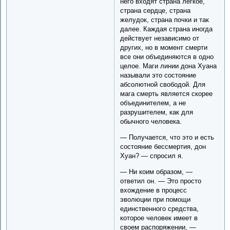
него входят страна легкое,
страна сердце, страна
желудок, страна почки и так
далее. Каждая страна иногда
действует независимо от
других, но в момент смерти
все они объединяются в одно
целое. Маги линии дона Хуана
называли это состояние
абсолютной свободой. Для
мага смерть является скорее
объединителем, а не
разрушителем, как для
обычного человека.
— Получается, что это и есть
состояние бессмертия, дон
Хуан? — спросил я.
— Ни коим образом, —
ответил он. — Это просто
вхождение в процесс
эволюции при помощи
единственного средства,
которое человек имеет в
своем распоряжении, —