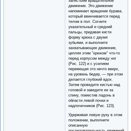
запястьем вращательное
движение. Это движение
напоминает вращение бурава,
который ввинчивается перед
телом в пол. Согните
указательный и средний
пальцы, придавая кисти
форму крюка с двумя
зубьями, и выполните
захватывающее движение,
цепляя этим "крюком" что-то
перед корпусом между ног
(Рис. 122) и с усилием
перемещая это нечто вверх,
на уровень бедер, — при этом
делается глубокий вдох.
Затем проведите кистью над
головой и заведите ее за
спину, поместив ладонь в
области левой почки и
надпочечников (Рис. 123).
Удерживая левую руку в этом
положении, выполните
описанную
последовательность движений