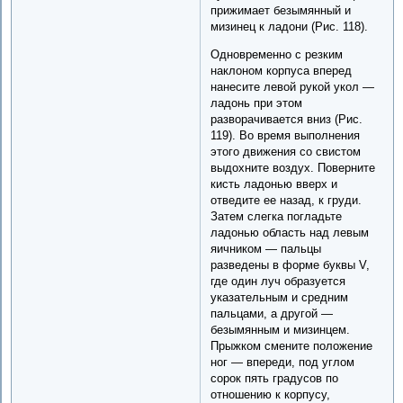
прижимает безымянный и
мизинец к ладони (Рис. 118).
Одновременно с резким
наклоном корпуса вперед
нанесите левой рукой укол —
ладонь при этом
разворачивается вниз (Рис.
119). Во время выполнения
этого движения со свистом
выдохните воздух. Поверните
кисть ладонью вверх и
отведите ее назад, к груди.
Затем слегка погладьте
ладонью область над левым
яичником — пальцы
разведены в форме буквы V,
где один луч образуется
указательным и средним
пальцами, а другой —
безымянным и мизинцем.
Прыжком смените положение
ног — впереди, под углом
сорок пять градусов по
отношению к корпусу,