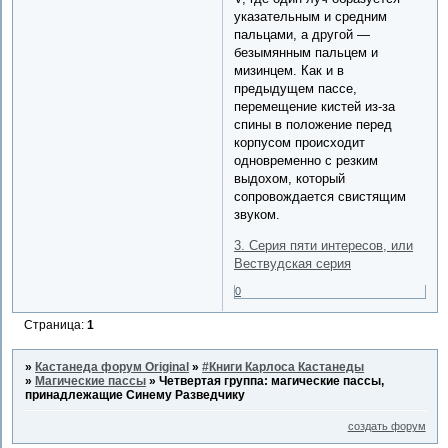
указательным и средним
пальцами, а другой —
безымянным пальцем и
мизинцем. Как и в
предыдущем пассе,
перемещение кистей из-за
спины в положение перед
корпусом происходит
одновременно с резким
выдохом, который
сопровождается свистящим
звуком.
3. Серия пяти интересов, или
Вествудская серия
0
Страница:
1
»
Кастанеда форум Original
»
#Книги Карлоса Кастанеды
»
Магические пассы
»
Четвертая группа: магические пассы,
принадлежащие Синему Разведчику
создать форум