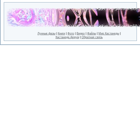
Лунные фазы
|
Книги
|
Фото
|
Видео
|
Файлы
|
Мир Кастанеды
|
Кастанеда форум
|
Обратная связь