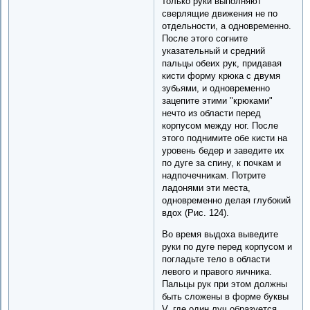
только руки выполняют
сверлящие движения не по
отдельности, а одновременно.
После этого согните
указательный и средний
пальцы обеих рук, придавая
кисти форму крюка с двумя
зубьями, и одновременно
зацепите этими "крюками"
нечто из области перед
корпусом между ног. После
этого поднимите обе кисти на
уровень бедер и заведите их
по дуге за спину, к почкам и
надпочечникам. Потрите
ладонями эти места,
одновременно делая глубокий
вдох (Рис. 124).
Во время выдоха выведите
руки по дуге перед корпусом и
погладьте тело в области
левого и правого яичника.
Пальцы рук при этом должны
быть сложены в форме буквы
V, где один луч образуется