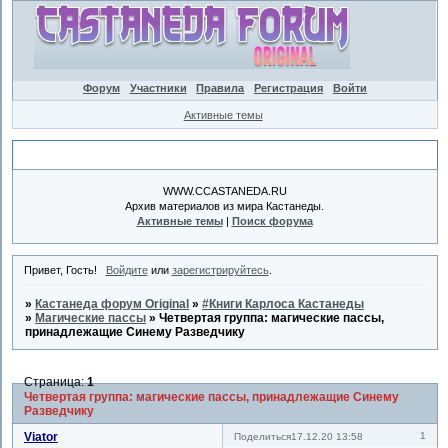
Форум
Участники
Правила
Регистрация
Войти
Активные темы
Объявление
WWW.CCASTANEDA.RU
Архив материалов из мира Кастанеды.
Активные темы
|
Поиск форума
Привет, Гость!
Войдите
или
зарегистрируйтесь
.
»
Кастанеда форум Original
»
#Книги Карлоса Кастанеды
»
Магические пассы
»
Четвертая группа: магические пассы,
принадлежащие Синему Разведчику
Страница:
1
Четвертая группа: магические пассы, принадлежащие Синему
Разведчику
Viator
1
Поделиться
17.12.20 13:58