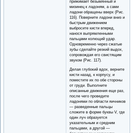
прижимает безымянный и
мизинец к ладоням, а сами
ладони обращены вверх (Рис.
116). Поверните ладони вниз и
быстрым движением
выбросите кисти вперед,
нанося выпрямленными
пальцами колющий удар.
Одновременно через сжатые
зубы сделайте резкий выдох,
сопровождая его свистящим
звуком (Рис. 117).
Делая глубокий вдох, верните
кисти назад, к корпусу, и
поместите их по обе стороны
от груди. Выполните
описанные движения еще раз,
после чего проведите
ладонями по области яичников
— разведенные пальцы
сложите в форме буквы V, где
один луч образуется
указательным и средним
пальцами, а другой —