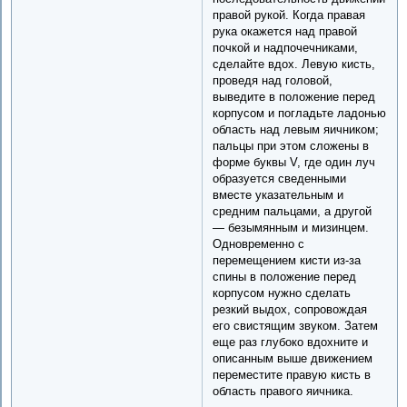
правой рукой. Когда правая
рука окажется над правой
почкой и надпочечниками,
сделайте вдох. Левую кисть,
проведя над головой,
выведите в положение перед
корпусом и погладьте ладонью
область над левым яичником;
пальцы при этом сложены в
форме буквы V, где один луч
образуется сведенными
вместе указательным и
средним пальцами, а другой
— безымянным и мизинцем.
Одновременно с
перемещением кисти из-за
спины в положение перед
корпусом нужно сделать
резкий выдох, сопровождая
его свистящим звуком. Затем
еще раз глубоко вдохните и
описанным выше движением
переместите правую кисть в
область правого яичника.