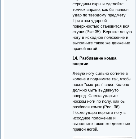
середины икры и сделайте
толчок вправо, как бы нанося
удар по твердому предмету.
При этом ударной
поверхностью становится вся
ступня(Рис.35). Верните левую
ногу в исходное положение и
выполните такое же движение
правой ногой.
14. Разбивание комка
энергии
Левую ногу сильно согните в
колене и поднимите так, чтобы
носок "смотрел" вниз. Колено
должно быть выдвинуто
вперед. Слегка ударьте
носком ноги по полу, как бы
разбивая комок (Рис. 36).
После удара верните ногу в
исходное положение и
выполните такое же движение
правой ногой.