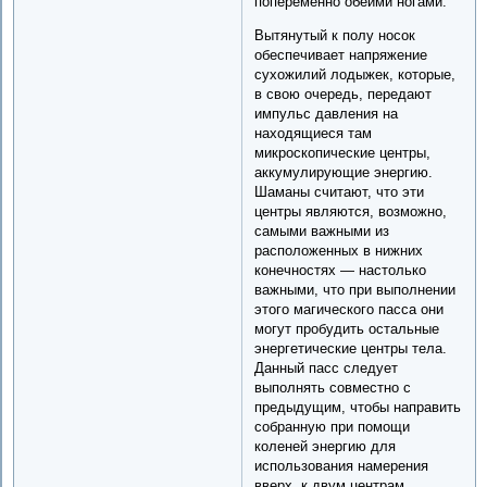
попеременно обеими ногами.
Вытянутый к полу носок
обеспечивает напряжение
сухожилий лодыжек, которые,
в свою очередь, передают
импульс давления на
находящиеся там
микроскопические центры,
аккумулирующие энергию.
Шаманы считают, что эти
центры являются, возможно,
самыми важными из
расположенных в нижних
конечностях — настолько
важными, что при выполнении
этого магического пасса они
могут пробудить остальные
энергетические центры тела.
Данный пасс следует
выполнять совместно с
предыдущим, чтобы направить
собранную при помощи
коленей энергию для
использования намерения
вверх, к двум центрам