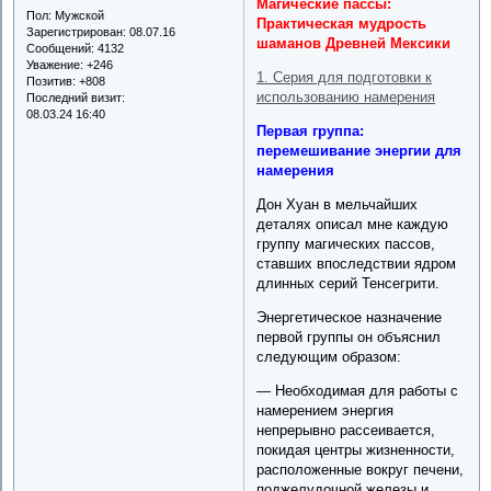
Магические пассы:
Пол:
Мужской
Практическая мудрость
Зарегистрирован
: 08.07.16
шаманов Древней Мексики
Сообщений:
4132
Уважение:
+246
1. Серия для подготовки к
Позитив:
+808
использованию намерения
Последний визит:
08.03.24 16:40
Первая группа:
перемешивание энергии для
намерения
Дон Хуан в мельчайших
деталях описал мне каждую
группу магических пассов,
ставших впоследствии ядром
длинных серий Тенсегрити.
Энергетическое назначение
первой группы он объяснил
следующим образом:
— Необходимая для работы с
намерением энергия
непрерывно рассеивается,
покидая центры жизненности,
расположенные вокруг печени,
поджелудочной железы и