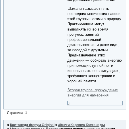
Шаманы называют пять
последних магических пассов
этой группы шагами в природу.
Практикующие могут
выполнять их во время
прогулок, занятий
профессиональной
деятельностью, и даже сидя,
за беседой с друзьями.
Предназначение этих
движений — собирать энергию
при помощи ступней ног и
использовать ее в ситуациях,
требующих концентрации и
хорошей памяти.
Вторая группа: пробуждение
энергии для намерения
0
Страница:
1
»
Кастанеда форум Original
»
#Книги Карлоса Кастанеды
»
Магические пассы
»
Первая группа: перемешивание энергии