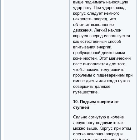
выше поднимать наносящую
удар ногу. При ударе назад
корпус следует немного
наклонять вперед, что
облегчит выполнение
движения. Легкий наклон
корпуса вперед используется
как естественный способ
впитывания энергии,
пробужденной движениями
конечностей. Этот магический
пасс выполняется для того,
чтобы помочь телу решить
проблемы с пищеварением при
смене диеты или когда нужно
совершить далекое
путешествие.
10. Подъем энергии от
ступней
Сильно согнутую в колене
левую ногу поднимите как
можно выше. Корпус при этом
слегка наклонен вперед и
почти касается колена. Руки