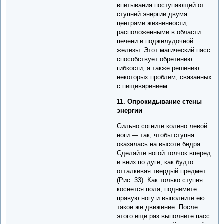
впитывания поступающей от
ступней энергии двумя
центрами жизненности,
расположенными в области
печени и поджелудочной
железы. Этот магический пасс
способствует обретению
гибкости, а также решению
некоторых проблем, связанных
с пищеварением.
11. Опрокидывание стены
энергии
Сильно согните колено левой
ноги — так, чтобы ступня
оказалась на высоте бедра.
Сделайте ногой толчок вперед
и вниз по дуге, как будто
отталкивая твердый предмет
(Рис. 33). Как только ступня
коснется пола, поднимите
правую ногу и выполните ею
такое же движение. После
этого еще раз выполните пасс