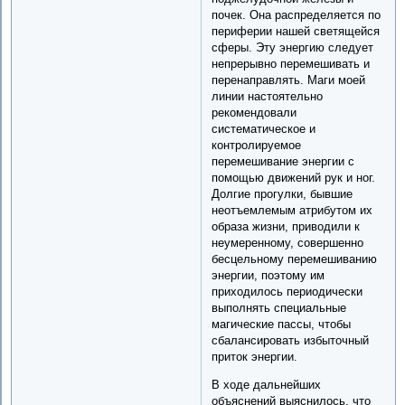
почек. Она распределяется по
периферии нашей светящейся
сферы. Эту энергию следует
непрерывно перемешивать и
перенаправлять. Маги моей
линии настоятельно
рекомендовали
систематическое и
контролируемое
перемешивание энергии с
помощью движений рук и ног.
Долгие прогулки, бывшие
неотъемлемым атрибутом их
образа жизни, приводили к
неумеренному, совершенно
бесцельному перемешиванию
энергии, поэтому им
приходилось периодически
выполнять специальные
магические пассы, чтобы
сбалансировать избыточный
приток энергии.
В ходе дальнейших
объяснений выяснилось, что