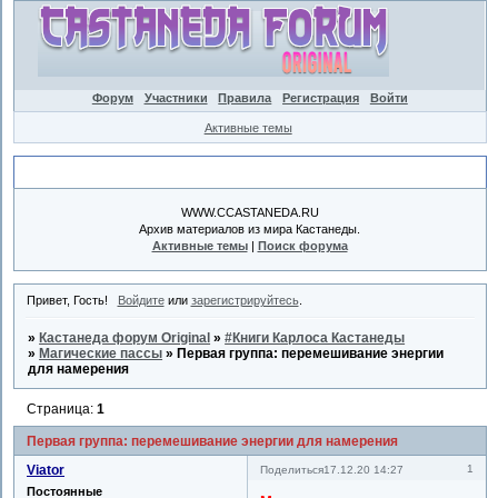
Форум
Участники
Правила
Регистрация
Войти
Активные темы
Объявление
WWW.CCASTANEDA.RU
Архив материалов из мира Кастанеды.
Активные темы
|
Поиск форума
Привет, Гость!
Войдите
или
зарегистрируйтесь
.
»
Кастанеда форум Original
»
#Книги Карлоса Кастанеды
»
Магические пассы
»
Первая группа: перемешивание энергии
для намерения
Страница:
1
Первая группа: перемешивание энергии для намерения
Viator
1
Поделиться
17.12.20 14:27
Постоянные