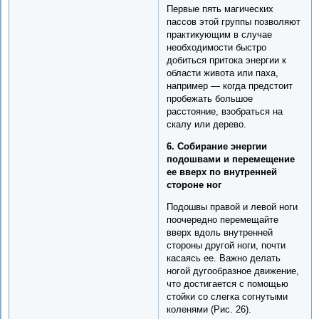
Первые пять магических
пассов этой группы позволяют
практикующим в случае
необходимости быстро
добиться притока энергии к
области живота или паха,
например — когда предстоит
пробежать большое
расстояние, взобраться на
скалу или дерево.
6. Собирание энергии
подошвами и перемещение
ее вверх по внутренней
стороне ног
Подошвы правой и левой ноги
поочередно перемещайте
вверх вдоль внутренней
стороны другой ноги, почти
касаясь ее. Важно делать
ногой дугообразное движение,
что достигается с помощью
стойки со слегка согнутыми
коленями (Рис. 26).