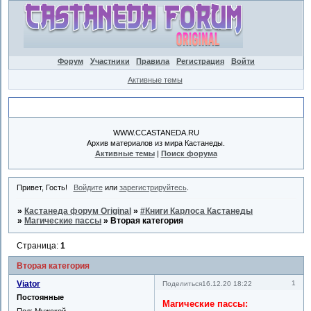
Форум
Участники
Правила
Регистрация
Войти
Активные темы
Объявление
WWW.CCASTANEDA.RU
Архив материалов из мира Кастанеды.
Активные темы
|
Поиск форума
Привет, Гость!
Войдите
или
зарегистрируйтесь
.
»
Кастанеда форум Original
»
#Книги Карлоса Кастанеды
»
Магические пассы
»
Вторая категория
Страница:
1
Вторая категория
Viator
1
Поделиться
16.12.20 18:22
Постоянные
Магические пассы:
Пол:
Мужской