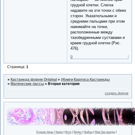
грудной клетки. Слегка
надавите на эти точки с обеих
сторон. Указательными и
средними пальцами при этом
нажимайте на точки,
расположенные между
тазобедренными суставами и
краем грудной клетки (Рис.
476).
0
Страница:
1
»
Кастанеда форум Original
»
#Книги Карлоса Кастанеды
»
Магические пассы
»
Вторая категория
создать форум
Лунные фазы
|
Книги
|
Фото
|
Видео
|
Файлы
|
Мир Кастанеды
|