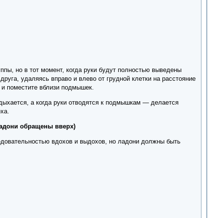
уппы, но в тот момент, когда руки будут полностью выведены
друга, удаляясь вправо и влево от грудной клетки на расстояние
е и поместите вблизи подмышек.
выдыхается, а когда руки отводятся к подмышкам — делается
ха.
ладони обращены вверх)
едовательностью вдохов и выдохов, но ладони должны быть