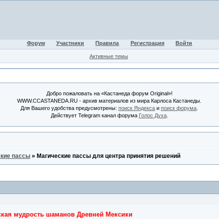
Форум
Участники
Правила
Регистрация
Войти
Активные темы
Добро пожаловать на «Кастанеда форум Original»!
WWW.CCASTANEDA.RU - архив материалов из мира Карлоса Кастанеды.
Для Вашего удобства предусмотрены:
поиск Яндекса
и
поиск форума
.
Действует Telegram канал форума
Голос Духа
.
кие пассы
»
Магические пассы для центра принятия решений
ская мудрость шаманов Древней Мексики