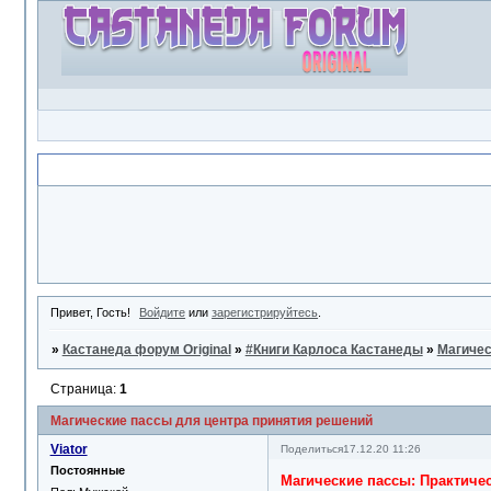
Объявление
Привет, Гость!
Войдите
или
зарегистрируйтесь
.
»
Кастанеда форум Original
»
#Книги Карлоса Кастанеды
»
Магичес
Страница:
1
Магические пассы для центра принятия решений
Viator
Поделиться
17.12.20 11:26
Постоянные
Магические пассы: Практиче