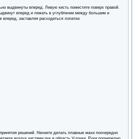
льно выдвинуты вперед. Левую кисть поместите поверх правой.
выдвинут вперед и лежать в углублении между большим и
е вперед, заставляя расходиться лопатки.
ру принятия решений. Начните делать плавные махи поочередно
таете воздух кистями рук в область V-точки. Руки поочередно