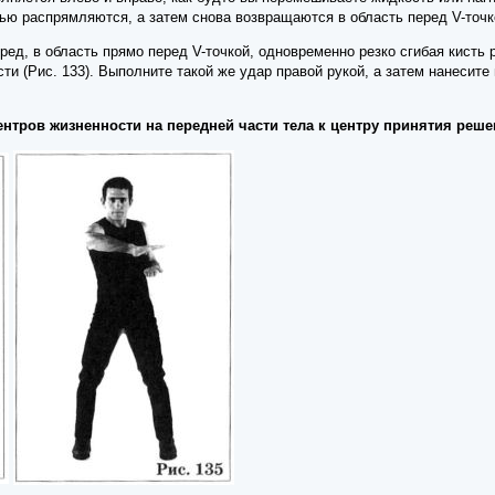
ью распрямляются, а затем снова возвращаются в область перед V-точко
ред, в область прямо перед V-точкой, одновременно резко сгибая кисть
сти (Рис. 133). Выполните такой же удар правой рукой, а затем нанесит
центров жизненности на передней части тела к центру принятия реш