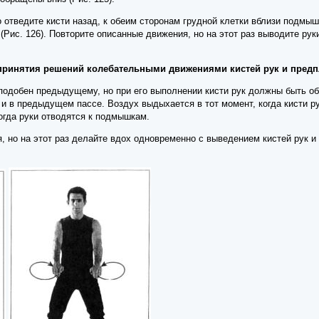
 отведите кисти назад, к обеим сторонам грудной клетки вблизи подмыш
 (Рис. 126). Повторите описанные движения, но на этот раз выводите ру
у принятия решений колебательными движениями кистей рук и пред
 подобен предыдущему, но при его выполнении кисти рук должны быть о
 и в предыдущем пассе. Воздух выдыхается в тот момент, когда кисти р
огда руки отводятся к подмышкам.
 но на этот раз делайте вдох одновременно с выведением кистей рук и 