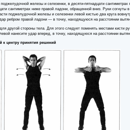
е поджелудочной железы и селезенки, в десяти-пятнадцати сантиметрах 
цати сантиметрах ниже правой ладони, обращенной вниз. Руки согнуты 
ласти поджелудочной железы и селезенки левой кистью два круга вовнут
удар ребром правой ладони — в точку, находящуюся на расстоянии вытя
ля другой стороны тела. Для этого следует поменять местами кисти рук
 левой нанесите удар вперед, в точку, находящуюся на расстоянии вытя
ей к центру принятия решений