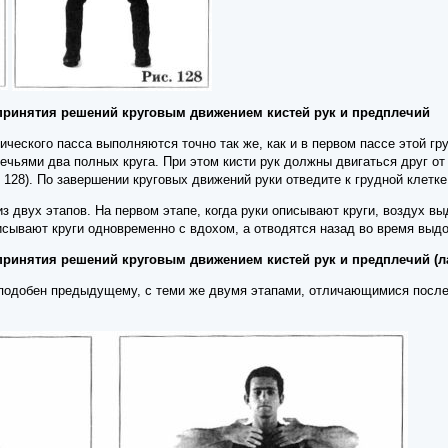
у принятия решений круговым движением кистей рук и предплечий
ческого пасса выполняются точно так же, как и в первом пассе этой гр
ечьями два полных круга. При этом кисти рук должны двигаться друг от 
 128). По завершении круговых движений руки отведите к грудной клетк
из двух этапов. На первом этапе, когда руки описывают круги, воздух 
исывают круги одновременно с вдохом, а отводятся назад во время выдо
у принятия решений круговым движением кистей рук и предплечий (
 подобен предыдущему, с теми же двумя этапами, отличающимися посл