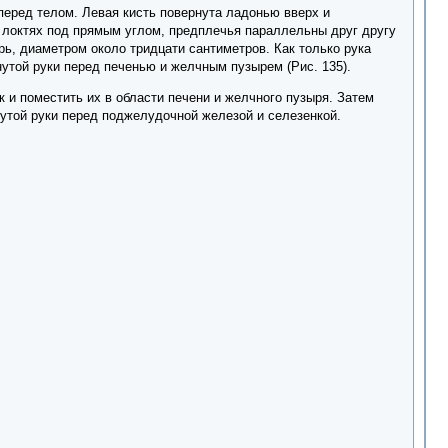
перед телом. Левая кисть повернута ладонью вверх и
в локтях под прямым углом, предплечья параллельны друг другу
рь, диаметром около тридцати сантиметров. Как только рука
нутой руки перед печенью и желчным пузырем (Рис. 135).
 и поместить их в области печени и желчного пузыря. Затем
нутой руки перед поджелудочной железой и селезенкой.