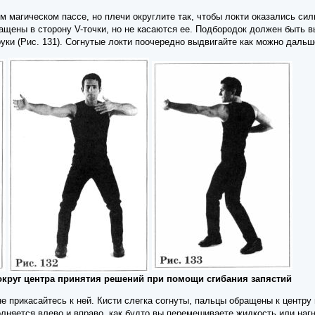
м магическом пассе, но плечи округлите так, чтобы локти оказались си
ащены в сторону V-точки, но не касаются ее. Подбородок должен быть 
ки (Рис. 131). Согнутые локти поочередно выдвигайте как можно дальш
округ центра принятия решений при помощи сгибания запястий
 не прикасайтесь к ней. Кисти слегка согнуты, пальцы обращены к цент
няется влево и вправо, как будто вы перемешиваете жидкость или нагне