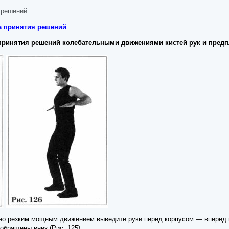
 решений
а принятия решений
у принятия решений колебательными движениями кистей рук и пред
о резким мощным движением выведите руки перед корпусом — вперед и н
обращены вниз (Рис. 125).