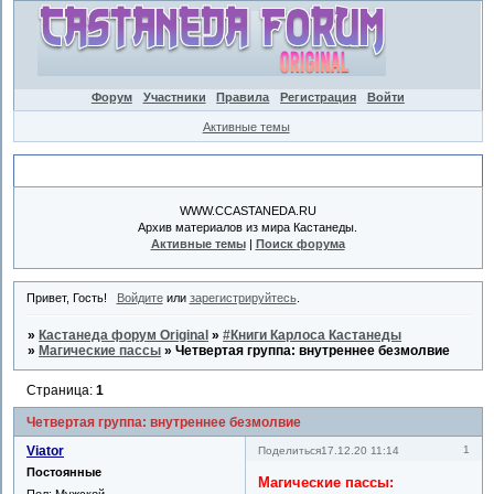
Форум
Участники
Правила
Регистрация
Войти
Активные темы
Объявление
WWW.CCASTANEDA.RU
Архив материалов из мира Кастанеды.
Активные темы
|
Поиск форума
Привет, Гость!
Войдите
или
зарегистрируйтесь
.
»
Кастанеда форум Original
»
#Книги Карлоса Кастанеды
»
Магические пассы
»
Четвертая группа: внутреннее безмолвие
Страница:
1
Четвертая группа: внутреннее безмолвие
Viator
1
Поделиться
17.12.20 11:14
Постоянные
Магические пассы:
Пол:
Мужской