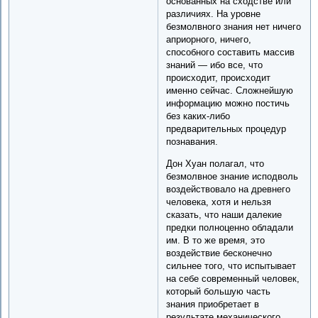
основанных на сходстве или
различиях. На уровне
безмолвного знания нет ничего
априорного, ничего,
способного составить массив
знаний — ибо все, что
происходит, происходит
именно сейчас. Сложнейшую
информацию можно постичь
без каких-либо
предварительных процедур
познавания.
Дон Хуан полагал, что
безмолвное знание исподволь
воздействовало на древнего
человека, хотя и нельзя
сказать, что наши далекие
предки полноценно обладали
им. В то же время, это
воздействие бесконечно
сильнее того, что испытывает
на себе современный человек,
который большую часть
знания приобретает в
результате механического