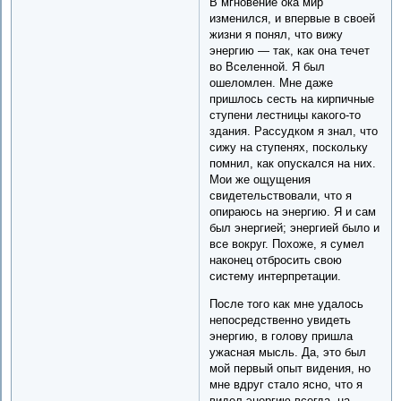
В мгновение ока мир
изменился, и впервые в своей
жизни я понял, что вижу
энергию — так, как она течет
во Вселенной. Я был
ошеломлен. Мне даже
пришлось сесть на кирпичные
ступени лестницы какого-то
здания. Рассудком я знал, что
сижу на ступенях, поскольку
помнил, как опускался на них.
Мои же ощущения
свидетельствовали, что я
опираюсь на энергию. Я и сам
был энергией; энергией было и
все вокруг. Похоже, я сумел
наконец отбросить свою
систему интерпретации.
После того как мне удалось
непосредственно увидеть
энергию, в голову пришла
ужасная мысль. Да, это был
мой первый опыт видения, но
мне вдруг стало ясно, что я
видел энергию всегда, на