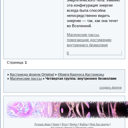
энергетического тела. Именно
эта конфигурация энергии
всегда была способна
непосредственно видеть
энергию — так, как она течет
во Вселенной.
Магические пассы,
помогающие достижению
внутреннего безмолвия
0
Страница:
1
»
Кастанеда форум Original
»
#Книги Карлоса Кастанеды
»
Магические пассы
»
Четвертая группа: внутреннее безмолвие
создать форум
Лунные фазы
|
Книги
|
Фото
|
Видео
|
Файлы
|
Мир Кастанеды
|
Кастанеда форум
|
Обратная связь