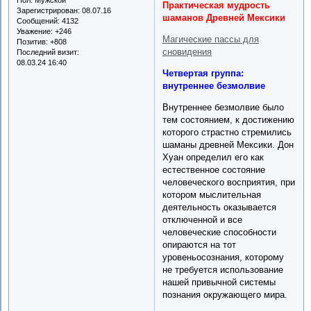
Практическая мудрость
Зарегистрирован
: 08.07.16
шаманов Древней Мексики
Сообщений:
4132
Уважение:
+246
Магические пассы для
Позитив:
+808
сновидения
Последний визит:
08.03.24 16:40
Четвертая группа:
внутреннее безмолвие
Внутреннее безмолвие было
тем состоянием, к достижению
которого страстно стремились
шаманы древней Мексики. Дон
Хуан определил его как
естественное состояние
человеческого восприятия, при
котором мыслительная
деятельность оказывается
отключенной и все
человеческие способности
опираются на тот
уровеньосознания, которому
не требуется использование
нашей привычной системы
познания окружающего мира.