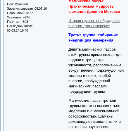
Магические пассы:
Пол:
Мужской
Практическая мудрость
Зарегистрирован
: 08.07.16
шаманов Древней Мексики
Сообщений:
4132
Уважение:
+246
Вторая группа: пробуждение
Позитив:
+808
энергии для намерения
Последний визит:
08.03.24 16:40
Третья группа: собирание
энергии для намерения
Девять магических пассов
этой группы применяются для
подачи в три центра
жизненности, расположенные
вокруг печени, поджелудочной
железы и почек, особой
энергии, пробужденной
магическими пассами
предыдущей группы.
Магические пассы третьей
группы должны выполняться
медленно и с максимальной
осторожностью. Шаманы
рекомендуют выполнять их в
состоянии внутреннего