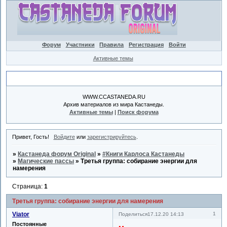
Форум
Участники
Правила
Регистрация
Войти
Активные темы
Объявление
WWW.CCASTANEDA.RU
Архив материалов из мира Кастанеды.
Активные темы
|
Поиск форума
Привет, Гость!
Войдите
или
зарегистрируйтесь
.
»
Кастанеда форум Original
»
#Книги Карлоса Кастанеды
»
Магические пассы
»
Третья группа: собирание энергии для
намерения
Страница:
1
Третья группа: собирание энергии для намерения
Viator
1
Поделиться
17.12.20 14:13
Постоянные