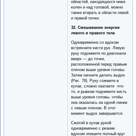
областей, находящихся ниже
колен и над головой, можно
также втирать в области левой
и правой почки.
32. Смешивание энергии
левого и правого тела
Одновременно со вдохом
встряхните кисти рук. Левую
руку поднимите по диагонали
вверх — до точки,
расположенной перед правым
плечом выше уровня головы.
Затем начните делать выдох
(Рис. 78). Руку сожмите в
кулак, словно хватаете что-
то, и рывком поднимите кисть
выше уровня головы, чтобы
она оказалась на одной линии
с левым плечом. В этот
момент выдох завершается.
Сжатой в кулак рукой
одновременно с резким
вдохом опишите полный круг