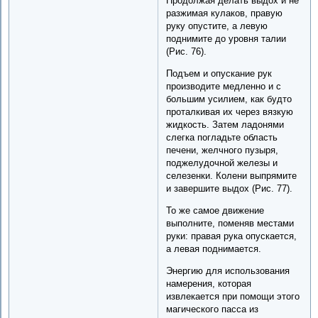
Продолжая делать выдох и не
разжимая кулаков, правую
руку опустите, а левую
поднимите до уровня талии
(Рис. 76).
Подъем и опускание рук
производите медленно и с
большим усилием, как будто
проталкивая их через вязкую
жидкость. Затем ладонями
слегка погладьте область
печени, желчного пузыря,
поджелудочной железы и
селезенки. Колени выпрямите
и завершите выдох (Рис. 77).
То же самое движение
выполните, поменяв местами
руки: правая рука опускается,
а левая поднимается.
Энергию для использования
намерения, которая
извлекается при помощи этого
магического пасса из