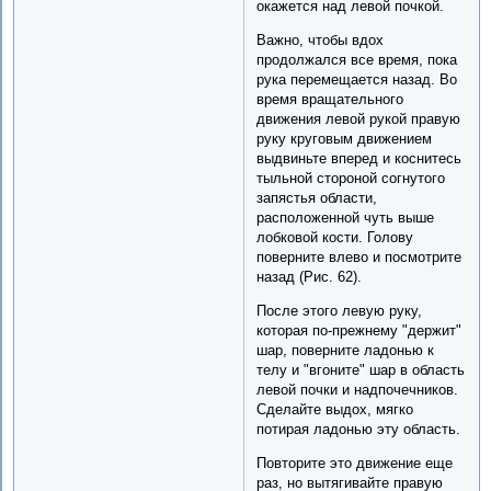
окажется над левой почкой.
Важно, чтобы вдох
продолжался все время, пока
рука перемещается назад. Во
время вращательного
движения левой рукой правую
руку круговым движением
выдвиньте вперед и коснитесь
тыльной стороной согнутого
запястья области,
расположенной чуть выше
лобковой кости. Голову
поверните влево и посмотрите
назад (Рис. 62).
После этого левую руку,
которая по-прежнему "держит"
шар, поверните ладонью к
телу и "вгоните" шар в область
левой почки и надпочечников.
Сделайте выдох, мягко
потирая ладонью эту область.
Повторите это движение еще
раз, но вытягивайте правую