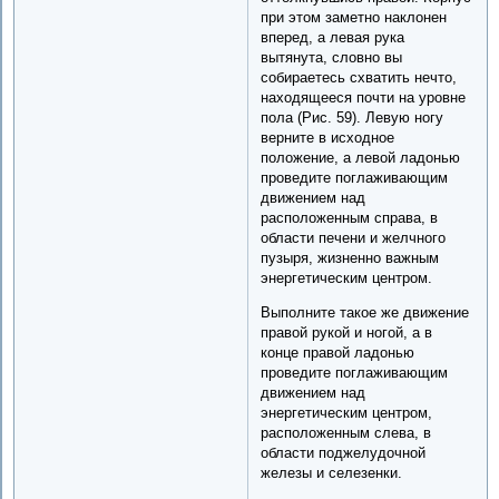
при этом заметно наклонен
вперед, а левая рука
вытянута, словно вы
собираетесь схватить нечто,
находящееся почти на уровне
пола (Рис. 59). Левую ногу
верните в исходное
положение, а левой ладонью
проведите поглаживающим
движением над
расположенным справа, в
области печени и желчного
пузыря, жизненно важным
энергетическим центром.
Выполните такое же движение
правой рукой и ногой, а в
конце правой ладонью
проведите поглаживающим
движением над
энергетическим центром,
расположенным слева, в
области поджелудочной
железы и селезенки.