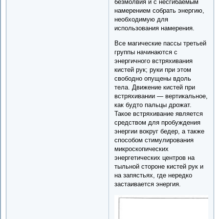
безмолвия и с несгибаемым
намерением собрать энергию,
необходимую для
использования намерения.
Все магические пассы третьей
группы начинаются с
энергичного встряхивания
кистей рук; руки при этом
свободно опущены вдоль
тела. Движение кистей при
встряхивании — вертикальное,
как будто пальцы дрожат.
Такое встряхивание является
средством для пробуждения
энергии вокруг бедер, а также
способом стимулирования
микроскопических
энергетических центров на
тыльной стороне кистей рук и
на запястьях, где нередко
застаивается энергия.