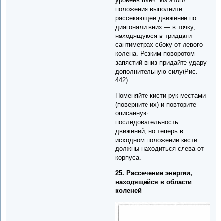
уровень плеч. Из этого
положения выполните
рассекающее движение по
диагонали вниз — в точку,
находящуюся в тридцати
сантиметрах сбоку от левого
колена. Резким поворотом
запястий вниз придайте удару
дополнительную силу(Рис.
442).
Поменяйте кисти рук местами
(поверните их) и повторите
описанную
последовательность
движений, но теперь в
исходном положении кисти
должны находиться слева от
корпуса.
25. Рассечение энергии,
находящейся в области
коленей