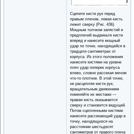
Сцепите кисти рук перед
правым плечом, левая кисть
лежит сверху (Рис. 436).
Мощным толчком запястий и
предплечий выдвиньте кисти
вперед и нанесите мощный
удар по точке, находящейся в
тридцати сантиметрах от
корпуса. Из этого положения
нанесите кистями на уровне
плеч удар поперек корпуса
влево, словно рассекая мечом
что-то плотное. В этой точке,
не расцепляя кисти рук,
вращательным движением
поменяйте их местами —
правая кисть оказывается
сверху и становится ведущей.
Потом сцепленными кистями
нанесите рассекающий удар в
точку, находящуюся на
расстоянии шестьдесят
сантиметров от правого плеча