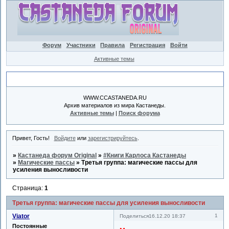
Форум
Участники
Правила
Регистрация
Войти
Активные темы
Объявление
WWW.CCASTANEDA.RU
Архив материалов из мира Кастанеды.
Активные темы
|
Поиск форума
Привет, Гость!
Войдите
или
зарегистрируйтесь
.
»
Кастанеда форум Original
»
#Книги Карлоса Кастанеды
»
Магические пассы
»
Третья группа: магические пассы для
усиления выносливости
Страница:
1
Третья группа: магические пассы для усиления выносливости
Viator
1
Поделиться
16.12.20 18:37
Постоянные