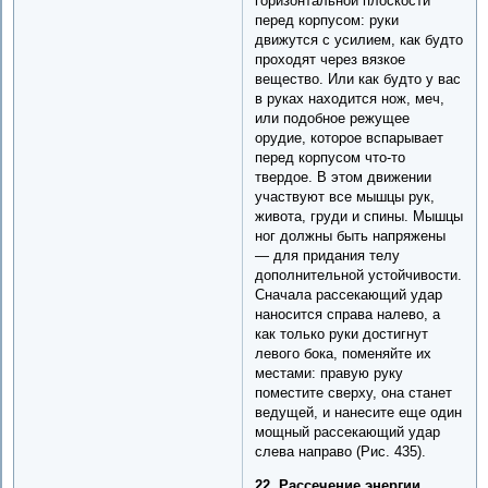
горизонтальной плоскости
перед корпусом: руки
движутся с усилием, как будто
проходят через вязкое
вещество. Или как будто у вас
в руках находится нож, меч,
или подобное режущее
орудие, которое вспарывает
перед корпусом что-то
твердое. В этом движении
участвуют все мышцы рук,
живота, груди и спины. Мышцы
ног должны быть напряжены
— для придания телу
дополнительной устойчивости.
Сначала рассекающий удар
наносится справа налево, а
как только руки достигнут
левого бока, поменяйте их
местами: правую руку
поместите сверху, она станет
ведущей, и нанесите еще один
мощный рассекающий удар
слева направо (Рис. 435).
22. Рассечение энергии