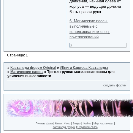
движений, начиная слева от
корпуса — ведущей должна
быть правая рука.
6. Магические пассы,
выполняемые с
использованием спец.
приспособлений
0
Страница:
1
»
Кастанеда форум Original
»
#Книги Карлоса Кастанеды
»
Магические пассы
»
Третья группа: магические пассы для
усиления выносливости
создать форум
Лунные фазы
|
Книги
|
Фото
|
Видео
|
Файлы
|
Мир Кастанеды
|
Кастанеда форум
|
Обратная связь