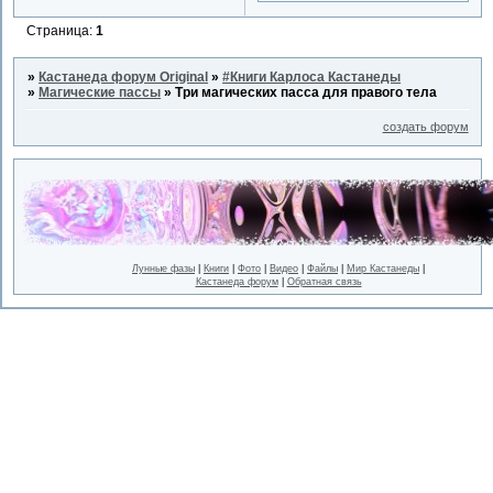
Страница:
1
»
Кастанеда форум Original
»
#Книги Карлоса Кастанеды
»
Магические пассы
»
Три магических пасса для правого тела
создать форум
Лунные фазы
|
Книги
|
Фото
|
Видео
|
Файлы
|
Мир Кастанеды
|
Кастанеда форум
|
Обратная связь