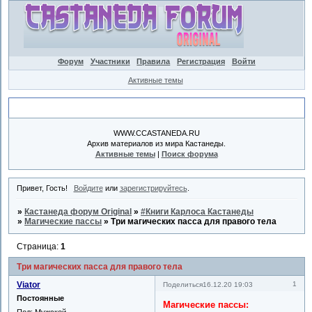
Форум
Участники
Правила
Регистрация
Войти
Активные темы
Объявление
WWW.CCASTANEDA.RU
Архив материалов из мира Кастанеды.
Активные темы
|
Поиск форума
Привет, Гость!
Войдите
или
зарегистрируйтесь
.
»
Кастанеда форум Original
»
#Книги Карлоса Кастанеды
»
Магические пассы
»
Три магических пасса для правого тела
Страница:
1
Три магических пасса для правого тела
Viator
1
Поделиться
16.12.20 19:03
Постоянные
Магические пассы:
Пол:
Мужской