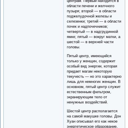
центрам. Первый находится в
области печени и желчного
пузыря; второй — в области
поджелудочной железы и
селезенки; третий — в области
почек и надпочечников;
четвертый — в надгрудинной
ямке; пятый — вокруг матки, а
шестой — в верхней части
головы.
Пятый центр, имеющийся
только у женщин, содержит
особый вид энергии, которая
придает магам некоторую
текучесть — но это характерно
лишь для немногих женщин. В
основном, пятый центр служит
естественным фильтром,
экранирующим тело от
ненужных воздействий.
Шестой центр располагается
на самой макушке головы. Дон
Хуан описывал его как некое
энергетическое образование,