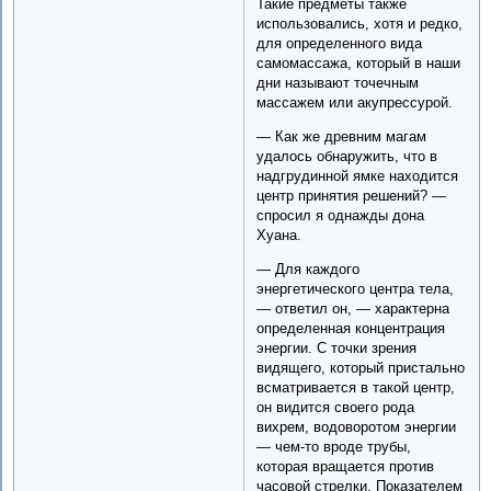
Такие предметы также
использовались, хотя и редко,
для определенного вида
самомассажа, который в наши
дни называют точечным
массажем или акупрессурой.
— Как же древним магам
удалось обнаружить, что в
надгрудинной ямке находится
центр принятия решений? —
спросил я однажды дона
Хуана.
— Для каждого
энергетического центра тела,
— ответил он, — характерна
определенная концентрация
энергии. С точки зрения
видящего, который пристально
всматривается в такой центр,
он видится своего рода
вихрем, водоворотом энергии
— чем-то вроде трубы,
которая вращается против
часовой стрелки. Показателем