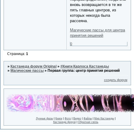
вновь возвращается в те же
пять главных центров, из
которых некогда была
рассеяна.
Магические пассы для центра
принятия решений
0
Страница:
1
»
Кастанеда форум Original
»
#Книги Карлоса Кастанеды
»
Магические пассы
»
Первая группа: центр принятия решений
создать форум
Лунные фазы
|
Книги
|
Фото
|
Видео
|
Файлы
|
Мир Кастанеды
|
Кастанеда форум
|
Обратная связь