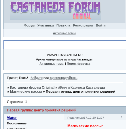
Форум
Участники
Правила
Регистрация
Войти
Активные темы
Объявление
WWW.CCASTANEDA.RU
Архив материалов из мира Кастанеды.
Активные темы
|
Поиск форума
Привет, Гость!
Войдите
или
зарегистрируйтесь
.
»
Кастанеда форум Original
»
#Книги Карлоса Кастанеды
»
Магические пассы
»
Первая группа: центр принятия решений
Страница:
1
Первая группа: центр принятия решений
Viator
1
Поделиться
17.12.20 11:27
Постоянные
Магические пассы:
Пол:
Мужской