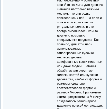
Расположенная у основания
шеи V-точка была для древних
шаманов настолько важным
местом, что они редко
прикасались к ней — а если и
прикасались, то в чисто
ритуальных целях, и это
всегда выполнялось кем-то
другим с помощью
специального предмета. Как
правило, для этой цели
использовались
отполированные кусочки
жесткого дерева,
шлифованные кости животных
или даже людей. Шаманы
обрабатывали округлые
головки костей или кусочки
дерева так, чтобы их форма и
размеры идеально
соответствовали форме и
размеру V-точки. При нажиме
этими предметами на V-точку
создавалось равномерное
давление по всей ее площади.