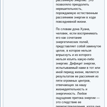
рассеянную энергию. Это
позволяло преодолеть
нерешительность,
порождаемую естественным
рассеянием энергии в ходе
повседневной жизни.
По словам дона Хуана,
человек, если воспринимать
его как сочетание
энергетических полей,
представляет собой замкнутое
целое, в которое нельзя
впрыснуть и из которого
нельзя изъять какую-либо
энергию. Дефицит энергии,
испытываемый нами в тот или
иной период жизни, является
результатом ее рассеяния из
пяти огромных центров,
отвечающих за нашу
жизнедеятельность и
энергичность. Любое
ощущение притока энергии —
это следствие ее
перераспределения, когда она