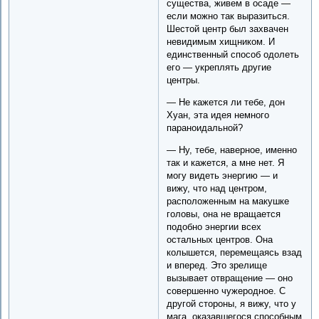
существа, живем в осаде —
если можно так выразиться.
Шестой центр был захвачен
невидимым хищником. И
единственный способ одолеть
его — укреплять другие
центры.
— Не кажется ли тебе, дон
Хуан, эта идея немного
параноидальной?
— Ну, тебе, наверное, именно
так и кажется, а мне нет. Я
могу видеть энергию — и
вижу, что над центром,
расположенным на макушке
головы, она не вращается
подобно энергии всех
остальных центров. Она
колышется, перемещаясь взад
и вперед. Это зрелище
вызывает отвращение — оно
совершенно чужеродное. С
другой стороны, я вижу, что у
мага, оказавшегося способным