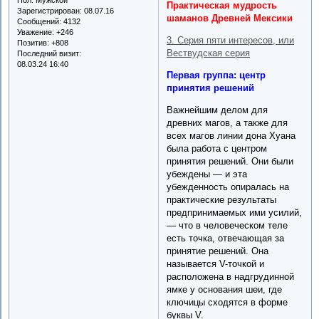
Практическая мудрость
Зарегистрирован
: 08.07.16
шаманов Древней Мексики
Сообщений:
4132
Уважение:
+246
3. Серия пяти интересов, или
Позитив:
+808
Вествудская серия
Последний визит:
08.03.24 16:40
Первая группа: центр
принятия решений
Важнейшим делом для
древних магов, а также для
всех магов линии дона Хуана
была работа с центром
принятия решений. Они были
убеждены — и эта
убежденность опиралась на
практические результаты
предпринимаемых ими усилий,
— что в человеческом теле
есть точка, отвечающая за
принятие решений. Она
называется V-точкой и
расположена в надгрудинной
ямке у основания шеи, где
ключицы сходятся в форме
буквы V.