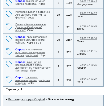
Опрос:
Так как же ушел
14.07.17 19:44
8
1992
Карлос Кастнеда?
Hope
elesgray men
Интервью Кэрол о встрече с
25.06.17 14:23
Арендатором есть тут на
19
1128
роса
форуме?
роса
Почему Карлоса называл
17.06.17 23:39
Дон Хуан Спайдером/
0
301
Emma
пауком?
Viator
Опрос:
Герои нагвализма
15.06.17 18:31
прежних лет, что с ними
29
2187
Маша
сейчас?
Hope
[
1
2
]
Опрос:
Что лично вас
19.05.17 14:45
подтолкнуло к изучению
4
552
Сирень
учения дон Хуана?
Hope
Опрос:
Брюс Вагнер
рассказывает о своем
22.04.17 20:35
1
387
десятилетнем ученичестве у
rabotnik
Кастанеды
Viator
Опрос:
Насколько
08.04.17 23:27
актуально учение дон Хуана
1
338
norris
сегодня?
Viator
Страница:
1
»
Кастанеда форум Original
»
Все про Кастанеду