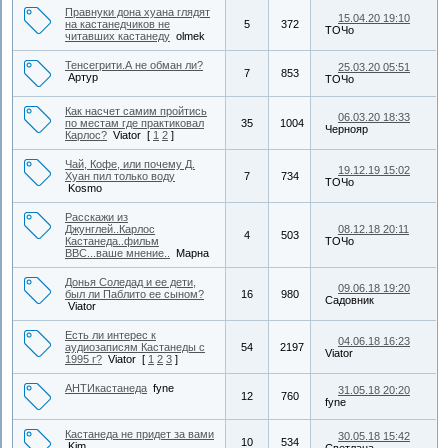
Правнуки дона хуана глядят
15.04.20 19:10
на кастанедчиков не
5
372
ТОЧо
читавших кастанеду
olmek
Тенсегрити.А не обман ли?
25.03.20 05:51
7
853
Артур
ТОЧо
Как насчет самим пройтись
06.03.20 18:33
по местам где практиковал
35
1004
Чернояр
Карлос?
Viator
[
1
2
]
Чай, Кофе, или почему Д.
19.12.19 15:02
Хуан пил только воду
7
734
ТОЧо
Kosmo
Расскажи из
Джунглей..Карлос
08.12.18 20:11
4
503
Кастанеда..фильм
ТОЧо
ВВС...ваше мнение..
Марна
Донья Соледад и ее дети,
09.06.18 19:20
был ли Паблито ее сыном?
16
980
Садовник
Viator
Есть ли интерес к
04.06.18 16:23
аудиозаписям Кастанеды с
54
2197
Viator
1995 г?
Viator
[
1
2
3
]
АНТИкастанеда
fyne
31.05.18 20:20
12
760
fyne
Кастанеда не придет за вами
30.05.18 15:42
10
534
Kim