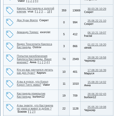
Viator
[
1
2
3
4
]
Карлос Кастанеда и золотой
30.03.26 10:29
359
13669
ключик
vrus
[
1
2
3
…
18
]
Секрет
Дон Хуан Форте
Секрет
25.06.22 21:10
0
994
Секрет
Армандо Торрес
exorcist
06.10.21 19:07
5
412
fractal
Видео Тенсегрити Карлоса
01.02.21 19:20
3
866
Кастанеды
Ostrov
olmek
Попытки разоблачения
28.08.20 19:58
Карлоса Кастанеды. Ваше
74
2949
Чернояр
мнение?
Анна
[
1
2
3
4
]
Кто из вас научился летать
17.08.20 16:39
10
401
как дон Хуан?
Кирпич
Маруся
А вы в курсе, что Кэрол
15.08.20 14:02
11
1010
Кэрол Тиггс жива?
Viator
Анна
Кастанеда прикрытие
28.06.20 02:43
19
709
Кастанеды
burbon12
burbon12
А вы знаете, что Кастанеда
25.05.20 19:08
не умер и живет в дубле ?
22
1128
Чернояр
Бомжж
[
1
2
]