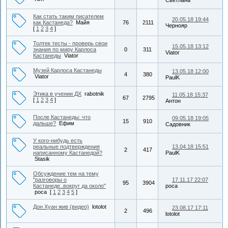
Светлана
Как стать таким писателем
20.05.18 19:44
как Кастанеда?
Майя
76
2111
Чернояр
[
1
2
3
4
]
Толтек тесты - проверь свои
15.05.18 13:12
знания по миру Карлоса
0
311
Viator
Кастанеды
Viator
Музей Карлоса Кастанеды
13.05.18 12:00
4
380
Viator
PaulK
Этика в учении ДХ
rabotnik
11.05.18 15:37
67
2795
[
1
2
3
4
]
Антон
После Кастанеды: что
09.05.18 19:05
15
910
дальше?
Ефим
Садовник
У кого-нибудь есть
реальные подтверждения
13.04.18 15:51
2
417
написанному Кастанедой?
PaulK
Stasik
Обсуждение тем на тему
"разговоры о
17.11.17 22:07
95
3904
Кастанеде..вокруг да около"
роса
роса
[
1
2
3
4
5
]
Дон Хуан жив (видео)
lotolot
23.08.17 17:11
2
496
lotolot